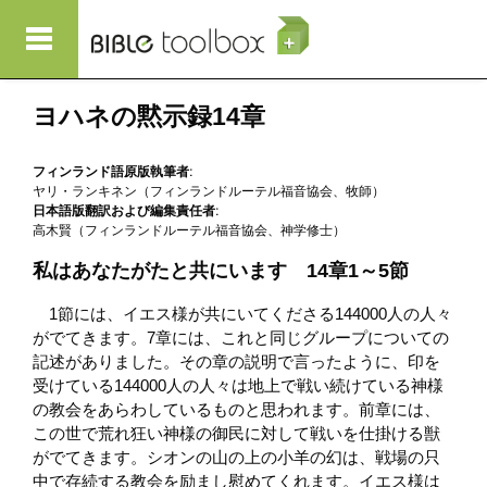
メインコンテンツに移動
ヨハネの黙示録14章
フィンランド語原版執筆者:
ヤリ・ランキネン（フィンランドルーテル福音協会、牧師）
日本語版翻訳および編集責任者:
高木賢（フィンランドルーテル福音協会、神学修士）
私はあなたがたと共にいます 14章1～5節
1節には、イエス様が共にいてくださる144000人の人々
がでてきます。7章には、これと同じグループについての
記述がありました。その章の説明で言ったように、印を
受けている144000人の人々は地上で戦い続けている神様
の教会をあらわしているものと思われます。前章には、
この世で荒れ狂い神様の御民に対して戦いを仕掛ける獣
がでてきます。シオンの山の上の小羊の幻は、戦場の只
中で存続する教会を励まし慰めてくれます。イエス様は