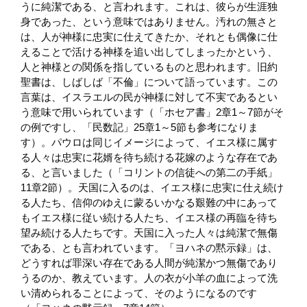
うに純潔である、と言われます。これは、彼らが生涯独
身であった、という意味ではありません。汚れの無さと
は、人が神様に忠実に仕えてきたか、それとも偶像に仕
えることで活ける神様を追い出してしまったかという、
人と神様との関係を指しているものと思われます。旧約
聖書は、しばしば「不倫」について語っています。この
言葉は、イスラエルの民が神様に対して不実であるとい
う意味で用いられています（「ホセア書」2章1～7節がそ
の例ですし、「民数記」25章1～5節も参考になりま
す）。パウロは同じイメージによって、イエス様に属す
る人々は忠実に花婿を待ち続ける花嫁のような存在であ
る、と言いました（「コリントの信徒への第二の手紙」
11章2節）。天国に入るのは、イエス様に忠実に仕え続け
る人たち、信仰のゆえに蒙るいかなる艱難の中にあって
もイエス様に従い続ける人たち、イエス様の再臨を待ち
望み続ける人たちです。天国に入った人々は純潔で無傷
である、とも言われています。「ヨハネの黙示録」は、
どうすれば罪深い存在である人間が純潔かつ無傷であり
うるのか、教えています。人の衣が小羊の血によって洗
い清められることによって、そのようになるのです