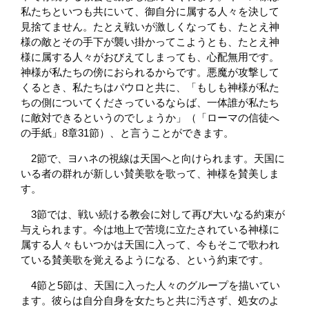
私たちといつも共にいて、御自分に属する人々を決して
見捨てません。たとえ戦いが激しくなっても、たとえ神
様の敵とその手下が襲い掛かってこようとも、たとえ神
様に属する人々がおびえてしまっても、心配無用です。
神様が私たちの傍におられるからです。悪魔が攻撃して
くるとき、私たちはパウロと共に、「もしも神様が私た
ちの側についてくださっているならば、一体誰が私たち
に敵対できるというのでしょうか」（「ローマの信徒へ
の手紙」8章31節）、と言うことができます。
2節で、ヨハネの視線は天国へと向けられます。天国に
いる者の群れが新しい賛美歌を歌って、神様を賛美しま
す。
3節では、戦い続ける教会に対して再び大いなる約束が
与えられます。今は地上で苦境に立たされている神様に
属する人々もいつかは天国に入って、今もそこで歌われ
ている賛美歌を覚えるようになる、という約束です。
4節と5節は、天国に入った人々のグループを描いてい
ます。彼らは自分自身を女たちと共に汚さず、処女のよ