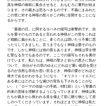
員を神様の御前に集合させると、おもむろに審判が始ま
ります。その裁きは恐るべきものです。不義にまみれた
この世に対する神様の怒りがこの時に全開することにな
るからです。
「最後の日」に関するヨハネの描写は衝撃的です。自
らを愛そのものであると言われる神様がこの世をこれほ
ど残酷に裁かれることに、多くの人は躓いたり不審に思
ったりしてきました。言うまでもなく神様は愛そのもの
です。しかし神様には他の面もあります。神様は罪を憎
む聖なる方でもあるのです。ここでの描写もそれを裏付
けています。私たちは、神様の聖さと自らの悪さに気が
ついて、 自分がその罪のゆえにどれほど重い処罰を受け
るのが当然な存在か思い至るとき、神様の愛がどれほど
偉大であるかわかるようになり、「キリスト・イエスに
ある者にはどのような滅びの宣告も下されることがな
い」（「ローマの信徒への手紙」8章1節）という聖書の
約束の意味を理解するようになっていきます。神様は私
たちが裁きから救われる道を備えて皆に贈り物として差
しのべてくださっています。それほどまでに神様は私た