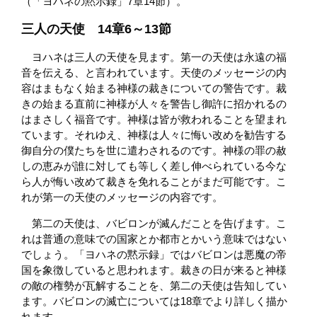
（「ヨハネの黙示録」7章14節）。
三人の天使 14章6～13節
ヨハネは三人の天使を見ます。第一の天使は永遠の福
音を伝える、と言われています。天使のメッセージの内
容はまもなく始まる神様の裁きについての警告です。裁
きの始まる直前に神様が人々を警告し御許に招かれるの
はまさしく福音です。神様は皆が救われることを望まれ
ています。それゆえ、神様は人々に悔い改めを勧告する
御自分の僕たちを世に遣わされるのです。神様の罪の赦
しの恵みが誰に対しても等しく差し伸べられている今な
ら人が悔い改めて裁きを免れることがまだ可能です。こ
れが第一の天使のメッセージの内容です。
第二の天使は、バビロンが滅んだことを告げます。こ
れは普通の意味での国家とか都市とかいう意味ではない
でしょう。「ヨハネの黙示録」ではバビロンは悪魔の帝
国を象徴していると思われます。裁きの日が来ると神様
の敵の権勢が瓦解することを、第二の天使は告知してい
ます。バビロンの滅亡については18章でより詳しく描か
れます。