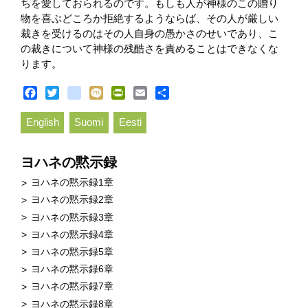
ちを愛しておられるのです。もしも人が神様のこの贈り
物を喜ぶどころか拒絶するようならば、その人が厳しい
裁きを受けるのはその人自身の愚かさのせいであり、こ
の裁きについて神様の残酷さを責めることはできなくな
ります。
Facebook
Twitter
blogger_post
Mixi
PrintFriendly
Email
Share
English
Suomi
Eesti
ヨハネの黙示録
ヨハネの黙示録1章
ヨハネの黙示録2章
ヨハネの黙示録3章
ヨハネの黙示録4章
ヨハネの黙示録5章
ヨハネの黙示録6章
ヨハネの黙示録7章
ヨハネの黙示録8章