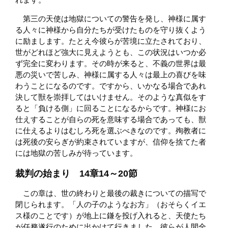
第三の天使は地獄についての警告を発し、神様に属す
る人々に神様から自分たちが受けたものを守り抜くよう
に励まします。たとえ今彼らが苦境に立たされており、
世がどれほど強大に見えようとも、この状況はいつか必
ず完全に変わります。その時が来ると、不義の世界は最
悪の災いで苦しみ、神様に属する人々は最上の喜びを味
わうことになるのです。ですから、いかなる場合であれ
決して獣を崇拝してはいけません。そのような真似をす
ると「負ける側」に回ることになるからです。神様にお
仕えすることが自らの死を意味する場合であっても、獣
に仕えるよりはむしろ死を選ぶべきなのです。殉教者に
は死後の安らぎが約束されていますが、信仰を捨てた者
には地獄の苦しみが待っています。
裁判の始まり 14章14～20節
この章は、世の終わりと最後の裁きについての描写で
閉じられます。「人の子のようなお方」（おそらくイエ
ス様のことです）が地上に鎌を投げ入れると、天使たち
が任務遂行のために出かけて行きました。彼らが人間全