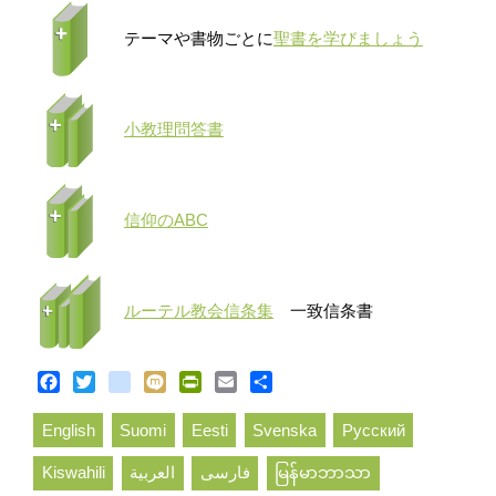
テーマや書物ごとに
聖書を学びましょう
小教理問答書
信仰のABC
ルーテル教会信条集
一致信条書
Facebook
Twitter
blogger_post
Mixi
PrintFriendly
Email
Share
English
Suomi
Eesti
Svenska
Русский
Kiswahili
العربية
فارسی
မြန်မာဘာသာ