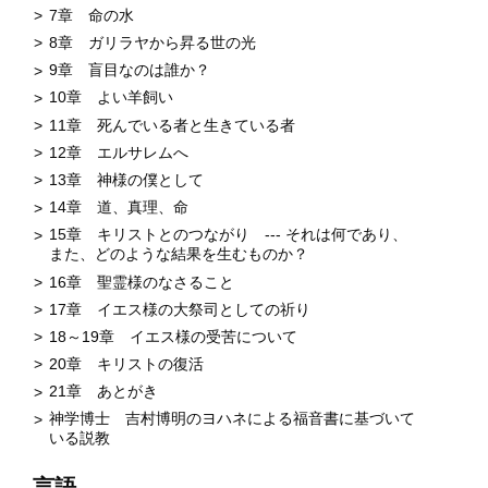
7章 命の水
8章 ガリラヤから昇る世の光
9章 盲目なのは誰か？
10章 よい羊飼い
11章 死んでいる者と生きている者
12章 エルサレムへ
13章 神様の僕として
14章 道、真理、命
15章 キリストとのつながり --- それは何であり、
また、どのような結果を生むものか？
16章 聖霊様のなさること
17章 イエス様の大祭司としての祈り
18～19章 イエス様の受苦について
20章 キリストの復活
21章 あとがき
神学博士 吉村博明のヨハネによる福音書に基づいて
いる説教
言語