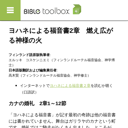
メインコンテンツに移動
ヨハネによる福音書2章 燃え広が
る神様の火
フィンランド語原版執筆者:
エルッキ コスケンニエミ（フィンランドルーテル福音協会、神学博
士）
日本語版翻訳および編集責任者:
高木賢（フィンランドルーテル福音協会、神学修士）
インターネットで
ヨハネによる福音書２章
を読むか聴く
（口語訳）
カナの婚礼 2章1～12節
「ヨハネによる福音書」が記す最初の奇跡は他の福音書
には書かれていません。舞台はガリラヤのカナという町
です。婚礼ではご馳走がたくさん出ました。ところが、