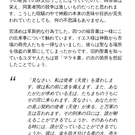
ヤの硬貨でのみ支払うことになっていたので、両替屋は
栄え、同業者間の競争は激しいものだったと思われま
す。こうした喧騒の中で神殿の本来の意味や目的が見失
われていたとしても、何の不思議もありません。
宮清めは革新的な行為でした。四つの福音書は一様にこ
の出来事について触れています。イエス様は神殿から市
場の商売人たちを一掃なさいました。彼らは聖なる場所
を強盗の巣窟にしてしまったからです。旧約聖書を知っ
ているユダヤ人たちは皆「マラキ書」の次の箇所を想起
したことでしょう、
「見なさい。私は使者（天使）を遣わしま
す。彼は私の前に道を備えます。また、あな
たがたが求めている主は、たちまちのうちに
その宮に来られます。見なさい。あなたがた
の喜ぶ契約の使者（天使）が来る、と万軍の
主は言われます。その到来の日には、誰が耐
えることができるでしょうか。そのあらわれ
る時には、誰が立っていることができるでし
ょうか。彼は、金を吹き分ける者の火、布を