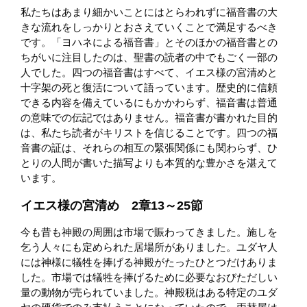
私たちはあまり細かいことにはとらわれずに福音書の大
きな流れをしっかりとおさえていくことで満足するべき
です。「ヨハネによる福音書」とそのほかの福音書との
ちがいに注目したのは、聖書の読者の中でもごく一部の
人でした。四つの福音書はすべて、イエス様の宮清めと
十字架の死と復活について語っています。歴史的に信頼
できる内容を備えているにもかかわらず、福音書は普通
の意味での伝記ではありません。福音書が書かれた目的
は、私たち読者がキリストを信じることです。四つの福
音書の証は、それらの相互の緊張関係にも関わらず、ひ
とりの人間が書いた描写よりも本質的な豊かさを湛えて
います。
イエス様の宮清め 2章13～25節
今も昔も神殿の周囲は市場で賑わってきました。施しを
乞う人々にも定められた居場所がありました。ユダヤ人
には神様に犠牲を捧げる神殿がたったひとつだけありま
した。市場では犠牲を捧げるために必要なおびただしい
量の動物が売られていました。神殿税はある特定のユダ