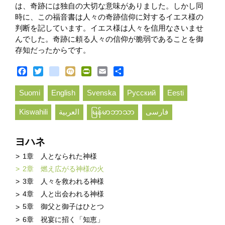
は、奇跡には独自の大切な意味がありました。しかし同
時に、この福音書は人々の奇跡信仰に対するイエス様の
判断を記しています。イエス様は人々を信用なさいませ
んでした。奇跡に頼る人々の信仰が脆弱であることを御
存知だったからです。
Facebook
Twitter
blogger_post
Mixi
PrintFriendly
Email
Share
Suomi
English
Svenska
Русский
Eesti
Kiswahili
العربية
မြန်မာဘာသာ
فارسی
ヨハネ
1章 人となられた神様
2章 燃え広がる神様の火
3章 人々を救われる神様
4章 人と出会われる神様
5章 御父と御子はひとつ
6章 祝宴に招く「知恵」