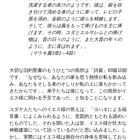
洗濯する者の灰汁のようです。彼は、銀を吹
き分けて清める者のように座って、レビの子
孫を清め、金銀のように彼らを精錬します。
そして、彼らは義をもって捧げものを主に捧
げます。その時、ユダとエルサレムとの捧げ
物は、昔の日々のように、また大昔の年々の
ように、主に喜ばれます」。
（マラキ書3章1～4節）
大切な旧約聖書のもうひとつの箇所は「詩篇」69篇10節
です、「なぜなら、あなたの家を思う熱情が私を飲み込
み、あなたをそしる者のそしりが私の上に落ちかかって
きたからです」。弟子たちは後になって、この箇所がイ
エス様に関わる予言であった、と知ることになります。
ユダヤ人たちへのイエス様の答えは、「ヨハネによる福
音書」によくみられるように、意図的ともとれる謎めい
たものでした。それを聞いた人は皆、イエス様が壮大な
神殿建築について語っているのだと思い込みました。し
かし、実際にはイエス様は御自分の身体を意味しておら