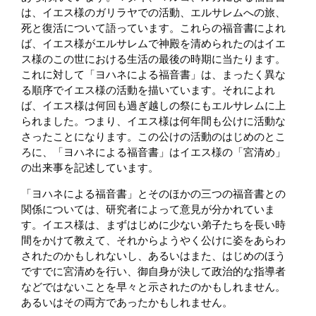
は、イエス様のガリラヤでの活動、エルサレムへの旅、
死と復活について語っています。これらの福音書によれ
ば、イエス様がエルサレムで神殿を清められたのはイエ
ス様のこの世における生活の最後の時期に当たります。
これに対して「ヨハネによる福音書」は、まったく異な
る順序でイエス様の活動を描いています。それによれ
ば、イエス様は何回も過ぎ越しの祭にもエルサレムに上
られました。つまり、イエス様は何年間も公けに活動な
さったことになります。この公けの活動のはじめのとこ
ろに、「ヨハネによる福音書」はイエス様の「宮清め」
の出来事を記述しています。
「ヨハネによる福音書」とそのほかの三つの福音書との
関係については、研究者によって意見が分かれていま
す。イエス様は、まずはじめに少ない弟子たちを長い時
間をかけて教えて、それからようやく公けに姿をあらわ
されたのかもしれないし、あるいはまた、はじめのほう
ですでに宮清めを行い、御自身が決して政治的な指導者
などではないことを早々と示されたのかもしれません。
あるいはその両方であったかもしれません。