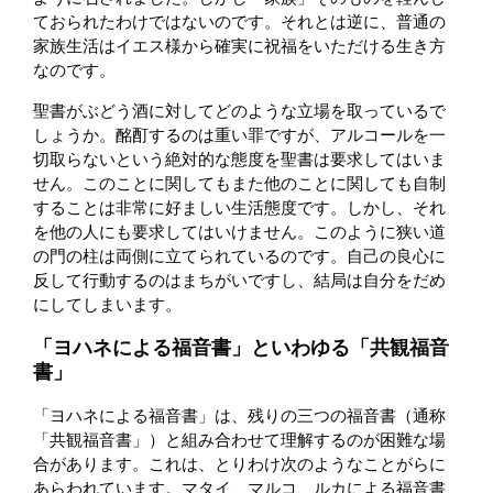
ておられたわけではないのです。それとは逆に、普通の
家族生活はイエス様から確実に祝福をいただける生き方
なのです。
聖書がぶどう酒に対してどのような立場を取っているで
しょうか。酩酊するのは重い罪ですが、アルコールを一
切取らないという絶対的な態度を聖書は要求してはいま
せん。このことに関してもまた他のことに関しても自制
することは非常に好ましい生活態度です。しかし、それ
を他の人にも要求してはいけません。このように狭い道
の門の柱は両側に立てられているのです。自己の良心に
反して行動するのはまちがいですし、結局は自分をだめ
にしてしまいます。
「ヨハネによる福音書」といわゆる「共観福音
書」
「ヨハネによる福音書」は、残りの三つの福音書（通称
「共観福音書」）と組み合わせて理解するのが困難な場
合があります。これは、とりわけ次のようなことがらに
あらわれています。マタイ、マルコ、ルカによる福音書