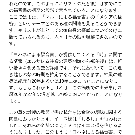
れたのです。このようにキリストの死と復活はすでにこ
の福音書の初期の段階で示されていることになります。
ここではまた、「マルコによる福音書」の「メシアの秘
密」というテーマとのある種の関連を見ることができま
す。キリストが主としての御自身の権威について公けに
語っておられるのに、人々はその話を理解できないので
す。
「ヨハネによる福音書」が提供してくれる「時」に関す
る情報（エルサレム神殿の建築開始から46年後）は、軽
い驚きを覚えるほど詳細です。それに基づいて、この過
ぎ越しの祭の時期を推定することができます。神殿の建
築は紀元前20年あるいは19年に始まったことになりま
す。もしもこれが正しければ、この箇所での出来事は西
暦26年か27年の過ぎ越しの祭においてだったことになり
ます。
この章の最後の数節で再び私たちは奇跡の意味に関する
問題にぶつかります。イエス様は「しるし」を行われま
した。それらの奇跡のゆえに人々はイエス様を信じるよ
うになりました。このように「ヨハネによる福音書」で