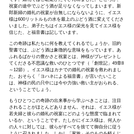
祝宴の途中でぶどう酒が足りなくなってしまいます。新
郎新婦の婚礼の祝宴が台無しにならないように、イエス
様は600リットルもの水を最上のぶどう酒に変えてくださ
いました。弟子たちはイエス様の栄光を見てイエス様を
信じた、と福音書は記しています。
この奇跡は私たちに何を教えてくれるでしょうか。旧約
聖書では、ぶどう酒は象徴的な意味をもっています。あ
ふれるばかりの豊かさと祝宴とは、神様がプレゼントし
てくださる不思議な救いのひとつです（「創世記」49章8
～12節）。イエス様はカナでの婚礼の祝宴を救われまし
た。おそらく「ヨハネによる福音書」が言いたいこと
は、神様の民の只中には今や力強い救い主がおられる、
ということでしょう。
もうひとつこの奇跡の出来事から学ぶべきことは、注目
されることがほとんどありません。それは、イエス様が
若夫婦と彼らの婚礼の祝宴にどのような態度で臨まれて
いるか、ということです。たしかにイエス様は、何人か
の人々に対しては、彼らがすべてを捨てて御自分に従う
ように召されました。しかし「家族」そのものを軽んじ