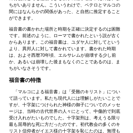
ちがいありません。こういうわけで、ペテロとマルコの
間にはなんらかの関係があった、と自然に推定すること
ができます。
福音書の書かれた場所と時期を正確に決定するのは困難
です。前述のように、ローマで書かれたという説が古く
からあります。この福音書は、ユダヤ人に対してという
より、異邦人に対して書かれています。書かれた時期
は、およそ西暦70年頃、エルサレムが崩壊する少し前
か、あるいは崩壊した後まもなくのことであるのは、ま
ちがいなさそうです。
福音書の特徴
「マルコによる福音書」は「受難のキリスト」につい
て語っています。私たち現代人には理解しがたいことで
すが、十字架につけられた神様の御子についてのメッセ
ージは、当時の古代世界の人々にとって、中傷的で到底
受け入れがたいものでした。十字架刑は、考えうる限り
最も屈辱的な死に方だったのです。初代教会の多くのキ
リスト信仰者がイエス様の十字架を恥じたのは、無理も