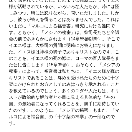
様が活動されているか、いろいろな人たちが、時には怪
しみつつ、時には怒りながら、問いただしました。しか
し、彼らが答えを得ることはありませんでした。これは
いまだに「マルコによる福音書」研究における難問で
す。ともかく、「メシアの秘密」は、祭司長たちと全議
会の前であきらかにされます（14章55節以降）。そこで
イエス様は、大祭司の質問に明確にお答えになりまし
た。イエス様は神様の御子でありキリストなのです。こ
のことを、イエス様の死の際に、ローマの百人隊長もま
た公に告白します（15章39節）。おそらく、「メシアの
秘密」によって、福音書は私たちに、「イエス様が真の
キリストであることは、辱めを受け私たちのために十字
架にかけられたお方としてのみはっきり示される」こと
を教えているのでしょう。多くのユダヤ人たちは、キリ
ストが政治的な解放者とか目に見える具体的な「神の
国」の創始者になってくれることを、勝手に期待してい
たのです。このように、「メシアの秘密」もまた、「マ
ルコによる福音書」の「十字架の神学」の一部なので
す。