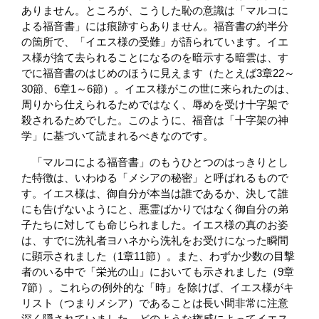
ありません。ところが、こうした恥の意識は「マルコに
よる福音書」には痕跡すらありません。福音書の約半分
の箇所で、「イエス様の受難」が語られています。イエ
ス様が捨て去られることになるのを暗示する暗雲は、す
でに福音書のはじめのほうに見えます（たとえば3章22～
30節、6章1～6節）。イエス様がこの世に来られたのは、
周りから仕えられるためではなく、辱めを受け十字架で
殺されるためでした。このように、福音は「十字架の神
学」に基づいて読まれるべきなのです。
「マルコによる福音書」のもうひとつのはっきりとし
た特徴は、いわゆる「メシアの秘密」と呼ばれるもので
す。イエス様は、御自分が本当は誰であるか、決して誰
にも告げないようにと、悪霊ばかりではなく御自分の弟
子たちに対しても命じられました。イエス様の真のお姿
は、すでに洗礼者ヨハネから洗礼をお受けになった瞬間
に顕示されました（1章11節）。また、わずか少数の目撃
者のいる中で「栄光の山」においても示されました（9章
7節）。これらの例外的な「時」を除けば、イエス様がキ
リスト（つまりメシア）であることは長い間非常に注意
深く隠されていました。どのような権威によってイエス