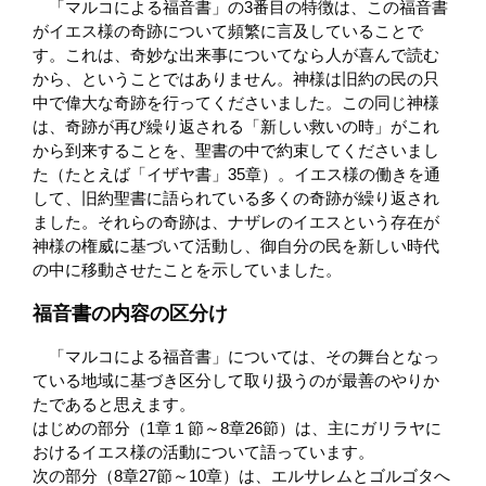
「マルコによる福音書」の3番目の特徴は、この福音書
がイエス様の奇跡について頻繁に言及していることで
す。これは、奇妙な出来事についてなら人が喜んで読む
から、ということではありません。神様は旧約の民の只
中で偉大な奇跡を行ってくださいました。この同じ神様
は、奇跡が再び繰り返される「新しい救いの時」がこれ
から到来することを、聖書の中で約束してくださいまし
た（たとえば「イザヤ書」35章）。イエス様の働きを通
して、旧約聖書に語られている多くの奇跡が繰り返され
ました。それらの奇跡は、ナザレのイエスという存在が
神様の権威に基づいて活動し、御自分の民を新しい時代
の中に移動させたことを示していました。
福音書の内容の区分け
「マルコによる福音書」については、その舞台となっ
ている地域に基づき区分して取り扱うのが最善のやりか
たであると思えます。
はじめの部分（1章１節～8章26節）は、主にガリラヤに
おけるイエス様の活動について語っています。
次の部分（8章27節～10章）は、エルサレムとゴルゴタへ