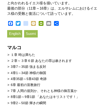
と向かわれるイエス様を描いています。
最後の部分（11章～16章）は、エルサレムにおけるイエ
ス様の受難と復活について語っています。
Facebook
Twitter
blogger_post
Mixi
PrintFriendly
Email
Share
English
Suomi
マルコ
１章 時は満ちた
２章～３章６節 あなたの罪は赦されます
3章7～35節 強まる反対
4章1～34節 神様の御国
4章35節～5章43節 奇跡
6章 最初の宣教旅行
7章 人間の規則か、それとも神様の御言葉か
8章1節～9章1節 「あなたはキリストです！」
9章2～50節 輝きの瞬間