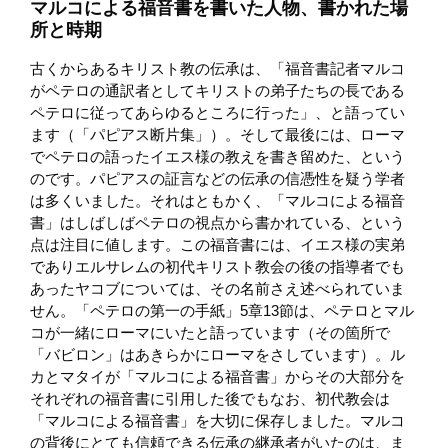
マルコによる福音書を書いた人物、書かれた場
所と時期
古くからあるキリスト教の伝承は、「福音書記者マルコ
がペテロの通訳者としてキリストの弟子たちの長である
ペテロに従ってあらゆるところに行った」、と語ってい
ます（「パピアス断片集」）。そして最後には、ローマ
でペテロの語ったイエス様の教えを書き留めた、という
のです。パピアスの証言などの伝承の信憑性を疑う学者
は多くいました。それはともかく、「マルコによる福音
書」はしばしばペテロの視点から書かれている、という
点は注目に値します。この福音書には、イエス様の実弟
でありエルサレムの初代キリスト教会の後の指導者でも
あったヤコブについては、その名前さえ述べられていま
せん。「ペテロの第一の手紙」5章13節は、ペテロとマル
コが一緒にローマにいたと語っています（その箇所で
「バビロン」はあきらかにローマをさしています）。ル
カとマタイが「マルコによる福音書」からその大部分を
それぞれの福音書に引用した後でもなお、初代教会は
「マルコによる福音書」を大切に保存しました。マルコ
の背後にとても信頼できる伝承の継承者がいたのは、ま