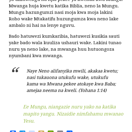
Mwanga huja kwetu katika Biblia, neno la Mungu.
Mungu hazungumzi nasi moja kwa moja lakini
Roho wake Mtakatifu huzungumza kwa neno lake
ambalo ni hai na lenye nguvu.
Bado hatuwezi kumkaribia, hatuwezi kusikia sauti
yake bado wala kuuliza ushauri wake. Lakini tunao
nuru ya neno lake, na mwanga huu hutuongoza
nyumbani kwa mwanga.
Naye Neno alifanyika mwili, akakaa kwetu;
nasi tukauona utukufu wake, utukufu
kama wa Mwana pekee atokaye kwa Baba;
amejaa neema na kweli. (Yohana 1:14)
Ee Mungu, niangazie nuru yako na katika
mapito yangu. Nizaidie nimfahamu mwanao
Yesu.