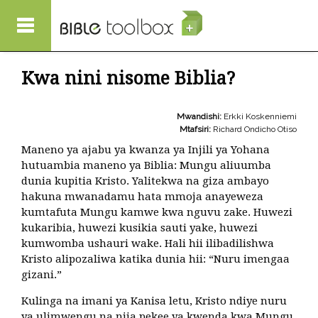
Skip to main content
Kwa nini nisome Biblia?
Mwandishi:
Erkki Koskenniemi
Mtafsiri:
Richard Ondicho Otiso
Maneno ya ajabu ya kwanza ya Injili ya Yohana
hutuambia maneno ya Biblia: Mungu aliuumba
dunia kupitia Kristo. Yalitekwa na giza ambayo
hakuna mwanadamu hata mmoja anayeweza
kumtafuta Mungu kamwe kwa nguvu zake. Huwezi
kukaribia, huwezi kusikia sauti yake, huwezi
kumwomba ushauri wake. Hali hii ilibadilishwa
Kristo alipozaliwa katika dunia hii: “Nuru imengaa
gizani.”
Kulinga na imani ya Kanisa letu, Kristo ndiye nuru
ya ulimwengu na njia pekee ya kwenda kwa Mungu.