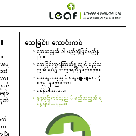
။
သေခြင်း၊ ကောင်းကင်
သေသည့အ် ခါ မည်သို့ဖြစ်မည်န
ါ။
ည်း။
ရာအရ
သေခြင်းကုကြောက်ရွံ့လျှင် မည်သ
ည့အ် ရပ်၌ အကူအညီရမည်နည်း။
းထဲ
သေသွားသည့ ် ဆွေမျိုးများက ို
သော၊
တေ့ွ ရမည်လော။
ုရင်
ငရဲရှိပါသလား။
ခရစ်
ကောင်းကင်သည ် မည်သည့အ် ရ
ဂုဏ်
ပ်၌ရှိပါသနည်း။
ိတ်
ကော
ပြီး