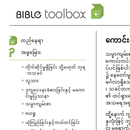
အဓိကအကြောင်းအရာသို့ သွားမည်
ကောင်
တည်နေရာ
အဖွမြေား
သမ္မာကျမ်
ကောင်းကင်ဘ
တိုက်ဆိုင်မှုရှိခြင်း သို့မဟုတ် ဘုရ
ပ်ပင်ဖြစ်
ားသခင်
၌ နေတော်မ
လူသား
မင်္ဂလာရှ
၊ သခင်တက
ဒုက္ခဝေဒနာခံစားခြင်းနှင့် မကော
၏ ထင်ရှားပ
င်းမှုပြဿနာ
အသရေအစွမ်
သမ္မာကျမ်းစာ
ယေရှု
ထို့နောက် က
နှလုံးဖြင့
ယုံကြည်ခြင်းနှင့်ကယ်တင်ခြင်း
င်း မရောက်