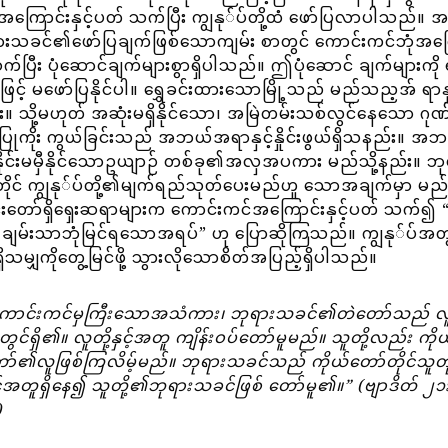
ကြောင်းနှင့်ပတ် သက်ပြီး ကျွနု်ပ်တို့ထံ ဖော်ပြလာပါသည်။ အ
ရားသခင်၏ဖော်ပြချက်ဖြစ်သောကျမ်း စာတွင် ကောင်းကင်ဘုံအက
သက်ပြီး ပုံဆောင်ချက်များစွာရှိပါသည်။ ဤပုံဆောင် ချက်များကို ရု
ြင့် မဖော်ပြနိုင်ပါ။ ရွှေခင်းထားသောမြို့သည် မည်သည့အ် ရာနှ
။ သို့မဟုတ် အဆုံးမရှိနိုင်သော၊ အမြဲတမ်းသစ်လွင်နေသော ဂု
ြုကိုး ကွယ်ခြင်းသည် အဘယ်အရာနှင့်နှိုင်းဖွယ်ရှိသနည်း။ အ
ှနှိုင်းမမှီနိုင်သောဥယျာဉ် တစ်ခု၏အလှအပကား မည်သို့နည်း။ ဘု
ိုင် ကျွနု်ပ်တို့၏မျက်ရည်သုတ်ပေးမည်ဟူ သောအချက်မှာ မည်သ
းတော်ရှိရှေးဆရာများက ကောင်းကင်အကြောင်းနှင့်ပတ် သက်၍ 
ျမ်းသာဘုံမြင်ရသောအရပ်” ဟု ပြောဆိုကြသည်။ ကျွနု်ပ်အတ
ှိသမျှကိုတွေ့မြင်ဖို့ သွားလိုသောစိတ်အပြည့်ရှိပါသည်။
ောင်းကင်မှကြီးသောအသံကား၊ ဘုရားသခင်၏တဲတော်သည် လ
ု့တွင်ရှိ၏။ လူတို့နှင့်အတူ ကျိန်းဝပ်တော်မူမည်။ သူတို့လည်း ကို
ာ်၏လူဖြစ်ကြလိမ့်မည်။ ဘုရားသခင်သည် ကိုယ်တော်တိုင်သူတို
့်အတူရှိနေ၍ သူတို့၏ဘုရားသခင်ဖြစ် တော်မူ၏။” (ဗျာဒိတ် ၂၁
)