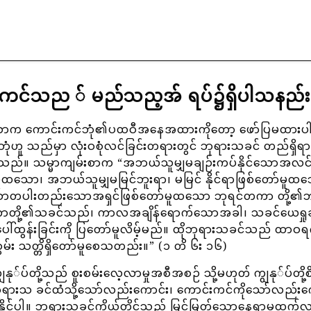
းကင်သည ် မည်သည့အ် ရပ်၌ရှိပါသနည်း
းစာက ကောင်းကင်ဘုံ၏ပထဝီအနေအထားကိုတော့ ဖော်ပြမထားပ
ုံဟူ သည်မှာ လုံးဝစုံလင်ခြင်းတရားတွင် ဘုရားသခင် တည်ရှိ
ပါသည်။ သမ္မာကျမ်းစာက “အဘယ်သူမျှမချဉ်းကပ်နိုင်သောအလင်
ူထသော၊ အဘယ်သူမျှမမြင်ဘူးရာ၊ မမြင် နိုင်ရာဖြစ်တော်မူထ
ိသောတပါးတည်းသောအရှင်ဖြစ်တော်မူထသော ဘုရင်တကာ တို့၏ဘ
ာတို့၏သခင်သည်၊ ကာလအချိန်ရောက်သောအခါ၊ သခင်ယေရှု
ေါ်ထွန်းခြင်းကို ပြတော်မူလိမ့်မည်။ ထိုဘုရားသခင်သည် ထာဝရ
း သတ္တိရှိတော်မူစေသတည်း။” (၁ တိ ၆း ၁၆)
ျွနု်ပ်တို့သည် စူးစမ်းလေ့လာမှုအစီအစဉ် သို့မဟုတ် ကျွနု်ပ်တို့စ
် ဘုရားသ ခင်ထံသို့သော်လည်းကောင်း၊ ကောင်းကင်ကိုသော်လည်း
နိုင်ပါ။ ဘုရားသခင်ကိုယ်တိုင်သည် မြင့်မြတ်သောနေရာမှထွက်လာ