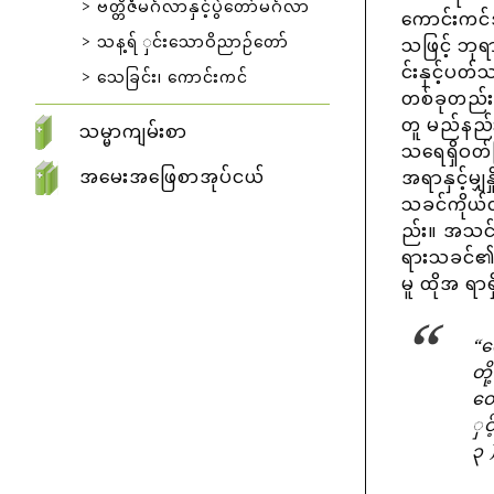
ဗတ္တိဇံမင်္ဂလာနှင့်ပွဲတော်မင်္ဂလာ
ကောင်းကင်အ
သန့ရ် ှင်းသောဝိညာဉ်တော်
သဖြင့် ဘု
င်းနှင့်ပတ်
သေခြင်း၊ ကောင်းကင်
တစ်ခုတည်းဖ
တူ မည်နည်း
သမ္မာကျမ်းစာ
သရေရှိဝတ်ပ
အမေးအဖြေစာအုပ်ငယ်
အရာနှင့်မျ
သခင်ကိုယ်တ
ည်း။ အသင်
ရားသခင်၏ခ
မူ ထိုအ ရာရ
“က
တိ
တေ
ှင
၃ 