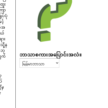
ထူး
ြော
ပ်ပုံ
င့်
ဏ်အ
ဘယ်
ရား
ို့န
“ဘု
ဘာသာစကားအပြောင်းအလဲ။
ွက်
ူ
ယ်
့န
း