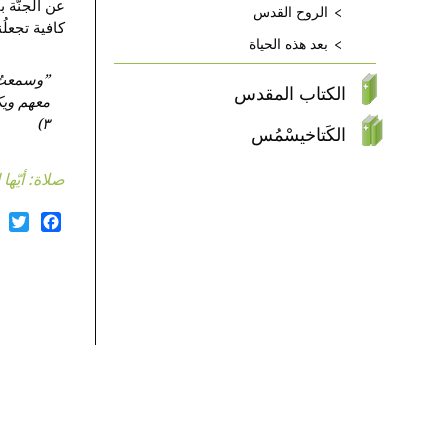
عن الجنّة ب
الروح القدس
كافية تجعل
بعد هذه الحياة
”وسمعتُ 
الكتاب المقدس
٣)
الكَتاخيسْمُس
صلاة: أيّها 
er
ebook