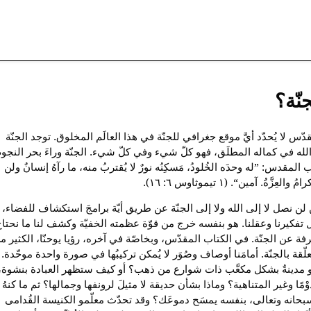
نّة؟
دّس لا يُحدّد أيَّ موقع جغرافي للجنّة في هذا العالَم المخلوق. توجد الجنّة
الله في كماله المطلَق، فهو كلّ شيء وفي كلّ شيء. الجنّة وراءَ بحر النجوم
المقدس: ”له وحدَه الخُلودُ، مَسكِنُه نورٌ لا يُقتربُ منه، ما رآهُ إنسانٌ ولن
العِزَّةُ. آمين“. (١ تيموثاوس ٦: ١٦).
لن نصل لا إلى الله ولا إلى الجنّة عن طريق أيّة برامجَ استكشاف للفضاء،
 تفكيرنا وعقلنا. هو بنفسه خرج من قوّة عظمته الخفيّة وكشف لنا ما نحتا
فة عن الجنّة. في الكتاب المقدّس، وبخاصّة في آخره، رؤيا يوحنّا، الكثير م
علّقة بالجنّة. أمامَنا أوصاف وصُوَر لا يُمكن تركيبُها في صورة واحدة موحّدة.
مدينةٌ بشكل مكعَّب ذات شوارع من ذهب؟ أو كيف ستظهر العبادة بنشوة،
ْمًا وغير المتناهية؟ وماذا بشأن حديقة لا مثيلَ لرونفها وجمالها؟ ثم ما كنهُ
سبحانه وتعالى، بنفسه يمسَح دموعَك؟ وقد تحدّث معلّمو الكنيسة القُدامى