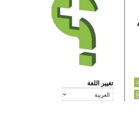
تغيير اللغة
မ