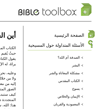
تجاوز إلى المحتوى الرئيسي
أين الج
الصفحة الرئيسية
الأسئلة المتداولة حول المسيحية
الكتاب المق
حيثُ يُقيم 
الصدفة أم الله؟
يقول الكتاب 
يراهُ، له الإكرامُ و
البشر
وعليه، نحن 
مشكلة المعاناة والشر
ولا من خلال
الكتاب المقدس
إليه من معر
يسوع
الصوَر المت
كيف ستبدو 
الإيمان والخلاص
المتجددة دو
المعمودية والقربان
هذا: الله، 