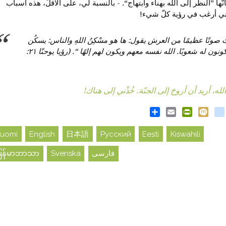
أنّها ”النظر إلى الله بهناء وابتهاج“. - بالنسبة لي، على الأقلّ، هذه أسباب
ُني أرغب في رؤية كلّ شيء!
صوتًا عظيمًا من العرش يقول: ها هو مسْكِنُ اللهِ والناس: يسكُن
معهم ويكونون له شعوبًا. الله نفسه معهم ويكون لهم إلهًا “. (رؤيا يوحنّا ٢١:
الله، أريد أن أروحَ إلى الجنّة. خُذْني إلى هناك!
Share
PrintFriendly
Email
blogger_post
Mixi
Twitt
Fac
Suomi
English
日本語
Русский
Eesti
Kiswahili
فارسی
Svenska
ြန်မာဘာသာ