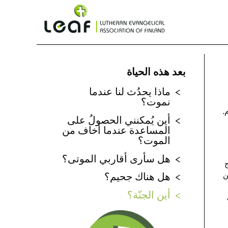
بعد هذه الحياة
ماذا يحدُث لنا عندما
نموت؟
.
أين يُمكنني الحصولُ على
المساعدة عندما أخاف من
الموت؟
هل سأرى أقاربي الموتى؟
ج
ن
هل هناك جحيم؟
أين الجنّة؟