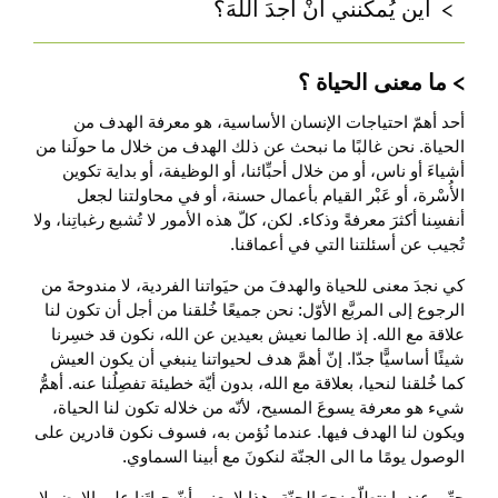
أين يُمكنني أنْ أجدَ اللهَ؟
ما معنى الحياة ؟
أحد أهمّ احتياجات الإنسان الأساسية، هو معرفة الهدف من
الحياة. نحن غالبًا ما نبحث عن ذلك الهدف من خلال ما حولَنا من
أشياءَ أو ناس، أو من خلال أحبِّائنا، أو الوظيفة، أو بداية تكوين
الأُسْرة، أو عَبْر القيام بأعمال حسنة، أو في محاولتنا لجعل
أنفسِنا أكثرَ معرفةً وذكاء. لكن، كلّ هذه الأمور لا تُشبع رغباتِنا، ولا
تُجيب عن أسئلتنا التي في أعماقنا.
كي نجدَ معنى للحياة والهدفَ من حيَواتنا الفردية، لا مندوحةَ من
الرجوع إلى المربَّع الأوّل: نحن جميعًا خُلقنا من أجل أن تكون لنا
علاقة مع الله. إذ طالما نعيش بعيدين عن الله، نكون قد خسِرنا
شيئًا أساسيًّا جدّا. إنّ أهمَّ هدف لحيواتنا ينبغي أن يكون العيش
كما خُلقنا لنحيا، بعلاقة مع الله، بدون أيّة خطيئة تفصِلُنا عنه. أهمُّ
شيء هو معرفة يسوعَ المسيح، لأنّه من خلاله تكون لنا الحياة،
ويكون لنا الهدف فيها. عندما نُؤمن به، فسوف نكون قادرين على
الوصول يومًا ما الى الجنّة لنكونَ مع أبينا السماوي.
حتّى عندما نتطلّع نحوَ الجنّة، هذا لا يعني أنّ حياتَنا على الارض لا