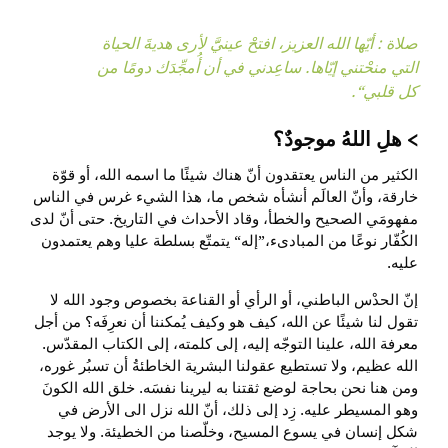
صلاة : أيّها الله العزيز، افتحْ عينيََّ لأرى هديةَ الحياة
التي منحْتني إيّاها. ساعِدني في أن أُمجِّدَك دومًا من
كل قلبي“.
هلِ اللهُ موجودٌ؟
الكثير من الناس يعتقدون أنّ هناك شيئًا ما اسمه الله، أو قوّة
خارقة، وأنّ العالَم أنشأه شخص ما، هذا الشيء غرس في الناس
مفهومَي الصحيح والخطأ، وقاد الأحداث في التاريخ. حتى أنّ لدى
الكُفّار نوعًا من المبادىء،”إله“ يتمتّع بسلطة عليا وهم يعتمدون
عليه.
إنّ الحدْس الباطني، أو الرأي أو القناعة بخصوص وجود الله لا
تقول لنا شيئًا عن الله، كيف هو وكيف يُمكننا أن نعرِفَه؟ من أجل
معرفة الله، علينا التوجّه إليه، إلى كلمته، إلى الكتاب المقدّس.
الله عظيم، ولا تستطيع عقولنا البشرية الخاطئةُ أن تسبُر غوره،
ومن هنا نحن بحاجة لوضع ثقتنا به ليرينا نفسَه. خلق الله الكونَ
وهو المسيطر عليه. زِد إلى ذلك، أنّ الله نزل الى الأرض في
شكل إنسان في يسوع المسيح، وخلّصنا من الخطيئة. ولا يوجد