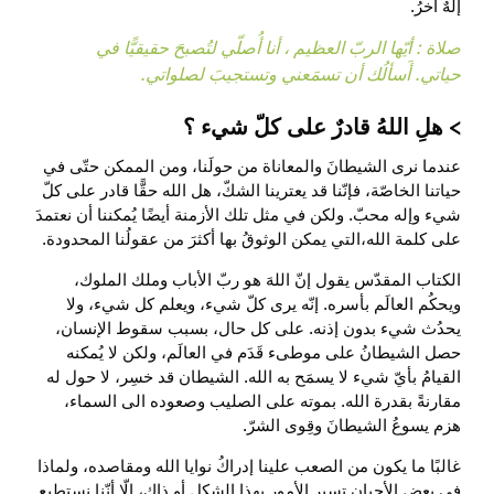
إلهٌ آخرُ.
صلاة : أيّها الربّ العظيم ، أنا أُصلّي لتُصبحَ حقيقيًّا في
حياتي. أَسألُك أن تسمَعني وتستجيبَ لصلواتي.
هلِ اللهُ قادرٌ على كلّ شيء ؟
عندما نرى الشيطانَ والمعاناة من حولَنا، ومن الممكن حتّى في
حياتنا الخاصّة، فإنّنا قد يعترينا الشكّ، هل الله حقًّا قادر على كلّ
شيء وإله محبّ. ولكن في مثل تلك الأزمنة أيضًا يُمكننا أن نعتمدَ
على كلمة الله،التي يمكن الوثوقُ بها أكثرَ من عقولُنا المحدودة.
الكتاب المقدّس يقول إنّ اللهَ هو ربّ الأباب وملك الملوك،
ويحكُم العالَم بأسره. إنّه يرى كلّ شيء، ويعلم كل شيء، ولا
يحدُث شيء بدون إذنه. على كل حال، بسبب سقوط الإنسان،
حصل الشيطانُ على موطىء قَدَم في العالَم، ولكن لا يُمكنه
القيامُ بأيّ شيء لا يسمَح به الله. الشيطان قد خسِر، لا حول له
مقارنةً بقدرة الله. بموته على الصليب وصعوده الى السماء،
هزم يسوعُ الشيطانَ وقِوى الشرّ.
غالبًا ما يكون من الصعب علينا إدراكُ نوايا الله ومقاصده، ولماذا
في بعض الأحيان تسير الأمور بهذا الشكل أو ذاك، إلّا أنّنا نستطيع