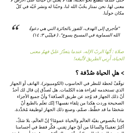
معنى لها. نحن نمتاز بحُبّ الله لنا، وحبّنا له ونشر حُبّه في كلّ
مكان حولَنا.
”فأجري إلى الهدف، للفوز بالجائزة التي هي دعوةُ
الله السماوية في المسيح يسوع“. ( فيلبّي ٣: ١٤)
صلاة : أيّها الربّ الإله، عندما يتعذّرُ عليَّ فهمُ معنى
الحياة، أَرِني الطريقَ لأتْبعَه!
هلِ الحياة صُدْفة ؟
توقّفْ لحظة للنظر في الحاسوب (الكومبيوتر)، الهاتف أو الجهاز
الذي تستخدمه لقراءة هذه الكلمات. هل تُصدِّق إن قال لك أحدٌ
أنّ ذلك الجهاز قد وُجد عن طريق الصدْفة؟ وأنّ جميع الأجزاء
الصحيحة وردت هكذا من تِلقاء نفسها؟ إنّك تعلَم بالطبع أنّ
شخصًا ما قد خطَّط، صمَّم، وصنع ذلك الجهاز لوظيفة مُحَدَّدة.
ماذا بخُصوص بقيّة العالَم والحياة عمومًا؟ إنّ العالَم، بلا شكّ،
أكثرُ تعقيدًا واتّساعًا من أيّ جهاز تِقني. فكِّر فقط في أجسامنا