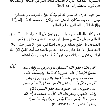
البشرية المذهلة التي لا تُصدَّق. هناك أكثرُ من صُدفة أو مصادفة
في كونه مدهشًا إلى هذا الحدّ.
من جهة أخرى، قد يبدو العالَم وكأنّه يعِجّ بالفوضى والقساوة،
ومن الصعوبة بمكان العيش فيه. ولكنّ الحقيقةَ باقيةٌ - إنّه ربُّنا
وإلهُنا، الآب الله الذي خلق العالَم.
نحن كلُّنا والعالَم من حولنا موجودون لأن اللهَ أراد ذلك. إنّه خلق
العالَم وجعل كلَّ شئٍ يعمل لهدف ما. لا شيءَ خُلق بمَحْض
الصدفة، بل خُلق بعناية وروعة، آخذًا في عين الاعتبار حتّى أدقّ
التفاصيل. لا أحدَ جاء إلى هذا العالَم بالصدفة. أنت كائنٌ لأنّ الله
أراد أن تكون. حياتك هي نتيجةُ خُطّة دقيقة وحُبّ أعظم.
”في البَدْءِ خلق الله السماواتِ والأرضَ ... وقال الله
لنصنعَِ الإنسانَ على صورتنا كمثالنا، وليتسلّّطَ على
سمك البحر وطير السماء والبهائم وجميع وُحوش
الأرض وكلّ ما يَدِبُّ على الأرض. فخلق الله الإنسانَ
على صورته، على صورة الله خَلق البشر، ذكرًا
وأُنثى خلقهم. ونظر الله إلى كلّ ما صنعه، فرأى أنّه
حسنٌ جدّا. وكان مساءٌ وكان صباحٌ يومٌ سادسٌ“.
(سفر التكوين ١: ١، ٢٦-٢٧، ٣١).