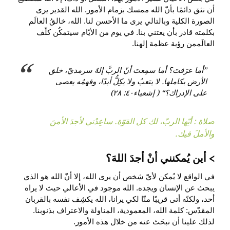
أن نثق دائمًا بأنّ الله ممسك بزمام الأمور. الله القدير يرى
الصورة الكلية وبالتالي يرى ما الأحسن لنا. الله، خالقُ العالَم
بكلمته قادر بأن يعتني بنا. في يوم من الأيّام سيتمكُن كلّف
العالَممن رؤية عظمة إلهنا.
”أما عرَفتَ؟ أما سمِعتَ أنّ الربَّ إلهٌ سرمديّ، خلق
الأرض بكاملها. لا يتعبُ ولا يكِلُّ أبدًا، وفهمُه يعصى
على الإدراك؟“ ( إشعياء٤٠: ٢٨)
صلاة : أيّها الربّ، لك كل القوّة. ساعِدْني لأجدَ الأمنَ
والأملَ فيك.
أين يُمكنني أنْ أجدَ اللهَ؟
في الواقع لا يُمكن لأيّ شخص أن يرى الله، إلا أنّ الله هو الذي
يبحث عن الإنسان ويجده. الله موجود في الأعالي حيث لا يراه
أحد، ولكنّه أتى قريبًا منّا لكي يرانا، الله يكشِف نفسه بالقربان
المقدّس: كلمة الله، المعمودية، المناولة والاعتراف بذنوبنا.
لذلك علينا أن نبحَث عنه من خلال هذه الأمور.