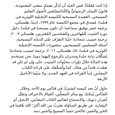
إذا كنتَ مُعَمَّدًا، فمنَ الجيّد أن تُذكّر نفسَك بمعنى المعمودية.
قانونُ الإيمان الرسوليُّ والكَتاخيسْمُس (أُصول التعليم
المسيحي، العقيدة المسيحية للكنيسة الإنجيلية اللوثرية في
فنلندا، مُصدق في مجمع الكنيسة عام ١٩٩٩، إديتا، هلسنكي،
ترجمة خضر توفيق سماعنة؛ أن تكون مسيحيا في فنلندا. دليل
دورة التثبيت للمُهاجرين وللفنلنديين المُغتربين. هلسنكي ٢٠٠٧،
ترجمة حسيب شحادة؛ حبّذا التعرّف على الديانة المسيحية،
أسئلة المسلمين للمسيحيين. منشورات الكنيسة الإنجيلية-
اللوثرية في فنلندا، ٤٥، هلسنكي، ٢٠١٦، ترجمة حسيب شحادة)
يُشكّلان بداية جيّدةً وجديران بالرجوع إليهما دوما. نحن نستخدم
هذه المادّة خلالَ دَوْرات مخيّمات التثبيت. حتّى وإن لم تكن قد
تعمّدتَ فابدأ من هناك، كما وأُشجِّعك على قراءة الكتاب
المقدّس. إبدأ القراءة في العهد الجديد، ولا سيّما الأناجيل
الأربعة.
حاوِل أنْ تجد كنيسة لتشتركَ في قدّاس يوم الأحد. وخلال
القدّاس يُمكنك مع سائر المصلّين، القيامُ بالاعتراف وتقبّل
غُفران ذنوبك، والاستماع لتعاليم الكتاب المقدّس، الإنجيل أي
البِشارة. عن طريق المناوَلة نقتربُ من الله أكثرَ؛ الله يلاقينا في
الخبز والخمر، فالخبز جسدُ المسيح والخمر دمه.