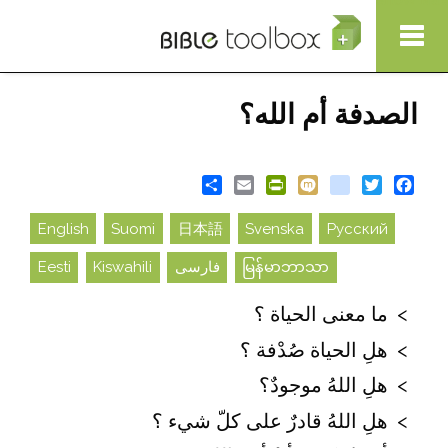
Show Nav
تجاوز إلى المحتوى الرئيسي
الصدفة أم الله؟
Share
PrintFriendly
Email
blogger_post
Mixi
Twitter
Facebook
English
Suomi
日本語
Svenska
Русский
မြန်မာဘာသာ
فارسی
Kiswahili
Eesti
ما معنى الحياة ؟
هلِ الحياة صُدْفة ؟
هلِ اللهُ موجودٌ؟
هلِ اللهُ قادرٌ على كلّ شيء ؟