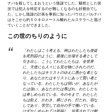
ナバを殺してしまおうという陰謀でした。騒然とした状
況では犯人を特定するのが難しくなるのも好都合でし
た。しかし陰謀の計画を事前に知ったパウロとバルナバ
はそこから約５０キロメートル離れたルステラへと逃げ
ていくことができました。
この世のちりのように
「わたしはこう考える。神はわたしたち使徒
を死刑囚のように、最後に出場する者として
引き出し、こうしてわたしたちは、全世界
に、天使にも人々にも見せ物にされたのだ。
わたしたちはキリストのゆえに愚かな者とな
り、あなたがたはキリストにあって賢い者と
なっている。わたしたちは弱いが、あなたが
たは強い。あなたがたは尊ばれ、わたしたち
は卑しめられている。今の今まで、わたした
ちは飢え、かわき、裸にされ、打たれ、宿な
しであり、苦労して自分の手で働いている。
はずかしめられては祝福し、迫害されては耐