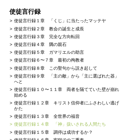
使徒言行録
使徒言行録１章 「くじ」に当たったマッテヤ
使徒言行録２章 教会の誕生と成長
使徒言行録３章 完全な方向転回
使徒言行録４章 隅の親石
使徒言行録５章 ガマリエルの助言
使徒言行録６〜７章 最初の殉教者
使徒言行録８章 この聖句から説き起して
使徒言行録９章 「主の敵」から「主に選ばれた器」
へと
使徒言行録１０〜１１章 両者を隔てていた壁が崩れ
始める
使徒言行録１２章 キリスト信仰者にふさわしい逃げ
かた
使徒言行録１３章 全世界の福音
使徒言行録１４章 「神」扱いされる人間たち
使徒言行録１５章 調停は成功するか？
使徒言行録１６章 牢獄での二重奏