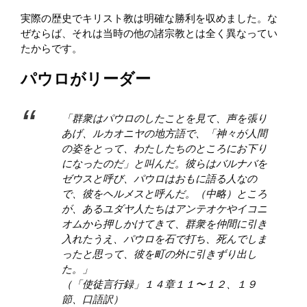
実際の歴史でキリスト教は明確な勝利を収めました。な
ぜならば、それは当時の他の諸宗教とは全く異なってい
たからです。
パウロがリーダー
「群衆はパウロのしたことを見て、声を張り
あげ、ルカオニヤの地方語で、「神々が人間
の姿をとって、わたしたちのところにお下り
になったのだ」と叫んだ。彼らはバルナバを
ゼウスと呼び、パウロはおもに語る人なの
で、彼をヘルメスと呼んだ。（中略）ところ
が、あるユダヤ人たちはアンテオケやイコニ
オムから押しかけてきて、群衆を仲間に引き
入れたうえ、パウロを石で打ち、死んでしま
ったと思って、彼を町の外に引きずり出し
た。」
（「使徒言行録」１４章１１〜１２、１９
節、口語訳）