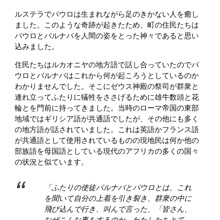
ルステラでパウロは生まれながら足のきかない人を癒し
ました。このような奇跡が起きたため、町の住民たちは
パウロとバルナバを人間の姿をとった神々であると思い
込みました。
住民たちはルカオニヤの地方語で話し合っていたのでパ
ウロとバルナバはこれから何が起ころうとしているのか
わかりませんでした。そこにゼウス神殿の祭司が群衆と
連れ立ってふたりに犠牲をささげるために雄牛数頭と花
輪とを門前に持ってきました。当時のローマ帝国の東部
地域ではギリシア語が共通語でしたが、その他にも多く
の地方語が話されていました。これは英語かフランス語
が共通語として使用されているものの現地民は何か他の
部族語を母国語としている現代のアフリカの多くの国々
の状況と似ています。
「ふたりの使徒バルナバとパウロとは、これ
を聞いて自分の上着を引き裂き、群衆の中に
飛び込んで行き、叫んで言った、「皆さん、
なぜこんな事をするのか。わたしたちとて