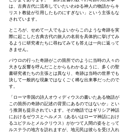
は、古典古代に流布していたいわゆる神人の物語からキ
リスト教徒が引用したものにすぎない」という主張もな
されています。
ところが、せめて一人でもよいからこのような奇跡を実
際に起こした古典古代の旅人の名前を具体的に挙げてみ
るように研究者たちに尋ねてみても答えは一向に返って
きません。
パウロの行った奇跡がこの箇所でのように当時の人々の
大きな反響を呼んだことからもわかるように、多くの聖
書研究者たちの主張とは異なり、奇跡は当時の世界でも
決して一般的な現象ではなくごく稀な出来事だったので
す。
「ローマ帝国の詩人オウィディウスの書いたある物語が
この箇所の奇跡の記述の背景にあるのではないか」とい
う推測も提示されています。その物語ではギリシア神話
におけるゼウスとヘルメス（あるいはローマ神話におけ
るユピテルとメルクリウス）がかつて人間の姿をとって
ルステラの地方を訪れますが、地元民は彼らを受け入れ