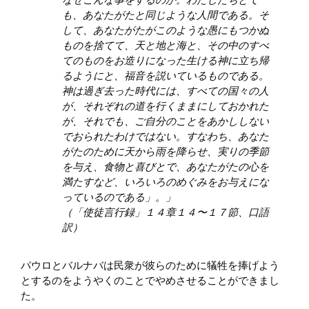
も、あなたがたと同じような人間である。そ
して、あなたがたがこのような愚にもつかぬ
ものを捨てて、天と地と海と、その中のすべ
てのものをお造りになった生ける神に立ち帰
るようにと、福音を説いているものである。
神は過ぎ去った時代には、すべての国々の人
が、それぞれの道を行くままにしておかれた
が、それでも、ご自分のことをあかししない
でおられたわけではない。すなわち、あなた
がたのために天から雨を降らせ、実りの季節
を与え、食物と喜びとで、あなたがたの心を
満たすなど、いろいろのめぐみをお与えにな
っているのである」。」
（「使徒言行録」１４章１４〜１７節、口語
訳）
パウロとバルナバは民衆が彼らのために犠牲を捧げよう
とするのをようやくのことでやめさせることができまし
た。