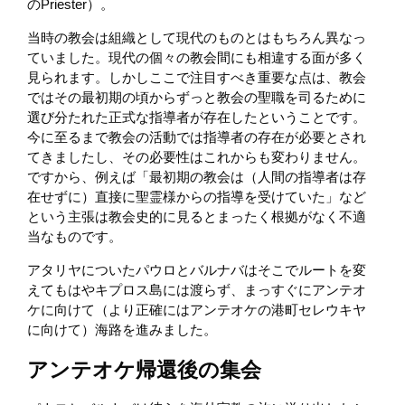
のPriester）。
当時の教会は組織として現代のものとはもちろん異なっ
ていました。現代の個々の教会間にも相違する面が多く
見られます。しかしここで注目すべき重要な点は、教会
ではその最初期の頃からずっと教会の聖職を司るために
選び分たれた正式な指導者が存在したということです。
今に至るまで教会の活動では指導者の存在が必要とされ
てきましたし、その必要性はこれからも変わりません。
ですから、例えば「最初期の教会は（人間の指導者は存
在せずに）直接に聖霊様からの指導を受けていた」など
という主張は教会史的に見るとまったく根拠がなく不適
当なものです。
アタリヤについたパウロとバルナバはそこでルートを変
えてもはやキプロス島には渡らず、まっすぐにアンテオ
ケに向けて（より正確にはアンテオケの港町セレウキヤ
に向けて）海路を進みました。
アンテオケ帰還後の集会