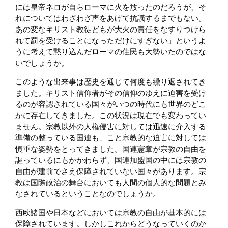
には皇帝ネロが自らローマに火を放ったのだろうが、そ
れについてはわざわざ声をあげて抗議するまでもない。
あの変なキリスト教徒どもが大火の責任をなすりつけら
れて罰を受けることになっただけにすぎない」というよ
うに考えて黙り込んだローマの住民も大勢いたのではな
いでしょうか。
このような出来事は歴史を通じて何度も繰り返されてき
ました。キリスト信仰者がその信仰のゆえに迫害を受け
るのが容認されている国々がいつの時代にも世界のどこ
かに存在してきました。この状況は現在でも変わってい
ません。宗教以外の人権侵害に対しては迅速に介入する
準備の整っている国連も、こと宗教的な迫害に対しては
慎重な姿勢をとってきました。国連憲章が宗教の自由を
謳っているにもかかわらず、国連加盟国の中には宗教の
自由が建前でさえ保障されていない国々があります。宗
教は国際政治の舞台においても人間の個人的な問題とみ
なされているということなのでしょうか。
西欧諸国や日本などにおいては宗教の自由が基本的には
保障されています。しかしこれからどうなっていくのか