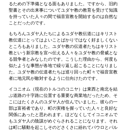
るための下準備となる面もありました。ですから、旧約
聖書とその出来事についてユダヤ教の教育を受けて知識
を持っていた人々の間で福音宣教を開始するのは自然な
ことだったのです。
もちろんユダヤ人たちによるユダヤ教伝道にはキリスト
教伝道にとってはよいことばかりではなく好ましくない
ところもありました。ユダヤ教の伝道者たちはキリスト
教という新宗教を宣べ伝える人々をユダヤ教の脅威とな
る競争者とみなしたのです。こうした理由から、何度も
似たような事態が各地で繰り返し起こることになりまし
た。ユダヤ教の伝道者たちは巡り回った町々で福音宣教
者に地元民が敵対するように仕向けたのです。
イコニオム（現在のトルコのコニヤ）は東西と南北を結
ぶ道路の十字路に位置する重要な商業地だったため、そ
こにはたくさんのユダヤ人が住んでいました。彼らの一
部は富裕者であり、町の実権を握っていた人々と良好な
関係にあったと思われます。ほどなくしてイコニオムで
もユダヤ人の陰謀がめぐらされることになります。それ
は町に騒動を起こしそのどさくさに紛れてパウロとバル