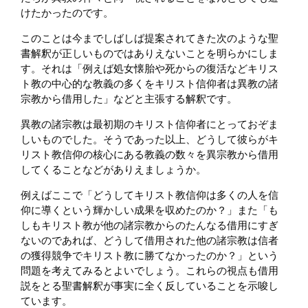
けたかったのです。
このことは今までしばしば提案されてきた次のような聖
書解釈が正しいものではありえないことを明らかにしま
す。それは「例えば処女懐胎や死からの復活などキリス
ト教の中心的な教義の多くをキリスト信仰者は異教の諸
宗教から借用した」などと主張する解釈です。
異教の諸宗教は最初期のキリスト信仰者にとっておぞま
しいものでした。そうであった以上、どうして彼らがキ
リスト教信仰の核心にある教義の数々を異宗教から借用
してくることなどがありえましょうか。
例えばここで「どうしてキリスト教信仰は多くの人を信
仰に導くという輝かしい成果を収めたのか？」また「も
しもキリスト教が他の諸宗教からのたんなる借用にすぎ
ないのであれば、どうして借用された他の諸宗教は信者
の獲得競争でキリスト教に勝てなかったのか？」という
問題を考えてみるとよいでしょう。これらの視点も借用
説をとる聖書解釈が事実に全く反していることを示唆し
ています。