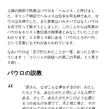
上掲の箇所で民衆はパウロを「ヘルメス」と呼びまし
た。ギリシア神話でヘルメスは伝令を司る神であり、ゼ
ウスは主神でした。また群衆はバルナバではなくパウロ
を石で打って殺そうとしました。このことからは民衆が
パウロをキリスト教伝道の指導者とみなしていたことが
わかります。１３章１３節にある「パウロとその一行」
という言葉にもそれがあらわれています。
なおパウロは「石で打たれたことが一度」あったと述べ
ています（「コリントの信徒への第二の手紙」１１章２
５節）。
パウロの説教
「皆さん、なぜこんな事をするのか。わたし
たちとても、あなたがたと同じような人間で
ある。そして、あなたがたがこのような愚に
もつかぬものを捨てて、天と地と海と、その
中のすべてのものをお造りになった生ける神