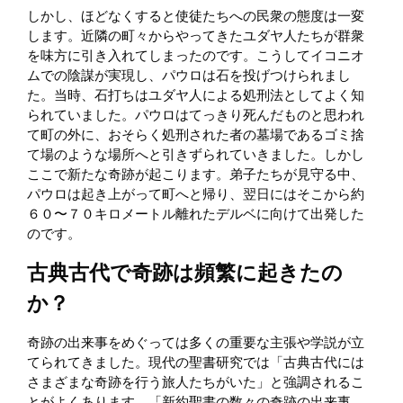
しかし、ほどなくすると使徒たちへの民衆の態度は一変
します。近隣の町々からやってきたユダヤ人たちが群衆
を味方に引き入れてしまったのです。こうしてイコニオ
ムでの陰謀が実現し、パウロは石を投げつけられまし
た。当時、石打ちはユダヤ人による処刑法としてよく知
られていました。パウロはてっきり死んだものと思われ
て町の外に、おそらく処刑された者の墓場であるゴミ捨
て場のような場所へと引きずられていきました。しかし
ここで新たな奇跡が起こります。弟子たちが見守る中、
パウロは起き上がって町へと帰り、翌日にはそこから約
６０〜７０キロメートル離れたデルベに向けて出発した
のです。
古典古代で奇跡は頻繁に起きたの
か？
奇跡の出来事をめぐっては多くの重要な主張や学説が立
てられてきました。現代の聖書研究では「古典古代には
さまざまな奇跡を行う旅人たちがいた」と強調されるこ
とがよくあります。「新約聖書の数々の奇跡の出来事