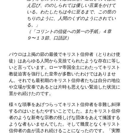
え忍び、ののしられては優しい言葉をかけて
いる。わたしたちは今に至るまで、この世の
ちりのように、人間のくずのようにされてい
る。」
（「コリントの信徒への第一の手紙」４章
９〜１３節、口語訳）
パウロは上掲の節の最後でキリスト信仰者（とりわけ使
徒）はあらゆる人間から見捨てられたような存在に等し
いと言っています。ローマ帝国全土にわたってキリスト
教徒迫害を強行した皇帝が多数いたわけではありませ
ん。それでも最初期のキリスト信仰者たちは自分の地位
や立場が安泰であるとは片時も思えない緊迫した状況に
置かれ続けたのです。
様々な瑣事をあげつらってキリスト信仰者を非難し糾弾
するのはいともたやすいことでした。またキリスト信仰
者のような新奇な宗教の怪しげな団体をあえて擁護する
ような者もいませんでした。そして幾度となくキリスト
信仰者の血が流され続けることになったのです。「実際