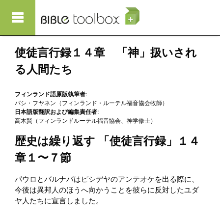
メインコンテンツに移動
使徒言行録１４章 「神」扱いされ
る人間たち
フィンランド語原版執筆者:
パシ・フヤネン（フィンランド・ルーテル福音協会牧師）
日本語版翻訳および編集責任者:
高木賢（フィンランドルーテル福音協会、神学修士）
歴史は繰り返す 「使徒言行録」１４
章１〜７節
パウロとバルナバはピシデヤのアンテオケを出る際に、
今後は異邦人のほうへ向かうことを彼らに反対したユダ
ヤ人たちに宣言しました。