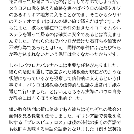
逆に辿って帰途についたのはどうしてなのでしょうか。
タウロス山脈を越える旅路を選べばパウロの故郷タルソ
のあるキリキア地方に入ることができ、そこからシリヤ
のアンテオケまではほんの短い旅で済んだはずです。さ
らにまた、彼らが滞在中に事件の起きたイコニオムやル
ステラを通って帰るのは確実に安全であるとは言えませ
んでした。それらの地でパウロが受けた石打ちや迫害が
不法行為であったとはいえ、同様の事件にふたたび彼ら
が巻き込まれないという保証は全くなかったからです。
しかしパウロとバルナバには重要な任務がありました。
彼らの活動を通して設立された諸教会が現在どのような
状態になっているかを視察して信仰的に支えるという仕
事です。パウロは諸教会の信仰的な世話を通常は手紙を
通じて行いました。とはいえもちろん実際にパウロ自身
が教会に出向くほうが効果的でした。
短い教会訪問の折に使徒である彼らはそれぞれの教会の
面倒を見る長老を任命しました。ギリシア語で長老を意
味する「プレスビュテロス」は後の時代の多くの言語で
も牧師を意味する単語の語源となりました（例えば英語