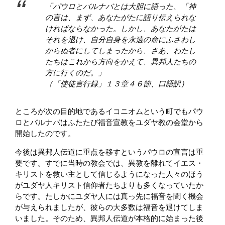
「パウロとバルナバとは大胆に語った、「神
の言は、まず、あなたがたに語り伝えられな
ければならなかった。しかし、あなたがたは
それを退け、自分自身を永遠の命にふさわし
からぬ者にしてしまったから、さあ、わたし
たちはこれから方向をかえて、異邦人たちの
方に行くのだ。」
（「使徒言行録」１３章４６節、口語訳）
ところが次の目的地であるイコニオムという町でもパウ
ロとバルナバはふたたび福音宣教をユダヤ教の会堂から
開始したのです。
今後は異邦人伝道に重点を移すというパウロの宣言は重
要です。すでに当時の教会では、異教を離れてイエス・
キリストを救い主として信じるようになった人々のほう
がユダヤ人キリスト信仰者たちよりも多くなっていたか
らです。たしかにユダヤ人には真っ先に福音を聞く機会
が与えられましたが、彼らの大多数は福音を退けてしま
いました。そのため、異邦人伝道が本格的に始まった後