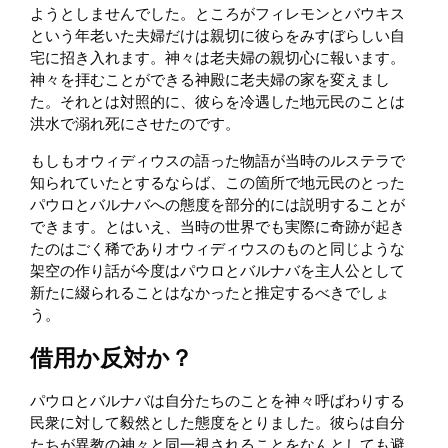
ようとしませんでした。ところがフィレモンとバウキス
という年老いた夫婦だけは親切に彼らをみすぼらしい自
宅に招き入れます。神々は老夫婦の親切心に報います。
神々を拝むことができる神殿に老夫婦の家を変えまし
た。それとは対照的に、彼らを冷遇した地元民のことは
洪水で溺れ死にさせたのです。
もしもオウィディウスの語った物語が当時のルステラで
知られていたとするならば、この箇所で地元民のとった
パウロとバルナバへの態度を部分的には説明することが
できます。とはいえ、当時の世界でも実際に奇跡が起き
たのはごく稀でありオウィディウスのものと同じような
架空の作り話が今度はパウロとバルナバを主人公として
新たに綴られることはなかったと推定するべきでしょ
う。
借用か反対か？
パウロとバルナバは自分たちのことを神々呼ばわりする
民衆に対して毅然とした態度をとりました。彼らは自分
たちが異教の神々と同一視されることをなんとしても避