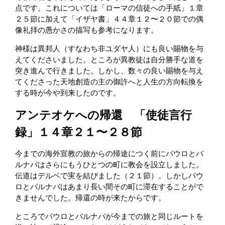
点です。これについては「ローマの信徒への手紙」１章
２５節に加えて「イザヤ書」４４章１２〜２０節での偶
像礼拝の愚かさの描写も参考になります。
神様は異邦人（すなわち非ユダヤ人）にも良い賜物を与
えてくださいました。ところが異教徒は自分勝手な道を
突き進んで行きました。しかし、数々の良い賜物を与え
てくださった天地創造の主の御許へと人生の方向転換を
する時が今や到来したのです。
アンテオケへの帰還 「使徒言行
録」１４章２１〜２８節
今までの海外宣教の旅からの帰途につく前にパウロとバ
ルナバはさらにもうひとつの町に教会を設立しました。
伝道はデルベで実を結びました（２１節）。しかしパウ
ロとバルナバはあまり長い間その町に滞在することがで
きませんでした。帰還の時が来たからです。
ところでパウロとバルナバが今までの旅と同じルートを