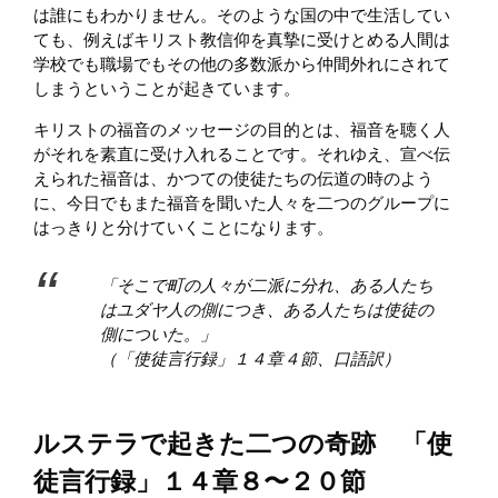
は誰にもわかりません。そのような国の中で生活してい
ても、例えばキリスト教信仰を真摯に受けとめる人間は
学校でも職場でもその他の多数派から仲間外れにされて
しまうということが起きています。
キリストの福音のメッセージの目的とは、福音を聴く人
がそれを素直に受け入れることです。それゆえ、宣べ伝
えられた福音は、かつての使徒たちの伝道の時のよう
に、今日でもまた福音を聞いた人々を二つのグループに
はっきりと分けていくことになります。
「そこで町の人々が二派に分れ、ある人たち
はユダヤ人の側につき、ある人たちは使徒の
側についた。」
（「使徒言行録」１４章４節、口語訳）
ルステラで起きた二つの奇跡 「使
徒言行録」１４章８〜２０節