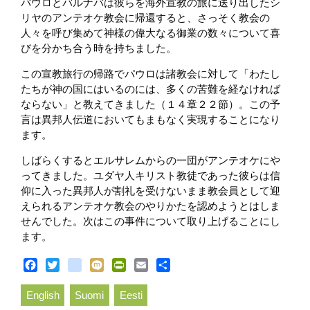
パウロとバルナバは彼らを海外宣教の旅に送り出したシ
リヤのアンテオケ教会に帰還すると、さっそく教会の
人々を呼び集めて神様の偉大なる御業の数々について喜
びを分かち合う時を持ちました。
この宣教旅行の帰路でパウロは諸教会に対して「わたし
たちが神の国にはいるのには、多くの苦難を経なければ
ならない」と教えてきました（１４章２２節）。この予
言は異邦人伝道においてもまもなく実現することになり
ます。
しばらくするとエルサレムからの一団がアンテオケにや
ってきました。ユダヤ人キリスト教徒であった彼らは信
仰に入った異邦人が割礼を受けないまま教会員として迎
えられるアンテオケ教会のやりかたを認めようとはしま
せんでした。次はこの事件について取り上げることにし
ます。
Facebook
Twitter
blogger_post
Mixi
PrintFriendly
Email
Share
English
Suomi
Eesti