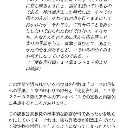
に立ち帰るようにと、福音を説いているもの
である。神は過ぎ去った時代には、すべての
国々の人が、それぞれの道を行くままにして
おかれたが、それでも、ご自分のことをあか
ししないでおられたわけではない。すなわ
ち、あなたがたのために天から雨を降らせ、
実りの季節を与え、食物と喜びとで、あなた
がたの心を満たすなど、いろいろのめぐみを
お与えになっているのである。」
（「使徒言行録」１４章１５〜１７節より、
口語訳）
この箇所で語られているパウロの説教は「ローマの信徒
への手紙」１章の終わりの部分と「使徒言行録」１７章
２２〜３２節のアテネのアレオパゴスでの宣教と内容的
に共通するところがあります。
この説教は異教徒の根本的な誤謬が何であったかを明ら
かにしています。それは、彼ら異教徒が創造主をではな
く被造物を崇拝して仕えるようになってしまったという