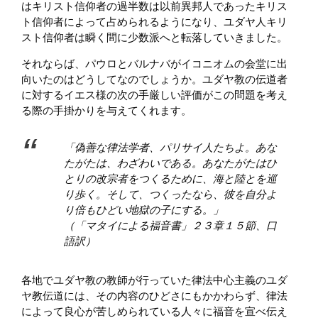
はキリスト信仰者の過半数は以前異邦人であったキリス
ト信仰者によって占められるようになり、ユダヤ人キリ
スト信仰者は瞬く間に少数派へと転落していきました。
それならば、パウロとバルナバがイコニオムの会堂に出
向いたのはどうしてなのでしょうか。ユダヤ教の伝道者
に対するイエス様の次の手厳しい評価がこの問題を考え
る際の手掛かりを与えてくれます。
「偽善な律法学者、パリサイ人たちよ。あな
たがたは、わざわいである。あなたがたはひ
とりの改宗者をつくるために、海と陸とを巡
り歩く。そして、つくったなら、彼を自分よ
り倍もひどい地獄の子にする。」
（「マタイによる福音書」２３章１５節、口
語訳）
各地でユダヤ教の教師が行っていた律法中心主義のユダ
ヤ教伝道には、その内容のひどさにもかかわらず、律法
によって良心が苦しめられている人々に福音を宣べ伝え