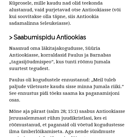
Küprosele, mille kaudu nad olid teekonda
alustanud, vaid purjetavad otse Antiookiasse (või
kui soovitakse olla täpne, siis Antiookia
sadamalinna Seleukeiasse).
Saabumispidu Antiookias
Naasnud oma läkitajakogudusse, Süüria
Antiookiasse, korraldasid Paulus ja Barnabas
„tagasijõudmispeo”, kus tunti rõõmu Jumala
suurtest tegudest.
Paulus oli kogudustele ennustanud: „Meil tuleb
paljude viletsuste kaudu sisse minna Jumala riiki.”
See ennustus pidi tõeks saama ka paganamisjoni
osas.
Mõne aja pärast (salm 28; 15:1) saabus Antiookiasse
Jeruusalemmast rühm juudikristlasi, kes ei
rõõmustanud, et paganaid oli võetud kogudustesse
ilma ümberlõikamiseta. Aga nende sündmuste