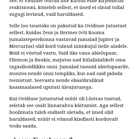
See, et Pauluse tehtud ime kutsus esile kirjeldatud
reaktsiooni, kõneleb sellest, et imed ei olnud tollal
sugugi levinud, vaid haruldased.
Selle loo taustaks on pakutud ka Ovidiuse jutustust
sellest, kuidas Zeus ja Hermes (või Rooma
jumalateperekonna vastavad jumalad Jupiter ja
Mercurius) olid kord tulnud inimkujul neile aladele.
Neid ei võetud vastu. Vaid üks vana abielupaar,
Filemon ja Baukis, majutas nad külalislahkelt oma
tagasihoidlikku onni. Jumalad tasusid abielupaarile,
muutes nende onni templiks, kus nad said pidada
teenistust. Seevastu nende ebasõbralikud
kaasmaalased uputati üleujutusega.
Kui Ovidiuse jutustatud müüt oli Lüstras tuntud,
seletab see osalt linnarahva käitumist. Aga sellest
hoolimata tuleb endiselt oletada, et imed olid
haruldased; müüt ei võinud kindlasti korduvalt
teoks saada.