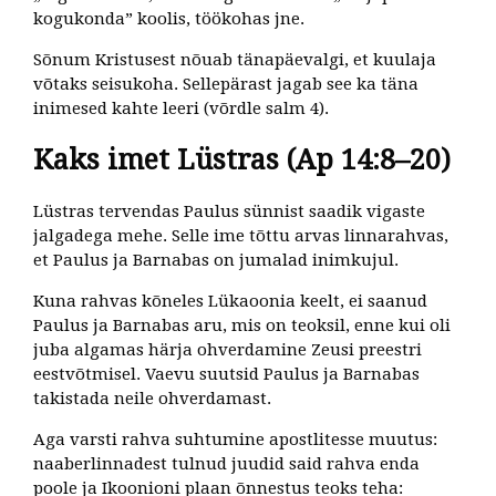
kogukonda” koolis, töökohas jne.
Sõnum Kristusest nõuab tänapäevalgi, et kuulaja
võtaks seisukoha. Sellepärast jagab see ka täna
inimesed kahte leeri (võrdle salm 4).
Kaks imet Lüstras (Ap 14:8–20)
Lüstras tervendas Paulus sünnist saadik vigaste
jalgadega mehe. Selle ime tõttu arvas linnarahvas,
et Paulus ja Barnabas on jumalad inimkujul.
Kuna rahvas kõneles Lükaoonia keelt, ei saanud
Paulus ja Barnabas aru, mis on teoksil, enne kui oli
juba algamas härja ohverdamine Zeusi preestri
eestvõtmisel. Vaevu suutsid Paulus ja Barnabas
takistada neile ohverdamast.
Aga varsti rahva suhtumine apostlitesse muutus:
naaberlinnadest tulnud juudid said rahva enda
poole ja Ikoonioni plaan õnnestus teoks teha: