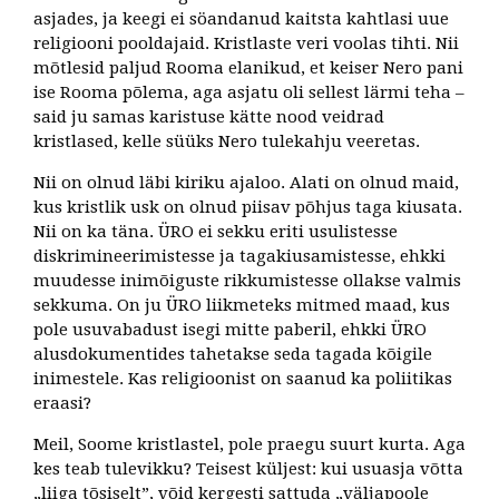
asjades, ja keegi ei söandanud kaitsta kahtlasi uue
religiooni pooldajaid. Kristlaste veri voolas tihti. Nii
mõtlesid paljud Rooma elanikud, et keiser Nero pani
ise Rooma põlema, aga asjatu oli sellest lärmi teha –
said ju samas karistuse kätte nood veidrad
kristlased, kelle süüks Nero tulekahju veeretas.
Nii on olnud läbi kiriku ajaloo. Alati on olnud maid,
kus kristlik usk on olnud piisav põhjus taga kiusata.
Nii on ka täna. ÜRO ei sekku eriti usulistesse
diskrimineerimistesse ja tagakiusamistesse, ehkki
muudesse inimõiguste rikkumistesse ollakse valmis
sekkuma. On ju ÜRO liikmeteks mitmed maad, kus
pole usuvabadust isegi mitte paberil, ehkki ÜRO
alusdokumentides tahetakse seda tagada kõigile
inimestele. Kas religioonist on saanud ka poliitikas
eraasi?
Meil, Soome kristlastel, pole praegu suurt kurta. Aga
kes teab tulevikku? Teisest küljest: kui usuasja võtta
„liiga tõsiselt”, võid kergesti sattuda „väljapoole