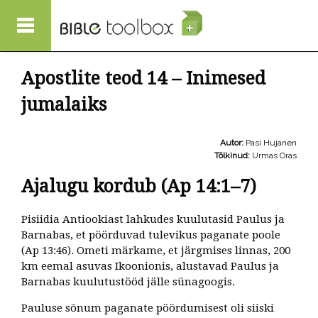
Liigu edasi põhisisu juurde
Apostlite teod 14 – Inimesed
jumalaiks
Autor:
Pasi Hujanen
Tõlkinud:
Urmas Oras
Ajalugu kordub (Ap 14:1–7)
Pisiidia Antiookiast lahkudes kuulutasid Paulus ja
Barnabas, et pöörduvad tulevikus paganate poole
(Ap 13:46). Ometi märkame, et järgmises linnas, 200
km eemal asuvas Ikoonionis, alustavad Paulus ja
Barnabas kuulutustööd jälle sünagoogis.
Pauluse sõnum paganate pöördumisest oli siiski