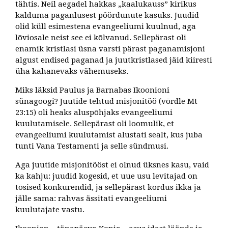
tähtis. Neil aegadel hakkas „kaalukauss” kirikus
kalduma paganlusest pöördunute kasuks. Juudid
olid küll esimestena evangeeliumi kuulnud, aga
lõviosale neist see ei kõlvanud. Sellepärast oli
enamik kristlasi üsna varsti pärast paganamisjoni
algust endised paganad ja juutkristlased jäid kiiresti
üha kahanevaks vähemuseks.
Miks läksid Paulus ja Barnabas Ikoonioni
sünagoogi? Juutide tehtud misjonitöö (võrdle Mt
23:15) oli heaks aluspõhjaks evangeeliumi
kuulutamisele. Sellepärast oli loomulik, et
evangeeliumi kuulutamist alustati sealt, kus juba
tunti Vana Testamenti ja selle sündmusi.
Aga juutide misjonitööst ei olnud üksnes kasu, vaid
ka kahju: juudid kogesid, et uue usu levitajad on
tõsised konkurendid, ja sellepärast kordus ikka ja
jälle sama: rahvas ässitati evangeeliumi
kuulutajate vastu.