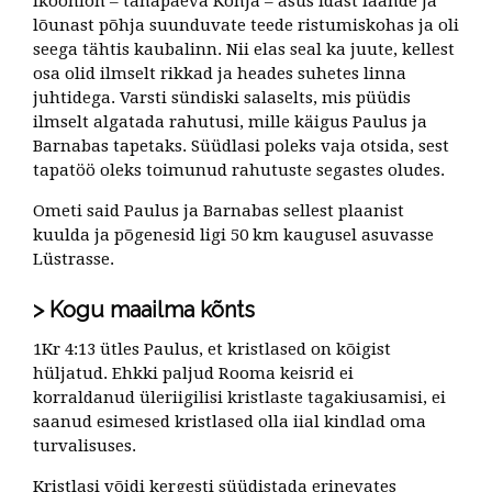
Ikoonion – tänapäeva Konja – asus idast läände ja
lõunast põhja suunduvate teede ristumiskohas ja oli
seega tähtis kaubalinn. Nii elas seal ka juute, kellest
osa olid ilmselt rikkad ja heades suhetes linna
juhtidega. Varsti sündiski salaselts, mis püüdis
ilmselt algatada rahutusi, mille käigus Paulus ja
Barnabas tapetaks. Süüdlasi poleks vaja otsida, sest
tapatöö oleks toimunud rahutuste segastes oludes.
Ometi said Paulus ja Barnabas sellest plaanist
kuulda ja põgenesid ligi 50 km kaugusel asuvasse
Lüstrasse.
Kogu maailma kõnts
1Kr 4:13 ütles Paulus, et kristlased on kõigist
hüljatud. Ehkki paljud Rooma keisrid ei
korraldanud üleriigilisi kristlaste tagakiusamisi, ei
saanud esimesed kristlased olla iial kindlad oma
turvalisuses.
Kristlasi võidi kergesti süüdistada erinevates