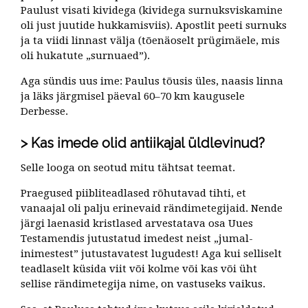
Paulust visati kividega (kividega surnuksviskamine
oli just juutide hukkamisviis). Apostlit peeti surnuks
ja ta viidi linnast välja (tõenäoselt prügimäele, mis
oli hukatute „surnuaed”).
Aga sündis uus ime: Paulus tõusis üles, naasis linna
ja läks järgmisel päeval 60–70 km kaugusele
Derbesse.
Kas imede olid antiikajal üldlevinud?
Selle looga on seotud mitu tähtsat teemat.
Praegused piibliteadlased rõhutavad tihti, et
vanaajal oli palju erinevaid rändimetegijaid. Nende
järgi laenasid kristlased arvestatava osa Uues
Testamendis jutustatud imedest neist „jumal-
inimestest” jutustavatest lugudest! Aga kui selliselt
teadlaselt küsida viit või kolme või kas või üht
sellise rändimetegija nime, on vastuseks vaikus.