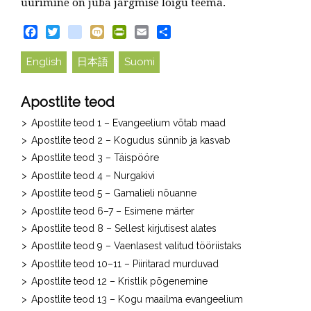
uurimine on juba järgmise lõigu teema.
Facebook
Twitter
blogger_post
Mixi
PrintFriendly
Email
Share
English
日本語
Suomi
Apostlite teod
Apostlite teod 1 – Evangeelium võtab maad
Apostlite teod 2 – Kogudus sünnib ja kasvab
Apostlite teod 3 – Täispööre
Apostlite teod 4 – Nurgakivi
Apostlite teod 5 – Gamalieli nõuanne
Apostlite teod 6–7 – Esimene märter
Apostlite teod 8 – Sellest kirjutisest alates
Apostlite teod 9 – Vaenlasest valitud tööriistaks
Apostlite teod 10–11 – Piiritarad murduvad
Apostlite teod 12 – Kristlik põgenemine
Apostlite teod 13 – Kogu maailma evangeelium