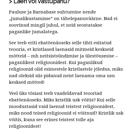
Laen või vastupanu?
Pauluse ja Barnabase suhtumine nende
„jumalikustamisse” on tähelepanuväärne. Nad ei
soovinud mingil juhul, et neid seostatakse
paganlike jumalatega.
See teeb eriti ebatõenäoseks selle tihti esitatud
teooria, et kristlased laenasid mitmeid keskseid
mõtteid – mh neitsistsündimise ja ülestõusmise –
paganlikest religioonidest. Kui paganlikud
religioonid olid esimestele kristlastele jõledus, miks
nad oleksid siis pidanud neist laenama oma usu
kesksed mõtted!
Veel üks tõsiasi teeb vaadeldavad teooriad
ebatõenäoseks. Miks kristlik usk võitis? Kui selle
moodustasid vaid laenud teistest religioonidest,
miks nood teised religioonid ei võitnud? Kristlik usk
võitis, kuna see erines teistest tolle aja
religioonidest!