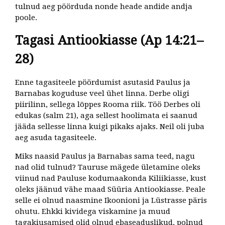
tulnud aeg pöörduda nonde heade andide andja
poole.
Tagasi Antiookiasse (Ap 14:21–
28)
Enne tagasiteele pöördumist asutasid Paulus ja
Barnabas koguduse veel ühet linna. Derbe oligi
piirilinn, sellega lõppes Rooma riik. Töö Derbes oli
edukas (salm 21), aga sellest hoolimata ei saanud
jääda sellesse linna kuigi pikaks ajaks. Neil oli juba
aeg asuda tagasiteele.
Miks naasid Paulus ja Barnabas sama teed, nagu
nad olid tulnud? Tauruse mägede ületamine oleks
viinud nad Pauluse kodumaakonda Kiliikiasse, kust
oleks jäänud vähe maad Süüria Antiookiasse. Peale
selle ei olnud naasmine Ikoonioni ja Lüstrasse päris
ohutu. Ehkki kividega viskamine ja muud
tagakiusamised olid olnud ebaseaduslikud, polnud