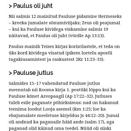
Paulus oli juht
Nii salmis 12 mainitud Pauluse pidamine Hermeseks
– kreeka jumalate sõnumiviijaks; Zeus oli peajumal
– kui ka Pauluse kividega viskamine salmis 19
näitavad, et Paulus oli juht (võrdle Ap 13:13).
Paulus mainib Teises kirjas korintlastele, et teda on
üks kord kividega visatud (pikem loetelu apostli
tagakiusamistest ja raskustest 2Kr 11:23–33).
Pauluse jutlus
Salmides 15–17 vahendatud Pauluse jutlus
meenutab nii Rooma kirja 1. peatüki lõppu kui ka
Pauluse kõnet Areopaagil (Ap 17:22–32). Jutluses
tuleb esile paganate põhieksimus: nad on hakanud
teenima loodut Looja asemel (Rm 1:25; loe ka
ebajumalate meeletuse kirjeldus Js 44:12–20). Jumal
oli andnud ka paganaile häid ande (salm 17), aga
paganad olid käinud oma teedel. Nüüd oli siiski