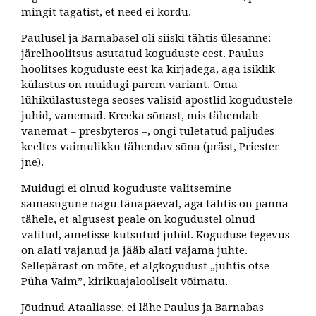
mingit tagatist, et need ei kordu.
Paulusel ja Barnabasel oli siiski tähtis ülesanne:
järelhoolitsus asutatud koguduste eest. Paulus
hoolitses koguduste eest ka kirjadega, aga isiklik
külastus on muidugi parem variant. Oma
lühikülastustega seoses valisid apostlid kogudustele
juhid, vanemad. Kreeka sõnast, mis tähendab
vanemat – presbyteros –, ongi tuletatud paljudes
keeltes vaimulikku tähendav sõna (präst, Priester
jne).
Muidugi ei olnud koguduste valitsemine
samasugune nagu tänapäeval, aga tähtis on panna
tähele, et algusest peale on kogudustel olnud
valitud, ametisse kutsutud juhid. Koguduse tegevus
on alati vajanud ja jääb alati vajama juhte.
Sellepärast on mõte, et algkogudust „juhtis otse
Püha Vaim”, kirikuajalooliselt võimatu.
Jõudnud Ataaliasse, ei lähe Paulus ja Barnabas