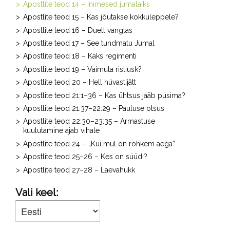
Apostlite teod 14 – Inimesed jumalaiks
Apostlite teod 15 – Kas jõutakse kokkuleppele?
Apostlite teod 16 – Duett vanglas
Apostlite teod 17 – See tundmatu Jumal
Apostlite teod 18 – Kaks regimenti
Apostlite teod 19 – Vaimuta ristiusk?
Apostlite teod 20 – Hell hüvastijätt
Apostlite teod 21:1–36 – Kas ühtsus jääb püsima?
Apostlite teod 21:37–22:29 – Pauluse otsus
Apostlite teod 22:30–23:35 – Armastuse
kuulutamine ajab vihale
Apostlite teod 24 – „Kui mul on rohkem aega”
Apostlite teod 25–26 – Kes on süüdi?
Apostlite teod 27–28 – Laevahukk
Vali keel: