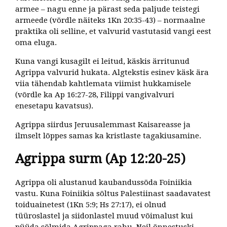
armee – nagu enne ja pärast seda paljude teistegi
armeede (võrdle näiteks 1Kn 20:35-43) – normaalne
praktika oli selline, et valvurid vastutasid vangi eest
oma eluga.
Kuna vangi kusagilt ei leitud, käskis ärritunud
Agrippa valvurid hukata. Algtekstis esinev käsk ära
viia tähendab kahtlemata viimist hukkamisele
(võrdle ka Ap 16:27-28, Filippi vangivalvuri
enesetapu kavatsus).
Agrippa siirdus Jeruusalemmast Kaisareasse ja
ilmselt lõppes samas ka kristlaste tagakiusamine.
Agrippa surm (Ap 12:20-25)
Agrippa oli alustanud kaubandussõda Foiniikia
vastu. Kuna Foiniikia sõltus Palestiinast saadavatest
toiduainetest (1Kn 5:9; Hs 27:17), ei olnud
tüüroslastel ja siidonlastel muud võimalust kui