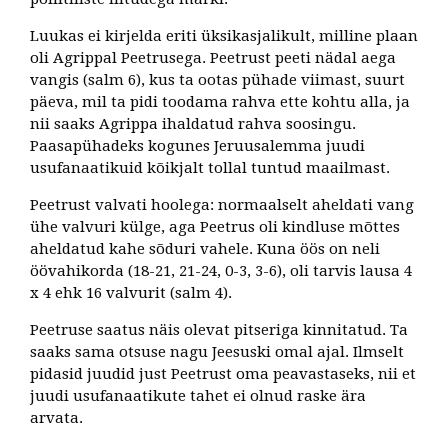
Luukas ei kirjelda eriti üksikasjalikult, milline plaan
oli Agrippal Peetrusega. Peetrust peeti nädal aega
vangis (salm 6), kus ta ootas pühade viimast, suurt
päeva, mil ta pidi toodama rahva ette kohtu alla, ja
nii saaks Agrippa ihaldatud rahva soosingu.
Paasapühadeks kogunes Jeruusalemma juudi
usufanaatikuid kõikjalt tollal tuntud maailmast.
Peetrust valvati hoolega: normaalselt aheldati vang
ühe valvuri külge, aga Peetrus oli kindluse mõttes
aheldatud kahe sõduri vahele. Kuna öös on neli
öövahikorda (18-21, 21-24, 0-3, 3-6), oli tarvis lausa 4
x 4 ehk 16 valvurit (salm 4).
Peetruse saatus näis olevat pitseriga kinnitatud. Ta
saaks sama otsuse nagu Jeesuski omal ajal. Ilmselt
pidasid juudid just Peetrust oma peavastaseks, nii et
juudi usufanaatikute tahet ei olnud raske ära
arvata.