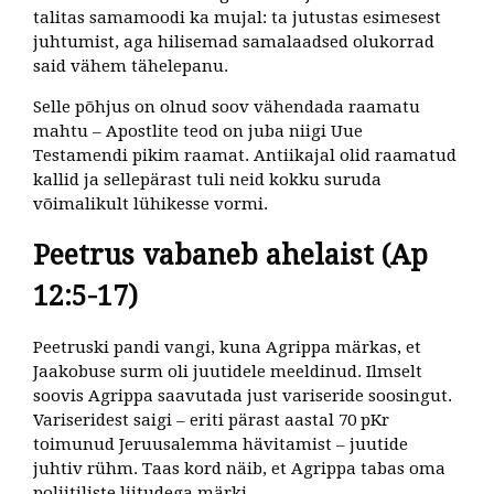
talitas samamoodi ka mujal: ta jutustas esimesest
juhtumist, aga hilisemad samalaadsed olukorrad
said vähem tähelepanu.
Selle põhjus on olnud soov vähendada raamatu
mahtu – Apostlite teod on juba niigi Uue
Testamendi pikim raamat. Antiikajal olid raamatud
kallid ja sellepärast tuli neid kokku suruda
võimalikult lühikesse vormi.
Peetrus vabaneb ahelaist (Ap
12:5-17)
Peetruski pandi vangi, kuna Agrippa märkas, et
Jaakobuse surm oli juutidele meeldinud. Ilmselt
soovis Agrippa saavutada just variseride soosingut.
Variseridest saigi – eriti pärast aastal 70 pKr
toimunud Jeruusalemma hävitamist – juutide
juhtiv rühm. Taas kord näib, et Agrippa tabas oma
poliitiliste liitudega märki.