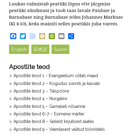
Luukas valmistab peatüki lõpus ette järgmise
peatüki sündmusi ja toob taas lavale Pauluse ja
Barnabase ning Barnabase nõbu Johannes Markuse
(Kl 4:10), keda mainiti selles peatükis juba varem.
Facebook
Twitter
blogger_post
Mixi
PrintFriendly
Email
Share
English
日本語
Suomi
Apostlite teod
Apostlite teod 1 – Evangeelium võtab maad
Apostlite teod 2 – Kogudus sünnib ja kasvab
Apostlite teod 3 – Täispööre
Apostlite teod 4 – Nurgakivi
Apostlite teod 5 – Gamalieli nõuanne
Apostlite teod 6–7 – Esimene märter
Apostlite teod 8 – Sellest kirjutisest alates
Apostlite teod 9 – Vaenlasest valitud tööriistaks