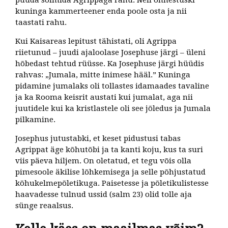
püüda sõlmida Agrippaga rahu. Neil õnnestuski
kuninga kammerteener enda poole osta ja nii
taastati rahu.
Kui Kaisareas lepitust tähistati, oli Agrippa
riietunud – juudi ajaloolase Josephuse järgi – üleni
hõbedast tehtud rüüsse. Ka Josephuse järgi hüüdis
rahvas: „Jumala, mitte inimese hääl.” Kuninga
pidamine jumalaks oli tollastes idamaades tavaline
ja ka Rooma keisrit austati kui jumalat, aga nii
juutidele kui ka kristlastele oli see jõledus ja Jumala
pilkamine.
Josephus jutustabki, et keset pidustusi tabas
Agrippat äge kõhutõbi ja ta kanti koju, kus ta suri
viis päeva hiljem. On oletatud, et tegu võis olla
pimesoole äkilise lõhkemisega ja selle põhjustatud
kõhukelmepõletikuga. Paisetesse ja põletikulistesse
haavadesse tulnud ussid (salm 23) olid tolle aja
sünge reaalsus.