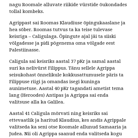
nagu Roomale alluvate riikide vürstide õukondades
tollal kombeks.
Agrippast sai Roomas Klaudiuse õpingukaaslane ja
hea sõber. Roomas tutvus ta ka teise tulevase
keisriga – Caligulaga. Õpingute ajal jäi ta siiski
võlgadesse ja pidi põgenema oma võlgade eest
Palestiinasse.
Caligula sai keisriks aastal 37 pKr ja samal aastal
suri ka nelivürst Filippus. Tänu sellele Agrippa
seisukohast õnnelikule kokkusattumusele päris ta
Filippuse riigi ja omandas isegi kuninga
aunimetuse. Aastal 40 pKr tagandati ametist tema
lang (Heroodes) Antipas ja Agrippa sai enda
valitsuse alla ka Galilea.
Aastal 41 Caligula mõrvati ning keisriks sai
ettevaatlik ja haritud Klaudius, kes andis Agrippale
valitseda ka seni otse Roomale allunud Samaaria ja
Judea. Nii oli Agrippa saanud enda valitseda kogu