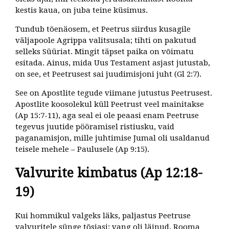
kestis kaua, on juba teine küsimus.
Tundub tõenäosem, et Peetrus siirdus kusagile
väljapoole Agrippa valitsusala; tihti on pakutud
selleks Süüriat. Mingit täpset paika on võimatu
esitada. Ainus, mida Uus Testament asjast jutustab,
on see, et Peetrusest sai juudimisjoni juht (Gl 2:7).
See on Apostlite tegude viimane jutustus Peetrusest.
Apostlite koosolekul küll Peetrust veel mainitakse
(Ap 15:7-11), aga seal ei ole peaasi enam Peetruse
tegevus juutide pööramisel ristiusku, vaid
paganamisjon, mille juhtimise Jumal oli usaldanud
teisele mehele – Paulusele (Ap 9:15).
Valvurite kimbatus (Ap 12:18-
19)
Kui hommikul valgeks läks, paljastus Peetruse
valvuritele sünge tõsiasi: vang oli läinud. Rooma