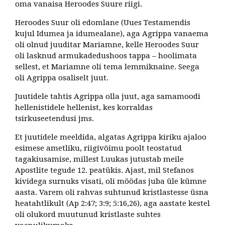
oma vanaisa Heroodes Suure riigi.
Heroodes Suur oli edomlane (Uues Testamendis
kujul Idumea ja idumealane), aga Agrippa vanaema
oli olnud juuditar Mariamne, kelle Heroodes Suur
oli lasknud armukadedushoos tappa – hoolimata
sellest, et Mariamne oli tema lemmiknaine. Seega
oli Agrippa osaliselt juut.
Juutidele tahtis Agrippa olla juut, aga samamoodi
hellenistidele hellenist, kes korraldas
tsirkuseetendusi jms.
Et juutidele meeldida, algatas Agrippa kiriku ajaloo
esimese ametliku, riigivõimu poolt teostatud
tagakiusamise, millest Luukas jutustab meile
Apostlite tegude 12. peatükis. Ajast, mil Stefanos
kividega surnuks visati, oli möödas juba üle kümne
aasta. Varem oli rahvas suhtunud kristlastesse üsna
heatahtlikult (Ap 2:47; 3:9; 5:16,26), aga aastate kestel
oli olukord muutunud kristlaste suhtes