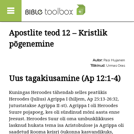
Liigu edasi põhisisu juurde
Apostlite teod 12 – Kristlik
põgenemine
Autor:
Pasi Hujanen
Tõlkinud:
Urmas Oras
Uus tagakiusamine (Ap 12:1-4)
Kuningas Heroodes tähendab selles peatükis
Heroodes (Julius) Agrippa I (hiljem, Ap 25:13-26:32,
jutustatakse Agrippa II-st). Agrippa I oli Heroodes
Suure pojapoeg, kes oli sündinud mõni aasta enne
Jeesust. Heroodes Suur oli oma umbusklikkuses
lasknud hukata tema isa Aristobulose ja Agrippa oli
saadetud Rooma keisri õukonna kasvandikuks,