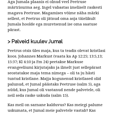
Aga Jumala plaanis ei olnud veel Peetruse
märtrisurma aeg. Ingel vabastas imeliselt raskesti
magava Peetruse. Magamises võime näha märki
sellest, et Peetrus oli jätnud oma asja täielikult
Jumala hoolde ega muretsenud ise oma saatuse
pärast.
Palveid kuulev Jumal
Peetrus otsis üles maja, kus ta teadis olevat kristlasi
koos. Johannes Markust (vaata ka Ap 12:25; 13:5,13;
15:37; Kl 4:10 ja Fm 24) peetakse Markuse
evangeeliumi kirjutajaks ja ilmelt just sellepärast
seostatakse maja tema nimega – oli ta ju hästi
tuntud kristlane. Majja kogunenud kristlased olid
palunud, et Jumal päästaks Peetruse (salm 5), aga
nüüd, kus Jumal oli vastanud nende palvetele, oli
neil seda raske uskuda (salm 15).
Kas meil on sarnane kalduvus? Kas meiegi palume
uskumata, et Jumal meie palvetele vastab? Kas