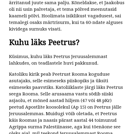
ärritanud juute sama palju. Kõneldakse, et Jaakobus
oli nii usin palvetaja, et tema põlved meenutasid
kaameli põlvi. Hoolimata isiklikust vagadusest, sai
temalegi osaks märtrisurm, kui ta 60-ndate alguses
kividega surnuks visati.
Kuhu läks Peetrus?
Küsimus, kuhu läks Peetrus Jeruusalemmast
lahkudes, on teadlastele huvi pakkunud.
Katoliku kirik peab Peetrust Rooma koguduse
asutajaks, selle esimeseks piiskopiks ja üksiti
esimeseks paavstiks. Katoliiklaste järgi läks Peetrus
seega Rooma. Selle arusaama vastu sõdib siiski
asjaolu, et mõned aastad hiljem (47 või 48 pKr)
peetud Apostlite koosolekul (Ap 15) on Peetrus jälle
Jeruusalemmas. Muidugi võib oletada, et Peetrus
käis Roomas ja naasis pärast aastal 44 toimunud
Agrippa surma Palestiinasse, aga kui tõenäone see
oleks ajal, mil teekond Jeruusalemmast Rooma