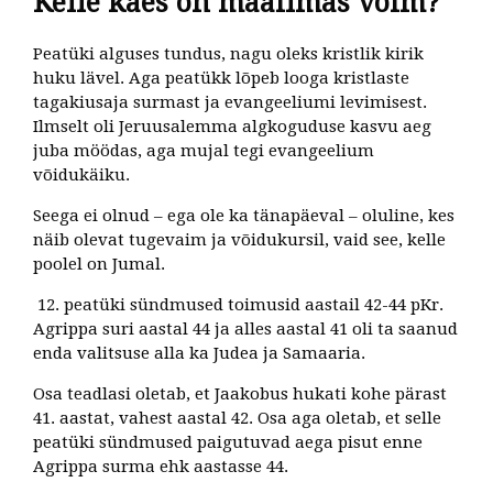
Kelle käes on maailmas võim?
Peatüki alguses tundus, nagu oleks kristlik kirik
huku lävel. Aga peatükk lõpeb looga kristlaste
tagakiusaja surmast ja evangeeliumi levimisest.
Ilmselt oli Jeruusalemma algkoguduse kasvu aeg
juba möödas, aga mujal tegi evangeelium
võidukäiku.
Seega ei olnud – ega ole ka tänapäeval – oluline, kes
näib olevat tugevaim ja võidukursil, vaid see, kelle
poolel on Jumal.
12. peatüki sündmused toimusid aastail 42-44 pKr.
Agrippa suri aastal 44 ja alles aastal 41 oli ta saanud
enda valitsuse alla ka Judea ja Samaaria.
Osa teadlasi oletab, et Jaakobus hukati kohe pärast
41. aastat, vahest aastal 42. Osa aga oletab, et selle
peatüki sündmused paigutuvad aega pisut enne
Agrippa surma ehk aastasse 44.