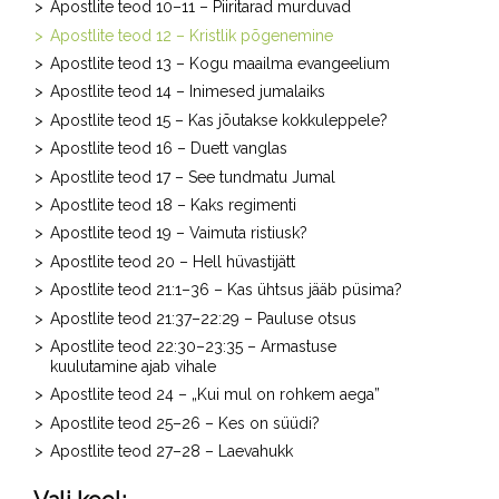
Apostlite teod 10–11 – Piiritarad murduvad
Apostlite teod 12 – Kristlik põgenemine
Apostlite teod 13 – Kogu maailma evangeelium
Apostlite teod 14 – Inimesed jumalaiks
Apostlite teod 15 – Kas jõutakse kokkuleppele?
Apostlite teod 16 – Duett vanglas
Apostlite teod 17 – See tundmatu Jumal
Apostlite teod 18 – Kaks regimenti
Apostlite teod 19 – Vaimuta ristiusk?
Apostlite teod 20 – Hell hüvastijätt
Apostlite teod 21:1–36 – Kas ühtsus jääb püsima?
Apostlite teod 21:37–22:29 – Pauluse otsus
Apostlite teod 22:30–23:35 – Armastuse
kuulutamine ajab vihale
Apostlite teod 24 – „Kui mul on rohkem aega”
Apostlite teod 25–26 – Kes on süüdi?
Apostlite teod 27–28 – Laevahukk