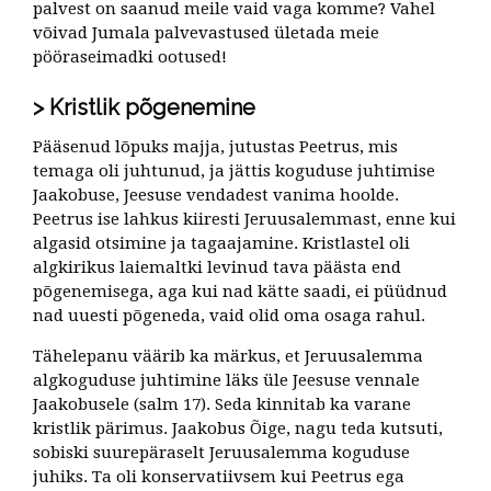
palvest on saanud meile vaid vaga komme? Vahel
võivad Jumala palvevastused ületada meie
pööraseimadki ootused!
Kristlik põgenemine
Pääsenud lõpuks majja, jutustas Peetrus, mis
temaga oli juhtunud, ja jättis koguduse juhtimise
Jaakobuse, Jeesuse vendadest vanima hoolde.
Peetrus ise lahkus kiiresti Jeruusalemmast, enne kui
algasid otsimine ja tagaajamine. Kristlastel oli
algkirikus laiemaltki levinud tava päästa end
põgenemisega, aga kui nad kätte saadi, ei püüdnud
nad uuesti põgeneda, vaid olid oma osaga rahul.
Tähelepanu väärib ka märkus, et Jeruusalemma
algkoguduse juhtimine läks üle Jeesuse vennale
Jaakobusele (salm 17). Seda kinnitab ka varane
kristlik pärimus. Jaakobus Õige, nagu teda kutsuti,
sobiski suurepäraselt Jeruusalemma koguduse
juhiks. Ta oli konservatiivsem kui Peetrus ega