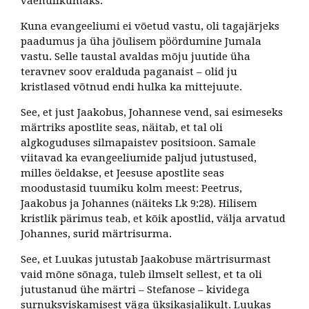
vaenulikumaks.
Kuna evangeeliumi ei võetud vastu, oli tagajärjeks
paadumus ja üha jõulisem pöördumine Jumala
vastu. Selle taustal avaldas mõju juutide üha
teravnev soov eralduda paganaist – olid ju
kristlased võtnud endi hulka ka mittejuute.
See, et just Jaakobus, Johannese vend, sai esimeseks
märtriks apostlite seas, näitab, et tal oli
algkoguduses silmapaistev positsioon. Samale
viitavad ka evangeeliumide paljud jutustused,
milles öeldakse, et Jeesuse apostlite seas
moodustasid tuumiku kolm meest: Peetrus,
Jaakobus ja Johannes (näiteks Lk 9:28). Hilisem
kristlik pärimus teab, et kõik apostlid, välja arvatud
Johannes, surid märtrisurma.
See, et Luukas jutustab Jaakobuse märtrisurmast
vaid mõne sõnaga, tuleb ilmselt sellest, et ta oli
jutustanud ühe märtri – Stefanose – kividega
surnuksviskamisest väga üksikasjalikult. Luukas