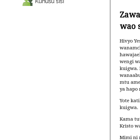
Kuhusu sisi
Zawa
wao 
Hivyo Ye
wanamchu
hawajael
wengi w
kuigwa.
wanaabu
mtu ameb
ya hapo
Yote kat
kuigwa.
Kama tu
Kristo w
Mimi ni 