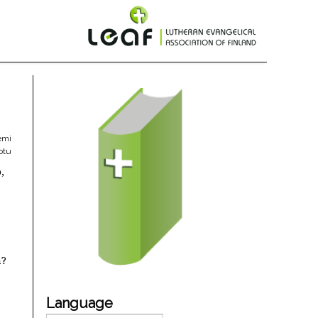
emi
otu
,
a?
Language