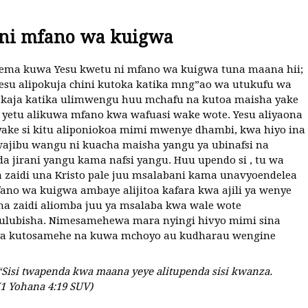
 ni mfano wa kuigwa
ema kuwa Yesu kwetu ni mfano wa kuigwa tuna maana hii;
esu alipokuja chini kutoka katika mng”ao wa utukufu wa
kaja katika ulimwengu huu mchafu na kutoa maisha yake
i yetu alikuwa mfano kwa wafuasi wake wote. Yesu aliyaona
ake si kitu aliponiokoa mimi mwenye dhambi, kwa hiyo ina
jibu wangu ni kuacha maisha yangu ya ubinafsi na
 jirani yangu kama nafsi yangu. Huu upendo si , tu wa
 zaidi una Kristo pale juu msalabani kama unavyoendelea
no wa kuigwa ambaye alijitoa kafara kwa ajili ya wenye
a zaidi aliomba juu ya msalaba kwa wale wote
ulubisha. Nimesamehewa mara nyingi hivyo mimi sina
ya kutosamehe na kuwa mchoyo au kudharau wengine
“Sisi twapenda kwa maana yeye alitupenda sisi kwanza.
(1 Yohana 4:19 SUV)