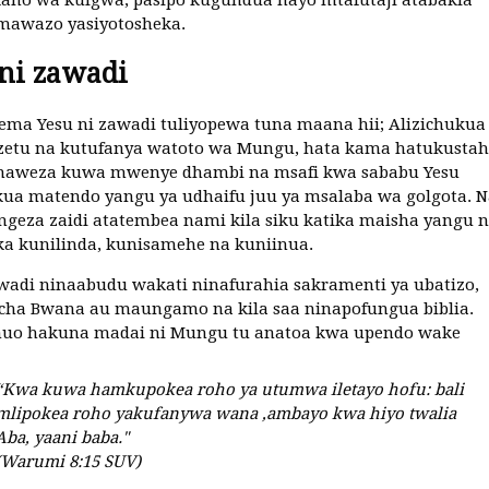
mawazo yasiyotosheka.
ni zawadi
ma Yesu ni zawadi tuliyopewa tuna maana hii; Alizichukua
etu na kutufanya watoto wa Mungu, hata kama hatukustahi
inaweza kuwa mwenye dhambi na msafi kwa sababu Yesu
a matendo yangu ya udhaifu juu ya msalaba wa golgota. N
geza zaidi atatembea nami kila siku katika maisha yangu 
a kunilinda, kunisamehe na kuniinua.
awadi ninaabudu wakati ninafurahia sakramenti ya ubatizo,
cha Bwana au maungamo na kila saa ninapofungua biblia.
huo hakuna madai ni Mungu tu anatoa kwa upendo wake
“Kwa kuwa hamkupokea roho ya utumwa iletayo hofu: bali
mlipokea roho yakufanywa wana ,ambayo kwa hiyo twalia
Aba, yaani baba."
(Warumi 8:15 SUV)