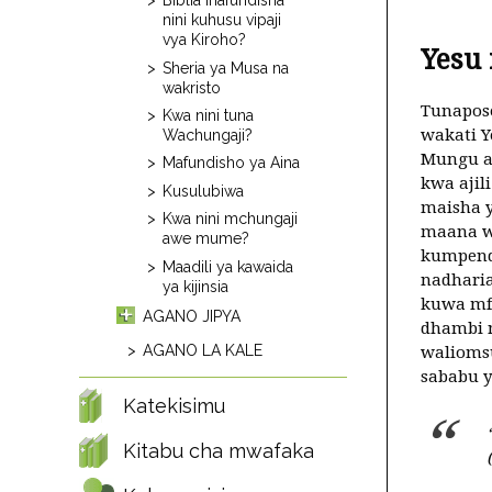
Biblia inafundisha
nini kuhusu vipaji
vya Kiroho?
Yesu
Sheria ya Musa na
wakristo
Tunapos
Kwa nini tuna
wakati Y
Wachungaji?
Mungu a
Mafundisho ya Aina
kwa ajil
Kusulubiwa
maisha y
Kwa nini mchungaji
maana wa
awe mume?
kumpenda
Maadili ya kawaida
nadharia
ya kijinsia
kuwa mfa
AGANO JIPYA
dhambi n
AGANO LA KALE
walioms
sababu 
Katekisimu
Kitabu cha mwafaka