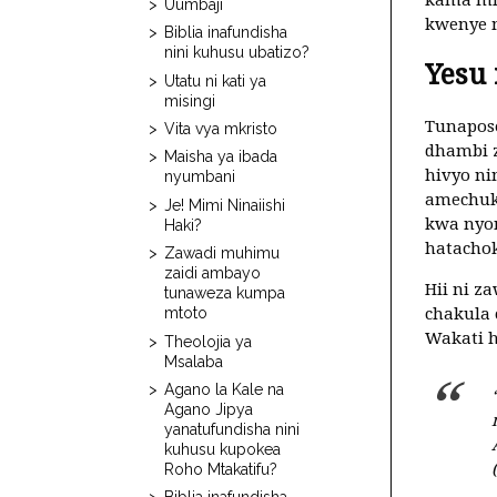
Uumbaji
kwenye 
Biblia inafundisha
nini kuhusu ubatizo?
Yesu 
Utatu ni kati ya
misingi
Tunapose
Vita vya mkristo
dhambi z
Maisha ya ibada
hivyo n
nyumbani
amechuku
Je! Mimi Ninaiishi
kwa nyon
Haki?
hatachok
Zawadi muhimu
zaidi ambayo
Hii ni z
tunaweza kumpa
chakula 
mtoto
Wakati 
Theolojia ya
Msalaba
Agano la Kale na
Agano Jipya
yanatufundisha nini
kuhusu kupokea
Roho Mtakatifu?