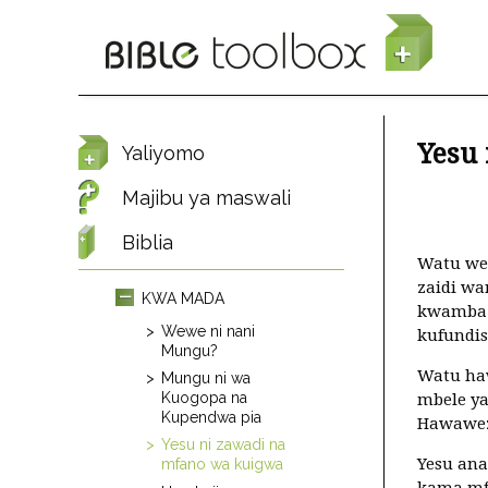
Skip to main content
Yesu
Yaliyomo
Majibu ya maswali
Biblia
Watu wen
zaidi w
KWA MADA
kwamba 
Wewe ni nani
kufundis
Mungu?
Watu ha
Mungu ni wa
Kuogopa na
mbele y
Kupendwa pia
Hawawezi
Yesu ni zawadi na
Yesu ana
mfano wa kuigwa
kama mf