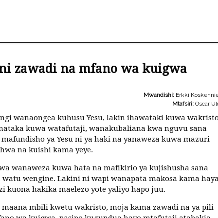
 ni zawadi na mfano wa kuigwa
Mwandishi:
Erkki Koskenni
Mtafsiri:
Oscar Ul
gi wanaongea kuhusu Yesu, lakin ihawataki kuwa wakristo
anataka kuwa watafutaji, wanakubaliana kwa nguvu sana
mafundisho ya Yesu ni ya haki na yanaweza kuwa mazuri
hwa na kuishi kama yeye.
wa wanaweza kuwa hata na mafikirio ya kujishusha sana
a watu wengine. Lakini ni wapi wanapata makosa kama hay
 kuona hakika maelezo yote yaliyo hapo juu.
 maana mbili kwetu wakristo, moja kama zawadi na ya pili
ano wa kuigwa, pasipo kugundua hayo mtafutaji atabakia