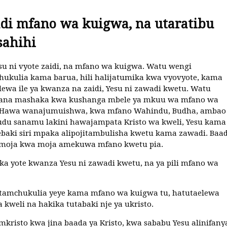
di mfano wa kuigwa, na utaratibu
sahihi
su ni vyote zaidi, na mfano wa kuigwa. Watu wengi
kulia kama barua, hili halijatumika kwa vyovyote, kama
ewa ile ya kwanza na zaidi, Yesu ni zawadi kwetu. Watu
ana mashaka kwa kushanga mbele ya mkuu wa mfano wa
 Hawa wanajumuishwa, kwa mfano Wahindu, Budha, ambao
du sanamu lakini hawajampata Kristo wa kweli, Yesu kama
aki siri mpaka alipojitambulisha kwetu kama zawadi. Baa
 moja kwa moja amekuwa mfano kwetu pia.
ika yote kwanza Yesu ni zawadi kwetu, na ya pili mfano wa
tamchukulia yeye kama mfano wa kuigwa tu, hatutaelewa
a kweli na hakika tutabaki nje ya ukristo.
mkristo kwa jina baada ya Kristo, kwa sababu Yesu alinifany