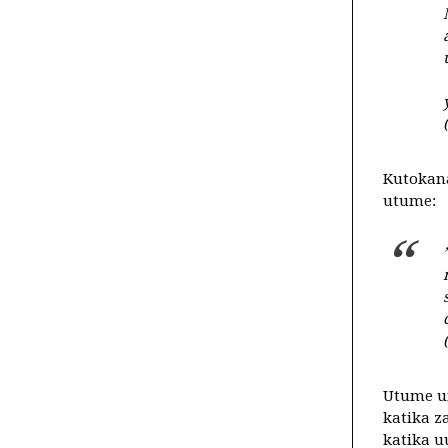
Kutokan
utume:
Utume u
katika 
katika u