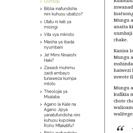
Kuamini 
Uumbaji
mwanada
Biblia inafundisha
Inatuong
nini kuhusu ubatizo?
Mungu 
Utatu ni kati ya
anaita 
misingi
uumbaji 
Vita vya mkristo
chake.
Maisha ya ibada
nyumbani
Kanisa l
Je! Mimi Ninaiishi
Mungu a
Haki?
mshinda
Zawadi muhimu
haiwezi 
zaidi ambayo
mwote i
tunaweza kumpa
mtoto
Mungu a
Theolojia ya
kufikia 
Msalaba
chote ch
Agano la Kale na
walioami
Agano Jipya
waliteg
yanatufundisha nini
kuhusu kupokea
Roho Mtakatifu?