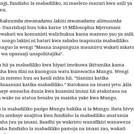
ngi, fundisho la mabadiliko, ni maelezo mazuri kwa asili ya
mu.
hakuumba mwanadamu lakini mwanadamu alimuumba
- Uanzishaji huu toka karne 19 Mfilosophia Mjerumani
 wakati wa komunisti walichukua kama maneno yao ya asili
tu uongo lakini ni hatari kwa sababu inapuuzia mabadiliko.
 chaguo la wengi ”Maana inapunguza maumivu wakati mkat
wa upasuaji unapohitajika".
 hii ya mabadiliko kwa hiyari imekuwa ikitumika kama
isha kwa dini na kuongoza watu kumwacha Mungu. Wengi
a msemo huu au kauli mbiu hii. ”Siamini katika
naamini katika mabadiliko.“ Kutokana na imani yetu ,kila
aye ameacha dunia kwa kuamini imani hii atakutana na
wake na atatoa hesabu ya maisha yake kwa Mungu.
 la mabadiliko pasipo Mungu hakika si la Mungu. Hata hivy
mtu ambaye anajitoa kwa fundisho la mabadiliko anatumia
aha juu ya imani. Baadhi ya wakristo wanafikiri wanaweza
ha fundisho la mabadiliko pamoja na imani zao, wakati