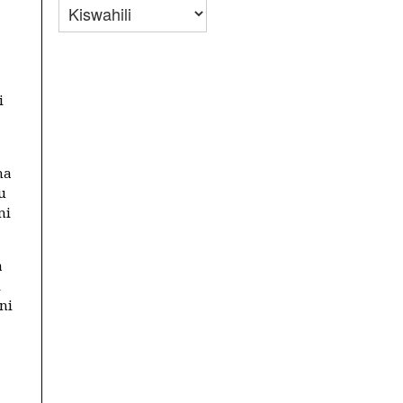
i
na
u
ni
a
i
ni