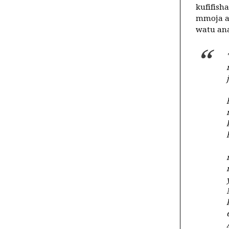
kufifish
mmoja a
watu an