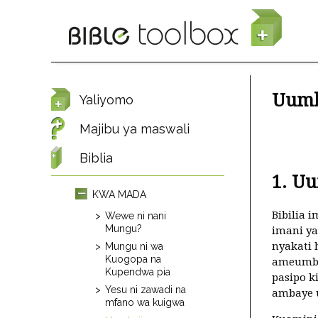
Skip to main content
Uumb
Yaliyomo
Majibu ya maswali
Biblia
1. Uu
KWA MADA
Bibilia 
Wewe ni nani
Mungu?
imani ya
nyakati
Mungu ni wa
Kuogopa na
ameumba
Kupendwa pia
pasipo k
Yesu ni zawadi na
ambaye 
mfano wa kuigwa