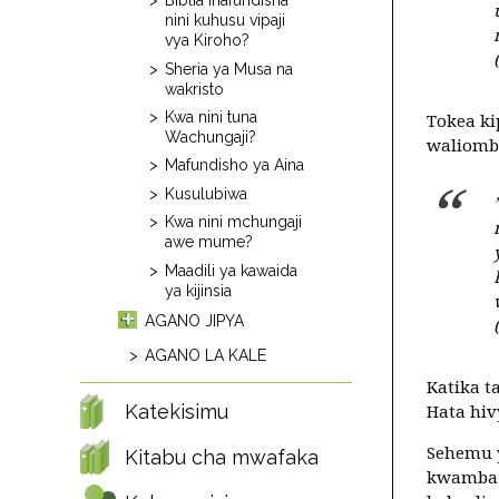
Biblia inafundisha
nini kuhusu vipaji
vya Kiroho?
Sheria ya Musa na
wakristo
Kwa nini tuna
Tokea ki
Wachungaji?
waliomb
Mafundisho ya Aina
Kusulubiwa
Kwa nini mchungaji
awe mume?
Maadili ya kawaida
ya kijinsia
AGANO JIPYA
AGANO LA KALE
Katika 
Katekisimu
Hata hiv
Sehemu y
Kitabu cha mwafaka
kwamba 