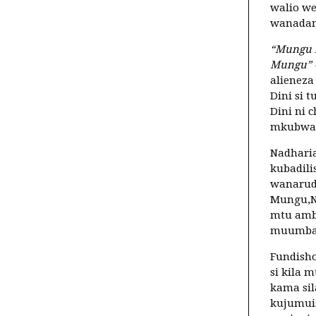
walio we
wanada
“Mungu 
Mungu”
alieneza
Dini si 
Dini ni
mkubwa 
Nadharia
kubadil
wanarudi
Mungu,Ni
mtu amb
muumba 
Fundisho
si kila 
kama sil
kujumuis