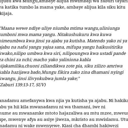
sujudu kwa Mungu,ambaye alijua mwimbaji wa zaburi tayari
a katika tumbo la mama yake, ambaye alijua kila siku kitu
kijaja.
”Maana wewe ndiye uliye niumba mtima wangu,uliniunga
tumboni mwa mama yangu. Nitakushukuru kwa kuwa
nimeumbwa kwa jinsi ya ajabu ya kutisha. Matendo yako ni ya
ajabu na nafsi yangu yajua sana, mifupa yangu haikusitirika
kwako,nilipo umbwa kwa siri, nilipoungwa kwa ustadi pande
za chini za nchi; macho yako yaliniona kabla
sijakamilika,chuoni ziliandikwa zote pia, siku zilizo amriwa
kabla hazijawa bado,Mungu fikira zako zina dhamani nyingi
kwangu, jinsi ilivyokubwa jumla yake;"
(Zaburi 139:13-17, SUV)
nadamu amefanywa kwa njia ya kutisha ya ajabu. Ni hakik
bu ya hii kila mwanadamu ni wa thamani, iwe ni
me au mwanamke mtoto hajazaliwa au mtu mzee, mweus
e, mwenye afya au asiye jiweza, mkristo au mwislamu. Ut
adamu ni wake mwenyewe. Kiasi cha dhambi hakiwezi