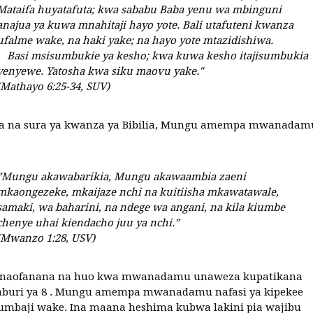
Mataifa huyatafuta; kwa sababu Baba yenu wa mbinguni
anajua ya kuwa mnahitaji hayo yote. Bali utafuteni kwanza
ufalme wake, na haki yake; na hayo yote mtazidishiwa.
Basi msisumbukie ya kesho; kwa kuwa kesho itajisumbukia
yenyewe. Yatosha kwa siku maovu yake."
(Mathayo 6:25-34, SUV)
a na sura ya kwanza ya Bibilia, Mungu amempa mwanadam
”Mungu akawabarikia, Mungu akawaambia zaeni
mkaongezeke, mkaijaze nchi na kuitiisha mkawatawale,
samaki, wa baharini, na ndege wa angani, na kila kiumbe
chenye uhai kiendacho juu ya nchi.”
(Mwanzo 1:28, USV)
naofanana na huo kwa mwanadamu unaweza kupatikana
zaburi ya 8 . Mungu amempa mwanadamu nafasi ya kipekee
umbaji wake. Ina maana heshima kubwa lakini pia wajibu