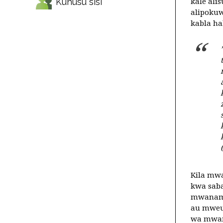
Kuhusu sisi
kale ali
alipokuw
kabla ha
Kila mwa
kwa saba
mwanamu
au mweup
wa mwan