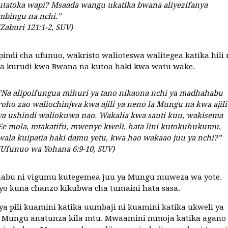
utatoka wapi? Msaada wangu ukatika bwana aliyezifanya
mbingu na nchi.”
(Zaburi 121:1-2, SUV)
pindi cha ufunuo, wakristo walioteswa walitegea katika hili 
a kurudi kwa Bwana na kutoa haki kwa watu wake.
”Na alipoifungua mihuri ya tano nikaona nchi ya madhahabu
roho zao waliochinjwa kwa ajili ya neno la Mungu na kwa ajili
ya ushindi waliokuwa nao. Wakalia kwa sauti kuu, wakisema
Ee mola, mtakatifu, mwenye kweli, hata lini kutokuhukumu,
wala kuipatia haki damu yetu, kwa hao wakaao juu ya nchi?”
(Ufunuo wa Yohana 6:9-10, SUV)
taabu ni vigumu kutegemea juu ya Mungu muweza wa yote.
yo kuna chanzo kikubwa cha tumaini hata sasa.
a pili kuamini katika uumbaji ni kuamini katika ukweli ya
Mungu anatunza kila mtu. Mwaamini mmoja katika agano 