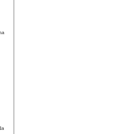
na
la