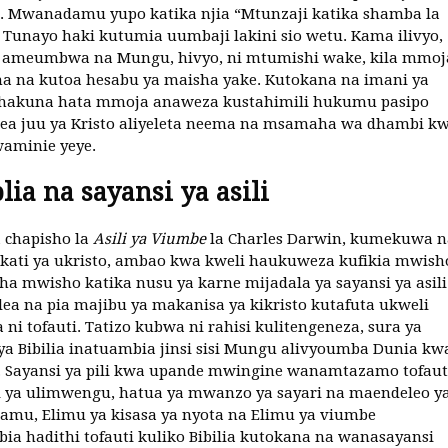
 Mwanadamu yupo katika njia “Mtunzaji katika shamba la
Tunayo haki kutumia uumbaji lakini sio wetu. Kama ilivyo,
u ameumbwa na Mungu, hivyo, ni mtumishi wake, kila mmoj
a na kutoa hesabu ya maisha yake. Kutokana na imani ya
o hakuna hata mmoja anaweza kustahimili hukumu pasipo
ea juu ya Kristo aliyeleta neema na msamaha wa dhambi k
aminie yeye.
blia na sayansi ya asili
 chapisho la
Asili ya Viumbe
la Charles Darwin, kumekuwa n
kati ya ukristo, ambao kwa kweli haukuweza kufikia mwish
cha mwisho katika nusu ya karne mijadala ya sayansi ya asili
ea na pia majibu ya makanisa ya kikristo kutafuta ukweli
ni tofauti. Tatizo kubwa ni rahisi kulitengeneza, sura ya
a Bibilia inatuambia jinsi sisi Mungu alivyoumba Dunia kw
a. Sayansi ya pili kwa upande mwingine wanamtazamo tofaut
i ya ulimwengu, hatua ya mwanzo ya sayari na maendeleo y
mu, Elimu ya kisasa ya nyota na Elimu ya viumbe
ia hadithi tofauti kuliko Bibilia kutokana na wanasayansi