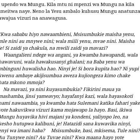
a upendo wa Mungu. Kila mtu ni mpenzi wa Mungu na kila
meitwa naye. Neno la Yesu ambalo kuhusu Mungu anatunz
awajua vizuri na anawagusa.
"Kwa sababu hiyo nawaambieni, Msisumbukie maisha yenu,
mle nini au mnywe nini; wala miili yenu, mvae nini. Maisha
je! Si zaidi ya chakula, na mwili zaidi ya mavazi?
Waangalieni ndege wa angani, ya kwamba hawapandi, wala
hawavuni, wala hawakusanyi ghalani; na Baba yenu wa
mbinguni huwalisha hao. Ninyi je! Si bora kupita hao? Ni yupi
kwenu ambaye akijisumbua aweza kujiongeza kimo chake
hata mkono mmoja?
Na mavazi, ya nini kuyasumbukia? Fikirini maua ya
mashamba, jinsi yameavyo; hayafanyi kazi, wala hayasokoti
nami nawaambia, ya kwamba hata Sulemani katika fahari yake
yote hakuvikwa vizuri kama mojawapo la hayo. Basi, ikiwa
Mungu huyavika hivi majani ya kondeni, yaliyopo leo, na
kesho hutupwa kalibuni, je! Hatazidi sana kuwavika ninyi,
enyi wa imani haba? Msisumbuke, basi, mkisema, Tule nini?
Au Tunywe nini? Au Tuvae nini? Kwa maana hayo yote