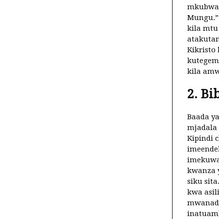
mkubwa.
Mungu.” 
kila mt
atakutan
Kikrist
kutegem
kila amw
2. Bi
Baada ya
mjadala 
Kipindi 
imeendel
imekuwa 
kwanza y
siku sit
kwa asil
mwanada
inatuamb