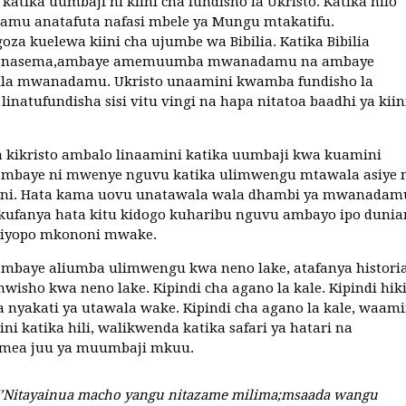
katika uumbaji ni kiini cha fundisho la Ukristo. Katika hilo
mu anatafuta nafasi mbele ya Mungu mtakatifu.
oza kuelewa kiini cha ujumbe wa Bibilia. Katika Bibilia
anasema,ambaye amemuumba mwanadamu na ambaye
kila mwanadamu. Ukristo unaamini kwamba fundisho la
linatufundisha sisi vitu vingi na hapa nitatoa baadhi ya kiin
a kikristo ambalo linaamini katika uumbaji kwa kuamini
mbaye ni mwenye nguvu katika ulimwengu mtawala asiye 
ni. Hata kama uovu unatawala wala dhambi ya mwanadam
kufanya hata kitu kidogo kuharibu nguvu ambayo ipo dunia
liyopo mkononi mwake.
mbaye aliumba ulimwengu kwa neno lake, atafanya histori
mwisho kwa neno lake. Kipindi cha agano la kale. Kipindi hik
a nyakati ya utawala wake. Kipindi cha agano la kale, waami
ni katika hili, walikwenda katika safari ya hatari na
emea juu ya muumbaji mkuu.
‘’Nitayainua macho yangu nitazame milima;msaada wangu