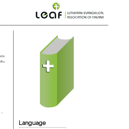
emi
otu
 -
Language