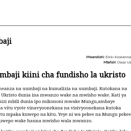
aji
Mwandishi:
Erkki Koskenni
Mtafsiri:
Oscar Ul
mbaji kiini cha fundisho la ukristo
imeanza na uumbaji na kumalizia na uumbaji. Kutokana na
 Ukristo dunia ina mwanzo wake na mwisho wake. Kati ya
 hizi mbili dunia ipo mikononi mwake Mungu,ambaye
 vitu vyote vinavyoonekana na visivyoonekana kutoka
itu mpaka kuwepo na kitu. Yeye ni wa pekee na Mungu pekee
uwepo wake hauna mwisho wala mwanzo.