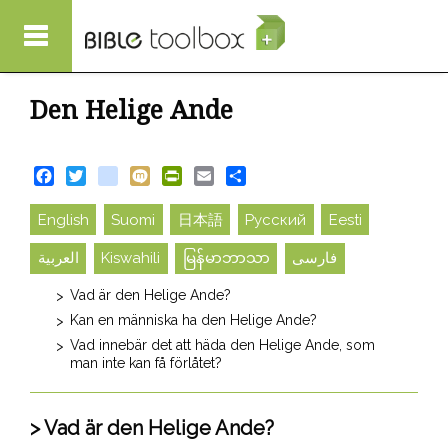
Hoppa till huvudinnehåll
Den Helige Ande
Facebook
Twitter
blogger_post
Mixi
PrintFriendly
Email
Share
English
Suomi
日本語
Русский
Eesti
العربية
Kiswahili
မြန်မာဘာသာ
فارسی
Vad är den Helige Ande?
Kan en människa ha den Helige Ande?
Vad innebär det att häda den Helige Ande, som
man inte kan få förlåtet?
Vad är den Helige Ande?