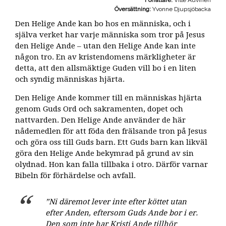
Författare:
Ville Auvinen
Översättning:
Yvonne Djupsjöbacka
Den Helige Ande kan bo hos en människa, och i
själva verket har varje människa som tror på Jesus
den Helige Ande – utan den Helige Ande kan inte
någon tro. En av kristendomens märkligheter är
detta, att den allsmäktige Guden vill bo i en liten
och syndig människas hjärta.
Den Helige Ande kommer till en människas hjärta
genom Guds Ord och sakramenten, dopet och
nattvarden. Den Helige Ande använder de här
nådemedlen för att föda den frälsande tron på Jesus
och göra oss till Guds barn. Ett Guds barn kan likväl
göra den Helige Ande bekymrad på grund av sin
olydnad. Hon kan falla tillbaka i otro. Därför varnar
Bibeln för förhärdelse och avfall.
”Ni däremot lever inte efter köttet utan
efter Anden, eftersom Guds Ande bor i er.
Den som inte har Kristi Ande tillhör