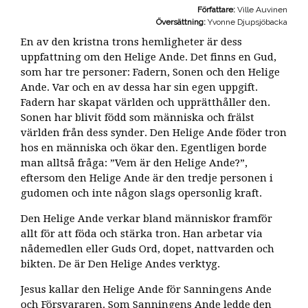
Författare:
Ville Auvinen
Översättning:
Yvonne Djupsjöbacka
En av den kristna trons hemligheter är dess
uppfattning om den Helige Ande. Det finns en Gud,
som har tre personer: Fadern, Sonen och den Helige
Ande. Var och en av dessa har sin egen uppgift.
Fadern har skapat världen och upprätthåller den.
Sonen har blivit född som människa och frälst
världen från dess synder. Den Helige Ande föder tron
hos en människa och ökar den. Egentligen borde
man alltså fråga: ”Vem är den Helige Ande?”,
eftersom den Helige Ande är den tredje personen i
gudomen och inte någon slags opersonlig kraft.
Den Helige Ande verkar bland människor framför
allt för att föda och stärka tron. Han arbetar via
nådemedlen eller Guds Ord, dopet, nattvarden och
bikten. De är Den Helige Andes verktyg.
Jesus kallar den Helige Ande för Sanningens Ande
och Försvararen. Som Sanningens Ande ledde den