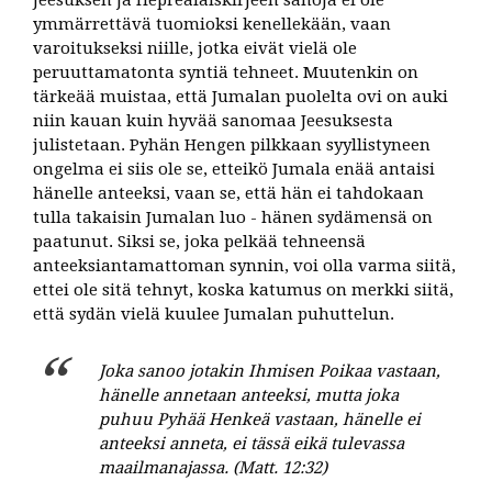
Jeesuksen ja Heprealaiskirjeen sanoja ei ole
ymmärrettävä tuomioksi kenellekään, vaan
varoitukseksi niille, jotka eivät vielä ole
peruuttamatonta syntiä tehneet. Muutenkin on
tärkeää muistaa, että Jumalan puolelta ovi on auki
niin kauan kuin hyvää sanomaa Jeesuksesta
julistetaan. Pyhän Hengen pilkkaan syyllistyneen
ongelma ei siis ole se, etteikö Jumala enää antaisi
hänelle anteeksi, vaan se, että hän ei tahdokaan
tulla takaisin Jumalan luo - hänen sydämensä on
paatunut. Siksi se, joka pelkää tehneensä
anteeksiantamattoman synnin, voi olla varma siitä,
ettei ole sitä tehnyt, koska katumus on merkki siitä,
että sydän vielä kuulee Jumalan puhuttelun.
Joka sanoo jotakin Ihmisen Poikaa vastaan,
hänelle annetaan anteeksi, mutta joka
puhuu Pyhää Henkeä vastaan, hänelle ei
anteeksi anneta, ei tässä eikä tulevassa
maailmanajassa. (Matt. 12:32)