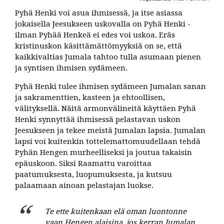
Pyhä Henki voi asua ihmisessä, ja itse asiassa
jokaisella Jeesukseen uskovalla on Pyhä Henki -
ilman Pyhää Henkeä ei edes voi uskoa. Eräs
kristinuskon käsittämättömyyksiä on se, että
kaikkivaltias Jumala tahtoo tulla asumaan pienen
ja syntisen ihmisen sydämeen.
Pyhä Henki tulee ihmisen sydämeen Jumalan sanan
ja sakramenttien, kasteen ja ehtoollisen,
välityksellä. Näitä armonvälineitä käyttäen Pyhä
Henki synnyttää ihmisessä pelastavan uskon
Jeesukseen ja tekee meistä Jumalan lapsia. Jumalan
lapsi voi kuitenkin tottelemattomuudellaan tehdä
Pyhän Hengen murheelliseksi ja joutua takaisin
epäuskoon. Siksi Raamattu varoittaa
paatumuksesta, luopumuksesta, ja kutsuu
palaamaan ainoan pelastajan luokse.
Te ette kuitenkaan elä oman luontonne
vaan Hengen alaisina, jos kerran Jumalan