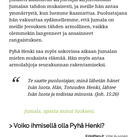
Jumalan tahdon mukaisesti, ja meille hän antaa
ymmärrystä, kun luemme Raamattua. Puolustajana
hän vakuuttaa sydämellemme, että Jumala on
meille Jeesuksen tähden armollinen, vaikka
olemmekin langenneet ja ansainneet
rangaistuksen.
Pyhä Henki saa myös uskovissa aikaan Jumalan
mielen mukaista elämää. Hän myös antaa
armolahjoja seurakunnan rakentamiseksi.
Te saatte puolustajan; minä lähetän hänet
Isän luota. Hän, Totuuden Henki, lähtee
Isän luota ja todistaa minusta. (Joh. 15:26)
Jumala, opasta minut luoksesi.
Voiko ihmisellä olla Pyhä Henki?
Kirjoittanut:
Ville Auvinen