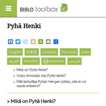
Hyppää pääsisältöön
Pyhä Henki
Facebook
Twitter
blogger_post
Mixi
PrintFriendly
Email
Share
English
日本語
Svenska
Русский
Eesti
العربية
Kiswahili
မြန်မာဘာသာ
فارسی
Mikä on Pyhä Henki?
Voiko ihmisellä olla Pyhä Henki?
Mitä tarkoittaa Pyhän Hengen pilkka, jota ei voi
saada anteeksi?
Mikä on Pyhä Henki?