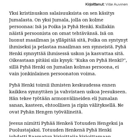
Kirjoittanut:
Ville Auvinen
Yksi kristinuskon salaisuuksista on sen käsitys
Jumalasta. On yksi Jumala, jolla on kolme
persoonaa: Isä ja Poika ja Pyhä Henki. Kullakin
näistä persoonista on omat tehtävänsä. Isä on
luonut maailman ja ylläpitää sitä, Poika on syntynyt
ihmiseksi ja pelastaa maailman sen synneistä. Pyhä
Henki synnyttää ihmisessä uskon ja kasvattaa sitä.
Oikeastaan pitäisi siis kysyä: "Kuka on Pyhä Henki?",
sillä Pyhä Henki on Jumalan kolmas persoona, ei
vain jonkinlainen persoonaton voima.
Pyhä Henki toimii ihmisten keskuudessa ennen
kaikkea synnyttäen ja vahvistaen uskoa Jeesukseen.
Hän tekee työtään armonvälineiden eli Jumalan
sanan, kasteen, ehtoollisen ja ripin välityksellä. Ne
ovat Pyhän Hengen työvälineitä.
Jeesus nimitti Pyhää Henkeä Totuuden Hengeksi ja
Puolustajaksi. Totuuden Henkenä Pyhä Henki
johdatti Raamatun kirjoittajia kirjoittamaan