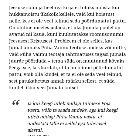
Jeesuse sõnu ja heebrea kirja ei tohiks mõista kui
hukkamõistu ükskõik kellele, vaid kui hoiatust
neile, kes ei ole veel teinud seda pöördumatut pattu.
On oluline meeles pidada, et uks Jumala poolel on
avatud nii kaua, kuni kuulutatakse rõõmusõnumit
Jeesusest Kristusest. Probleem ei ole selles, kas
Jumal annaks Püha Vaimu teotuse andeks või mitte,
vaid Püha Vaimu teotaja tahtmatuses tagasi Jumala
juurde pöörduda – tema süda on muutunud kõvaks.
Seega see, kes kardab, et ta on teinud pöördumatut
pattu, võib olla kindel, et ta ei ole seda veel teinud,
sest patukahetsus annab märku sellest, et süda
kuuleb ikka veel Jumala kutset.
Ja kui keegi ütleb midagi Inimese Poja
vastu, võib ta saada andeks, aga kui keegi
ütleb midagi Püha Vaimu vastu, ei
andestata talle ei sellel ega tulevasel
ajastul.