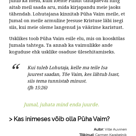
juhib ka meid, kuid loeme Piiblit tänapäeval ning
aitab meil saada aru, mida kirjapandu meie jaoks
tähendab. Lohutajana kinnitab Püha Vaim meile, et
Jumal on meile armuline Jeesuse Kristuse läbi isegi
siis, kui meie oleme langenud ja väärime karistust.
Usklikes toob Püha Vaim esile elu, mis on kooskõlas
Jumala tahtega. Ta annab ka vaimulikke ande
koguduse ehk usklike osaduse ülesehitamiseks.
Kui tuleb Lohutaja, kelle ma teile Isa
juurest saadan, Tõe Vaim, kes lähtub Isast,
siis tema tunnistab minust.
(Jh 15:26)
Jumal, juhata mind enda juurde.
Kas inimeses võib olla Püha Vaim?
Autor:
Ville Auvinen
Tõlkinud:
Carmen Karabelnik