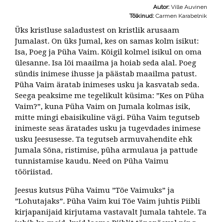
Autor:
Ville Auvinen
Tõlkinud:
Carmen Karabelnik
Üks kristluse saladustest on kristlik arusaam
Jumalast. On üks Jumal, kes on samas kolm isikut:
Isa, Poeg ja Püha Vaim. Kõigil kolmel isikul on oma
ülesanne. Isa lõi maailma ja hoiab seda alal. Poeg
sündis inimese ihusse ja päästab maailma patust.
Püha Vaim äratab inimeses usku ja kasvatab seda.
Seega peaksime me tegelikult küsima: ”Kes on Püha
Vaim?”, kuna Püha Vaim on Jumala kolmas isik,
mitte mingi ebaisikuline vägi. Püha Vaim tegutseb
inimeste seas äratades usku ja tugevdades inimese
usku Jeesusesse. Ta tegutseb armuvahendite ehk
Jumala Sõna, ristimise, püha armulaua ja pattude
tunnistamise kaudu. Need on Püha Vaimu
tööriistad.
Jeesus kutsus Püha Vaimu ”Tõe Vaimuks” ja
”Lohutajaks”. Püha Vaim kui Tõe Vaim juhtis Piibli
kirjapanijaid kirjutama vastavalt Jumala tahtele. Ta