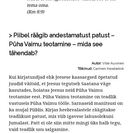
tema oma.
(Rm 8:9)
Piibel räägib andestamatust patust –
Püha Vaimu teotamine – mida see
tähendab?
Autor:
Ville Auvinen
Tõlkinud:
Carmen Karabelnik
Kui kirjatundjad ehk Jeesese kaasaegsed õpetatud
juudid väitsid, et Jeesus tegutseb Saatana väge
kasutades, hoiatas Jeesus neid Püha Vaimu
teotamise eest. Püha Vaimu teotamine on teadlik
vastuseis Püha Vaimu tööle. Sarnaseid manitsusi on
ka mujal Piiblis. Kirjas heebrealastele räägitakse
teadlikust patust, mis viib igavese lahusolekuni
Jumalast. Patt ei ole siin mitte mingi üks halb tegu,
vaid teadlik usu salgamine.