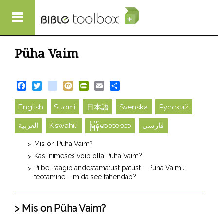
Liigu edasi põhisisu juurde
Püha Vaim
Facebook
Twitter
blogger_post
Mixi
PrintFriendly
Email
Share
English
Suomi
日本語
Svenska
Русский
العربية
Kiswahili
မြန်မာဘာသာ
فارسی
Mis on Püha Vaim?
Kas inimeses võib olla Püha Vaim?
Piibel räägib andestamatust patust – Püha Vaimu
teotamine – mida see tähendab?
Mis on Püha Vaim?