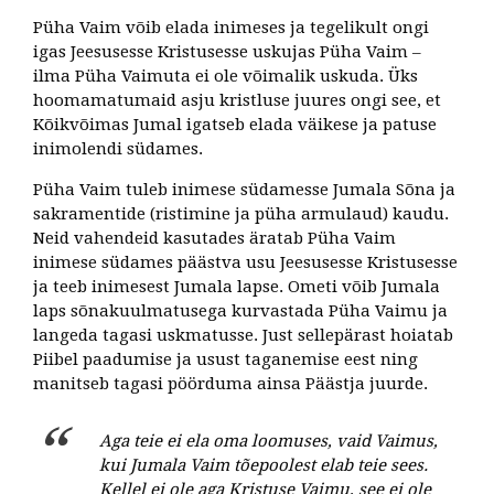
Püha Vaim võib elada inimeses ja tegelikult ongi
igas Jeesusesse Kristusesse uskujas Püha Vaim –
ilma Püha Vaimuta ei ole võimalik uskuda. Üks
hoomamatumaid asju kristluse juures ongi see, et
Kõikvõimas Jumal igatseb elada väikese ja patuse
inimolendi südames.
Püha Vaim tuleb inimese südamesse Jumala Sõna ja
sakramentide (ristimine ja püha armulaud) kaudu.
Neid vahendeid kasutades äratab Püha Vaim
inimese südames päästva usu Jeesusesse Kristusesse
ja teeb inimesest Jumala lapse. Ometi võib Jumala
laps sõnakuulmatusega kurvastada Püha Vaimu ja
langeda tagasi uskmatusse. Just sellepärast hoiatab
Piibel paadumise ja usust taganemise eest ning
manitseb tagasi pöörduma ainsa Päästja juurde.
Aga teie ei ela oma loomuses, vaid Vaimus,
kui Jumala Vaim tõepoolest elab teie sees.
Kellel ei ole aga Kristuse Vaimu, see ei ole