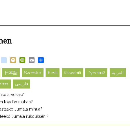
nen
book
witter
blogger_post
Mixi
PrintFriendly
Email
Share
日本語
Svenska
Eesti
Kiswahili
Русский
العربية
ဘာသာ
فارسی
nko arvokas?
en löydän rauhan?
astaako Jumala minua?
leeko Jumala rukoukseni?