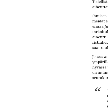
Todellis
aiheutta
Ihmisen 
meidät e
erossa J
tarkoitu
aiheutti 
ristinku
saat rau
Jeesus a
ympärill
hyvässä 
on antan
seurakun