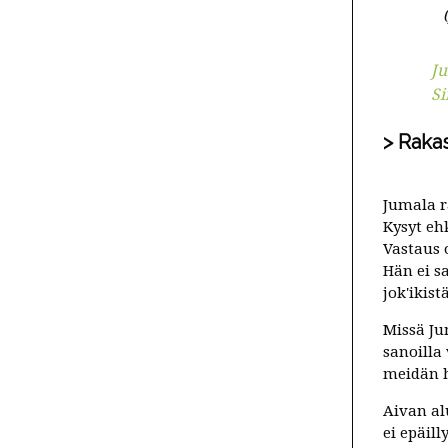
Ju
Si
Raka
Jumala r
Kysyt ehk
Vastaus 
Hän ei s
jok'ikist
Missä Ju
sanoilla
meidän 
Aivan al
ei epäil