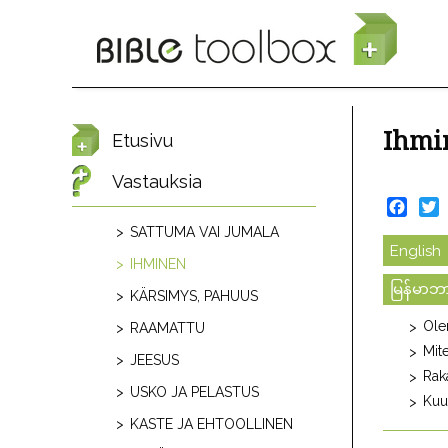
Hyppää pääsisältöön
Ihmi
Etusivu
Vastauksia
Face
T
SATTUMA VAI JUMALA
English
IHMINEN
မြန်မာ
KÄRSIMYS, PAHUUS
Ole
RAAMATTU
Mit
JEESUS
Rak
USKO JA PELASTUS
Kuu
KASTE JA EHTOOLLINEN