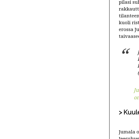
pilasi s
rakkautt
tilantee
kuoli ris
erossa Ju
taivaase
Ju
om
Kuul
Jumala o
Jeesukse