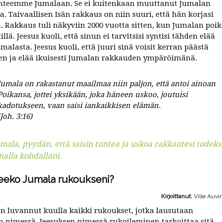
uhteemme Jumalaan. Se ei kuitenkaan muuttanut Jumalan
a. Taivaallisen Isän rakkaus on niin suuri, että hän korjasi
n. Rakkaus tuli näkyviin 2000 vuotta sitten, kun Jumalan poi
tillä. Jeesus kuoli, että sinun ei tarvitsisi syntisi tähden elää
malasta. Jeesus kuoli, että juuri sinä voisit kerran päästä
en ja elää ikuisesti Jumalan rakkauden ympäröimänä.
Jumala on rakastanut maailmaa niin paljon, että antoi ainoan
Poikansa, jottei yksikään, joka häneen uskoo, joutuisi
kadotukseen, vaan saisi iankaikkisen elämän.
(Joh. 3:16)
mala, pyydän, että saisin tuntea ja uskoa rakkautesi todeks
alla kohdallani.
eeko Jumala rukoukseni?
Kirjoittanut:
Ville Auvi
n luvannut kuulla kaikki rukoukset, jotka lausutaan
n nimessä. Jeesuksen nimessä rukoileminen tarkoittaa sitä,