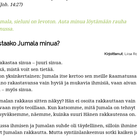
(Joh. 14:27)
mala, sieluni on levoton. Auta minua löytämään rauha
nussa.
staako Jumala minua?
Kirjoittanut:
Liisa R
akastaa sinua – juuri sinua.
ä, mistä voit sen tietää.
on yksinkertainen: Jumala itse kertoo sen meille Raamatussa
ano rakastavansa vain hyviä ja mukavia ihmisiä, vaan aivan
ä – myös sinua.
malan rakkaus sitten näkyy? Hän ei osoita rakkauttaan vain
 vaan myös teoillaan. Kun katsomme, mitä Jumala on tehnyt
hyväksemme, näemme, kuinka suuri Hänen rakkautensa on.
ussa ihmisen ja Jumalan suhde oli täydellinen, silloin ihmin
lyt Jumalan rakkautta. Mutta syntiinlankeemus sotki kaiken j