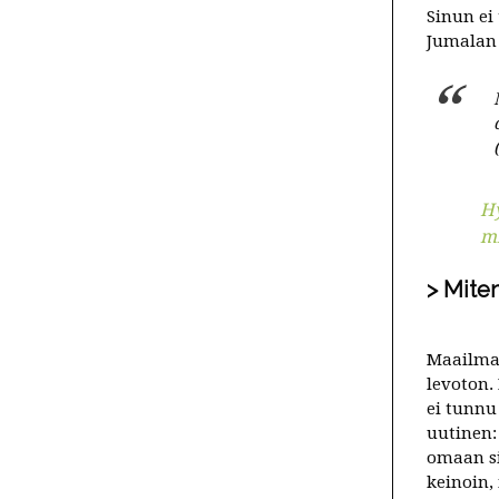
Sinun ei
Jumalan
Hy
mi
Miten
Maailma 
levoton.
ei tunnu
uutinen:
omaan si
keinoin,