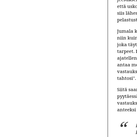
että usk
siis lä
pelastus
Jumala k
niin kui
joka täyt
tarpeet.
ajatelle
antaa me
vastauks
tahtosi".
Siitä sa
pyytäess
vastauks
anteeksi 