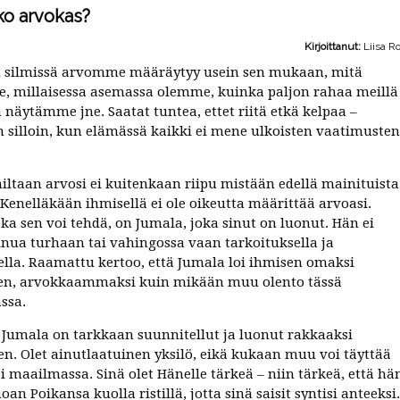
ko arvokas?
Kirjoittanut:
Liisa R
 silmissä arvomme määräytyy usein sen mukaan, mitä
 millaisessa asemassa olemme, kuinka paljon rahaa meillä
ä näytämme jne. Saatat tuntea, ettet riitä etkä kelpaa –
 silloin, kun elämässä kaikki ei mene ulkoisten vaatimusten
.
ltaan arvosi ei kuitenkaan riipu mistään edellä mainituista
. Kenelläkään ihmisellä ei ole oikeutta määrittää arvoasi.
oka sen voi tehdä, on Jumala, joka sinut on luonut. Hän ei
inua turhaan tai vahingossa vaan tarkoituksella ja
lla. Raamattu kertoo, että Jumala loi ihmisen omaksi
en, arvokkaammaksi kuin mikään muu olento tässä
ssa.
 Jumala on tarkkaan suunnitellut ja luonut rakkaaksi
en. Olet ainutlaatuinen yksilö, eikä kukaan muu voi täyttää
i maailmassa. Sinä olet Hänelle tärkeä – niin tärkeä, että hä
oan Poikansa kuolla ristillä, jotta sinä saisit syntisi anteeksi.