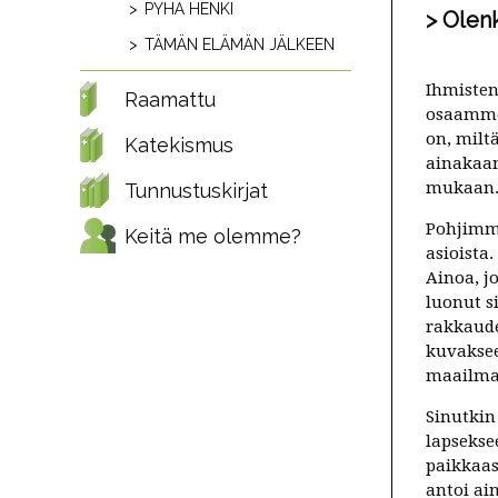
PYHÄ HENKI
Olen
TÄMÄN ELÄMÄN JÄLKEEN
Ihmisten
Raamattu
osaamme,
on, milt
Katekismus
ainakaan
mukaan
Tunnustuskirjat
Pohjimmi
Keitä me olemme?
asioista
Ainoa, j
luonut s
rakkaude
kuvakse
maailma
Sinutkin
lapsekse
paikkaas
antoi ain