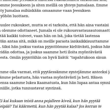
omme Jeesukseen ja siten meillä on yhteys Jumalaan. Emme
hesty Jumalaa mihinkään omaamme vaan Jeesuksen
työhön luottaen.
uulee rukoukset, mutta se ei tarkoita, että hän aina vastaisi
n olemme odottaneet. Jumala ei ole rukousvastausautomaatt
tää kaikki toiveet, vaan hän on Isä, joka tietää lastensa
 Hän antaa sitä, mikä on meille parasta iankaikkisuuttamme
n. Siksi hän joskus vastaa pyyntöömme kieltävästi, joskus hä
idän odottaa, ja joskus saamme heti iloita myöntävästä
esta. Omiin pyyntöihin on hyvä lisätä: "tapahtukoon sinun
amme olla varmat, että pyytäessämme syntejämme anteeksi j
ämme pelastusta, hän vastaa myöntävästi ja heti. Hänen
ensa saamme lukea Raamatusta, kun hän lupaa antaa synni
niille, jotka tunnustavat syntinsä.
Ei kai kukaan teistä anna pojalleen kiveä, kun hän pyytää
leipää? Tai käärmettä, kun hän pyytää kalaa? Jos kerran te