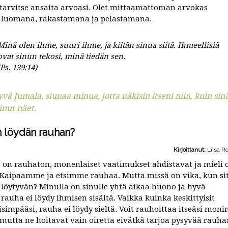
 tarvitse ansaita arvoasi. Olet mittaamattoman arvokas
 luomana, rakastamana ja pelastamana.
Minä olen ihme, suuri ihme, ja kiitän sinua siitä. Ihmeellisiä
ovat sinun tekosi, minä tiedän sen.
(Ps. 139:14)
vä Jumala, siunaa minua, jotta näkisin itseni niin, kuin sin
nut näet.
 löydän rauhan?
Kirjoittanut:
Liisa R
on rauhaton, monenlaiset vaatimukset ahdistavat ja mieli 
 Kaipaamme ja etsimme rauhaa. Mutta missä on vika, kun si
 löytyvän? Minulla on sinulle yhtä aikaa huono ja hyvä
 rauha ei löydy ihmisen sisältä. Vaikka kuinka keskittyisit
simpääsi, rauha ei löydy sieltä. Voit rauhoittaa itseäsi moni
 mutta ne hoitavat vain oiretta eivätkä tarjoa pysyvää rauha