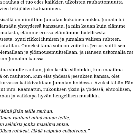
ta rauhaa ei tuo edes kaikkien ulkoisten rauhattomuutta
vien tekijöiden katoaminen.
sisällä on nimittäin Jumalan kokoinen aukko. Jumala loi
lämään yhteydessä kanssaan, ja niin kauan kuin elämme
umalasta, elämme erossa elämämme todellisesta
ksesta. Synti rikkoi ihmisen ja Jumalan välisen suhteen,
sotatilan. Onneksi tämä sota on voitettu. Jeesus voitti sen
olemallaan ja ylösnousemuksellaan, ja Häneen uskomalla m
han Jumalan kanssa.
ntaa sinulle rauhan, joka kestää silloinkin, kun maailma
ä on rauhaton. Kun elät yhdessä Jeesuksen kanssa, olet
turvassa kaikkivaltiaan Jumalan hoidossa. Avuksi tähän Hä
ut mm. Raamatun, rukouksen yksin ja yhdessä, ehtoollisen,
nan ja vaikkapa hyvän hengellisen musiikin.
”Minä jätän teille rauhan.
Oman rauhani minä annan teille,
en sellaista jonka maailma antaa.
Olkaa rohkeat, älkää vaipuko epätoivoon.”