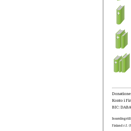
Donationer
Konto i Fi
BIC: DAB
Insamlingstil
Finland r.f. 