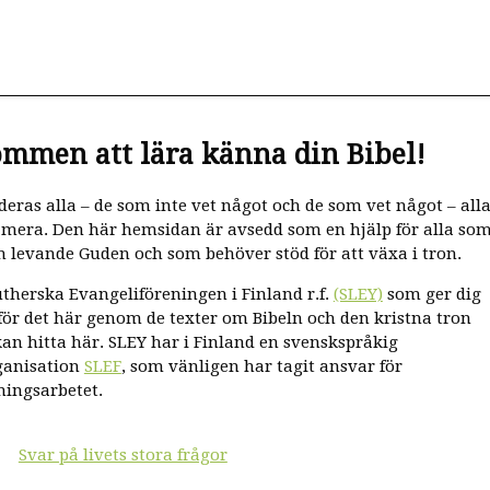
mmen att lära känna din Bibel!
deras alla – de som inte vet något och de som vet något – all
 mera. Den här hemsidan är avsedd som en hjälp för alla so
n levande Guden och som behöver stöd för att växa i tron.
utherska Evangeliföreningen i Finland r.f.
(SLEY)
som ger dig
för det här genom de texter om Bibeln och den kristna tron
an hitta här. SLEY har i Finland en svenskspråkig
ganisation
SLEF
, som vänligen har tagit ansvar för
ningsarbetet.
Svar på livets stora frågor