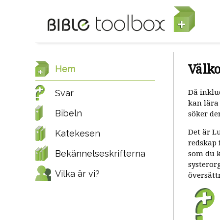
Hoppa till huvudinnehåll
Välko
Hem
Då inklu
Svar
kan lära
Bibeln
söker de
Det är L
Katekesen
redskap 
Bekännelseskrifterna
som du k
systeror
Vilka är vi?
översätt