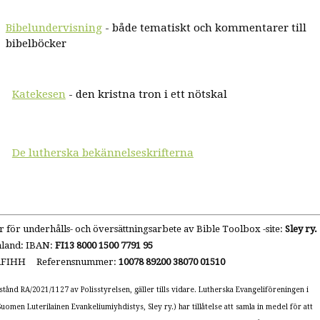
Bibelundervisning
- både tematiskt och kommentarer till
bibelböcker
Katekesen
- den kristna tron i ett nötskal
De lutherska bekännelseskrifterna
 för underhålls- och översättningsarbete av Bible Toolbox -site:
Sley ry.
nland: IBAN:
FI13 8000 1500 7791 95
AFIHH Referensnummer:
10078 89200 38070 01510
lstånd RA/2021/1127 av Polisstyrelsen, gäller tills vidare. Lutherska Evangeliföreningen i
(Suomen Luterilainen Evankeliumiyhdistys, Sley ry.) har tillåtelse att samla in medel för att