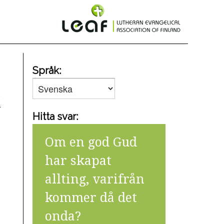
Språk:
a
m
Hitta svar:
Om en god Gud
har skapat
allting, varifrån
kommer då det
onda?