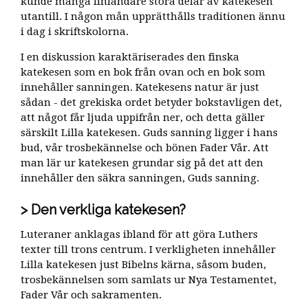
kunde många finländare stora delar av katekesen
utantill. I någon mån upprätthålls traditionen ännu
i dag i skriftskolorna.
I en diskussion karaktäriserades den finska
katekesen som en bok från ovan och en bok som
innehåller sanningen. Katekesens natur är just
sådan - det grekiska ordet betyder bokstavligen det,
att något får ljuda uppifrån ner, och detta gäller
särskilt Lilla katekesen. Guds sanning ligger i hans
bud, vår trosbekännelse och bönen Fader Vår. Att
man lär ur katekesen grundar sig på det att den
innehåller den säkra sanningen, Guds sanning.
Den verkliga katekesen?
Luteraner anklagas ibland för att göra Luthers
texter till trons centrum. I verkligheten innehåller
Lilla katekesen just Bibelns kärna, såsom buden,
trosbekännelsen som samlats ur Nya Testamentet,
Fader Vår och sakramenten.