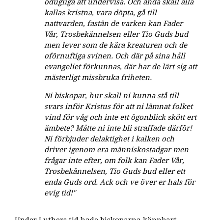
odugliga att undervisa. Och ändå skall alla
kallas kristna, vara döpta, gå till
nattvarden, fastän de varken kan Fader
Vår, Trosbekännelsen eller Tio Guds bud
men lever som de kära kreaturen och de
oförnuftiga svinen. Och där på sina håll
evangeliet förkunnas, där har de lärt sig att
mästerligt missbruka friheten.
Ni biskopar, hur skall ni kunna stå till
svars inför Kristus för att ni lämnat folket
vind för våg och inte ett ögonblick skött ert
ämbete? Måtte ni inte bli straffade därför!
Ni förbjuder delaktighet i kalken och
driver igenom era människostadgar men
frågar inte efter, om folk kan Fader Vår,
Trosbekännelsen, Tio Guds bud eller ett
enda Guds ord. Ack och ve över er hals för
evig tid!"
Under Luthers tid hade biskoparna kännbart