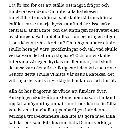
Det är bra för oss att ställa oss några frågor och
fundera över dem. Om inte Lilla katekesen
innehåller trons kärna, vad skulle då trons kärna
istället vara? I varje kyrkosamfund är vissa saker
centrala, andra inte, och det antingen medvetet eller
av slumpen. Vad är det alltså som egentligen utgör
trons kärna i våra kretsar? Om någon under ett år
skulle höra på våra predikningar och tal, vad skulle
verka vara det allra viktigaste? Och om vi skulle
intervjua vår egen kyrkas medlemmar, vad skulle
de anse vara det allra viktigaste i den kristna tron?
Genom detta skulle vi hitta vår sanna katekes, det
vill säga det vad vi i verkligheten lär oss och lär ut.
Alla de här frågorna är värda att fundera över.
Antagligen skulle åtminstone människor i Finland
uppfatta någonting annat som trons kärna än Lilla
katekesens innehåll. Uppenbarligen har denna
verkliga trosbekännelse lika lite att göra med Lilla
katekesens som Bibelns innehåll. Denna verkliga