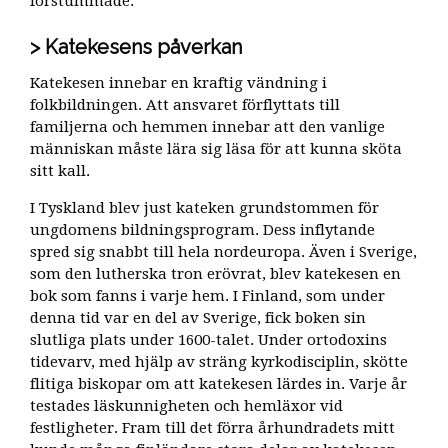
förstummade.
Katekesens påverkan
Katekesen innebar en kraftig vändning i
folkbildningen. Att ansvaret förflyttats till
familjerna och hemmen innebar att den vanlige
människan måste lära sig läsa för att kunna sköta
sitt kall.
I Tyskland blev just kateken grundstommen för
ungdomens bildningsprogram. Dess inflytande
spred sig snabbt till hela nordeuropa. Även i Sverige,
som den lutherska tron erövrat, blev katekesen en
bok som fanns i varje hem. I Finland, som under
denna tid var en del av Sverige, fick boken sin
slutliga plats under 1600-talet. Under ortodoxins
tidevarv, med hjälp av sträng kyrkodisciplin, skötte
flitiga biskopar om att katekesen lärdes in. Varje år
testades läskunnigheten och hemläxor vid
festligheter. Fram till det förra århundradets mitt