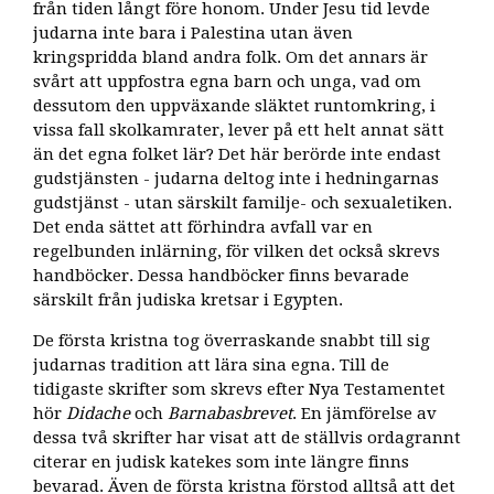
från tiden långt före honom. Under Jesu tid levde
judarna inte bara i Palestina utan även
kringspridda bland andra folk. Om det annars är
svårt att uppfostra egna barn och unga, vad om
dessutom den uppväxande släktet runtomkring, i
vissa fall skolkamrater, lever på ett helt annat sätt
än det egna folket lär? Det här berörde inte endast
gudstjänsten - judarna deltog inte i hedningarnas
gudstjänst - utan särskilt familje- och sexualetiken.
Det enda sättet att förhindra avfall var en
regelbunden inlärning, för vilken det också skrevs
handböcker. Dessa handböcker finns bevarade
särskilt från judiska kretsar i Egypten.
De första kristna tog överraskande snabbt till sig
judarnas tradition att lära sina egna. Till de
tidigaste skrifter som skrevs efter Nya Testamentet
hör
Didache
och
Barnabasbrevet
. En jämförelse av
dessa två skrifter har visat att de ställvis ordagrannt
citerar en judisk katekes som inte längre finns
bevarad. Även de första kristna förstod alltså att det