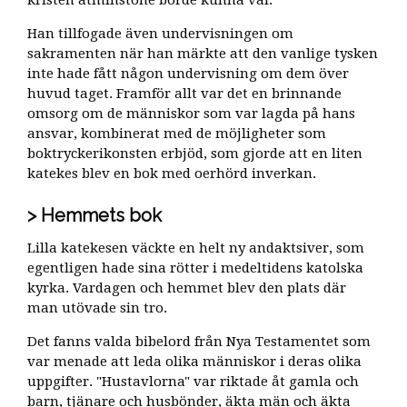
Han tillfogade även undervisningen om
sakramenten när han märkte att den vanlige tysken
inte hade fått någon undervisning om dem över
huvud taget. Framför allt var det en brinnande
omsorg om de människor som var lagda på hans
ansvar, kombinerat med de möjligheter som
boktryckerikonsten erbjöd, som gjorde att en liten
katekes blev en bok med oerhörd inverkan.
Hemmets bok
Lilla katekesen väckte en helt ny andaktsiver, som
egentligen hade sina rötter i medeltidens katolska
kyrka. Vardagen och hemmet blev den plats där
man utövade sin tro.
Det fanns valda bibelord från Nya Testamentet som
var menade att leda olika människor i deras olika
uppgifter. "Hustavlorna" var riktade åt gamla och
barn, tjänare och husbönder, äkta män och äkta