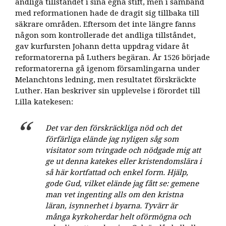
andliga tillståndet i sina egna stift, men i samband
med reformationen hade de dragit sig tillbaka till
säkrare områden. Eftersom det inte längre fanns
någon som kontrollerade det andliga tillståndet,
gav kurfursten Johann detta uppdrag vidare åt
reformatorerna på Luthers begäran. År 1526 började
reformatorerna gå igenom församlingarna under
Melanchtons ledning, men resultatet förskräckte
Luther. Han beskriver sin upplevelse i förordet till
Lilla katekesen:
Det var den förskräckliga nöd och det
förfärliga elände jag nyligen såg som
visitator som tvingade och nödgade mig att
ge ut denna katekes eller kristendomslära i
så här kortfattad och enkel form. Hjälp,
gode Gud, vilket elände jag fått se: gemene
man vet ingenting alls om den kristna
läran, isynnerhet i byarna. Tyvärr är
många kyrkoherdar helt oförmögna och