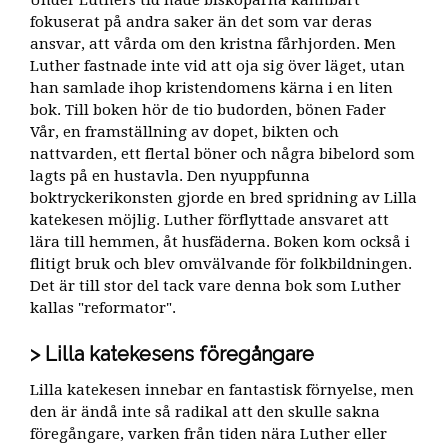
fokuserat på andra saker än det som var deras
ansvar, att vårda om den kristna fårhjorden. Men
Luther fastnade inte vid att oja sig över läget, utan
han samlade ihop kristendomens kärna i en liten
bok. Till boken hör de tio budorden, bönen Fader
Vår, en framställning av dopet, bikten och
nattvarden, ett flertal böner och några bibelord som
lagts på en hustavla. Den nyuppfunna
boktryckerikonsten gjorde en bred spridning av Lilla
katekesen möjlig. Luther förflyttade ansvaret att
lära till hemmen, åt husfäderna. Boken kom också i
flitigt bruk och blev omvälvande för folkbildningen.
Det är till stor del tack vare denna bok som Luther
kallas "reformator".
Lilla katekesens föregångare
Lilla katekesen innebar en fantastisk förnyelse, men
den är ändå inte så radikal att den skulle sakna
föregångare, varken från tiden nära Luther eller