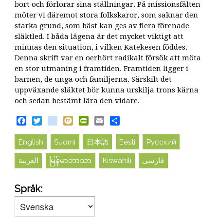
bort och förlorar sina ställningar. På missionsfälten
möter vi däremot stora folkskaror, som saknar den
starka grund, som bäst kan ges av flera förenade
släktled. I båda lägena är det mycket viktigt att
minnas den situation, i vilken Katekesen föddes.
Denna skrift var en oerhört radikalt försök att möta
en stor utmaning i framtiden. Framtiden ligger i
barnen, de unga och familjerna. Särskilt det
uppväxande släktet bör kunna urskilja trons kärna
och sedan bestämt lära den vidare.
Facebook
Twitter
blogger_post
Mixi
PrintFriendly
Email
Share
English
Suomi
日本語
Eesti
Русский
العربية
မြန်မာဘာသာ
Kiswahili
فارسی
Språk: