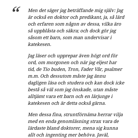
Men det säger jag beträffande mig själv: Jag
är också en doktor och predikant, ja, så lärd
och erfaren som någon av dessa, vilka äro
så uppblåsta och säkra; och dock gör jag
såsom ett barn, som man undervisar i
katekesen.
Jag läser och upprepar även högt ord för
ord, om morgonen och när jag eljest har
tid, de Tio buden, Tron, Fader Vår, psalmer
m.m. Och dessutom måste jag ännu
dagligen läsa och studera och kan dock icke
bestå så väl som jag önskade, utan måste
alltjämt vara ett barn och en lärjunge i
katekesen och är detta också gärna.
Men dessa fina, struntförnäma herrar vilja
med en enda genomläsning strax vara de
lärdaste bland doktorer, mena sig kunna
allt och ingenting mer behöva. Javäl,