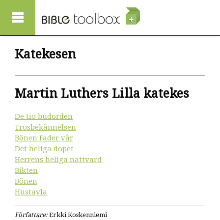
Hoppa till huvudinnehåll
Katekesen
Martin Luthers Lilla katekes
De tio budorden
Trosbekännelsen
Bönen Fader vår
Det heliga dopet
Herrens heliga nattvard
Bikten
Bönen
Hustavla
Författare:
Erkki Koskenniemi