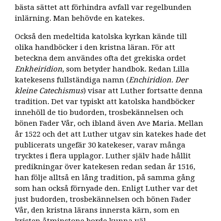
bästa sättet att förhindra avfall var regelbunden
inlärning. Man behövde en katekes.
Också den medeltida katolska kyrkan kände till
olika handböcker i den kristna läran. För att
beteckna dem användes ofta det grekiska ordet
Enkheiridion
, som betyder handbok. Redan Lilla
katekesens fullständiga namn (
Enchiridion. Der
kleine Catechismus
) visar att Luther fortsatte denna
tradition. Det var typiskt att katolska handböcker
innehöll de tio budorden, trosbekännelsen och
bönen Fader Vår, och ibland även Ave Maria. Mellan
år 1522 och det att Luther utgav sin katekes hade det
publicerats ungefär 30 katekeser, varav många
trycktes i flera upplagor. Luther själv hade hållit
predikningar över katekesen redan sedan år 1516,
han följe alltså en lång tradition, på samma gång
som han också förnyade den. Enligt Luther var det
just budorden, trosbekännelsen och bönen Fader
Vår, den kristna lärans innersta kärn, som en
kristen åtminstone borde kunna väl.