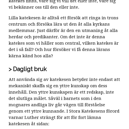
katekes finns, vare sig vi vill det eller inte, vare sig
vi bekänner oss till den eller inte.
Lilla katekesen är alltså ett försök att ringa in trons
centrum och försöka lära ut den åt alla kyrkans
medlemmar. Just därför är den en utmaning åt alla
herdar och predikanter. Om det inte är denna
katekes som vi håller som central, vilken katekes är
det i så fall? Och hur försöker vi få denna lärans
kärna känd hos alla?
Dagligt bruk
Att använda sig av katekesen betyder inte endast att
mekaniskt skaffa sig en yttre kunskap om dess
innehåll. Den yttre kunskapen är ett redskap, inte
det slutliga målet. Såväl i barnets som i den
mognares andliga liv går vägen till förståelse
genom ett yttre kunnande. I Stora Katekesens förord
varnar Luther strängt för att för fort lämna
katekesen åt sidan: