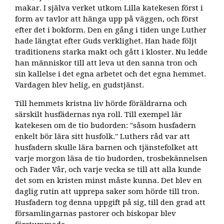
makar. I själva verket utkom Lilla katekesen först i
form av tavlor att hänga upp på väggen, och först
efter det i bokform. Den en gång i tiden unge Luther
hade längtat efter Guds verklighet. Han hade följt
traditionens starka makt och gått i kloster. Nu ledde
han människor till att leva ut den sanna tron och
sin kallelse i det egna arbetet och det egna hemmet.
Vardagen blev helig, en gudstjänst.
Till hemmets kristna liv hörde föräldrarna och
särskilt husfädernas nya roll. Till exempel lär
katekesen om de tio budorden: "såsom husfadern
enkelt bör lära sitt husfolk." Luthers råd var att
husfadern skulle lära barnen och tjänstefolket att
varje morgon läsa de tio budorden, trosbekännelsen
och Fader Vår, och varje vecka se till att alla kunde
det som en kristen minst måste kunna. Det blev en
daglig rutin att upprepa saker som hörde till tron.
Husfadern tog denna uppgift på sig, till den grad att
församlingarnas pastorer och biskopar blev