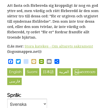
Att fasta och förbereda sig kroppsligt är nog en god
yttre sed, men värdig och rätt förberedd är den som
sätter tro till dessa ord: ”för er utgiven och utgjutet
till syndernas förlåtelse”. Den som inte tror dessa
ord, eller den som tvivlar, är inte värdig och
förberedd, ty ordet ”för er” fordrar framför allt
troende hjärtan.
(Läs mer:
Stora katekes - Om altarets sakrament
(logosmappen.net))
Facebook
Twitter
blogger_post
Mixi
PrintFriendly
Email
Share
English
Suomi
日本語
العربية
မြန်မာဘာသာ
فارسی
Språk: