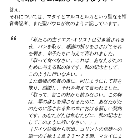
答え。
それについては、マタイとマルコとルカという聖なる福
音書記者、また聖パウロが次のように記しています。
「私たちの主イエス･キリストは引き渡される
夜、パンを取り、感謝の祈りをささげてそれ
を裂き、弟子たちに与えて言われました。
「取って食べなさい。これは、あなたがたの
ために与える私の体です。私の記念として、
このように行いなさい。」
また最後の晩餐の後に、同じようにして杯を
取り、感謝し、それを与えて言われました。
「取って、皆この杯から飲みなさい。この杯
は、罪の赦しを得させるために、あなたがた
のために流される私の血における新しい契約
です。あなたがたは飲むたびに、私の記念と
してこのように行いなさい。」」
（ドイツ語版から訳出。コリントの信徒への
第一の手紙１１章２３〜２５節、マタイによ