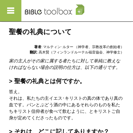
メインコンテンツに移動
聖餐の礼典について
著者:
マルティン･ルター （神学者、宗教改革の創始者）
翻訳:
高木賢（フィンランドルーテル福音協会、神学修士）
家の主人がその家に属する者たちに対して単純に教えな
ければならない場合の説明の仕方は、以下の通りです。
聖餐の礼典とは何ですか。
答え。
それは、私たちの主イエス･キリストの真の体であり真の
血です。パンとぶどう酒の中にあるそれらのものを私た
ちキリスト信仰者が食べて飲むように、とキリストご自
身が定めてくださったものです。
それは、どこに記してありますか？