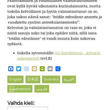
Paastoaminen ja ruumiillinen valmistautuminen
ovat kyllä hyvää ulkonaista kurinalaisuutta, mutta
todella kelvollinen ja hyvin valmistautunut on se,
joka uskoo nämä sanat:
"teidän edestänne annettu ja
vuodatettu syntien anteeksiantamiseksi".
Kelvoton ja valmistautumaton on taas se, joka ei
näitä sanoja usko tai joka epäilee niitä, sillä sana
"teidän edestänne" ei vaadi muuta kuin uskovaa
sydäntä.
Sukella syvemmälle:
Iso Katekismus - Alttarin
sakramentti
(evl.fi)
Facebook
Twitter
blogger_post
Mixi
PrintFriendly
Email
Share
English
日本語
Svenska
العربية
မြန်မာဘာသာ
فارسی
Vaihda kieli: