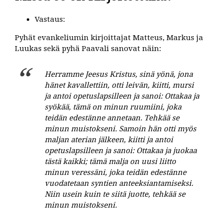
Vastaus:
Pyhät evankeliumin kirjoittajat Matteus, Markus ja
Luukas sekä pyhä Paavali sanovat näin:
Herramme Jeesus Kristus, sinä yönä, jona
hänet kavallettiin, otti leivän, kiitti, mursi
ja antoi opetuslapsilleen ja sanoi: Ottakaa ja
syökää, tämä on minun ruumiini, joka
teidän edestänne annetaan. Tehkää se
minun muistokseni. Samoin hän otti myös
maljan aterian jälkeen, kiitti ja antoi
opetuslapsilleen ja sanoi: Ottakaa ja juokaa
tästä kaikki; tämä malja on uusi liitto
minun veressäni, joka teidän edestänne
vuodatetaan syntien anteeksiantamiseksi.
Niin usein kuin te siitä juotte, tehkää se
minun muistokseni.