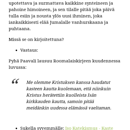
upotettava ja surmattava kaikkine synteineen ja
pahoine himoineen, ja sen tilalle pitää joka päivä
tulla esiin ja nousta ylös uusi ihminen, joka
iankaikkisesti elää Jumalalle vanhurskaana ja
puhtaana.
Missä se on kirjoitettuna?
Vastaus:
Pyhä Paavali lausuu Roomalaiskirjeen kuudennessa
luvussa:
Me olemme Kristuksen kanssa haudatut
kasteen kautta kuolemaan, että niinkuin
Kristus herätettiin kuolleista Isän
kirkkauden kautta, samoin pitää
meidänkin uudessa elämässä vaeltaman.
Sukella syvemmälle:
Iso Katekismus - Kaste