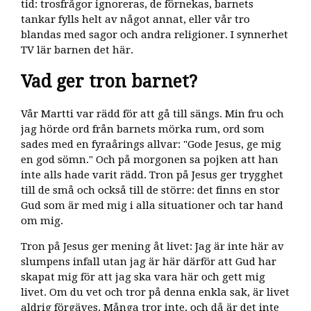
tid: trosfrågor ignoreras, de förnekas, barnets
tankar fylls helt av något annat, eller vår tro
blandas med sagor och andra religioner. I synnerhet
TV lär barnen det här.
Vad ger tron barnet?
Vår Martti var rädd för att gå till sängs. Min fru och
jag hörde ord från barnets mörka rum, ord som
sades med en fyraårings allvar: "Gode Jesus, ge mig
en god sömn." Och på morgonen sa pojken att han
inte alls hade varit rädd. Tron på Jesus ger trygghet
till de små och också till de större: det finns en stor
Gud som är med mig i alla situationer och tar hand
om mig.
Tron på Jesus ger mening åt livet: Jag är inte här av
slumpens infall utan jag är här därför att Gud har
skapat mig för att jag ska vara här och gett mig
livet. Om du vet och tror på denna enkla sak, är livet
aldrig förgäves. Många tror inte, och då är det inte