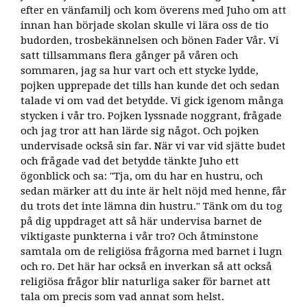
efter en vänfamilj och kom överens med Juho om att
innan han började skolan skulle vi lära oss de tio
budorden, trosbekännelsen och bönen Fader Vår. Vi
satt tillsammans flera gånger på våren och
sommaren, jag sa hur vart och ett stycke lydde,
pojken upprepade det tills han kunde det och sedan
talade vi om vad det betydde. Vi gick igenom många
stycken i vår tro. Pojken lyssnade noggrant, frågade
och jag tror att han lärde sig något. Och pojken
undervisade också sin far. När vi var vid sjätte budet
och frågade vad det betydde tänkte Juho ett
ögonblick och sa: "Tja, om du har en hustru, och
sedan märker att du inte är helt nöjd med henne, får
du trots det inte lämna din hustru." Tänk om du tog
på dig uppdraget att så här undervisa barnet de
viktigaste punkterna i vår tro? Och åtminstone
samtala om de religiösa frågorna med barnet i lugn
och ro. Det här har också en inverkan så att också
religiösa frågor blir naturliga saker för barnet att
tala om precis som vad annat som helst.