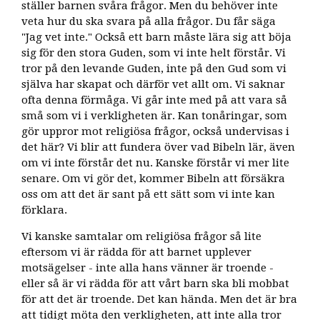
ställer barnen svåra frågor. Men du behöver inte
veta hur du ska svara på alla frågor. Du får säga
"Jag vet inte." Också ett barn måste lära sig att böja
sig för den stora Guden, som vi inte helt förstår. Vi
tror på den levande Guden, inte på den Gud som vi
själva har skapat och därför vet allt om. Vi saknar
ofta denna förmåga. Vi går inte med på att vara så
små som vi i verkligheten är. Kan tonåringar, som
gör uppror mot religiösa frågor, också undervisas i
det här? Vi blir att fundera över vad Bibeln lär, även
om vi inte förstår det nu. Kanske förstår vi mer lite
senare. Om vi ​​gör det, kommer Bibeln att försäkra
oss om att det är sant på ett sätt som vi inte kan
förklara.
Vi kanske samtalar om religiösa frågor så lite
eftersom vi är rädda för att barnet upplever
motsägelser - inte alla hans vänner är troende -
eller så är vi rädda för att vårt barn ska bli mobbat
för att det är troende. Det kan hända. Men det är bra
att tidigt möta den verkligheten, att inte alla tror