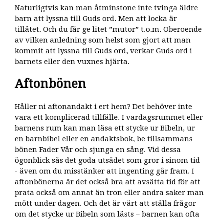
Naturligtvis kan man åtminstone inte tvinga äldre
barn att lyssna till Guds ord. Men att locka är
tillåtet. Och du får ge litet ”mutor” t.o.m. Oberoende
av vilken anledning som helst som gjort att man
kommit att lyssna till Guds ord, verkar Guds ord i
barnets eller den vuxnes hjärta.
Aftonbönen
Håller ni aftonandakt i ert hem? Det behöver inte
vara ett komplicerad tillfälle. I vardagsrummet eller
barnens rum kan man läsa ett stycke ur Bibeln, ur
en barnbibel eller en andaktsbok, be tillsammans
bönen Fader Vår och sjunga en sång. Vid dessa
ögonblick sås det goda utsädet som gror i sinom tid
- även om du misstänker att ingenting går fram. I
aftonbönerna är det också bra att avsätta tid för att
prata också om annat än tron eller andra saker man
mött under dagen. Och det är värt att ställa frågor
om det stycke ur Bibeln som lästs – barnen kan ofta