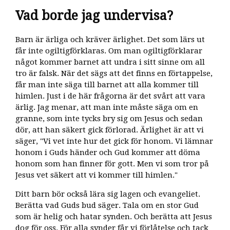
Vad borde jag undervisa?
Barn är ärliga och kräver ärlighet. Det som lärs ut
får inte ogiltigförklaras. Om man ogiltigförklarar
något kommer barnet att undra i sitt sinne om all
tro är falsk. När det sägs att det finns en förtappelse,
får man inte säga till barnet att alla kommer till
himlen. Just i de här frågorna är det svårt att vara
ärlig. Jag menar, att man inte måste säga om en
granne, som inte tycks bry sig om Jesus och sedan
dör, att han säkert gick förlorad. Ärlighet är att vi
säger, "Vi vet inte hur det gick för honom. Vi lämnar
honom i Guds händer och Gud kommer att döma
honom som han finner för gott. Men vi som tror på
Jesus vet säkert att vi kommer till himlen."
Ditt barn bör också lära sig lagen och evangeliet.
Berätta vad Guds bud säger. Tala om en stor Gud
som är helig och hatar synden. Och berätta att Jesus
dog för oss. För alla synder får vi förlåtelse och tack