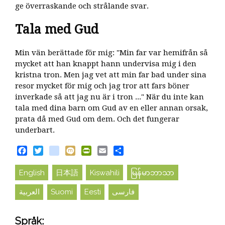
ge överraskande och strålande svar.
Tala med Gud
Min vän berättade för mig: "Min far var hemifrån så
mycket att han knappt hann undervisa mig i den
kristna tron. Men jag vet att min far bad under sina
resor mycket för mig och jag tror att fars böner
inverkade så att jag nu är i tron ​​..." När du inte kan
tala med dina barn om Gud av en eller annan orsak,
prata då med Gud om dem. Och det fungerar
underbart.
Facebook
Twitter
blogger_post
Mixi
PrintFriendly
Email
Share
English
日本語
Kiswahili
မြန်မာဘာသာ
العربية
Suomi
Eesti
فارسی
Språk: