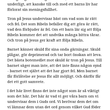
underligt, att kanske till och med ett barns liv har
förlorat sin meningsfullhet.
Tron på Jesus undervisar bäst om vad som är rätt
och fel. Det som Bibeln befaller dig att göra är rätt,
vad den förbjuder är fel. Om ett barn lär sig att följa
Bibeln kommer det att undvika många bittra tårar.
Och tron på Jesus ger kraft att följa Bibeln.
Barnet känner skuld för sina onda gärningar. Skuld
plågar, gör deprimerad och tar bort önskan att leva.
Det bästa botemedlet mot skuld är tron på Jesus. Till
barnet säger man inte, att det inte finns någon synd
- barnet vet självt att det har gjort fel. Men barnet
får förlåtelse av Jesus för allt möjligt. Och därför får
det ett gott samvete.
I det här livet finns det inte något som är så viktigt
som det här. Det här är vad vi ger våra barn om vi
undervisar dem i Guds ord. Vi berövar dem det om
vi lämnar dem utan det ord genom vilket Gud föder