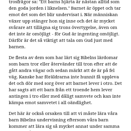
trosfrågor sa: "Ett barns hjärta är nästan alltid som
den goda jorden i liknelsen." Barnet är öppet och tar
emot det som det blir undervisat i. När människan
växer upp stänger hon sig inne och det är mycket
svårare att tillägna sig trons övertygelse, även om
det inte är omöjligt - för Gud är ingenting omöjligt.
Därför är det så viktigt att tala om Gud just med
barnen.
De flesta av dem som har lärt sig Bibelns lärdomar
som barn tror eller återvänder till tron efter att de
gått andra vägar och sedan märkt att de är på fel
väg. Kanske har föräldrarna inte hunnit få uppleva
det och dör med sorg över att barnet lever i otro. Det
har sagts att ett barn från ett troende hem lever
antingen i tro eller med dåligt samvete och kan inte
kämpa emot samvetet i all oändlighet.
Det här är också orsaken till att vi måste lära våra
barn Bibelns undervisning eftersom våra barn
kommer att lära sig så mycket annat under samma