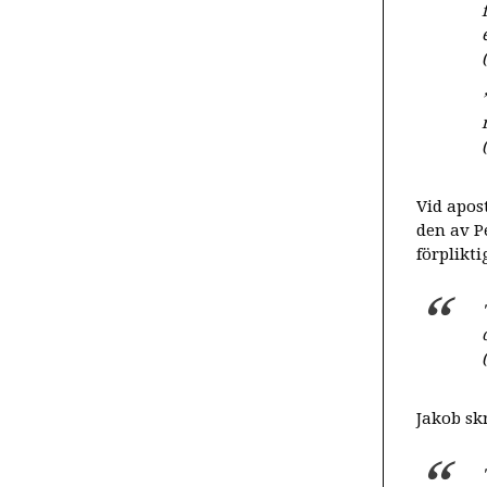
Vid apos
den av P
förplikti
Jakob skr