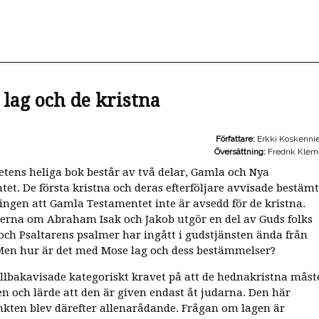
lag och de kristna
Författare:
Erkki Koskenni
Översättning:
Fredrik Klem
etens heliga bok består av två delar, Gamla och Nya
tet. De första kristna och deras efterföljare avvisade bestämt
ingen att Gamla Testamentet inte är avsedd för de kristna.
serna om Abraham Isak och Jakob utgör en del av Guds folks
 och Psaltarens psalmer har ingått i gudstjänsten ända från
Men hur är det med Mose lag och dess bestämmelser?
illbakavisade kategoriskt kravet på att de hednakristna måst
gen och lärde att den är given endast åt judarna. Den här
kten blev därefter allenarådande. Frågan om lagen är