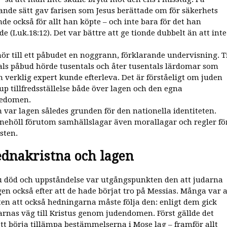
nde sätt gav farisen som Jesus berättade om för säkerhets
nde också för allt han köpte – och inte bara för det han
e (Luk.18:12). Det var bättre att ge tionde dubbelt än att inte
hör till ett påbudet en noggrann, förklarande undervisning. Ti
ls påbud hörde tusentals och åter tusentals lärdomar som
n verklig expert kunde efterleva. Det är förståeligt om juden
up tillfredsställelse både över lagen och den egna
edomen.
n var lagen således grunden för den nationella identiteten.
nehöll förutom samhällslagar även morallagar och regler fö
sten.
ednakristna och lagen
su död och uppståndelse var utgångspunkten den att judarna
agen också efter att de hade börjat tro på Messias. Många var 
ten att också hedningarna måste följa den: enligt dem gick
rnas väg till Kristus genom judendomen. Först gällde det
att börja tillämpa bestämmelserna i Mose lag – framför allt