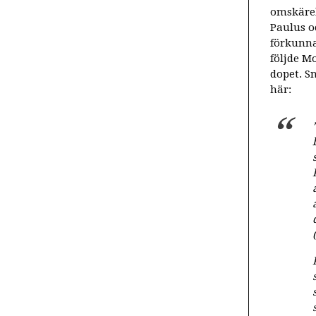
omskärel
Paulus o
förkunna
följde Mo
dopet. S
här: