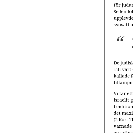
För judar
Seden fö
upplevde
synsätt a
De judis
Till vart
kallade f
tillämpn
Vi tar e
israelit
traditio
det maxi
(2 Kor. 
varnade 
en gräns