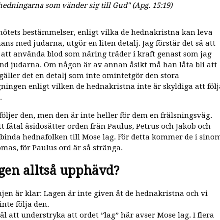
hedningarna som vänder sig till Gud" (Apg. 15:19)
ötets bestämmelser, enligt vilka de hednakristna kan leva
ns med judarna, utgör en liten detalj. Jag förstår det så att
 att använda blod som näring träder i kraft genast som jag
and judarna. Om någon är av annan åsikt må han låta bli att
 gäller det en detalj som inte omintetgör den stora
ningen enligt vilken de hednakristna inte är skyldiga att följ
.
följer den, men den är inte heller för dem en frälsningsväg.
tt fåtal åsidosätter orden från Paulus, Petrus och Jakob och
 binda hednafolken till Mose lag. För detta kommer de i sino
ömas, för Paulus ord är så stränga.
gen alltså upphävd?
jen är klar: Lagen är inte given åt de hednakristna och vi
nte följa den.
äl att understryka att ordet ”lag” här avser Mose lag. I flera