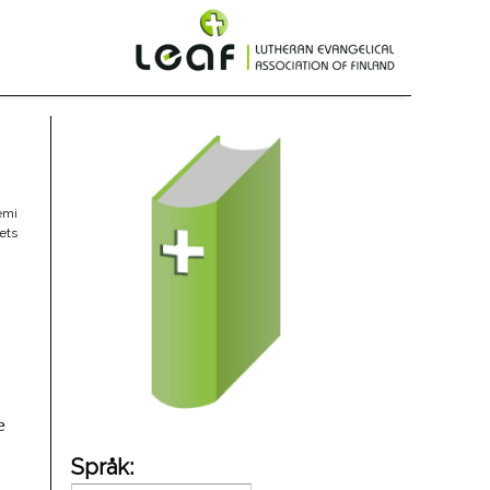
emi
ets
e
Språk: