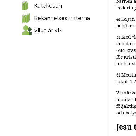
barnen a
Katekesen
vedertag
Bekännelseskrifterna
4) Lagen
behöver b
Vilka är vi?
5) Med ”l
den då s
Gud kräv
för Kris
motsatsfö
6) Med la
Jakob 1:2
Vi märke
händer d
följaktl
och bety
Jesu 