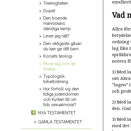
emellert
Treenigheten
Dopet
Vad m
Den troende
människans
ständiga kamp
Allra för
betydelse
Lever jag rätt?
ordning 
Den viktigaste gåvan
lag lika
du kan ge ditt barn
språkbruk
Korsets teologi
notera f
Mose lag och de
kristna
1) Med l
Typologisk
om Abrah
bibeltolkning
”lagen” (
Hur förhöll sig den
och prof
tidiga judendomen
och Kyrkan till sin
2) Med la
tids sexualmoral?
den. (Gal.
NYA TESTAMENTET
3) Med la
GAMLA TESTAMENTET
med det 