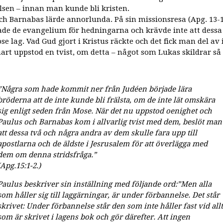
sen – innan man kunde bli kristen.
ch Barnabas lärde annorlunda. På sin missionsresa (Apg. 13-1
de de evangelium för hedningarna och krävde inte att dessa
se lag. Vad Gud gjort i Kristus räckte och det fick man del av 
nart uppstod en tvist, om detta – något som Lukas skildrar så
”Några som hade kommit ner från Judéen började lära
bröderna att de inte kunde bli frälsta, om de inte lät omskära
sig enligt seden från Mose. När det nu uppstod oenighet och
Paulus och Barnabas kom i allvarlig tvist med dem, beslöt man
att dessa två och några andra av dem skulle fara upp till
apostlarna och de äldste i Jesrusalem för att överlägga med
dem om denna stridsfråga.”
(Apg.15:1-2.)
Paulus beskriver sin inställning med följande ord:”Men alla
som håller sig till laggärningar, är under förbannelse. Det står
skrivet: Under förbannelse står den som inte håller fast vid allt
som är skrivet i lagens bok och gör därefter. Att ingen