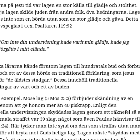
na på Jesu tid var lagen en stor källa till glädje och stolthet.
lja lagen skilde juden från andra folk, dvs. hedningarna. Lag
s inte som en börda utan som en stor glädje och gåva. Detta
vspeglas i t.ex. Psaltaren 119:92
”Om inte din undervisning hade varit min glädje, hade jag
förgåtts i mitt elände.”
ka lärarna kände förutom lagen till hundratals bud och förbu
 och ett av dessa hörde en traditionell förklaring, som Jesus
ör ”de äldstes stadgar.” Dessa innehöll traditionella
ingar av vart och ett av buden.
tt exempel. Mose lag (5 Mos.25:3) förbjuder skändning av en
 genom att ge honom mer än 40 piskrapp. Enligt den
nella undervisningen skyddades lagen genom ett räknefel så a
mala straffet var 39 slag, något som även Paulus hänvisar til
11:24). Här tycker man inte synd om den som straffas utan ma
för att bryta mot Guds heliga lag. Lagen måste ”skyddas med
” så att man inte skulle bryta mot den ens i misstag. På