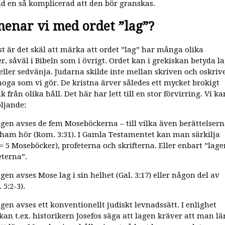
id en så komplicerad att den bör granskas.
enar vi med ordet ”lag”?
st är det skäl att märka att ordet ”lag” har många olika
r, såväl i Bibeln som i övrigt. Ordet kan i grekiskan betyda la
eller sedvänja. Judarna skilde inte mellan skriven och oskriv
 noga som vi gör. De kristna ärver således ett mycket brokigt
 från olika håll. Det här har lett till en stor förvirring. Vi ka
öljande:
agen avses de fem Moseböckerna – till vilka även berättelser
am hör (Rom. 3:31). I Gamla Testamentet kan man särkilja
= 5 Moseböcker), profeterna och skrifterna. Eller enbart ”lage
eterna”.
gen avses Mose lag i sin helhet (Gal. 3:17) eller någon del av
 5:2-3).
gen avses ett konventionellt judiskt levnadssätt. I enlighet
kan t.ex. historikern Josefos säga att lagen kräver att man lä