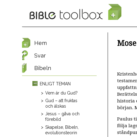
Hoppa till huvudinnehåll
Mose 
Hem
Svar
Bibeln
Kristenh
testamen
ENLIGT TEMAN
uppfattn
Vem är du Gud?
Berättel
historia
Gud – att fruktas
och älskas
början. 
Jesus – gåva och
Paulus t
förebild
följa la
Skapelse, Bibeln,
ståndpun
evolutionsteorin