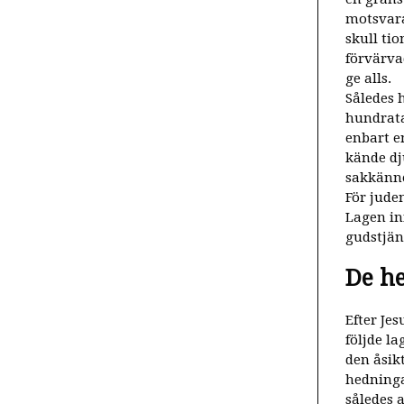
motsvara
skull tio
förvärvad
ge alls.
Således 
hundrata
enbart e
kände dj
sakkänn
För jude
Lagen in
gudstjän
De h
Efter Je
följde l
den åsik
hedninga
således 