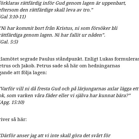
förklaras rättfärdig inför Gud genom lagen är uppenbart,
eftersom den rättfärdige skall leva av tro.”
(Gal 3:10-11)
”Ni har kommit bort från Kristus, ni som försöker bli
rättfärdiga genom lagen. Ni har fallit ur nåden”.
(Gal. 5:5)
tlamötet segrade Paulus ståndpunkt. Enligt Lukas formulera
etrus och Jakob. Petrus sade så här om hedningarnas
gande att följa lagen:
"Varför vill ni då fresta Gud och på lärjungarnas axlar lägga ett
ok, som varken våra fäder eller vi själva har kunnat bära?”
(Apg. 15:10)
iver så här:
"Därför anser jag att vi inte skall göra det svårt för