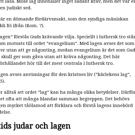
tt läsa. Mose lag innehåller inget sådant krav, men det var e
en judiskt sed.
 är en dömande fördärvsmakt, som den syndiga mäniskan
li fri ifrån (Rom. 7).
agen” förstås Guds krävande vilja. Speciellt i luthersk tro stå
om motsats till ordet ”evangelium”. Med lagen avses det som
er utan att ge någonting, medan evangelium är det som Gu
ti skull ger som gåva utan att kräva någonting. Det här
rhållandet hör till det mest centrala i luthersk tro.
gen avses anvisningar för den kristnes liv (”kärlekens lag”,
5).
r alltså att ordet ”lag” kan ha många olika betydelser. Därfö
et ofta att många blandar samman begreppen. Det behövs
igen mycket tåölamod att förklara och förstå lagens innebörd
delse.
tids judar och lagen