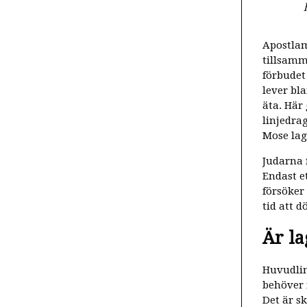
Apostlam
tillsamma
förbudet
lever bl
äta. Här
linjedrag
Mose lag
Judarna 
Endast e
försöker
tid att d
Är la
Huvudlin
behöver i
Det är sk