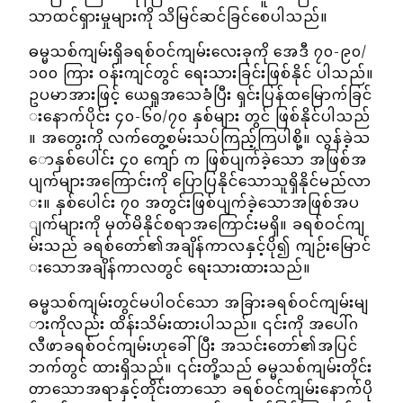
သာထင်ရှားမှုများကို သိမြင်ဆင်ခြင်စေပါသည်။
ဓမ္မသစ်ကျမ်းရှိခရစ်ဝင်ကျမ်းလေးခုကို အေဒီ ၇၀-၉၀/
၁၀၀ ကြား ဝန်းကျင်တွင် ရေးသားခြင်းဖြစ်နိုင် ပါသည်။
ဥပမာအားဖြင့် ယေရှုအသေခံပြီး ရှင်းပြန်ထမြောက်ခြင်
းနောက်ပိုင်း ၄၀-၆၀/၇၀ နှစ်များ တွင် ဖြစ်နိုင်ပါသည်
။ အတွေးကို လက်တွေ့စမ်းသပ်ကြည့်ကြပါစို့။ လွန်ခဲ့သ
ောနှစ်ပေါင်း ၄၀ ကျော် က ဖြစ်ပျက်ခဲ့သော အဖြစ်အ
ပျက်များအကြောင်းကို ပြောပြနိုင်သောသူရှိနိုင်မည်လာ
း။ နှစ်ပေါင်း ၇၀ အတွင်းဖြစ်ပျက်ခဲ့သောအဖြစ်အပ
ျက်များကို မှတ်မိနိုင်စရာအကြောင်းမရှိ။ ခရစ်ဝင်ကျ
မ်းသည် ခရစ်တော်၏အချိန်ကာလနှင့်ပို၍ ကျဉ်းမြောင်
းသောအချိန်ကာလတွင် ရေးသားထားသည်။
ဓမ္မသစ်ကျမ်းတွင်မပါဝင်သော အခြားခရစ်ဝင်ကျမ်းမျ
ားကိုလည်း ထိန်းသိမ်းထားပါသည်။ ၎င်းကို အပေါ်ဂ
လီဖာခရစ်ဝင်ကျမ်းဟုခေါ်ပြီး အသင်းတော်၏အပြင်
ဘက်တွင် ထားရှိသည်။ ၎င်းတို့သည် ဓမ္မသစ်ကျမ်းတိုင်း
တာသောအရာနှင့်တိုင်းတာသော ခရစ်ဝင်ကျမ်းနောက်ပို