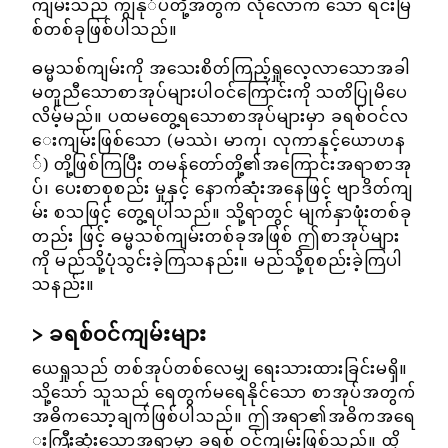
ကျမ်းသည် ကျွနု်ပ်တို့အတွက် လုံလောက် သော ရင်းမြ
စ်တစ်ခုဖြစ်ပါသည်။
ဓမ္မသစ်ကျမ်းကို အသေးစိတ်ကြည့်ရှုလေ့လာသောအခါ
မတူညီသောစာအုပ်များပါဝင်ကြောင်းကို သတိပြုမိပေ
လိမ့်မည်။ ပထမတွေ့ရသောစာအုပ်များမှာ ခရစ်ဝင်လ
ေးကျမ်းဖြစ်သော (မဿဲ၊ မာကု၊ လုကာနှင့်ယောဟန
်) တို့ဖြစ်ကြပြီး တမန်တော်တို့၏အကြောင်းအရာစာအု
ပ်၊ ပေးစာစုစည်း မှုနှင့် နောက်ဆုံးအနေဖြင့် ဗျာဒိတ်ကျ
မ်း စသဖြင့် တွေ့ရပါသည်။ သို့ရာတွင် မျက်နှာဖုံးတစ်ခု
တည်း ဖြင့် ဓမ္မသစ်ကျမ်းတစ်ခုအဖြစ် ဤစာအုပ်များ
ကို မည်သို့ပုံသွင်းခဲ့ကြသနည်း။ မည်သို့စုစည်းခဲ့ကြပါ
သနည်း။
ခရစ်ဝင်ကျမ်းများ
ယေရှုသည် တစ်အုပ်တစ်လေမျှ ရေးသားထားခြင်းမရှိ။
သို့သော် သူသည် ရေတွက်မရေနိုင်သော စာအုပ်အတွက်
အဓိကသော့ချက်ဖြစ်ပါသည်။ ဤအရာ၏အဓိကအရေ
းကြီးဆုံးသောအရာမှာ ခရစ် ဝင်ကျမ်းဖြစ်သည်။ ထို