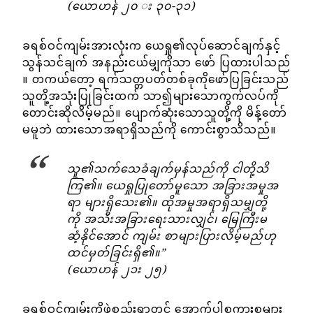
(ယောဟန် ၂၀ း ၃၀-၃၁)
ခရစ်ဝင်ကျမ်းအားလုံးက ယေရှု၏လုပ်ဆောင်ချက်နှင့်
သွန်သင်ချက် အနည်းငယ်မျှကိုသာ ဖော် ပြထားပါသည်
။ တကယ်တော့ ရက်သတ္တပတ်တစ်ခုကိုဖော်ပြခြင်းသည်
သူတို့အသုံးပြုခြင်းထက် သာ၍များသောကွက်လပ်ကို
တောင်းဆိုလိမ့်မည်။ ပျောက်ဆုံးသောသူတို့ကို မိန့်တော်
မမူဘဲ ထားသောအရာရှိသည်ကို ကောင်းစွာသိသည်။
သူ၏သက်သေခံချက်မှန်သည်ကို ငါတို့သိ
ကြ၏။ ယေရှုပြုတော်မူသော အခြားအမှုအ
ရာ များရှိသေး၏။ ထိုအမှုအရာရှိသမျှတို့
ကို အသီးအခြားရေးသားလျှင်၊ မြေကြီးမ
ဆံ့နိုင်အောင် ကျမ်း စာများပြားလိမ့်မည်ဟု
ထင်မှတ်ခြင်းရှိ၏။”
(ယောဟန် ၂၁း ၂၅)
ခရစ်ဝင်ကျမ်းကိုဖွဲ့စည်းရာတွင် အောက်ပါစကားစုများ