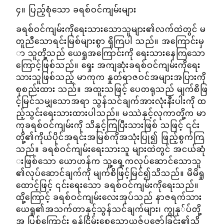
၄။ ပြည့်စုံသော ခရစ်ဝင်ကျမ်းများ
ခရစ်ဝင်ကျမ်းကိုရေးသားသောသူများ၏လက်ထဲတွင် မ
တူညီသောရင်းမြစ်များစွာ ရှိကြပါ သည်။ အကြောင်းမှ
ာ သူတို့သည် ယေရှုအကြောင်းကို ရေးသားနေကြသော
ကြောင့်ဖြစ်သည်။ ရှေး အကျဆုံးခရစ်ဝင်ကျမ်းကိုရေး
သားသူဖြစ်သည့် မာကုက နှုတ်ရာဇဝင်အများအပြားကို
စုစည်းထား သည်။ အထူးသဖြင့် ပေတရုသည် မျက်စိဖြ
င့်မြင်သမျှသောအရာ သွန်သင်ချက်အားလုံးနီးပါးကို ထ
ည့်သွင်းရေးသားထားပါသည်။ မဿဲနှင့်လုကာတို့က မာ
ကုခရစ်ဝင်ကျမ်းကို သိနှင့်ကြပြီးသားဖြစ် သဖြင့် ၎င်း
တို့၏ကိုယ်ပိုင်အရင်းအမြစ်ကိုအသုံးပြု၍ ဖြည့်စွက်ကြ
သည်။ ခရစ်ဝင်ကျမ်းရေးသားသူ များထဲတွင် အငယ်ဆုံ
းဖြစ်သော ယောဟန်က သူ့ရှေ့ကလုပ်ဆောင်သောသူ
၏လုပ်ဆောင်ချက်ကို မျက်စိဖြင့်မြင်၍သိသည်။ မိမိရှု
ထောင့်ဖြင့် ၎င်းရေးသော ခရစ်ဝင်ကျမ်းကိုရေးသည်။
ထို့ကြောင့် ခရစ်ဝင်ကျမ်းလေးအုပ်သည် နာဇရက်သား
ယေရှု၏အသက်တာနှင့်သွန်သင်ချက်များ၊ ကျွနု်ပ်တို့
အ ပြစ်ကြောင်း ရန်ငြိမ်းစေသောယဇ်ပူဇော်ခြင်း၏သိ