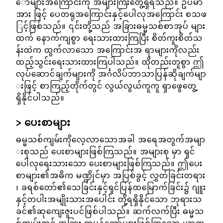
ော်များအကြောင်းကို အများကြီးတွေ့ရှိရသည်။ ဥပမာ
အား ဖြင့် ပေတရုအကြောင်းနှင့်ပေါလုအကြောင်း စသဖ
ြင့်ဖြစ်သည်။ ၎င်းတို့သည် အခြားဓမ္မသစ်စာအုပ် များ
ထက် နောက်ကျစွာ ရေးသားထားကြပြီး စိတ်ကူးစိတ်သ
န်းထဲက ထွက်လာသော အကြောင်းအ ရာများကိုလည်း
ထည့်သွင်းရေးသားထားကြပါသည်။ ထိုတည်းတူစွာ ဤ
လုပ်ဆောင်ချက်များကို အင်္ဂလိပ်ဘာသာပြန်ဆိုချက်မျာ
းဖြင့် စာကြည့်တိုက်တွင် လွယ်လွယ်ကူကူ ရှာဖွေတွေ့
ရှိနိုင်ပါသည်။
ပေးစာများ
ဓမ္မသစ်ကျမ်းကိုလေ့လာသောအခါ အရေအတွက်အမျာ
းစုသည် ပေးစာများဖြစ်ကြသည်။ အများစု မှာ ရှင်
ပေါလုရေးသားသော ပေးစာများဖြစ်ကြသည်။ ဤပေး
စာများ၏အဓိက မဏ္ဍိုင်မှာ အပြစ်ခွင့် လွှတ်ခြင်းတရား
၊ ခရစ်တော်၏သေခြင်းနှင့်ရှင်ပြန်ထမြောက်ခြင်း၌ ဂျူး
နှင့်တပါးအမျိုးသားအပေါင်း တို့ရရှိနိုင်သော ဘုရားသ
ခင်၏ဆုကျေးဇူးပင်ဖြစ်ပါသည်။ ဆက်လက်ပြီး ဓမ္မသ