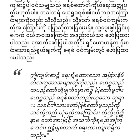
ကျမ်း၌ပါဝင်သမျှသည် ခရစ်တော်၏ကိုယ်ရေးအတ္ထုပ
တ္တိမဟုတ်ပါ။ တခါတရံ ယေရှုခရစ်၏ငယ်ဘဝအကြော
င်းများကိုလည်း သိလိုသည်။ သို့သော် ခရစ်ဝင်ကျမ်းက
ထိုအ ကြောင်းကို ပြောဆိုထားခြင်းမရှိ။ သူ့မွေးဖွါးခြင်းန
ောက် ငယ်ဘဝအကြောင်း အနည်းငယ်သာ ဖော်ပြထား
ပါသည်။ အောက်ဖော်ပြပါအတိုင်း ရှင်ယောဟန်က ရိုးစ
င်းသောရည်ရွယ်ချက်ကို ခရစ် ဝင်ကျမ်းတွင် ဖော်ပြထာ
းပါသည်။
ဤကျမ်းစာ၌ ရေး၍မထားသော အခြားနိမိ
တ်လက္ခဏာအများတို့ကိုလည်း ယေရှုသည်
တပည့်တော်တို့မျက်မှောက်၌ ပြတော်မူ၏။
ယေရှုသည် ခရစ်တော်တည်းဟူသော ဘုရာ
း သခင်၏သားတော်ဖြစ်တော်မူသည်ကို
သင်တို့သည် ယုံမည်အကြောင်း၊ ထိုသို့ယုံ၍
နာမ တော်အားဖြင့် အသက်ကိုရမည်အကြ
ောင်း၊ ဤမျှလောက် ရေးထားလျက်ရှိသ
တည်း။”