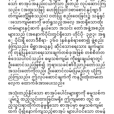
သော် စာအုပ်အနည်းငယ်ကိုသာ ဦးတည် လုပ်ဆောင်ကြ
သည်။ (အထူးသဖြင့် ဟေဗြဲသြဝါဒစာစောင်နှင့်ဗျာဒိ
တ်ကျမ်းတို့ဖြစ်သည်။) ဝတ်ပြု စည်းဝေးခြင်း၌ သန့်ရှင်
းသောကျမ်းစာကို ဖတ်ရှုသည့်အလေ့ အထရှိသောထုံး
တမ်းများနှင့်ဆက် နွယ်သော အသင်း တော်အဖွဲ့အစည်း
များသည် (အနောက်ပိုင်းတွင်ရှိသော ဟိုင်ပို- ၃၉၃၊ အရှ
ေ့ ပိုင်းရှိ လောဒီစီရာ- ၃၆၀ )နှစ်နှစ်ရာစော၍ ဖွဲ့စည်း
ခဲ့ကြသည်။ မိစ္ဆာအယူနှင့် ဆိုင်သောရေးသား ချက်များ
ကို တုန့်ပြန်သောရေးသားချက်တစ်ခုအဖြစ် တစ်စိတ်တ
စ်ဒေသပါဝင်သည်။ ဓမ္မသစ်ကျမ်း ကိုရွေးချယ်ရာတွင်
ဦးဆောင်သည်ဖြစ်၍ ဘုရားသခင်၏ဝိညာဉ်တော်သည်
အသင်းတော်ကိုလည်း ဦးဆောင်လမ်းပြမည်ဟု ယုံကြ
ည်ကြသည်။ ဤလုပ်ဆောင်ချက်ကို ကနဦးထုံးတမ်းတ
လေ့က ထောက်ခံအားပေးသည်။
အသုံးတည့်နိုင်သော စာအုပ်ပေါင်းများစွာကို ဓမ္မသစ်က
ျမ်း၌ ထည့်သွင်းထားခြင်းမရှိ။ ဤကျမ်းစာ တွင် ထ
ည့်သွင်းရာထိုက်တန်မှုရှိသော စာအုပ်မှာ ဓမ္မသစ်ကျမ်း
ထက် ပို၍နောက်ကျသည့်စာအုပ် များပါဝင်သော တမန်