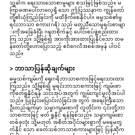
သူ့ခါက ရေးသားသောစာမူများ စသဖြင့်ဖြစ်သည်။ မ
ကြာခဏပေါ်လာလေ့ရှိ သော ဤပြဿနာက ကျွန်တော်
တို့၏ယုံကြည်ခြင်းကို မထိခိုက်စေနိုင်ပါ။ ဓမ္မသစ်၏မူ
ရင်းဘာသာ စကား(ဂရိ) သည် မတူညီသောမူရင်းစာမျာ
းကိုအခြေခံပြီး ဂရုတစိုက်နှင့် ပေါင်းစပ်ဖွဲ့စည်းထား
ကြ သည်။ သို့ဖြစ်၍ အားကိုးအားထားပြုနိုင်သော တမ
န်တော်တို့ဟောပြောသည့် ဧဝံဂေလိအစစ်အမှန် ပါဝင်
သည်။
ဘာသာပြန်ဆိုချက်များ
ဓမ္မသစ်ကျမ်းကို ရှေးဂရိဘာသာစကားဖြင့်ရေးသားထား
ကြသည်။ သို့ဖြစ်၍ မူရင်းဘာသာစကားဖြင့် ကျမ်းစာ
ကိုဖတ်ရှုနိုင်ရန် သင်းအုပ်အတွက် ကျွမ်းကျင်မှုလိုအပ်ပါ
သည်။ ပြုပြင်းပြောင်းလဲခြင်းအ တွက် အရေးကြီးသော
ဦးတည်ချက်မှာ သမ္မာကျမ်းစာကို လူတိုင်းက ၎င်းတို့ဘာ
သာစကားဖြင့် ဖတ် ရှုနိုင် ရန်ဖြစ်သည်။ သမ္မာကျမ်းစာ
တစ်ခုလုံး သို့မဟုတ် အစိတ်အပိုင်းများစွာကို မရေမတွ
က်နိုင် သော ခေတ်သစ်ဘာသာစကားများဖြင့် ပြန်ဆိုက