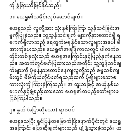
ကို ခွဲခြားသိမြင်နိုင်သည်။
၁။ ယေရှု၏သမိုင်းလုပ်ဆောင်ချက်။
ယေရှုသည် လူတို့အား သုံးနှစ်ကြာကြာ သွန်သင်ခြင်းအ
မှုကိုပြုခဲ့သည်။ သူ့သွန်သင်ချက် များကိုနားထောင်ဖို့ ရ
ောက်ရှိလာသည့် ရေတွက်မရနိုင်သောလူများအပေါ် ဖိ
အားကိုပေးသည်။ ယေရှု၏အချိန်ကာလတွင် ပါလက်စ
တိုင်းတစ်ခုလုံးသည် ယေရှုအကြောင်းနှင့်ပြည့်နှက်နေသ
ည်။ အထက်တွင်ဖော်ပြထားသည်အတိုင်း သူ့သွန်သင်ချ
က်များကို ပုံမှန်နားထောင်နေကျလူတို့သည် ဓမ္မသစ်ကျ
မ်းတွင် မိမိကိုယ်တိုင်ဖတ်ရသည်ထက် ပို၍များသောစ
ကားလုံးကို ကြားခဲ့ကြသည်။ အ ထူးသဖြင့် ဆယ့်နှစ်ယ
ောက်နှင့်ဖွဲ့စည်းထားသော ယေရှု၏တပည့်တော်များဖ
ြစ်ကြပါသည်။
၂။ နှုတ် (ပြောဆိုသော) ရာဇဝင်
ယေရှုသေပြီး ရှင်ပြန်ထမြောက်ပြီးနောက်ပိုင်းတွင် ယေရှု
အကြောင်း ပြောဆိုချက်များသည် ပျံ့နှံ့သွားခဲ့သည်။ ယ