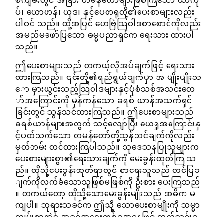
စ်ကျမ်းတွင် အခြား တမန်တော်များဖြစ်ကြသော ယာကု
ပ်၊ ယောဟန်၊ ယုဒ၊ နှင့်ပေတရုတို့၏ပေးစာများလည်း
ပါဝင် သည်။ ထို့အပြင် ဟေဗြဲသြဝါဒစာစောင်ကိုလည်း
အမည်မဖော်ပြသော ဓမ္မပညာရှင်က ရေးသား ထားပါ
သည်။
ဤပေးစာများသည် တကယ့်လိုအပ်ချက်ဖြင့် ရေးသား
ထားကြသည်။ ၎င်းတို့၏ရည်ရွယ်ချက်မှာ အ မျိုးမျိုးသ
ော မှားယွင်းသည့်သြဝါဒများနှင့်ပုံစံသစ်အသင်းတေ
ာ်အကြောင်းကို မှန်ကန်သော ခရစ် ယာန်အသက်ရှင်
ခြင်းတွင် သွန်သင်ထားကြသည်။ ဤပေးစာများသည်
ခရစ်ယာန်များအတွက် သင့်လျော်ပြီး ယေရှုအကြောင်းနှ
င့်ပတ်သက်သော တမန်တော်တို့သွန်သင်ချက်ကိုလည်း
မှတ်တမ်း တင်ထားကြပါသည်။ သုဒေသနပြုသူများက
ပေးစားများစွာ၏ရေးသားချက်ကို မေးခွန်းထုတ်ကြ သ
ည်။ ထိုသို့မေးခွန်းထုတ်ရာတွင် စာရေးသူသည် တင်ပြခ
ျက်ကိုလက်ခံသောသူဖြစ်မဖြစ်ကို ဦးစား ပေးကြသည်
။ တကယ်တော့ ထိုသို့သောမေးခွန်းမျိုးသည် အဓိက မ
ကျပါ။ ဘုရားသခင်က ဤသို့ သောပေးစာမျိုးကို သမ္မာ