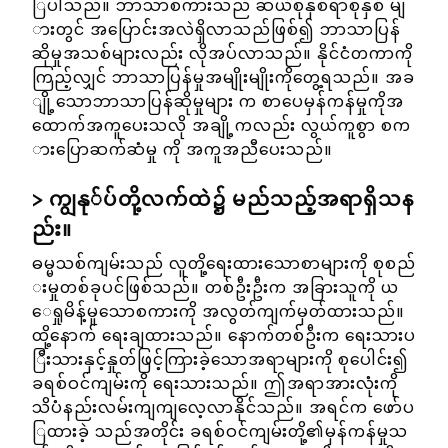
ြပါသည်။ ဘာသာစကားသည် ဆယ်စုနှစ်ရာစုနှစ် မျ
ားတွင် အပြောင်းအလဲရှိလာသည်ဖြစ်၍ ဘာသာပြန်
ဆိုမှုအသစ်များလည်း လိုအပ်လာသည်။ နိုင်ငံတကာကို
ကြည့်လျှင် ဘာသာပြန်မှုအမျိုးမျိုးကိုတွေ့ရသည်။ အခ
ျို့သောဘာသာပြန်ဆိုမှုများ က စာပေမှန်ကန်မှုကိုအ
ထောက်အကူပေးသလို အချို့ကလည်း လွယ်ကူစွာ စက
ားပြောဆက်ဆံမှု ကို အကူအညီပေးသည်။
ကျွနု်ပ်တို့လက်ထဲ၌ မည်သည့်အရာရှိသန
ည်း။
ဓမ္မသစ်ကျမ်းသည် လူတို့ရေးထားသောစာများကို စုစည်
းမှုတစ်ခုပင်ဖြစ်သည်။ တစ်ဦးဦးက အခြားသူကို ယ
ေရှုမိန့်မူသောစကားကို အလွတ်ကျက်မှတ်ထားသည်။
ထို့နောက် ရေးချထားသည်။ နောက်တစ်ဦးက ရေးသားပ
ြီးသားနှင့်နှုတ်ဖြင့်ကြားခဲ့သောအရာများကို စုပေါင်း၍
ခရစ်ဝင်ကျမ်းကို ရေးသားသည်။ ဤအရာအားလုံးကို
သိပံနည်းလမ်းကျကျလေ့လာနိုင်သည်။ အရင်က ဖော်ပ
ြထားခဲ့ သည်အတိုင်း ခရစ်ဝင်ကျမ်းတို့၏မှန်ကန်မှုသ