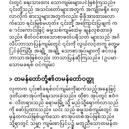
င်းတွင် ရေးသားထား သောကျမ်းများပင်ဖြစ်ကြသည်။
၎င်းတို့သည် အသင်းတော်များအတွက် အကျိုးမရှိ။ လေ့
လာလိုက် စားသူများအတွက်လည်း မှီခိုအားထားလော
က်သော ရင်းမြစ်မဟုတ်။ ၎င်းတို့ အကြောင်းပြချက် က
ောင်းကောင်းဖြင့် ဓမ္မသစ်ကျမ်းထဲမှ ချန်လှစ်ထားခဲ့
သည်။ စိတ်ဝင်စားသောစာဖတ်ပရိသတ် များသည် အင်္ဂ
လိပ်ဘာသာပြန်ကျမ်းတွင် ၎င်းကို လွယ်လင့်တကူ တွေ့မ
ြင်ခဲ့ကြပြီး အချို့ အချို့ သောစာအုပ်များကို ဖင်လန်
ဘာသာအဖြစ်လည်း ဘာသာပြန်ဆိုကြသည်။ (ဥပမာ-
သောမခရစ် ဝင်ကျမ်း)
တမန်တော်တို့၏တမန်တော်ဝတ္ထု
လုကာက ၎င်း၏ခရစ်ဝင်ကျမ်းကိုဆက်သည့်အနေဖြင့်
ဒုတိယစာအုပ်ကိုရေးသားခဲ့သည်။ ထိုစာ အုပ်တွင် ဧဝံဂ
ေလိတရားသည် ရောမမြို့သို့ မည်သို့ရောက်လာသည်
ကို ဖော်ပြထားသည်။ ယင်း သည် ဓမ္မသစ်ကျမ်းတွင် အ
မှန်တကယ်ဖြစ်ပျက်သော စာအုပ်တစ်အုပ်ဖြစ်သည်။
သို့ရာတွင် သမ္မာ ကျမ်းစာပြင်ပ၌ မတူညီသောတမန်တ