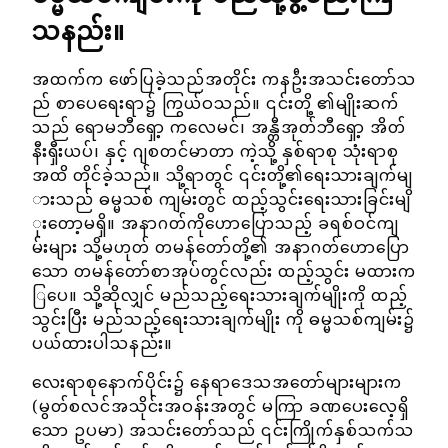
သနည်း။
အထက်က ဖော်ပြခဲ့သည်အတိုင်း ကနဦးအသင်းတော်သ
ည် စာပေရေးရာ၌ ကြွယ်ဝသည်။ ၎င်းတို့ ၏မျိုးဆက်
သည် ရောမဘီရှော့ ကလေမင်၊ အန္တီအုတ်ဘီရှော့ အိတ်
နီးရှီးယပ်၊ နှင့် ဂျစတင်မာတာ ကဲ့သို့ နှစ်ရာစု သုံးရာစု
အထိ တိုင်ခဲ့သည်။ သို့ရာတွင် ၎င်းတို့၏ရေးသားချက်မျ
ားသည် ဓမ္မသစ် ကျမ်းတွင် ထည့်သွင်းရေးသားခြင်းမျိ
ုးတော့မရှိ။ အနာဂတ်ကိုဟောပြောသည့် ခရစ်ဝင်ကျ
မ်းများ သို့မဟုတ် တမန်တော်တို့၏ အနာဂတ်ဟောပြော
သော တမန်တော်စာအုပ်တွင်လည်း ထည့်သွင်း မထားက
ြပေ။ သို့ဆိုလျှင် မည်သည့်ရေးသားချက်မျိုးကို ထည့်
သွင်းပြီး မည်သည့်ရေးသားချက်မျိုး ကို ဓမ္မသစ်ကျမ်း၌
ပယ်ထားပါသနည်း။
လေးရာစုနောက်ပိုင်း၌ နေရာဒေသအတော်များများက
(မွတ်စလင်အသိုင်းအဝန်းအတွင် မကြာ ခဏပေးလေ့ရှိ
သော ဥပမာ) အသင်းတော်သည် ၎င်းကြိုက်နှစ်သက်သ