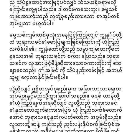
ည် သိပံရှုထောင့်အားဖြင့်ပင်လျှင် သံသယရှိစရာမလို
ကြောင်းတွေ့ရပါသည်။ ဒါတင်မကသေးဘူး။ ဓမ္မသစ်
ကျမ်းအားလုံးသည် လူတို့စုစည်းထားသော စာအုပ်တစ်
အုပ်မျှသာ မဟုတ်ပါ။
ဓမ္မသစ်ကျမ်းတစ်ခုလုံးအနေဖြင့်ကြည့်လျှင် ကျွနု်ပ်တို့
ထံ ဘုရားသခင်၏ဖော်ပြချက်ဖြစ်ကြောင်းကို ယုံကြည်
လက်ခံပါ၏။ ကျွန်တော်တို့သည် သမ္မာကျမ်းစာကိုဖတ်
ရှုသောအခါ ဘုရားသခင်က စကား ပြောသည်။ ဘုရား
သခင်က လူအားဖြင့်မိန့်ဆိုထားသောစကားတိုင်းကို သေ
ချာစေသည်။ ဤအမြင် ကို သိပံနည်းလမ်းဖြင့် အဘယ်
သူမျှ လေ့လာနိုင်ခြင်းမရှိပါ။
သို့ဆိုလျှင် ဤစာအုပ်စုစည်းမှုက အခြားဘာသာရေးစာ
အုပ်များနှင့်မည်သို့ကွားခြားပါသနည်း။ ခရစ် ယာန်တို့
၏ယုံကြည်ချက်အရဆိုလျှင် လူတို့သည် ဘုရားသခင်
၏နှုတ်တော်ထွက်စကားအဖြစ် ယုံ ကြည်လက်ခံလောက်
အောင် ဘုရားသခင့်နှုတ်ကပတ်တော်က အစွမ်းရှိသည်။
လူသားတို့ ဆန့် ကျင်သည့် ညှင်းပန်းနှိပ်စက်ခြင်းပုံစံအ
မျိုးစုံကလည်း အနိုင်မယူ။ သက်သာလောနိတ်မြို့တွင်