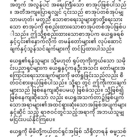
အတွက် အလွန်ပင် အရေးကြီးသော စာအုပ်ဖြစ်ပါသည်
။ အတိအကျပြောရလျှင် ၎င်းသည် စာအုပ်တစ်အုပ်မျှ
သာမဟုတ်၊ မတူညီ သောစာရေးသူများစွာတို့ရေးသား
သော စာအုပ်ကို စုစည်းထားသောစာအုပ်တစ်အုပ်ဖြစ်ပ
ါသည်။ ဤသို့စုစည်းထားသောစာအုပ်က ယေရှုခရစ်
နှင့်၎င်း၏နောက်လိုက် တမန်တော်များ၏ လုပ်ဆောင်
ချက်နှင့်သွန်သင်ချက်များကို တင်ပြထားပါသည်။
ယေရှု၏ရန်သူများ သို့မဟုတ် ရုပ်တုကိုးကွယ်သော သမို
င်းပညာရှင်များက ယေရှုနှင့်ကနဦးအသင်း တော်များအ
ကြောင်းရေးသားချက်များကို ဖတ်ရှုခြင်းသည်လည်း စိ
တ်ဝင်စားဖွယ်ဖြစ်ပါသည်။ သို့ရာ တွင် ဤကိုးကားချက်
များသည် ဖြစ်နေကျဆိုပေမယ့် ဖြစ်ခဲသည်။ သို့ဖြစ်၍
ဖြစ်နေကျဆိုသော် လည်း ယေရှုအသက်တာ၌ဖြစ်ပျက်
သောအရာများ၏အထင်ရှားဆုံးသောအဖြစ်အပျက်များ
နှင့်ဆိုင် သည့် ရာဇဝင်တွင်သည့်အရာကို အဘယ်သူမျှ
မငြင်းပယ်နိုင်ကြပေ။
ယေရှုကို မိမိတို့ကယ်တင်ရှင်အဖြစ် သိရှိလာရန် ဓမ္မသစ်