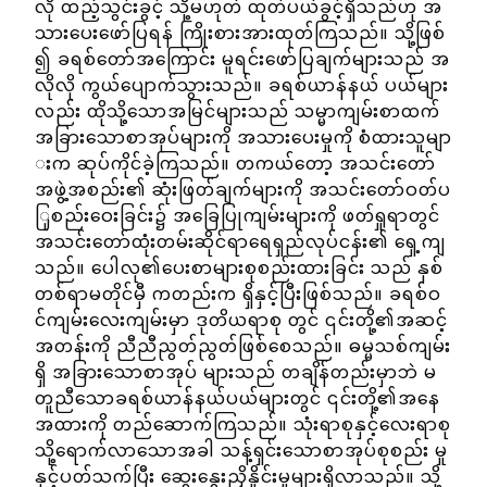
လို ထည့်သွင်းခွင့် သို့မဟုတ် ထုတ်ပယ်ခွင့်ရှိသည်ဟု အ
သားပေးဖော်ပြရန် ကြိုးစားအားထုတ်ကြသည်။ သို့ဖြစ်
၍ ခရစ်တော်အကြောင်း မူရင်းဖော်ပြချက်များသည် အ
လိုလို ကွယ်ပျောက်သွားသည်။ ခရစ်ယာန်နယ် ပယ်များ
လည်း ထိုသို့သောအမြင်များသည် သမ္မာကျမ်းစာထက်
အခြားသောစာအုပ်များကို အသားပေးမှုကို စံထားသူမျာ
းက ဆုပ်ကိုင်ခဲ့ကြသည်။ တကယ်တော့ အသင်းတော်
အဖွဲ့အစည်း၏ ဆုံးဖြတ်ချက်များကို အသင်းတော်ဝတ်ပ
ြုစည်းဝေးခြင်း၌ အခြေပြုကျမ်းများကို ဖတ်ရှုရာတွင်
အသင်းတော်ထုံးတမ်းဆိုင်ရာရေရှည်လုပ်ငန်း၏ ရှေ့ကျ
သည်။ ပေါလု၏ပေးစာများစုစည်းထားခြင်း သည် နှစ်
တစ်ရာမတိုင်မှီ ကတည်းက ရှိနှင့်ပြီးဖြစ်သည်။ ခရစ်ဝ
င်ကျမ်းလေးကျမ်းမှာ ဒုတိယရာစု တွင် ၎င်းတို့၏အဆင့်
အတန်းကို ညီညီညွတ်ညွတ်ဖြစ်စေသည်။ ဓမ္မသစ်ကျမ်း
ရှိ အခြားသောစာအုပ် များသည် တချိန်တည်းမှာဘဲ မ
တူညီသောခရစ်ယာန်နယ်ပယ်များတွင် ၎င်းတို့၏အနေ
အထားကို တည်ဆောက်ကြသည်။ သုံးရာစုနှင့်လေးရာစု
သို့ရောက်လာသောအခါ သန့်ရှင်းသောစာအုပ်စုစည်း မှု
နှင့်ပတ်သက်ပြီး ဆွေးနွေးညှိနှိုင်းမှုများရှိလာသည်။ သို့