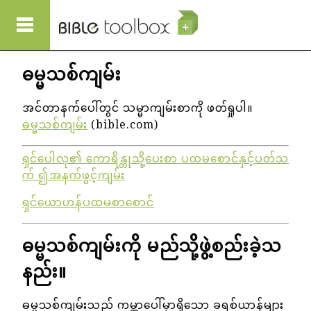
အဓိကအကြောင်းအရာသို့ သွားမည်
ဓမ္မသစ်ကျမ်း
အင်တာနက်ပေါ်တွင် သမ္မာကျမ်းစာကို ဖတ်ရှုပါ။
ဓမ္မသစ်ကျမ်း
(bible.com)
ရှင်ပေါလု၏ ကောရိန္တုသို့ပေးစာ ပထမစောင်နှင့်ပတ်သ
က် ၍အနက်ဖွင့်ကျမ်း
ရှင်ယောဟန်ပထမစာစောင်
ဓမ္မသစ်ကျမ်းကို မည်သို့ဖွဲ့စည်းခဲ့သ
နည်း။
ဓမ္မသစ်ကျမ်းသည် ကမ္ဘာပေါ်မှာရှိသော ခရစ်ယာန်များ