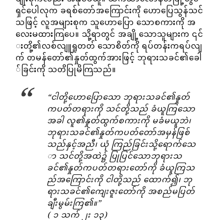
ရှင်ပေါလုက ခရစ်တော်အကြောင်းကို ဟောပြေသွန်သင်
သဖြင့် လူအများစုက သူဟောပြော သောစကားကို အ
လေးမထားကြပေ။ သို့ရာတွင် အချို့သောသူများက ၎င်
းတို့၏လစ်လျူရှုတတ် သောစိတ်ကို ရပ်တန်းကရပ်လျ
က် တမန်တော်၏နှုတ်ထွက်အားဖြင့် ဘုရားသခင်၏ခေါ
်ခြင်းကို သတိပြုမိကြသည်။
“ငါတို့ဟောပြောသော ဘုရားသခင်၏နှုတ်
ကပတ်တရားကို သင်တို့သည် ခံယူကြသော
အခါ လူ၏နှုတ်ထွက်စကားကို မခံမယူဘဲ၊
ဘုရားသခင်၏နှုတ်ကပတ်တော်အမှန်ဖြစ်
သည်နှင့်အညီ၊ ယုံ ကြည်ခြင်းသို့ရောက်သေ
ာ သင်တို့အထဲ၌ ပြုပြင်သောဘုရားသ
ခင်၏နှုတ်ကပတ်တရားတော်ကို ခံယူကြသ
ည်အကြောင်းကို ငါတို့သည် ထောက်၍၊ ဘု
ရားသခင်၏ကျေးဇူးတော်ကို အစည်မပြတ်
ချီးမွမ်းကြ၏။”
( ၁ သက် ၂း ၁၃)