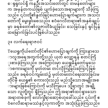
ေရုရှလင်ရှိ ကနဦးအသင်းတော်တွင် တမန်တော်များ
က အမှန်တကယ်ဖြစ် ပျက်ခဲ့သောအရာများကို သိခဲ့ကြ
သည်။ ၎င်းတို့၏နှုတ်ဖြင့်ဟောပြောချက်များက အသင်း
တော်ကို မွေးဖွါးစေသည်။ ဧဝံဂေလိတရား၏အနှစ်ချုပ်
မှာ ခရစ်တော်၏လူ့ဇာတိခံယူခြင်း၊ သေခြင်းနှင့် ရှင်ပြန်
ထမြောက်ခြင်းပင်ဖြစ်ပါသည်။
၃။ လက်ရေးရာဇဝင်
Tယေရှုကိုယ်တော်တိုင်၏ဟောပြောချက်ကို ကြားနာသေ
ာလူအရေအတွက်တို့သည် ယုတ် လျှော့ရန် စတင်ကြိ
ုးစားခဲ့ကြသည်။ အကြောင်းမှာ ယေရှုမိန့်တော်မူသေ
ာစကားများကို မှတ်တမ်း တင်လိုကြခြင်းကြောင့်ဖြစ်
သည်။ ခရစ်ဝင်ကျမ်းထဲ၌ မှတ်တမ်းတင်ရေးထားခြင်းမ
တိုင်မှီ ယေရှု၏ စကားလုံးသည် မည်သို့သောအမျိုးအစ
ားများဖြစ်ကြောင်းကို မသိကြပေ။ သို့ရာတွင် အချို့
သော လူတို့တွင် ရှိကြသည်။ ဤအရာ၏ထင်ရှားသော
အရာတစ်ခုကို လော်ဂျီရာဆော့စ်ဟုခေါ်သည်။ ၎င်းကို ဧ
ဝံဂေလိဆရာမဿဲနှင့်လုကာတို့က အသုံးပြုခဲ့ကြသည်။