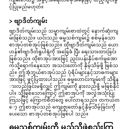
ကျမ်းစာထဲ၌ အခွင့်အရေးတစ်ခုအနေဖြင့် ထည့်သွင်းခွ
င့်ပြုမည်မဟုတ်။
ဗျာဒိတ်ကျမ်း
ဗျာဒိတ်ကျမ်းသည် သမ္မာကျမ်းစာထဲတွင် နောက်ဆုံးကျ
မ်းဖြစ်သည်။ ယင်းသည် ဓမ္မသစ်ကျမ်း၌ စစ်မှန်သော
စာအုပ်တစ်အုပ်ဖြစ်သည်။ ထိုဗျာဒိတ်ကျမ်းသည် ယော
ဟန်၏ဗျာဒိတ်ရူပါရုံကို အခြေခံ ပြီး ရေးသားထားခြင်း
ဖြစ်သည်။ ထိုစာအုပ်အားဖြင့် ညှင်းပန်းနှိပ်စက်မှုအော
က်သို့ရောက်နေသော အသင်းတော်ကို နှိမ့်သိမ့်ဖို့ ဖြစ်သ
ည်။ ဤအံ့ဘွယ်စာအုပ်သည် ပုံရိပ်များနှင့်သာဓကများ
အားဖြင့် ဖွင့်ပြထားပါသည်။ ဓမ္မဟောင်းကျမ်းကို သိရှိန
ားလည်ခြင်းမရှိလျှင် ဤကျမ်းကို နားလည်ဖို့ မဖြစ်နိုင်
ပါ။ သို့ဖြစ်သောကြောင့် ဤစာအုပ်ကို အလွဲအသုံးပြု
ကြသဖြင့် ကြောက်စိတ်တွေ ပေါ်လာရသည်။ တကယ်တ
ော့ ဤစာအုပ်သည် ကျေးဇူးတော်နှင့်နှိမ့်သိမ့်ခြင်းကို
ပေးသော စာအုပ်တစ်အုပ်ဖြစ်ပါ သည်။
ဓမ္မသစ်ကျမ်းကို မည်သို့ဖွဲ့စည်းကြ