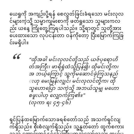
ယေရှုကို အကျဉ်းပို့ရန် စေလွှတ်ခြင်းခံရသော မင်းလုလ
င်များကဲ့သို့ သမ္မာကျမ်းစာကို ဖတ်ရှုသော သူများကလ
ည်း ယနေ့ ကြုံတွေ့ကြရပါသည်။ သို့ရာတွင် သူတို့အား
ပေးထားသော လုပ်ငန်းတာ ဝန်ကိုတော့ ပြီးမြောက်ကြခြ
င်းမရှိပါ။
“ထိုအခါ မင်းလုလင်တို့သည် ယဇ်ပုရောဟိ
တ်အကြီး၊ ဖာရိရှဲထံသို့ပြန်၍၊ ထိုမင်းတို့က၊
အ ဘယ့်ကြောင့် သူ့ကိုမဆောင်ခဲ့ကြသနည်
းဟု မေးမြန်းလျှင်၊ မင်းလုလင်တို့က၊ ထို
သူဟောပြော သကဲ့သို့ အဘယ်သူမျှ မဟော
စဖူးပါဟု လျှောက်ကြ၏။”
(လုကာ ရး ၄၅-၄၆)
ရှင်ပြန်ထမြောက်သောခရစ်တော်သည် အသက်ရှင်လျ
က်ရှိသည်။ စိုးစံလျက်ရှိသည်။ သူ့နှုတ်တော် ထွက်စကား