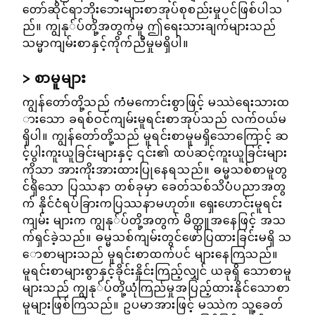
တော်ဆိုင်ရာဘိုးဘေးများစာအုပ်စုစည်းမှုပင်ဖြစ်ပါသ
ည်။ ကျွနု်ပ်တို့အတွက်မူ ဤရေးသားချက်များသည်
သမ္မာကျမ်းစာနှင့်ကိုက်ညီမှုမရှိပါ။
စာမူများ
ကျွန်တော်တို့သည် ကံမကောင်းစွာဖြင့် မဿဲရေးသားထ
ားသော ခရစ်ဝင်ကျမ်းမူရင်းစာအုပ်သည် လက်ဝယ်မ
ရှိပါ။ ကျွန်တော်တို့သည် မူရင်းစာမူမရှိသောကြောင့် ဆ
င့်ပွါးကူးယူခြင်းများနှင့် ၎င်း၏ ထပ်ဆင့်ကူးယူခြင်းများ
ကိုသာ အားကိုးအားထားပြုနေရသည်။ ဓမ္မသစ်စာမူတွ
င်ရှိသော ပြဿနာ တစ်ခုမှာ ခေတ်သစ်သိပံပညာအတွ
က် နိုင်ငံရပ်ခြားကပြဿနာမဟုတ်။ ရှေးဟောင်းမူရင်း
ကျမ်း များက ကျွနု်ပ်တို့အတွက် မိတ္တူအနေဖြင့် အသ
က်ရှင်ခဲ့သည်။ ဓမ္မသစ်ကျမ်းတွင်ဖော်ပြထားခြင်းမရှိ သ
ောစာများသည် မူရင်းစာထက်ပင် များနေကြသည်။
မူရင်းစာများစွာနှင့်ခိုင်းနှိုင်းကြည့်လျှင် ယခုရှိ သောစာမူ
များသည် ကျွနု်ပ်တို့ယုံကြည်မှုအပြည့်ထားနိုင်သောစာ
မူများဖြစ်ကြသည်။ ဥပမာအားဖြင့် မဿဲက သူ့ခေတ်