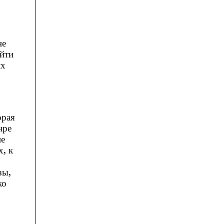
не
айти
их
орая
нре
не
, к
зы,
ко