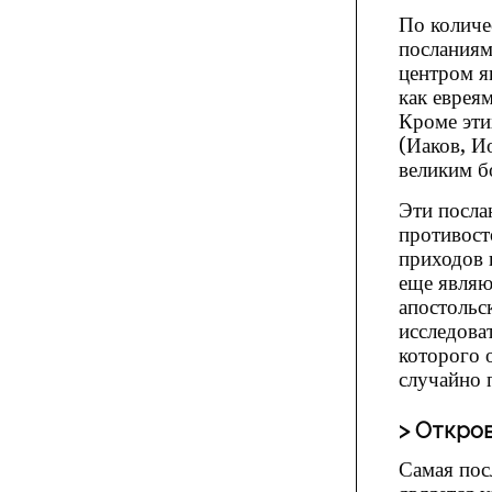
По количе
посланиям
центром я
как евреям
Кроме эти
(Иаков, И
великим б
Эти посла
противост
приходов 
еще являю
апостольс
исследова
которого о
случайно 
Откров
Самая пос