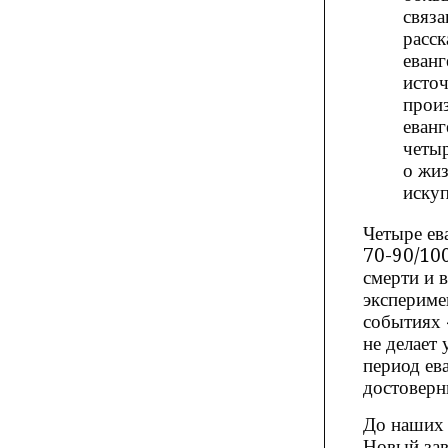
связа
расск
еванг
источ
произ
еванг
четыр
о жиз
искуп
Четыре ев
70-90/100 
смерти и 
экспериме
событиях 
не делает
период ев
достоверн
До наших 
Новый зав