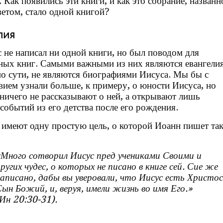
 Как появились эти книги, и как это собрание, названн
етом, стало одной книгой?
лия
 не написал ни одной книги, но был поводом для
ных книг. Самыми важными из них являются евангелия
по сути, не являются биографиями Иисуса. Мы бы с
вием узнали больше, к примеру, о юности Иисуса, но
 ничего не рассказывают о ней, а открывают лишь
событий из его детства после его рождения.
 имеют одну простую цель, о которой Иоанн пишет так
Много сотворил Иисус пред учениками Своими и
ругих чудес, о которых не писано в книге сей. Сие же
аписано, дабы вы уверовали, что Иисус есть Христос
ын Божий, и, веруя, имели жизнь во имя Его.»
Ин 20:30-31).