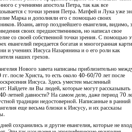
нного с учениями апостола Петра, так как все
азывается с точки зрения Петра. Матфей и Лука уже зн
елие Марка и дополняли его с помощью своих
ников. Иоанн, автор позднейшего евангелия, видимо, 
ведения своих предшественников, но написал свое
елие со своей собственной точки зрения. С помощью э
ех евангелий передается богатая и многогранная карт
ни и учениях Иисуса Назарянина и о его роли как
ителя наших грехов.
ангелия Нового завета написаны приблизительно межд
гг. после Христа, то есть около 40-60/70 лет после
воскресения Иисуса. Здесь уместен мысленный
нт: Найдете ли Вы людей, которые могут рассказывать
40-летней давности? На самом деле, даже период 70 л
 устной традиции недостоверной. Написанные в ранний
ангелия еще весьма близки к Иисусу, и их рассказы
ы.
дней сохранились и другие евангелия, которые не вход
ет. Эти так называемые апокрифические евангелия