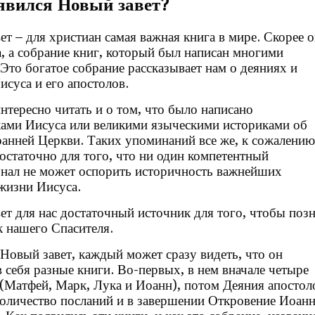
явился Новый завет?
ет – для христиан самая важная книга в мире. Скорее о
а, а собрание книг, который был написан многими
 Это богатое собрание рассказывает нам о деяниях и
исуса и его апостолов.
нтересно читать и о том, что было написано
ами Иисуса или великими языческими историками об
ранней Церкви. Таких упоминаний все же, к сожалению
достаточно для того, что ни один компетентный
нал не может оспорить историчность важнейших
жизни Иисуса.
ет для нас достаточный источник для того, чтобы позн
к нашего Спасителя.
Новый завет, каждый может сразу видеть, что он
в себя разные книги. Во-первых, в нем вначале четыре
 (Матфей, Марк, Лука и Иоанн), потом Деяния апостол
оличество посланий и в завершении Откровение Иоанн