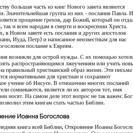
ству большая часть из книг Нового завета являются
и. Значительнейшая группа из них - послания Павла. 
вляется прощение грехов, дар Божий, который он отда
, так и всем народам в смерти и воскресении Христа.
х, в Новом завете есть послания и других апостолов
оанн, Иуда, Петр) и написанное неизвестным для нас
огословом послание к Евреям.
ния возникли для острой нужды. С их помощью хотел
оять распространяющимся лжеучениям или учить нов
на правильный христианский образ жизни. Эти письма 
тся нормативными для христиан и сохраняют
кое учение об Иисусе. В отношении многих посланий
тели сомневаются, является ли их автором тот, имя
ни носят. На самом деле этот вопрос не так важен: Бог
позволил этим книгам стать частью Библии.
ение Иоанна Богослова
ледняя книга всей Библии, Откровение Иоанна Богосло