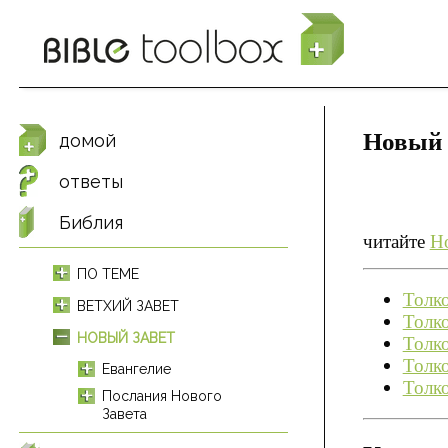
Перейти к основному содержанию
Новый 
домой
ответы
Библия
читайте
Н
ПО ТЕМЕ
Толк
ВЕТХИЙ ЗАВЕТ
Толк
НОВЫЙ ЗАВЕТ
Толко
Толк
Евангелие
Толко
Послания Нового
Завета