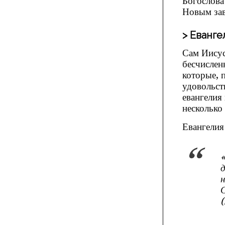
Богослова.
Новым зав
Еванге
Сам Иисус
бесчислен
которые, 
удовольст
евангелия
несколько 
Евангелия
«
д
н
С
(