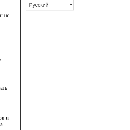
н не
,
ать
ов и
а