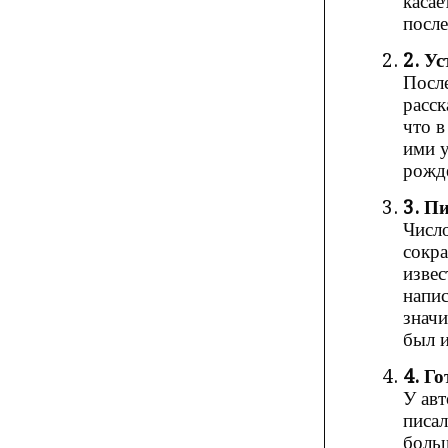
касае
после
2. Ус
После
расск
что в
ими у
рожде
3. П
Число
сокра
извес
напис
знач
был и
4. Г
У авт
писал
больш