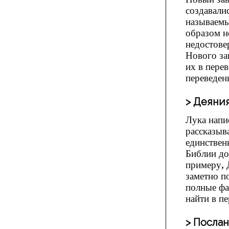
создавали
называемы
образом н
недостове
Нового за
их в перев
переведен
Деяния
Лука напи
рассказыв
единствен
Библии до
примеру, 
заметно п
полные фа
найти в пе
Посла