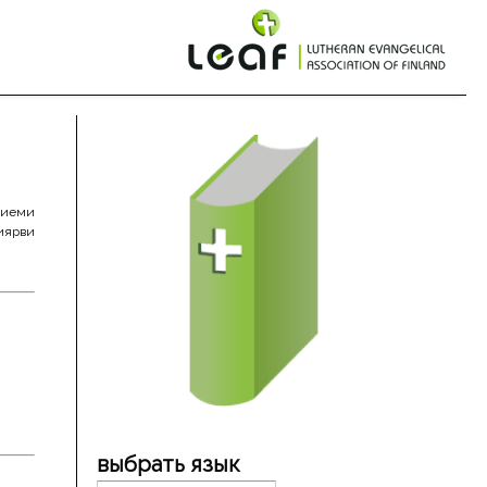
ниеми
иярви
выбрать язык