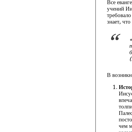
Все еванг
учений Ии
требовало
знает, что
«
т
б
(
В возникн
Исто
Иисус
впеча
толпи
Палес
посто
чем м