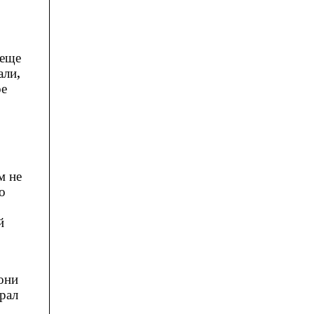
 еще
али,
ое
м не
о
й
они
рал