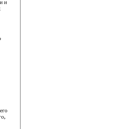
и и
х
о
его
го,