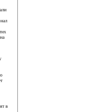
али
знал
тих
ина
у
 о
ет
ят в