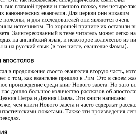
сь вне главной церкви и намного позже, чем четыре так
х канонических евангелия. Для церкви они никаким
е полезны, и для исследователей они являются очень
рным источником. По хорошей причине их оставили в
вета. Заинтересованный в теме читатель может легко н
одах на английский язык, и некоторое количество из н
ы и на русский язык (в том числе, евангелие Фомы).
 апостолов
сал в продолжение своего евангелия вторую часть, кот
ает о том, как евангелие пришло в Рим. Это в своем жа
ное произведение среди книг Нового завета. Но зато в
 нас дошло большое количество рассказов об апостолах
Деяния Петра и Деяния Павла. Эти книги написаны
озже, чем книги Нового завета и часто содержат расска
нтастическими сюжетами. Также эти произведения лег
реводах.
ния