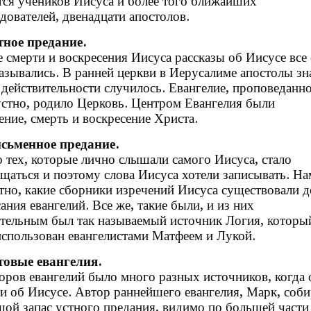
тся учеников Иисуса и более того ближайших
дователей, двенадцати апостолов.
тное предание.
 смерти и воскресения Иисуса рассказы об Иисусе все
азывались. В ранней церкви в Иерусалиме апостолы зн
 действительности случилось. Евангелие, проповеданн
стно, родило Церковь. Центром Евангелия были
ние, смерть и воскресение Христа.
исьменное предание.
 тех, которые лично слышали самого Иисуса, стало
щаться и поэтому слова Иисуса хотели записывать. На
тно, какие сборники изречений Иисуса существовали д
ания евангелий. Все же, такие были, и из них
ительным был так называемый источник Логия, которы
спользован евангелистами Матфеем и Лукой.
отовые евангелия.
оров евангелий было много разных источников, когда 
и об Иисусе. Автор раннейшего евангелия, Марк, соби
ой запас устного предания, видимо по большей части