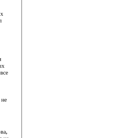
Их
л
и
ых
все
 не
ва,