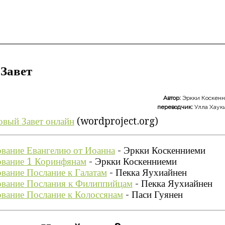
Завет
Автор:
Эркки Коскен
переводчик:
Улла Хаук
овый Завет онлайн
(wordproject.org)
ование Евангелию от Иоанна
- Эркки Коскенниеми
ование 1 Коринфянам
- Эркки Коскенниеми
вание Послание к Галатам
- Пекка Яухиайнен
ование Послания к Филиппийцам
- Пекка Яухиайнен
вание Послание к Колоссянам
- Паси Гуянен