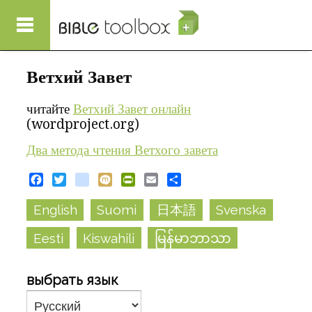
Перейти к основному содержанию
Ветхий Завет
читайте
Ветхий Завет онлайн
(wordproject.org)
Два метода чтения Ветхого завета
Facebook
Twitter
blogger_post
Mixi
PrintFriendly
Email
Share
English
Suomi
日本語
Svenska
Eesti
Kiswahili
မြန်မာဘာသာ
выбрать язык