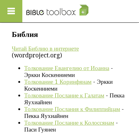
Перейти к основному содержанию
Библия
Читай Библию в интернете
(wordproject.org)
Толкование Евангелию от Иоанна
-
Эркки Коскенниеми
Толкование 1 Коринфянам
- Эркки
Коскенниеми
Толкование Послание к Галатам
- Пекка
Яухиайнен
Толкование Послания к Филиппийцам
-
Пекка Яухиайнен
Толкование Послание к Колоссянам
-
Паси Гуянен