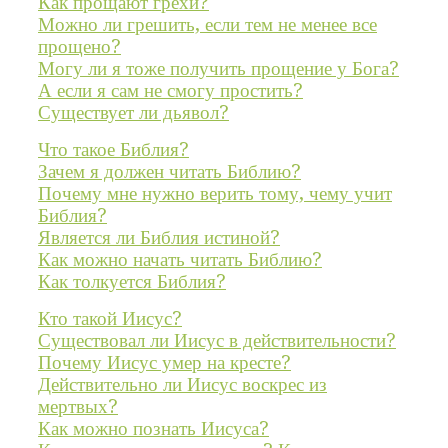
Как прощают грехи?
Можно ли грешить, если тем не менее все
прощено?
Могу ли я тоже получить прощение у Бога?
А если я сам не смогу простить?
Существует ли дьявол?
Что такое Библия?
Зачем я должен читать Библию?
Почему мне нужно верить тому, чему учит
Библия?
Является ли Библия истиной?
Как можно начать читать Библию?
Как толкуется Библия?
Кто такой Иисус?
Существовал ли Иисус в действительности?
Почему Иисус умер на кресте?
Действительно ли Иисус воскрес из
мертвых?
Как можно познать Иисуса?