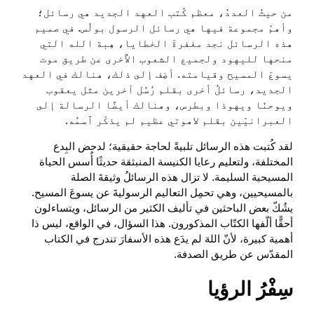
من حيثُ العددُ، معظم كُتب العهد الجديد هي رسائل؛
وأهمّ مجموعة فيها هي رسائل الرسول بولُس. في صميم
هذه الرسائل نجد مغفرةَ الخطايا، هِبة الله التي
منحها لليهود ولجميع الشعوب الأُخرى عن طريق موت
يسوعَ المسيح وقيامته. أضِف إلى ذلك، هنالك في العهد
الجديد، رسائلُ أخرى بقلم رُسُل آخرين مثل يعقوب
ويوحنّا ويهوذا وبطرس، وهنالك أيضًا الرسالة إلى
العبرانيّين بقلم لاهوتي عظيم لم يذكَر ٱسمُه.
لقد كُتبت هذه الرسائل تلبيةً لحاجة حقيقية؛ لدحض البِدع
المختلفة، ولتعليم رعايا الكنيسة المنبثقة حديثًا أُسس الحياة
المسيحية السليمة. لا تزال هذه الرسائلُ وثيقةَ الصلة
بالمسيحيين، وهي تحمِل التعاليم الرسوليةَ عن يسوعَ المسيح.
يشُكّ بعض الباحثين في تأليف الكثير من الرسائل، ويتساءلون
أحقًّا ألّفها الكتّاب المذكورون. هذا السؤال، في الواقع، ليس ذا
أهمية كبيرة، لأنّ اللهَ لم يدَع هذه الأسفارَ تندرج في الكتاب
المقدّس عن طريق الصدفة.
سِفْرُ الرؤيا