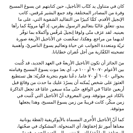
كان في متناول يد كتّاب الأناجيل، حين كتابتهم عن يسوعَ المسيح
وفرة من المصادر المختلفة. وقد جمع البشير مُرقس، كاتب
الإنجيل الأقدم، كمًّا كبيرًا من التقاليد الشفوية التي، على ما
يبدو، تتعلّق غالبًا بتعاليم الرسول بطرس، إذ أنّها مرويّةٌ كما رآها
بعينيه. لقد عرَف متّى ولوقا إنجيلَ مُرقُس وأكملاه بما توفّر
لديهما من مراجع. وهكذا، تمخّضت عن الأناجيل الأربعة صورة
ثريّة ومتعددة الجوانب عن حياة وتعاليم يسوعَ الناصريّ، وأهمية
تضحيته الكفّارية من أجل غُفران خطايانا.
منَ الجائز أن تكون الأناجيل الأربعةُ في العهد الجديد، قد كُتبت
بين الأعوام ٧٠-٩٠ أو ١٠٠ م.، أي بعدَ موت يسوعَ المسيح وقيامته
بحوالي ٤٠-٦٠ أو ٧٠ عاما. دعْنا نقوم بتجربة فكريّة: هل تستطيع
العثورَ على شخص يُمكنه أن يسرُدَ عليك ما حدث من وقائعَ قبل
أربعين عامًا؟ في الواقع، حتّى مدّة سبعين عامًا قد تجعل الذاكرةَ
بالكاد غير موثوقة. ومن المعروف أنّ الأناجيل التي كُتبت في
زمن مبكّر، كانت قريبةً من زمن يسوعَ المسيح، وهذا يجعلها
موثوقة.
كما أنّ الأناجيل الأُخرى المسماة بالأپوكريفية (لفظة يونانية
معناها أُمور تمّ إخفاؤها، أي المنحولة، المشكوك في صحّتها،
المختلقة، الملفّقة) التي لا تنتمي إلى العهد الجديد، قد تمّ