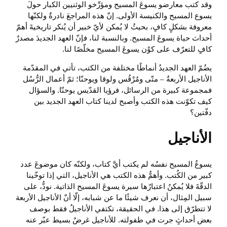
وقد كتب معارضو يسوعَ المسيح ومؤرِّخو الوثنيين الكبار حولَ
يسوع المسيح والكنيسة الأولى. إنّ هذه المراجعَ نادرةٌ ولكنّها
معروفة بشكلٍ كافٍ، بحيثُ لا يُمكن لأيّ خبير أن يُنكر تاريخيةَ أهمّ
أحداث حياة يسوعَ المسيح. وبالنسبة لنا، فإنّ العهد الجديدَ مصدرٌ
كافٍ للتعرّف على كوْن يسوعَ المسيح مخلّصًا لنا.
يضُمّ العهد الجديدُ أنماطًا مختلفة من الكتب، تأتي في المقدّمة
الأناجيل الأربعةُ – متّى ومُرْقُس ولوقا ويوحنّا؛ ثمّ أعمال الرُّسُل
فمجموعة كبيرة من الرسائل، فرؤيا القدّيس يوحنّا. والسؤال
كيف تكوّنت هذه الكتب وأصبح لدينا كتاب العهد الجديد بين
دفّتين؟
الأناجيل
يسوعُ المسيح نفسُه لم يكتب أيَّ كتاب، ولكنّه كان موضوعَ عدد
كبير من الكُتب. وأهمُّ هذه الكتب هي الأناجيل، التي إذا توخّينا
الدقّةَ فلا يُمكنُ اعتبارُها سيرة يسوعَ المسيح الذاتية. نودُّ، على
سبيل المِثال، أن نعرف شيئًا ما عن شبابه، إلّا أنّ الأناجيل الأربعة
لا تتطرّق إلى هذا. في الحقيقة، تكتفي الأناجيلُ فقط بوصف
بعض أحداثٍ جرت في طفولته. للأناجيل غرضٌ بسيط عبّر عنه