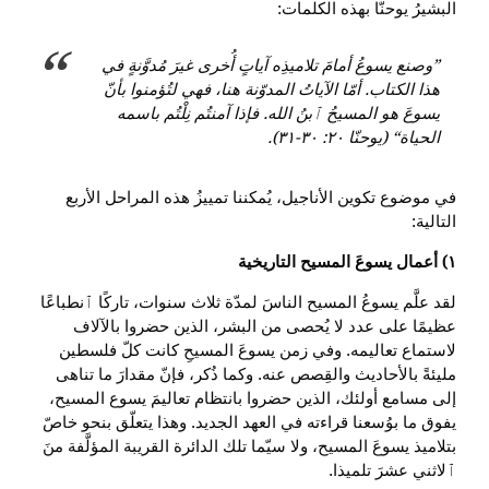
البشيرُ يوحنّا بهذه الكلمات:
”وصنع يسوعُ أمامَ تلاميذِه آياتٍ أُخرى غيرَ مُدوَّنةٍ في
هذا الكتاب. أمّا الآياتُ المدوّنة هنا، فهي لتُؤمنوا بأنّ
يسوعَ هو المسيحُ ٱبنُ الله. فإذا آمنتُم نِلْتُم باسمه
الحياة“ (يوحنّا ٢٠: ٣٠-٣١).
في موضوع تكوين الأناجيل، يُمكننا تمييزُ هذه المراحل الأربع
التالية:
١) أعمال يسوعَ المسيح التاريخية
لقد علَّم يسوعُ المسيح الناسَ لمدّة ثلاث سنوات، تاركًا ٱنطباعًا
عظيمًا على عدد لا يُحصى من البشر، الذين حضروا بالآلاف
لاستماع تعاليمه. وفي زمن يسوعَ المسيحِ كانت كلّ فلسطين
مليئةً بالأحاديث والقِصص عنه. وكما ذُكر، فإنّ مقدارَ ما تناهى
إلى مسامع أولئك، الذين حضروا بانتظام تعاليمَ يسوع المسيح،
يفوق ما بوُسعنا قراءته في العهد الجديد. وهذا يتعلّق بنحو خاصّ
بتلاميذ يسوعَ المسيح، ولا سيّما تلك الدائرة القريبة المؤلَّفة منَ
ٱلاثني عشرَ تلميذا.