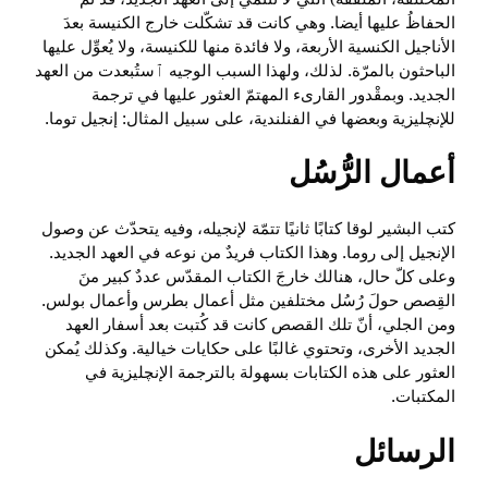
الحفاظُ عليها أيضا. وهي كانت قد تشكّلت خارج الكنيسة بعدَ
الأناجيل الكنسية الأربعة، ولا فائدة منها للكنيسة، ولا يُعوِّل عليها
الباحثون بالمرّة. لذلك، ولهذا السبب الوجيه ٱستُبعدت من العهد
الجديد. وبمقْدور القارىء المهتمّ العثور عليها في ترجمة
للإنچليزية وبعضها في الفنلندية، على سبيل المثال: إنجيل توما.
أعمال الرُّسُل
كتب البشير لوقا كتابًا ثانيًا تتمّة لإنجيله، وفيه يتحدّث عن وصول
الإنجيل إلى روما. وهذا الكتاب فريدٌ من نوعه في العهد الجديد.
وعلى كلّ حال، هنالك خارجَ الكتاب المقدّس عددٌ كبير منَ
القِصص حولَ رُسُل مختلفين مثل أعمال بطرس وأعمال بولس.
ومن الجلي، أنّ تلك القصص كانت قد كُتبت بعد أسفار العهد
الجديد الأخرى، وتحتوي غالبًا على حكايات خيالية. وكذلك يُمكن
العثور على هذه الكتابات بسهولة بالترجمة الإنچليزية في
المكتبات.
الرسائل