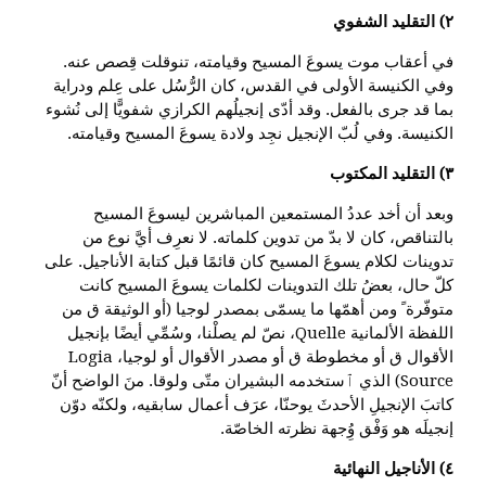
٢) التقليد الشفوي
في أعقاب موت يسوعَ المسيح وقيامته، تنوقلت قِصص عنه.
وفي الكنيسة الأولى في القدس، كان الرُّسُل على عِلم ودراية
بما قد جرى بالفعل. وقد أدّى إنجيلُهم الكرازي شفويًّا إلى نُشوء
الكنيسة. وفي لُبّ الإنجيل نجِد ولادة يسوعَ المسيح وقيامته.
٣) التقليد المكتوب
وبعد أن أخد عددُ المستمعين المباشرين ليسوعَ المسيح
بالتناقص، كان لا بدّ من تدوين كلماته. لا نعرِف أيَّ نوع من
تدوينات لكلام يسوعَ المسيح كان قائمًا قبل كتابة الأناجيل. على
كلّ حال، بعضُ تلك التدوينات لكلمات يسوعَ المسيح كانت
متوفّرة ً ومن أهمّها ما يسمّى بمصدر لوجيا (أو الوثيقة ق من
اللفظة الألمانية Quelle، نصّ لم يصلْنا، وسُمِّي أيضًا بإنجيل
الأقوال ق أو مخطوطة ق أو مصدر الأقوال أو لوجيا، Logia
Source) الذي ٱستخدمه البشيران متّى ولوقا. منَ الواضح أنّ
كاتبَ الإنجيلِ الأحدثَ يوحنّا، عرَف أعمال سابقيه، ولكنّه دوّن
إنجيلَه هو وَفْق وُِجهة نظرته الخاصّة.
٤) الأناجيل النهائية