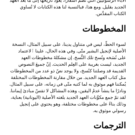
الآباء الرسوليين التي تضمّ أسفارًا، يعود تاريخُها إلى ما بعد العهد
الجديد بقليل. ومع هذا، فبالنسبة لنا هذه الكتابات لا تُساوي
الكتاب المقدَّس.
المخطوطات
لسوء الحظّ، ليس في متناول يدينا، على سبيل المثال، النسخة
الأصلية لإنجيل البشير متّى. وفي هذه الحال، علينا ٱلاعتماد
على نُسَخه ونُسخ تلك النُّسخ. إن مشكلةَ مخطوطات العهد
الجديد، ليست بغريبة على العِلم الحديث. إنّ جميعَ النصوص
القديمة قد وصلتنا كنُسخ، ولا يوجد نصّ ذو عدد من المخطوطات
مثل كتاب العهد الجديد. من خلال مقارنة المخطوطات المختلفة
يُمكننا فهم موثوق به لما كتبه متّى في زمانه، على سبيل المثال.
ونادرًا ما ينشأ عدمُ اليقين، وهذه المشاكل لا تمَسّ مبادئ إيماننا.
لقد تمّ جمع مكوِّنات العهد الجديد بلغته الأصلية (اليونانية) بعناية،
وذلك بناءً على مخطوطات مختلفة، وهو يحتوي على إنجيل
رسولي موثوق به.
الترجمات