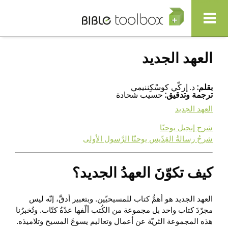
Show Nav
تجاوز إلى المحتوى الرئيسي
العهد الجديد
بقلم:
د. إركّي كوسْكِننيمي
ترجمة وتدقيق:
حسيب شحادة
العهد الجديد
شرح إنجيل يوحنّا
شرحُ رسالةُ القِدّيس يوحنّا الرَّسول الأولى
كيف تكوّنَ العهدُ الجديد؟
العهد الجديد هو أهمُّ كتاب للمسيحيّين. وبتعبير أدقَّ، إنّه ليس
مجرّدَ كتاب واحد بل مجموعة من الكُتب ألّفها عدّةُ كتّاب. وتُخبرُنا
هذه المجموعة الثريّة عن أعمال وتعاليم يسوعَ المسيح وتلاميذه.