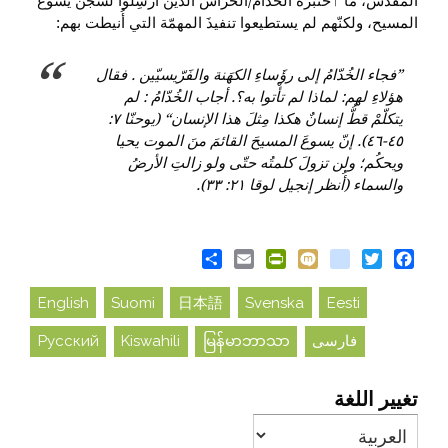
المقدّس، ما ٱختبره الخُدّام/الحُرّاس الذين أُرسِلوا لسجن يسوع
المسيح، ولكنّهم لم يستطيعوا تنفيذَ المهمّة التي أُنيطت بهم:
”فجاء الخُدّامُ إلى رؤَساءِ الكهَنة والفَرّيسيّين . فقال
هؤلاءِ لهم: لماذا لم تأْتوا به؟. أجاب الخُدّامُ : لم
يتكلّمْ قطُّ إنسانٌ هكذا مِثلَ هذا الإنسان“ (يوحنّا ٧:
٤٥-٤٦). إنّ يسوعَ المسيحَ القائمَ منَ الموت يحيا
ويحكُم؛ ولن تزولَ كلمتُه حتّى ولو زالتِ الأرضُ
والسماء (أُنظر إنجيل لوقا ٢١: ٣٣).
Share
PrintFriendly
Email
blogger_post
Mixi
Twitter
Facebook
English
Suomi
日本語
Svenska
Eesti
فارسی
မြန်မာဘာသာ
Kiswahili
Русский
تغيير اللغة