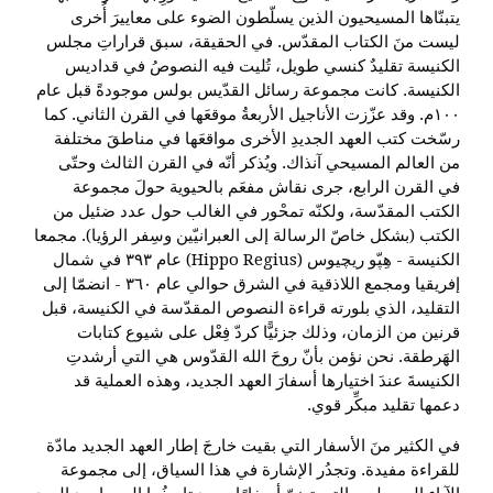
يتبنّاها المسيحيون الذين يسلّطون الضوء على معاييرَ أُخرى
ليست منَ الكتاب المقدّس. في الحقيقة، سبق قراراتِ مجلس
الكنيسة تقليدٌ كنسي طويل، تُليت فيه النصوصُ في قداديس
الكنيسة. كانت مجموعة رسائل القدّيس بولس موجودةً قبل عام
١٠٠م. وقد عزّزت الأناجيل الأربعةُ موقعَها في القرن الثاني. كما
رسّخت كتب العهد الجديدِ الأخرى مواقعَها في مناطقَ مختلفة
من العالم المسيحي آنذاك. ويُذكر أنّه في القرن الثالث وحتّى
في القرن الرابع، جرى نقاش مفعَم بالحيوية حولَ مجموعة
الكتب المقدّسة، ولكنّه تمحْور في الغالب حول عدد ضئيل من
الكتب (بشكل خاصّ الرسالة إلى العبرانيّين وسِفر الرؤيا). مجمعا
الكنيسة - هِپّو ريچيوس (Hippo Regius) عام ٣٩٣ في شمال
إفريقيا ومجمع اللاذقية في الشرق حوالي عام ٣٦٠ - انضمّا إلى
التقليد، الذي بلورته قراءة النصوص المقدّسة في الكنيسة، قبل
قرنين من الزمان، وذلك جزئيًّا كردّ فِعْل على شيوع كتابات
الهَرطقة. نحن نؤمن بأنّ روحَ الله القدّوس هي التي أرشدتِ
الكنيسةَ عندَ اختيارها أسفارَ العهد الجديد، وهذه العملية قد
دعمها تقليد مبكِّر قوي.
في الكثير منَ الأسفار التي بقيت خارجَ إطار العهد الجديد مادّة
للقراءة مفيدة. وتجدُر الإشارة في هذا السياق، إلى مجموعة