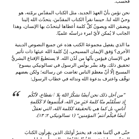
فحسب.
نحن نؤمن بأنّ العهدَ الجديد، مثل الكتاب المقدّس برمّته، هو
وحيُ الله لنا. حينما نقرأ الكتاب المقدّسَ، يتحدّث الله إلينا
ويضمَن الله ويصونُ كلَّ كلمة أعطاها ليتحدّثَ بها الإنسان، وهذا
الجانب لا يُمكن لأيّ امرء دراستُه علميّا.
ما الذي يفصِل مجموعةَ الكتب هذه عن جميع النصوص الدينية
الأخرى؟ وَفق الإيمان المسيحي، إنّ كلمةَ الله عينَها ذات تأثير
في الإنسان فيؤمن بأنّها من لَدُن الله. لا يستطيعُ الإقناع البشريُّ
تحقيق ذلك. وقد بشّر بولُس الرسول في تسالونيكي بيسوع َ
المسيح إلّا أنّ معظمَ الناس تغاضت عن رسالته؛ ولكن بعضهم
توقّف واعترف بدعوة الله وندائه في خطاب الرسول:
”من أجل ذلك نحن أيضًا نشكُرُ اللهَ بِلا ٱنقطاع، لأنّكُم
إذ تسلّمْتُم منّا كلمةَ خَبَرٍ منَ الله، قَبلْتموها لا كَكَلمةِ
أُناسٍ، بل كما هي بالحقيقة ككلمة الله، التي تعمَلُ
أيضًا فيكُم أنتم ُ المؤمنين“ (١ تسالونيكي ٢: ١٣).
حتّى في أيّامنا هذه، قد يختبرُ أولئك الذين يقرأون الكتابَ