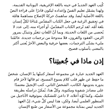
كُتِب العهد الجديدُ في حينه باللغة الإغريقية، اليونانية القديمة،
ولهذا يشمُل تعليم القسّ وإعداده ليكون قادرًا على قراءة النصّ
باللغة الأصلية أيضا. وقد ساهمتْ حركةُ الإصلاح مساهمةً هامّة
في تحقيق الرغبة في جعل الكتاب المقدّس مُتاحًا لكلّ إنسان
بلغة أُمّه. لقد تُرجم الكتاب المقدّسُ، أو أجزاء منه، إلى عدد لا
يُحصى من اللغات الحديثة. وبما أنّ اللغاتِ تتغيّر وتتبدّل بمرور
الزمن، العقود والقرون، فلا مندوحةَ من ترجمات جديدة. عالمُنا
مليء بشتّى الترجمات، بعضها حرفية والبعض الآخرُ يُعنى أكثر
بالمعنى بأسلوب فصيح.
إذن ماذا في جُعبتِنا؟
العهد الجديد عبارة عن مجموعة أسفار كتبتْها يدُ الإنسان. شخصٌ
ما حفِظ عن ظهر قلب كلامَ يسوع المسيح، ثم قالها لآخرَ قام
بدوره بتدوينها. الكاتب، الشخصُ الثاني، كتب الإنجيلَ معتمدًا
على مصادرَ شفوية ومكتوبة. وكلّ هذا، يُمكنُ دراستُه بطريقة
علميّة، وكما نُوّه أعلاه، لا داعيَ للتشكيك بموثوقية الأناجيل من
المنظور العلمي أيضا. ولكن، هذا ليس كلَّ شيء، إنّ العهدَ
الجديد ليس بمثابة مجموعة من الأسفار من صُنع الإنسان