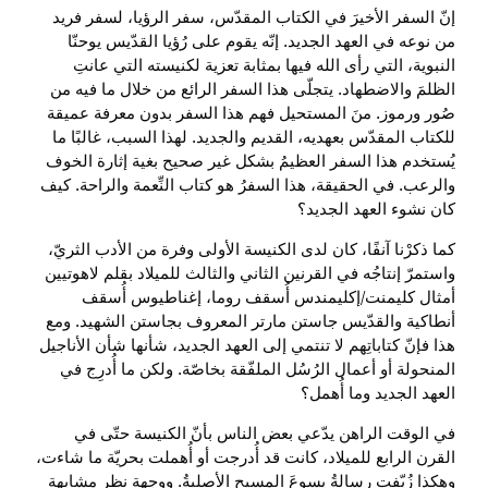
إنّ السفر الأخيرَ في الكتاب المقدّس، سفر الرؤيا، لسفر فريد
من نوعه في العهد الجديد. إنّه يقوم على رُؤيا القدّيس يوحنّا
النبوية، التي رأى الله فيها بمثابة تعزية لكنيسته التي عانتِ
الظلمَ والاضطهاد. يتجلّى هذا السفر الرائع من خلال ما فيه من
صُور ورموز. منَ المستحيل فهم هذا السفر بدون معرفة عميقة
للكتاب المقدّس بعهديه، القديم والجديد. لهذا السبب، غالبًا ما
يُستخدم هذا السفر العظيمُ بشكل غير صحيح بغية إثارة الخوف
والرعب. في الحقيقة، هذا السفرُ هو كتاب النِّعمة والراحة. كيف
كان نشوء العهد الجديد؟
كما ذكرْنا آنفًا، كان لدى الكنيسة الأولى وفرة من الأدب الثريّ،
واستمرّ إنتاجُه في القرنين الثاني والثالث للميلاد بقلم لاهوتيين
أمثال كليمنت/إكليمندس أُسقف روما، إغناطيوس أُسقف
أنطاكية والقدّيس جاستن مارتر المعروف بجاستن الشهيد. ومع
هذا فإنّ كتاباتِهم لا تنتمي إلى العهد الجديد، شأنها شأن الأناجيل
المنحولة أو أعمال الرُسُل الملفّقة بخاصّة. ولكن ما أُدرِج في
العهد الجديد وما أُهمل؟
في الوقت الراهن يدّعي بعض الناس بأنّ الكنيسة حتّى في
القرن الرابع للميلاد، كانت قد أُدرجت أو أُهملت بحريّة ما شاءت،
وهكذا زُيّفت رسالةُ يسوعَ المسيح الأصليةُ. ووِجهة نظر مشابهة