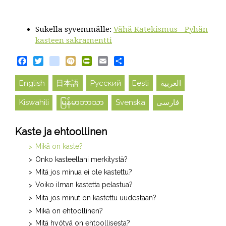
Sukella syvemmälle:
Vähä Katekismus - Pyhän
kasteen sakramentti
Facebook
Twitter
blogger_post
Mixi
PrintFriendly
Email
Share
English
日本語
Русский
Eesti
العربية
Kiswahili
မြန်မာဘာသာ
Svenska
فارسی
Kaste ja ehtoollinen
Mikä on kaste?
Onko kasteellani merkitystä?
Mitä jos minua ei ole kastettu?
Voiko ilman kastetta pelastua?
Mitä jos minut on kastettu uudestaan?
Mikä on ehtoollinen?
Mitä hyötyä on ehtoollisesta?