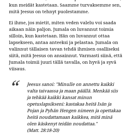
kun meidät kastetaan. Saamme turvaksemme sen,
mitä Jeesus on tehnyt puolestamme.
Ei ihme, jos mietit, miten veden valelu voi saada
aikaan näin paljon. Jumala on luvannut toimia
silloin, kun kastetaan. Hän on luvannut ottaa
lapsekseen, antaa anteeksi ja pelastaa. Jumala on
valinnut tällaisen tavan tehdä ihmisen osalliseksi
siitä, mitä Jeesus on ansainnut. Varmasti siinä, että
Jumala toimii juuri tällä tavalla, on hyvä ja syvä
viisaus.
Jeesus sanoi: "Minulle on annettu kaikki
valta taivaassa ja maan päällä. Menkää siis
ja tehkää kaikki kansat minun
opetuslapsikseni: kastakaa heitä Isän ja
Pojan ja Pyhän Hengen nimeen ja opettakaa
heitä noudattamaan kaikkea, mitä minä
olen käskenyt teidän noudattaa."
(Matt. 28:18-20)