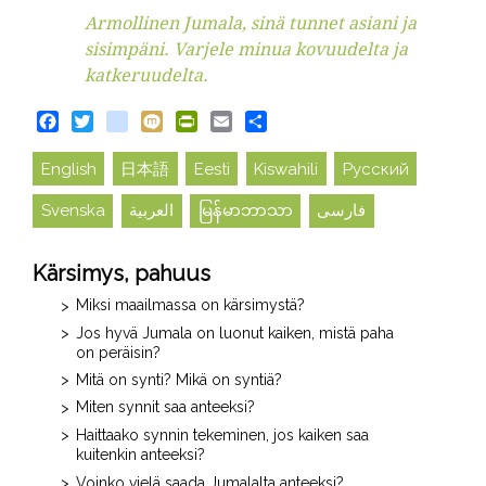
Armollinen Jumala, sinä tunnet asiani ja
sisimpäni. Varjele minua kovuudelta ja
katkeruudelta.
Facebook
Twitter
blogger_post
Mixi
PrintFriendly
Email
Share
English
日本語
Eesti
Kiswahili
Русский
Svenska
العربية
မြန်မာဘာသာ
فارسی
Kärsimys, pahuus
Miksi maailmassa on kärsimystä?
Jos hyvä Jumala on luonut kaiken, mistä paha
on peräisin?
Mitä on synti? Mikä on syntiä?
Miten synnit saa anteeksi?
Haittaako synnin tekeminen, jos kaiken saa
kuitenkin anteeksi?
Voinko vielä saada Jumalalta anteeksi?