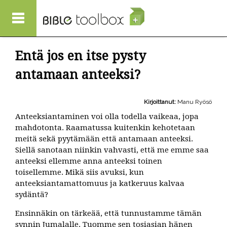
Hyppää pääsisältöön
Entä jos en itse pysty
antamaan anteeksi?
Kirjoittanut:
Manu Ryösö
Anteeksiantaminen voi olla todella vaikeaa, jopa
mahdotonta. Raamatussa kuitenkin kehotetaan
meitä sekä pyytämään että antamaan anteeksi.
Siellä sanotaan niinkin vahvasti, että me emme saa
anteeksi ellemme anna anteeksi toinen
toisellemme. Mikä siis avuksi, kun
anteeksiantamattomuus ja katkeruus kalvaa
sydäntä?
Ensinnäkin on tärkeää, että tunnustamme tämän
synnin Jumalalle. Tuomme sen tosiasian hänen