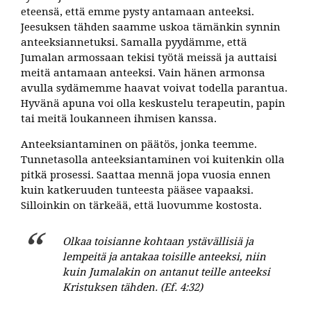
eteensä, että emme pysty antamaan anteeksi.
Jeesuksen tähden saamme uskoa tämänkin synnin
anteeksiannetuksi. Samalla pyydämme, että
Jumalan armossaan tekisi työtä meissä ja auttaisi
meitä antamaan anteeksi. Vain hänen armonsa
avulla sydämemme haavat voivat todella parantua.
Hyvänä apuna voi olla keskustelu terapeutin, papin
tai meitä loukanneen ihmisen kanssa.
Anteeksiantaminen on päätös, jonka teemme.
Tunnetasolla anteeksiantaminen voi kuitenkin olla
pitkä prosessi. Saattaa mennä jopa vuosia ennen
kuin katkeruuden tunteesta pääsee vapaaksi.
Silloinkin on tärkeää, että luovumme kostosta.
Olkaa toisianne kohtaan ystävällisiä ja
lempeitä ja antakaa toisille anteeksi, niin
kuin Jumalakin on antanut teille anteeksi
Kristuksen tähden. (Ef. 4:32)