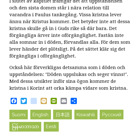
I slutet av kapitlet framgår det att uppståndelsen
och den sista domen står i nära relation till
varandra i Paulus tankegång. Vissa kristna lever
ännu när Kristus kommer. Det betyder inte att dessa
kristna skulle gå in i Guds rike så där bara. Det
förgängliga ärver inte oförgänglighet. Fastän inte
alla somnar in i döden, förvandlas alla. För dem som
lever händer det plötsligt. På det sättet klär sig det
förgängliga i oförgänglighet.
Också här förverkligas detsamma som i döden och
uppståndelsen: "Döden uppslukas och seger vinns!".
Med dessa utsikter inför sina ögon kommer de
kristna i Korint att orka kämpa vidare som kristna.
Facebook
Twitter
blogger_post
Mixi
PrintFriendly
Email
Share
Suomi
English
日本語
Kiswahili
Русский
မြန်မာဘာသာ
Eesti