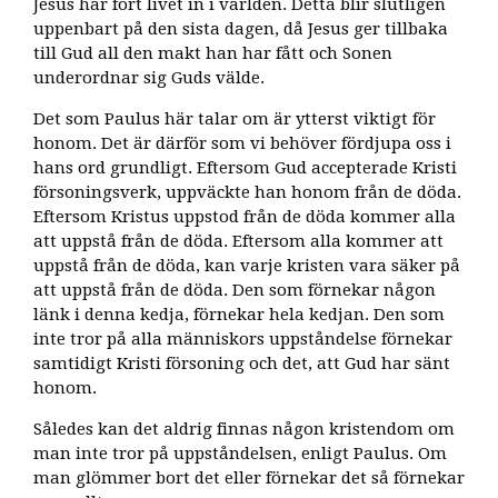
Jesus har fört livet in i världen. Detta blir slutligen
uppenbart på den sista dagen, då Jesus ger tillbaka
till Gud all den makt han har fått och Sonen
underordnar sig Guds välde.
Det som Paulus här talar om är ytterst viktigt för
honom. Det är därför som vi behöver fördjupa oss i
hans ord grundligt. Eftersom Gud accepterade Kristi
försoningsverk, uppväckte han honom från de döda.
Eftersom Kristus uppstod från de döda kommer alla
att uppstå från de döda. Eftersom alla kommer att
uppstå från de döda, kan varje kristen vara säker på
att uppstå från de döda. Den som förnekar någon
länk i denna kedja, förnekar hela kedjan. Den som
inte tror på alla människors uppståndelse förnekar
samtidigt Kristi försoning och det, att Gud har sänt
honom.
Således kan det aldrig finnas någon kristendom om
man inte tror på uppståndelsen, enligt Paulus. Om
man glömmer bort det eller förnekar det så förnekar