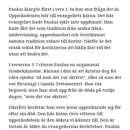
Paulus klargör först i vers 1-3a hur stor fråga det är.
Uppståndelsen hör till evangeliets kärna. Det här
evangeliet hade Paulus själv inte uppfunnit. Han
hade fått det som tradition från andra (lära,
undervisning, uppenbarelse) och överlämnat
samma tradition vidare till Korint. Därför är det
orsak också för korintierna att hålla fast vid det
utan att ändra det.
I verserna 3-7 citerar Paulus en urgammal
trosbekännelse. Kärnan i den är att Kristus dog för
våra synder "så som det var skrivet", eller så som det
var förutsagt i Gamla Testamentet. Han var
begravd, men han stod upp från de döda på tredje
dagen, "som det var skrivet."
Därefter berättar han vem Jesus uppenbarade sig för
efter sin död. Den här listan över vittnen till
uppståndelsen är den äldsta vi känner till. Den är
tiotals år äldre än evangeliernas berättelser. Paulus