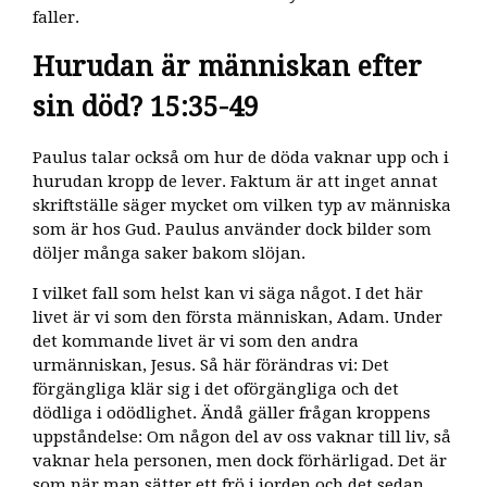
faller.
Hurudan är människan efter
sin död? 15:35-49
Paulus talar också om hur de döda vaknar upp och i
hurudan kropp de lever. Faktum är att inget annat
skriftställe säger mycket om vilken typ av människa
som är hos Gud. Paulus använder dock bilder som
döljer många saker bakom slöjan.
I vilket fall som helst kan vi säga något. I det här
livet är vi som den första människan, Adam. Under
det kommande livet är vi som den andra
urmänniskan, Jesus. Så här förändras vi: Det
förgängliga klär sig i det oförgängliga och det
dödliga i odödlighet. Ändå gäller frågan kroppens
uppståndelse: Om någon del av oss vaknar till liv, så
vaknar hela personen, men dock förhärligad. Det är
som när man sätter ett frö i jorden och det sedan