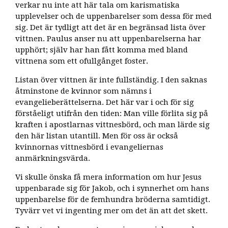
verkar nu inte att här tala om karismatiska
upplevelser och de uppenbarelser som dessa för med
sig. Det är tydligt att det är en begränsad lista över
vittnen. Paulus anser nu att uppenbarelserna har
upphört; själv har han fått komma med bland
vittnena som ett ofullgånget foster.
Listan över vittnen är inte fullständig. I den saknas
åtminstone de kvinnor som nämns i
evangelieberättelserna. Det här var i och för sig
förståeligt utifrån den tiden: Man ville förlita sig på
kraften i apostlarnas vittnesbörd, och man lärde sig
den här listan utantill. Men för oss är också
kvinnornas vittnesbörd i evangeliernas
anmärkningsvärda.
Vi skulle önska få mera information om hur Jesus
uppenbarade sig för Jakob, och i synnerhet om hans
uppenbarelse för de femhundra bröderna samtidigt.
Tyvärr vet vi ingenting mer om det än att det skett.