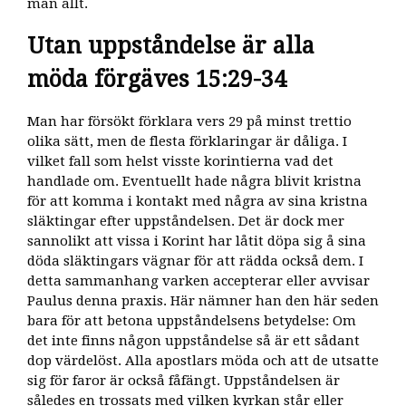
man allt.
Utan uppståndelse är alla
möda förgäves 15:29-34
Man har försökt förklara vers 29 på minst trettio
olika sätt, men de flesta förklaringar är dåliga. I
vilket fall som helst visste korintierna vad det
handlade om. Eventuellt hade några blivit kristna
för att komma i kontakt med några av sina kristna
släktingar efter uppståndelsen. Det är dock mer
sannolikt att vissa i Korint har låtit döpa sig å sina
döda släktingars vägnar för att rädda också dem. I
detta sammanhang varken accepterar eller avvisar
Paulus denna praxis. Här nämner han den här seden
bara för att betona uppståndelsens betydelse: Om
det inte finns någon uppståndelse så är ett sådant
dop värdelöst. Alla apostlars möda och att de utsatte
sig för faror är också fåfängt. Uppståndelsen är
således en trossats med vilken kyrkan står eller