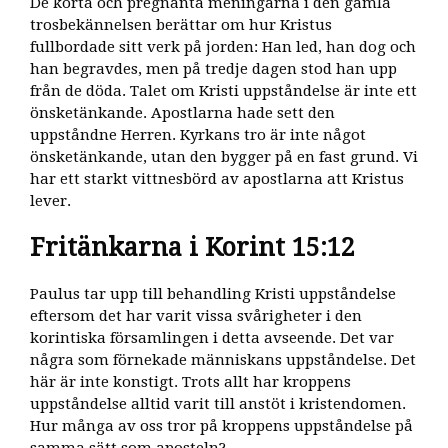
De korta och pregnanta meningarna i den gamla
trosbekännelsen berättar om hur Kristus
fullbordade sitt verk på jorden: Han led, han dog och
han begravdes, men på tredje dagen stod han upp
från de döda. Talet om Kristi uppståndelse är inte ett
önsketänkande. Apostlarna hade sett den
uppståndne Herren. Kyrkans tro är inte något
önsketänkande, utan den bygger på en fast grund. Vi
har ett starkt vittnesbörd av apostlarna att Kristus
lever.
Fritänkarna i Korint 15:12
Paulus tar upp till behandling Kristi uppståndelse
eftersom det har varit vissa svårigheter i den
korintiska församlingen i detta avseende. Det var
några som förnekade människans uppståndelse. Det
här är inte konstigt. Trots allt har kroppens
uppståndelse alltid varit till anstöt i kristendomen.
Hur många av oss tror på kroppens uppståndelse på
samma sätt som aposteln?