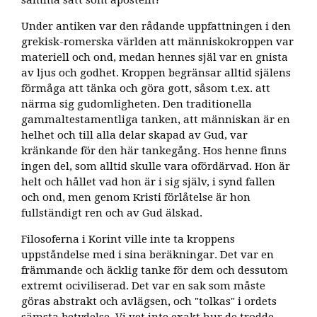
Under antiken var den rådande uppfattningen i den
grekisk-romerska världen att människokroppen var
materiell och ond, medan hennes själ var en gnista
av ljus och godhet. Kroppen begränsar alltid själens
förmåga att tänka och göra gott, såsom t.ex. att
närma sig gudomligheten. Den traditionella
gammaltestamentliga tanken, att människan är en
helhet och till alla delar skapad av Gud, var
kränkande för den här tankegång. Hos henne finns
ingen del, som alltid skulle vara ofördärvad. Hon är
helt och hållet vad hon är i sig själv, i synd fallen
och ond, men genom Kristi förlåtelse är hon
fullständigt ren och av Gud älskad.
Filosoferna i Korint ville inte ta kroppens
uppståndelse med i sina beräkningar. Det var en
främmande och äcklig tanke för dem och dessutom
extremt ociviliserad. Det var en sak som måste
göras abstrakt och avlägsen, och "tolkas" i ordets
sämsta betydelse. Vi vet inte exakt hur de trodde.