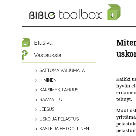
Hyppää pääsisältöön
Miten
Etusivu
usko
Vastauksia
SATTUMA VAI JUMALA
Kaikki u
IHMINEN
hyvän el
KÄRSIMYS, PAHUUS
erilaine
tehnyt.
RAAMATTU
JEESUS
Muut usk
yrittämä
USKO JA PELASTUS
pelastuk
KASTE JA EHTOOLLINEN
pelastum