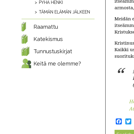
itseämme
PYHÄ HENKI
armosta,
TÄMÄN ELÄMÄN JÄLKEEN
Meidän e
itseämme
Raamattu
Kristuks
Katekismus
Kristinu
Kaikki u
Tunnustuskirjat
suorituk
Keitä me olemme?
He
Au
Face
T