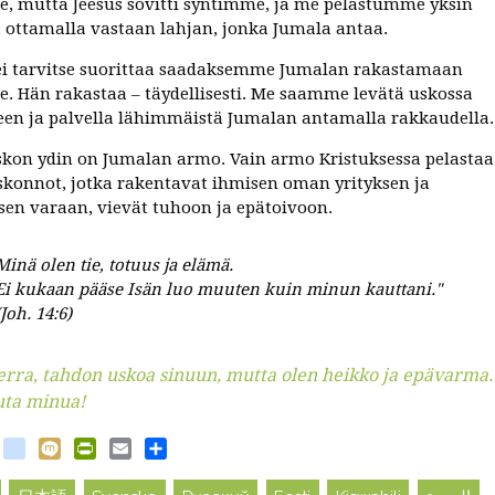
, mutta Jeesus sovitti syntimme, ja me pelastumme yksin
 ottamalla vastaan lahjan, jonka Jumala antaa.
i tarvitse suorittaa saadaksemme Jumalan rakastamaan
. Hän rakastaa – täydellisesti. Me saamme levätä uskossa
een ja palvella lähimmäistä Jumalan antamalla rakkaudella.
skon ydin on Jumalan armo. Vain armo Kristuksessa pelastaa
skonnot, jotka rakentavat ihmisen oman yrityksen ja
sen varaan, vievät tuhoon ja epätoivoon.
Minä olen tie, totuus ja elämä.
Ei kukaan pääse Isän luo muuten kuin minun kauttani."
(Joh. 14:6)
rra, tahdon uskoa sinuun, mutta olen heikko ja epävarma.
ta minua!
book
witter
blogger_post
Mixi
PrintFriendly
Email
Share