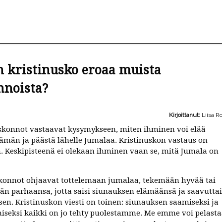
 kristinusko eroaa muista
nnoista?
Kirjoittanut:
Liisa R
skonnot vastaavat kysymykseen, miten ihminen voi elää
ämän ja päästä lähelle Jumalaa. Kristinuskon vastaus on
n. Keskipisteenä ei olekaan ihminen vaan se, mitä Jumala on
onnot ohjaavat tottelemaan jumalaa, tekemään hyvää tai
än parhaansa, jotta saisi siunauksen elämäänsä ja saavuttai
sen. Kristinuskon viesti on toinen: siunauksen saamiseksi ja
iseksi kaikki on jo tehty puolestamme. Me emme voi pelast