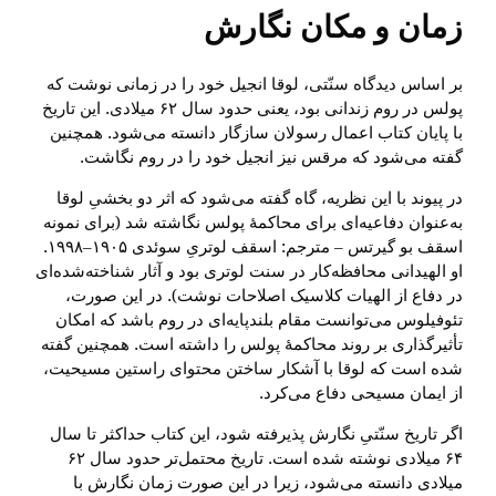
زمان و مکان نگارش
بر اساس دیدگاه سنّتی، لوقا انجیل خود را در زمانی نوشت که
پولس در روم زندانی بود، یعنی حدود سال ۶۲ میلادی. این تاریخ
با پایان کتاب اعمال رسولان سازگار دانسته می‌شود. همچنین
گفته می‌شود که مرقس نیز انجیل خود را در روم نگاشت.
در پیوند با این نظریه، گاه گفته می‌شود که اثر دو بخشیِ لوقا
به‌عنوان دفاعیه‌ای برای محاکمهٔ پولس نگاشته شد (برای نمونه
اسقف بو گیرتس – مترجم: اسقف لوتریِ سوئدی ۱۹۰۵–۱۹۹۸.
او الهیدانی محافظه‌کار در سنت لوتری بود و آثار شناخته‌شده‌ای
در دفاع از الهیات کلاسیک اصلاحات نوشت). در این صورت،
تئوفیلوس می‌توانست مقام بلندپایه‌ای در روم باشد که امکان
تأثیرگذاری بر روند محاکمهٔ پولس را داشته است. همچنین گفته
شده است که لوقا با آشکار ساختن محتوای راستین مسیحیت،
از ایمان مسیحی دفاع می‌کرد.
اگر تاریخ سنّتیِ نگارش پذیرفته شود، این کتاب حداکثر تا سال
۶۴ میلادی نوشته شده است. تاریخ محتمل‌تر حدود سال ۶۲
میلادی دانسته می‌شود، زیرا در این صورت زمان نگارش با