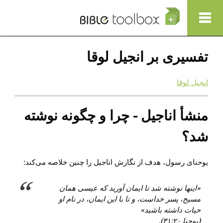
Show Nav
رفتن به محتوای اصلی
تفسیری بر انجیل لوقا
انجیل لوقا
منشأ اناجیل - چرا و چگونه نوشته
شد؟
یوحنای رسول، هدف از نگارش اناجیل را چنین خلاصه می‌کند:
«اینها نوشته شد تا ایمان آورید که عیسی همان
مسیح، پسر خداست، و تا با این ایمان، در نام او
حیات داشته باشید»
(یوحنا ۳۱:۲۰).