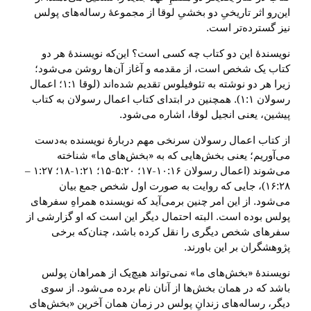
این‌رو اثر تاریخیِ دو بخشیِ لوقا از مجموعهٔ رساله‌های پولس
نیز گسترده‌تر است.
نویسندهٔ این دو کتاب چه کسی است؟ این‌که نویسندهٔ هر دو
کتاب یک شخص است، از مقدمه و آغاز آن‌ها روشن می‌شود؛
زیرا هر دو نوشته به تئوفیلوس تقدیم شده‌اند (لوقا ۱:۱؛ اعمال
رسولان ۱:۱). همچنین در ابتدای کتاب اعمال رسولان به کتاب
پیشین، یعنی انجیل لوقا، اشاره می‌شود.
از کتاب اعمال رسولان سرنخی مهم دربارهٔ نویسنده به‌دست
می‌آوریم؛ یعنی بخش‌هایی که به «بخش‌های ما» شناخته
می‌شوند (اعمال رسولان ۱۰:۱۶-۱۷؛ ۵:۲۰-۱۵؛ ۱:۲۱-۱۸؛ ۱:۲۷ –
۱۶:۲۸)، جایی که روایت به صورت اول شخص جمع بیان
می‌شود. از این امر چنین برمی‌آید که نویسنده همراهِ سفرهای
پولس بوده است. البته احتمال دیگر این است که او گزارشی از
سفرهای شخص دیگری را نقل کرده باشد، چنان‌که برخی
پژوهشگران بر این باورند.
نویسندهٔ «بخش‌های ما» نمی‌تواند هیچ‌یک از همراهان پولس
باشد که در همان بخش‌ها از آنان نام برده می‌شود. از سوی
دیگر، رساله‌های زندانِ پولس در زمان همان آخرین «بخش‌های