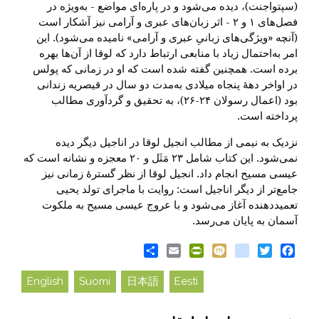
(سپتواجنت)، دیده می‌شود و در پاره‌ای مواضع - به‌ویژه در
فصل‌های ۱ و ۲ - اثر زبان‌های عبری و آرامی نیز آشکار است
(آنچه «ویژگی‌های زبانیِ عبری و آرامی» نامیده می‌شود). این
امر به‌احتمال زیاد با منابعی ارتباط دارد که لوقا از آن‌ها بهره
برده است. همچنین گفته شده است که او در زمانی که پولس
در اواخر دههٔ پنجاه میلادی به‌مدت دو سال در قیصریه زندانی
بود (اعمال رسولان ۲۴-۲۶)، به تحقیق و گردآوری مطالب
پرداخته است.
نزدیک به نیمی از مطالب انجیل لوقا در اناجیل دیگر دیده
نمی‌شود. این کتاب شامل ۲۳ مَثَل و ۲۰ معجزه و نشانه است که
عیسی مسیح انجام داد. انجیل لوقا از نظر گسترهٔ زمانی نیز
جامع‌تر از دیگر اناجیل است: روایت با ماجرای تولد یحیی
تعمیددهنده آغاز می‌شود و با عروج عیسی مسیح به ملکوت
آسمان به پایان می‌رسد.
Share
PrintFriendly
Email
blogger_post
Mixi
Twitter
Facebook
English
Suomi
日本語
Eesti