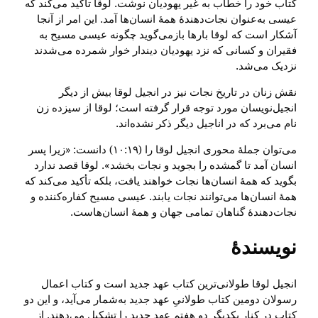
کتاب خود را خطاب به غیر یهودیان نوشت. لوقا تأکید می‌کند که
عیسی به‌عنوان نجات‌دهندهٔ همهٔ انسان‌ها آمد. این امر از آنجا
آشکار است که لوقا بارها بازمی‌گوید چگونه عیسی مسیح به
فقیران و کسانی که نزد یهودیان دیندار خوار شمرده می‌شدند
نزدیک می‌شد.
نقش زنان در تاریخ نجات نیز در انجیل لوقا بیش از دیگر
انجیل‌نویسان مورد توجه قرار گرفته است؛ لوقا از سیزده زن
نام می‌برد که در اناجیل دیگر ذکر نشده‌اند.
می‌توان جملهٔ محوری انجیل لوقا را (۱۰:۱۹) دانست: «زیرا پسر
انسان آمد تا گمشده را بجوید و نجات بخشد». لوقا قصد ندارد
بگوید که همهٔ انسان‌ها نجات خواهند یافت، بلکه تأکید می‌کند که
همهٔ انسان‌ها می‌توانند نجات یابند. عیسی مسیح کفاره‌کننده و
نجات‌دهندهٔ گناهان تمامی جهان و همهٔ انسان‌هاست.
نویسندهٔ
انجیل لوقا طولانی‌ترین کتاب عهد جدید است و کتاب اعمال
رسولان دومین کتاب طولانیِ عهد جدید به‌شمار می‌آید، و این دو
کتاب در کنار یکدیگر دو هفتمِ عهد جدید را تشکیل می‌دهند. از