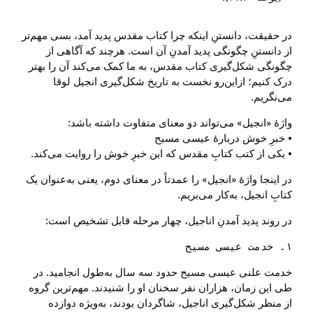
در حقیقت، دانستنِ اینکه چرا کتاب ‌مقدس پدید آمد، بسی مهم‌تر
از دانستنِ چگونگی پدید آمدنِ آن است. هرچند که آگاهی از
چگونگی شکل‌گیری کتاب ‌مقدس، به ما کمک می‌کند آن را بهتر
درک کنیم؛ ازاین‌رو نخست به تاریخ شکل‌گیری انجیل لوقا
می‌نگریم.
واژهٔ «انجیل» می‌تواند دو معنای متفاوت داشته باشد:
• خبرِ خوش دربارهٔ عیسی مسیح
• یکی از کتب کتابِ مقدس که این خبرِ خوش را روایت می‌کند.
در اینجا واژهٔ «انجیل» را عمدتاً در معنای دوم، یعنی به‌عنوان یک
کتابِ انجیل، به‌کار می‌بریم.
در روند پدید آمدنِ اناجیل، چهار مرحله قابل تشخیص است:
۱. خدمت عیسی مسیح

خدمت علنی عیسی مسیح حدود سه سال به‌طول انجامید. در
طی این زمان، هزاران نفر سخنان او را شنیدند. مهم‌ترین گروه
از منظر شکل‌گیری اناجیل، شاگردان بودند، به‌ویژه دوازده