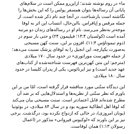
ما» در روم نوشته شدند؛ ازاین‌رو ممکن است در سلام‌های
پایانی آن رساله‌ها بتوان همسفر پولس را که این بخش‌ها را
نگاشته است بازشناخت. در آنجا چند نام ذکر شده است، از
جمله مرقس و اِپافراس. بااین‌حال، انتساب این اثر به لوقا
موجه‌تر به‌نظر می‌رسد. نام او در رساله‌های زندان دو مرتبه
آمده است (کولسیان ۱۴:۴؛ فیلیمون ۲۴) و حتی بار سوم در
(دوم تیموتاؤس ۱۱:۴). افزون بر این، سنت کهن مسیحی
به‌صورت یکپارچه، این انجیل را به لوقای پزشک نسبت می‌دهد؛
از جمله «فهرست موراتوری» در حدود سال ۱۷۰ میلادی
(مترجم: این متن کهن‌ترین فهرست شناخته‌شده از کتاب‌های
عهد جدید است) و نیز ایرنائوس، یکی از پدران کلیسا در حدود
سال ۱۸۰ میلادی.
این دیدگاه سنّتی مورد مناقشه قرار گرفته است، امّا من بر این
باورم که نظر سنّتی از نظریه‌ها و استدلال‌هایی که بر ضد آن
مطرح شده‌اند قابل اعتمادتر است. سنت مسیحی بیان می‌کند
که لوقا اهل انطاکیهٔ سوریه بود و در سال ۸۴ میلادی، در بوئوتیا
(یونان امروزی)، در حالی که ازدواج نکرده بود، درگذشت. برخی
نیز بر این باورند که «لوکیوس قیروانی» مذکور در (اعمال
رسولان ۱:۱۳) همان لوقاست.