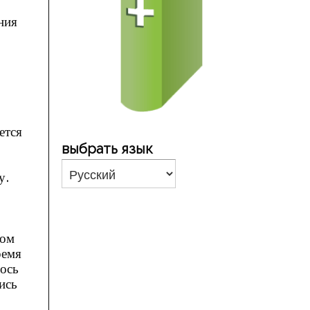
ния
ется
выбрать язык
у.
дом
ремя
ось
ись