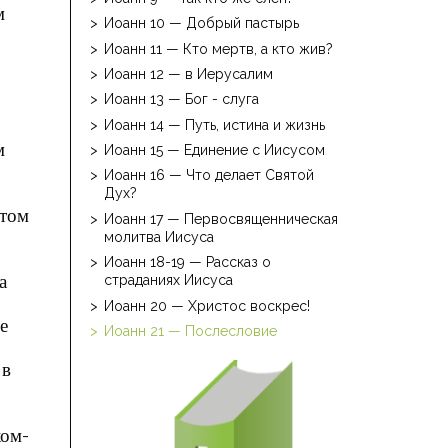
м
Иоанн 10 — Добрый пастырь
Иоанн 11 — Кто мертв, а кто жив?
Иоанн 12 — в Иерусалим
Иоанн 13 — Бог - слуга
Иоанн 14 — Путь, истина и жизнь
м
Иоанн 15 — Единение с Иисусом
Иоанн 16 — Что делает Святой
Дух?
этом
Иоанн 17 — Первосвященническая
молитва Иисуса
Иоанн 18-19 — Рассказ о
а
страданиях Иисуса
Иоанн 20 — Христос воскрес!
е
Иоанн 21 — Послесловие
 в
ком-