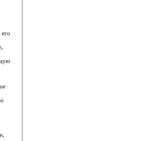
 его
е,
ущую
ое
во
е,