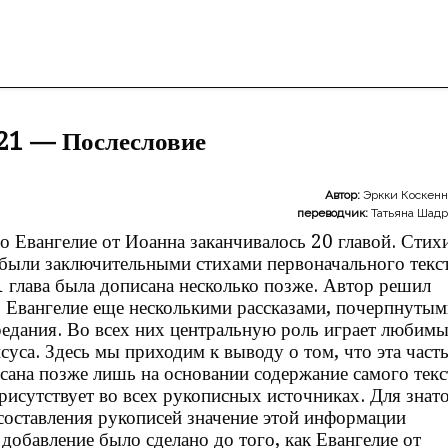
21 — Послесловие
Автор:
Эркки Коскен
переводчик:
Татьяна Шад
о Евангелие от Иоанна заканчивалось 20 главой. Стих
были заключительными стихами первоначального текст
1 глава была дописана несколько позже. Автор решил
 Евангелие еще несколькими рассказами, почерпнутым
редания. Во всех них центральную роль играет любим
суса. Здесь мы приходим к выводу о том, что эта част
сана позже лишь на основании содержание самого текс
присутствует во всех рукописных источниках. Для знат
составления рукописей значение этой информации
 добавление было сделано до того, как Евангелие от