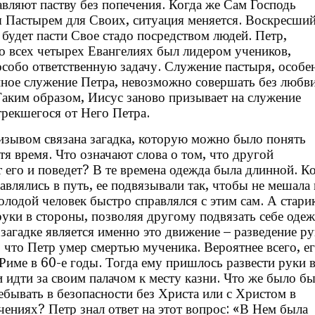
тавляют паству без попечения. Когда же Сам Господь
я Пастырем для Своих, ситуация меняется. Воскресши
 будет пасти Свое стадо посредством людей. Петр,
о всех четырех Евангелиях был лидером учеников,
особо ответственную задачу. Служение пастыря, особе
нное служение Петра, невозможно совершать без любви
Таким образом, Иисус заново призывает на служение
рекшегося от Него Петра.
изывом связана загадка, которую можно было понять
тя время. Что означают слова о том, что другой
 его и поведет? В те времена одежда была длинной. К
авлялись в путь, ее подвязывали так, чтобы не мешала
олодой человек быстро справлялся с этим сам. А стари
руки в стороны, позволяя другому подвязать себе одеж
загадке является именно это движение – разведение ру
 что Петр умер смертью мученика. Вероятнее всего, е
 Риме в 60-е годы. Тогда ему пришлось развести руки 
и идти за своим палачом к месту казни. Что же было б
ебывать в безопасности без Христа или с Христом в
чениях? Петр знал ответ на этот вопрос: «В Нем была