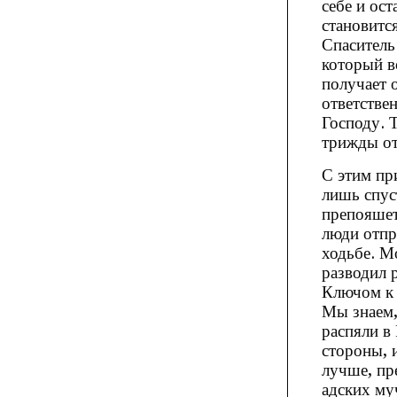
себе и ос
становитс
Спаситель
который в
получает 
ответстве
Господу. 
трижды от
С этим пр
лишь спус
препояшет
люди отпр
ходьбе. М
разводил 
Ключом к 
Мы знаем,
распяли в
стороны, 
лучше, пр
адских му