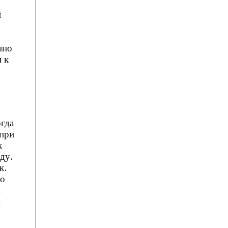
й
нно
 к
огда
 при
к
ду.
к.
го
в
ы