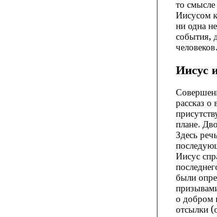
то смысле
Иисусом к
ни одна н
события, 
человеков
Иисус 
Совершенн
рассказ о
присутств
плане. Дв
Здесь речь
последующ
Иисус спр
последнег
были опре
призывами
о добром п
отсылки (