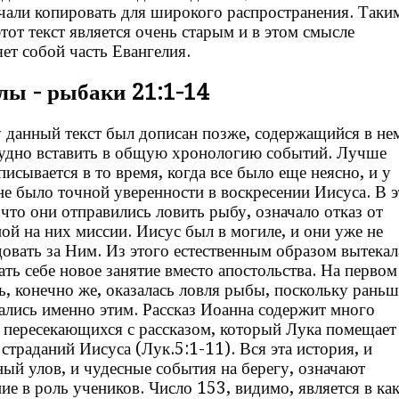
чали копировать для широкого распространения. Таки
тот текст является очень старым и в этом смысле
яет собой часть Евангелия.
лы - рыбаки 21:1-14
 данный текст был дописан позже, содержащийся в не
рудно вставить в общую хронологию событий. Лучше
писывается в то время, когда все было еще неясно, и у
не было точной уверенности в воскресении Иисуса. В 
 что они отправились ловить рыбу, означало отказ от
ой на них миссии. Иисус был в могиле, и они уже не
довать за Ним. Из этого естественным образом вытекал
ать себе новое занятие вместо апостольства. На первом
сь, конечно же, оказалась ловля рыбы, поскольку раньш
ались именно этим. Рассказ Иоанна содержит много
 пересекающихся с рассказом, который Лука помещает
страданий Иисуса (Лук.5:1-11). Вся эта история, и
ый улов, и чудесные события на берегу, означают
ие в роль учеников. Число 153, видимо, является в ка