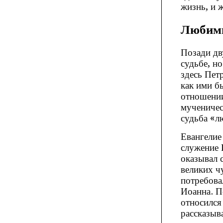
жизнь, и 
Любимы
Позади дв
судьбе, н
здесь Петр
как ими б
отношении
мученичес
судьба «л
Евангелие
служение 
оказывал 
великих ч
потребова
Иоанна. П
относился 
рассказыв