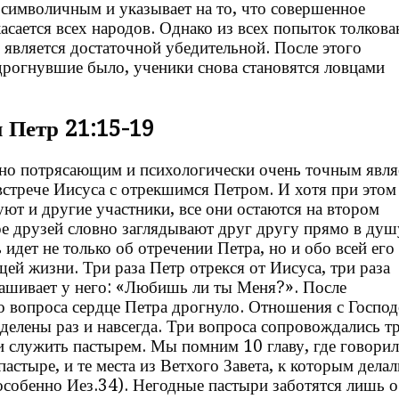
 символичным и указывает на то, что совершенное
асается всех народов. Однако из всех попыток толкова
е является достаточной убедительной. После этого
дрогнувшие было, ученики снова становятся ловцами
.
и Петр 21:15-19
о потрясающим и психологически очень точным явля
 встрече Иисуса с отрекшимся Петром. И хотя при этом
уют и другие участники, все они остаются на втором
ое друзей словно заглядывают друг другу прямо в душ
 идет не только об отречении Петра, но и обо всей его
ей жизни. Три раза Петр отрекся от Иисуса, три раза
ашивает у него: «Любишь ли ты Меня?». После
о вопроса сердце Петра дрогнуло. Отношения с Госпо
делены раз и навсегда. Три вопроса сопровождались т
 служить пастырем. Мы помним 10 главу, где говорил
астыре, и те места из Ветхого Завета, к которым делал
особенно Иез.34). Негодные пастыри заботятся лишь о