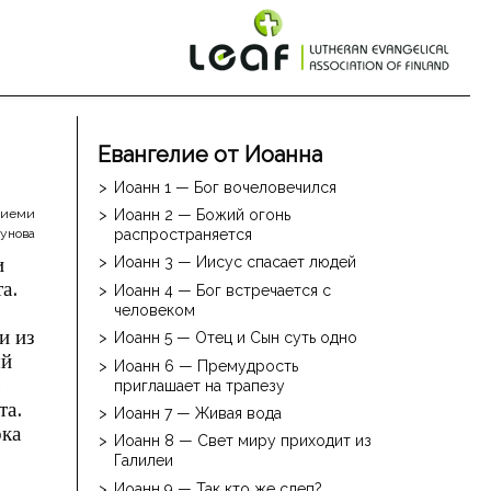
Евангелие от Иоанна
Иоанн 1 — Бог вочеловечился
ниеми
Иоанн 2 — Божий огонь
рунова
распространяется
и
Иоанн 3 — Иисус спасает людей
а.
Иоанн 4 — Бог встречается с
человеком
и из
Иоанн 5 — Отец и Сын суть одно
ый
Иоанн 6 — Премудрость
ь
приглашает на трапезу
та.
Иоанн 7 — Живая вода
ока
Иоанн 8 — Свет миру приходит из
Галилеи
Иоанн 9 — Так кто же слеп?