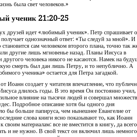
жизнь была свет человеков.»
й ученик 21:20-25
ух друзей идет «любимый ученик». Петр спрашивает о
о получает однозначный ответ: «Ты следуй за мной». И
 становится сам человеком второго плана, точно так ж
ыли другие лишь мгновенье назад. Планы Иисуса в
 другого человека никого не касаются. Намек на буд
кую смерть был дан лишь Петру, и то непублично. А
юбимого ученика» остается для Петра загадкой.
 от Иоанн создает у читателя впечатление, что публичн
Иисуса длилось годы. В это время Он постоянно учил,
сильное влияние на тысячи людей и совершал множест
удес. Подробное описание хотя бы одного дня
ло бы больше папируса, чем нынешнее Евангелие от
оследние слова книги ясно показывают то, как Иоанн
к своим материалам: все не вместится в книгу, да всего
ать и не нужно. В свой текст он включил лишь немного