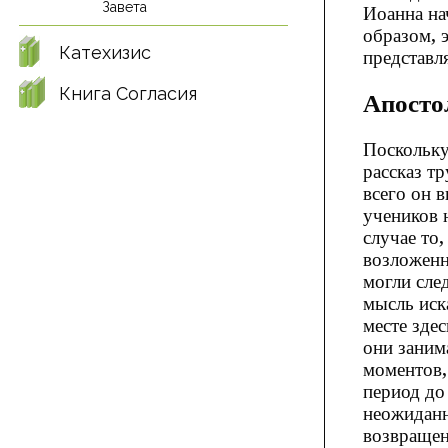
Завета
Иоанна на
образом, э
Катехизис
представл
Книга Согласия
Апосто
Поскольку
рассказ т
всего он в
учеников 
случае то,
возложенн
могли сле
мысль иск
месте зде
они заним
моментов,
период до 
неожиданн
возвращен