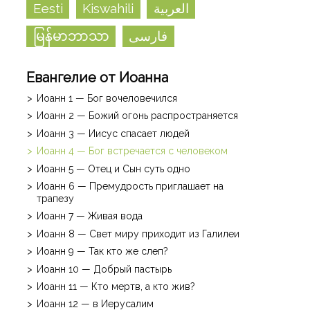
Eesti
Kiswahili
العربية
မြန်မာဘာသာ
فارسی
Евангелие от Иоанна
Иоанн 1 — Бог вочеловечился
Иоанн 2 — Божий огонь распространяется
Иоанн 3 — Иисус спасает людей
Иоанн 4 — Бог встречается с человеком
Иоанн 5 — Отец и Сын суть одно
Иоанн 6 — Премудрость приглашает на
трапезу
Иоанн 7 — Живая вода
Иоанн 8 — Свет миру приходит из Галилеи
Иоанн 9 — Так кто же слеп?
Иоанн 10 — Добрый пастырь
Иоанн 11 — Кто мертв, а кто жив?
Иоанн 12 — в Иерусалим