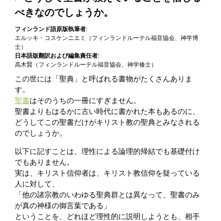
べきなのでしょうか。
フィンランド語原版執筆者:
エルッキ・コスケンニエミ（フィンランドルーテル福音協会、神学博
士）
日本語版翻訳および編集責任者:
高木賢（フィンランドルーテル福音協会、神学修士）
この世には「聖典」と呼ばれる書物がたくさんありま
す。
聖書
はそのうちの一冊にすぎません。
聖書よりもはるかに古い時代に書かれた本もあるのに、
どうしてこの聖書だけがキリスト教の聖典とみなされる
のでしょうか。
以下に記すことは、理性による論理的帰結でも基礎付け
でもありません。
実は、キリスト信仰者は、キリスト教信仰を疑っている
人に対して、
「他の諸宗教のいわゆる聖典群とは異なって、聖書のみ
が真の神様の御言葉である」
ということを、どれほど理性的に説明しようとも、相手