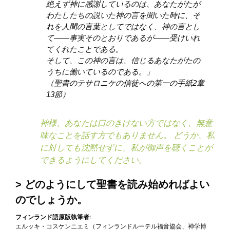
絶えず神に感謝しているのは、あなたがたが
わたしたちの説いた神の言を聞いた時に、そ
れを人間の言葉としてではなく、神の言とし
て――事実そのとおりであるが――受けいれ
てくれたことである。
そして、この神の言は、信じるあなたがたの
うちに働いているのである。」
（聖書のテサロニケの信徒への第一の手紙2章
13節）
神様、あなたは口のきけない方ではなく、無意
味なことを話す方でもありません。 どうか、私
に対しても沈黙せずに、私が御声を聴くことが
できるようにしてください。
どのようにして聖書を読み始めればよい
のでしょうか。
フィンランド語原版執筆者:
エルッキ・コスケンニエミ（フィンランドルーテル福音協会、神学博