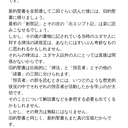
です。
新約聖書を全部通して二回ぐらい読んだ後には、旧約聖
書に移りましょう。
最初の「創世記」とその次の「出エジプト記」は楽に読
みこなせるでしょう。
しかし、その後の書物に記されている当時のユダヤ人に
対する律法の諸規定は、あなたにはすいぶん奇妙なもの
に思われるかもしれません。
それらの律法は、ユダヤ人以外の人にとっては直接は関
係がないからです。
旧約聖書は伝統的に「律法」と「預言者」とその他の
「諸書」の三部に分けられます。
「預言者」の部を読むときには、いつどのような歴史的
状況の中でそれぞれの預言者が活動したかを学ぶのが大
切です。
そのことについて解説書などを参照する必要も出てくる
かもしれません。
しかし、その努力は無駄にはなりません。
旧約聖書と同じく、新約聖書もまた真の宝箱だからで
す。