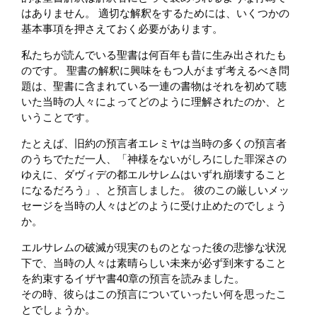
はありません。 適切な解釈をするためには、いくつかの
基本事項を押さえておく必要があります。
私たちが読んでいる聖書は何百年も昔に生み出されたも
のです。 聖書の解釈に興味をもつ人がまず考えるべき問
題は、聖書に含まれている一連の書物はそれを初めて聴
いた当時の人々によってどのように理解されたのか、と
いうことです。
たとえば、旧約の預言者エレミヤは当時の多くの預言者
のうちでただ一人、「神様をないがしろにした罪深さの
ゆえに、ダヴィデの都エルサレムはいずれ崩壊すること
になるだろう」、と預言しました。 彼のこの厳しいメッ
セージを当時の人々はどのように受け止めたのでしょう
か。
エルサレムの破滅が現実のものとなった後の悲惨な状況
下で、当時の人々は素晴らしい未来が必ず到来すること
を約束するイザヤ書40章の預言を読みました。
その時、彼らはこの預言についていったい何を思ったこ
とでしょうか。