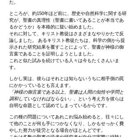
た。
ところが、約150年ほど前に、歴史や自然科学に関する研
究が、聖書の真理性（聖書に書いてあることが本当であ
るかどうか）を本格的に疑い始めました。
それに対して、キリスト教徒はさまざまなやりかたで反
論しました。 あるキリスト教徒たちは、科学の側から提
示された研究結果を覆すことによって、聖書が神様の御
言葉であることを証明しようとしました。
これと似た試みを続けている人々は今もたくさんいま
す。
しかし実は、彼らはそれとは知らないうちに相手側の罠
にかかっているとも言えます。
「神様の御言葉である以上、聖書は人間の知性や学問と
調和していなければならない」
、という考え方を彼らは
自明な命題として認めてしまっているからです。
この種の問題についてあれこれ悩み始めると、往々にし
て他のことが何も手につかなくなり、しかもせっかく費
やした努力が徒労となる場合がほとんどです。
これは多数の聖書の読者や研究者が自分で実際に経験し