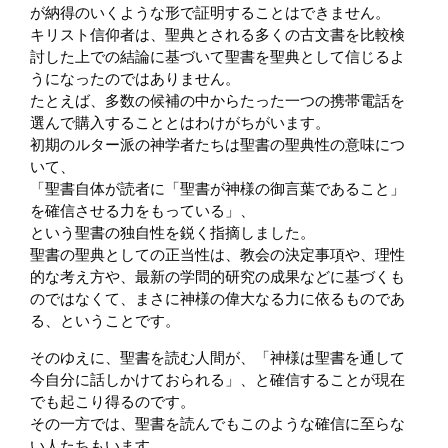
が納得のいくような形で証明することはできません。
キリスト信仰者は、聖典とされる多くの古文書を比較検
討した上での結論に基づいて聖書を聖典として信じるよ
うになったのではありません。
たとえば、多数の候補の中からたった一つの携帯電話を
選んで購入することとはわけがちがいます。
初期のルター派の神学者たちは聖書の聖典性の意味につ
いて、
「聖書自体が読者に「聖書が神様の御言葉であること」
を確信させる力をもっている」、
という聖書の独自性を鋭く指摘しました。
聖書の聖典としての正当性は、教会の決定事項や、理性
的な考え方や、最新の学問的研究の成果などに基づくも
のではなくて、まさに神様の偉大なる力に依るものであ
る、ということです。
そのゆえに、聖書を読む人間が、「神様は聖書を通して
今自分に話しかけておられる」、と確信することが現在
でも起こり得るのです。
その一方では、聖書を読んでもこのような確信に至らな
い人たちもいます。