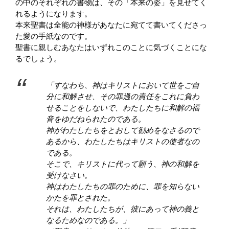
の中のそれぞれの書物は、その「本来の姿」を見せてく
れるようになります。
本来聖書は全能の神様があなたに宛てて書いてくださっ
た愛の手紙なのです。
聖書に親しむあなたはいずれこのことに気づくことにな
るでしょう。
「すなわち、神はキリストにおいて世をご自
分に和解させ、その罪過の責任をこれに負わ
せることをしないで、わたしたちに和解の福
音をゆだねられたのである。
神がわたしたちをとおして勧めをなさるので
あるから、わたしたちはキリストの使者なの
である。
そこで、キリストに代って願う、神の和解を
受けなさい。
神はわたしたちの罪のために、罪を知らない
かたを罪とされた。
それは、わたしたちが、彼にあって神の義と
なるためなのである。」