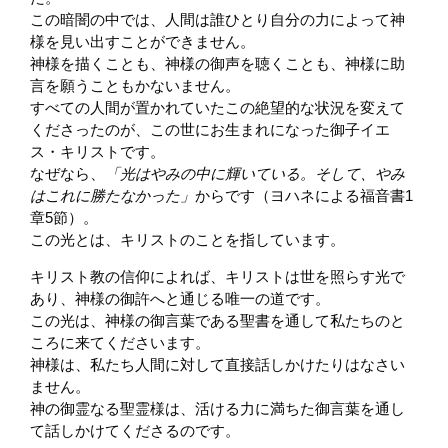
この暗闇の中では、人間は誰ひとり自分の力によって神
様を見い出すことができません。
神様を描くことも、神様の御声を聴くことも、神様に助
言を願うこともかないません。
すべての人間が置かれていたこの絶望的な状況を変えて
くださったのが、この世にお生まれになった御子イエ
ス・キリストです。
なぜなら、
「光はやみの中に輝いている。そして、やみ
はこれに勝たなかった」
からです（ヨハネによる福音書1
章5節）。
この光とは、キリストのことを指しています。
キリスト教の信仰によれば、キリストは世を照らす光で
あり、神様の御許へと通じる唯一の道です。
この光は、神様の御言葉である聖書を通して私たちのと
ころに来てくださいます。
神様は、私たち人間に対して直接話しかけたりはなさい
ません。
神の御霊なる聖霊様は、活ける力に満ちた御言葉を通し
て話しかけてくださるのです。