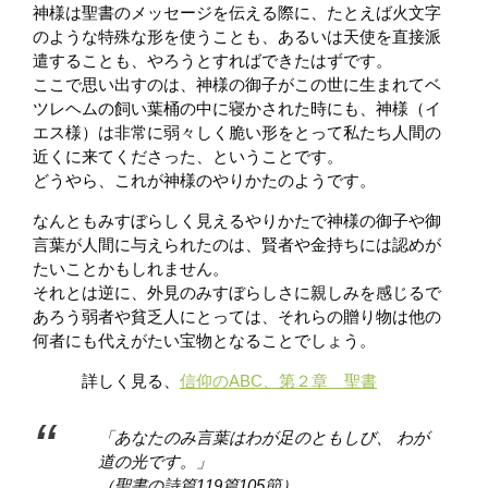
神様は聖書のメッセージを伝える際に、たとえば火文字
のような特殊な形を使うことも、あるいは天使を直接派
遣することも、やろうとすればできたはずです。
ここで思い出すのは、神様の御子がこの世に生まれてベ
ツレヘムの飼い葉桶の中に寝かされた時にも、神様（イ
エス様）は非常に弱々しく脆い形をとって私たち人間の
近くに来てくださった、ということです。
どうやら、これが神様のやりかたのようです。
なんともみすぼらしく見えるやりかたで神様の御子や御
言葉が人間に与えられたのは、賢者や金持ちには認めが
たいことかもしれません。
それとは逆に、外見のみすぼらしさに親しみを感じるで
あろう弱者や貧乏人にとっては、それらの贈り物は他の
何者にも代えがたい宝物となることでしょう。
詳しく見る、
信仰のABC、第２章 聖書
「あなたのみ言葉はわが足のともしび、 わが
道の光です。」
（聖書の詩篇119篇105節）