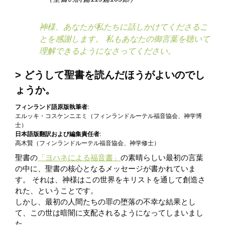
神様、あなたが私たちに話しかけてくださるこ
とを感謝します。 私もあなたの御言葉を聴いて
理解できるようになさってください。
どうして聖書を読んだほうがよいのでし
ょうか。
フィンランド語原版執筆者:
エルッキ・コスケンニエミ（フィンランドルーテル福音協会、神学博
士）
日本語版翻訳および編集責任者:
高木賢（フィンランドルーテル福音協会、神学修士）
聖書の
「ヨハネによる福音書」
の素晴らしい最初の言葉
の中に、聖書の核心となるメッセージが書かれていま
す。 それは、神様はこの世界をキリストを通して創造さ
れた、ということです。
しかし、最初の人間たちの罪の堕落の不幸な結果とし
て、この世は暗闇に支配されるようになってしまいまし
た。