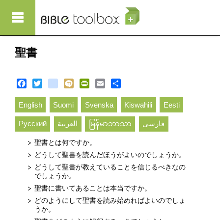
メインコンテンツに移動
聖書
Facebook
Twitter
blogger_post
Mixi
PrintFriendly
Email
Share
English
Suomi
Svenska
Kiswahili
Eesti
Русский
العربية
မြန်မာဘာသာ
فارسی
聖書とは何ですか。
どうして聖書を読んだほうがよいのでしょうか。
どうして聖書が教えていることを信じるべきなの
でしょうか。
聖書に書いてあることは本当ですか。
どのようにして聖書を読み始めればよいのでしょ
うか。