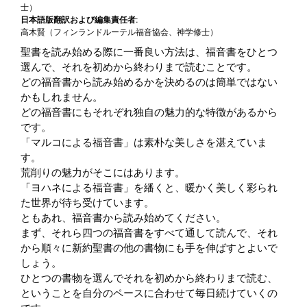
士）
日本語版翻訳および編集責任者:
高木賢（フィンランドルーテル福音協会、神学修士）
聖書を読み始める際に一番良い方法は、福音書をひとつ
選んで、それを初めから終わりまで読むことです。
どの福音書から読み始めるかを決めるのは簡単ではない
かもしれません。
どの福音書にもそれぞれ独自の魅力的な特徴があるから
です。
「マルコによる福音書」は素朴な美しさを湛えていま
す。
荒削りの魅力がそこにはあります。
「ヨハネによる福音書」を繙くと、暖かく美しく彩られ
た世界が待ち受けています。
ともあれ、福音書から読み始めてください。
まず、それら四つの福音書をすべて通して読んで、それ
から順々に新約聖書の他の書物にも手を伸ばすとよいで
しょう。
ひとつの書物を選んでそれを初めから終わりまで読む、
ということを自分のペースに合わせて毎日続けていくの