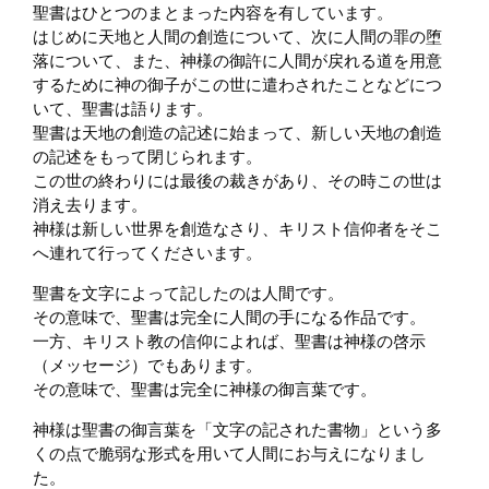
聖書はひとつのまとまった内容を有しています。
はじめに天地と人間の創造について、次に人間の罪の堕
落について、また、神様の御許に人間が戻れる道を用意
するために神の御子がこの世に遣わされたことなどにつ
いて、聖書は語ります。
聖書は天地の創造の記述に始まって、新しい天地の創造
の記述をもって閉じられます。
この世の終わりには最後の裁きがあり、その時この世は
消え去ります。
神様は新しい世界を創造なさり、キリスト信仰者をそこ
へ連れて行ってくださいます。
聖書を文字によって記したのは人間です。
その意味で、聖書は完全に人間の手になる作品です。
一方、キリスト教の信仰によれば、聖書は神様の啓示
（メッセージ）でもあります。
その意味で、聖書は完全に神様の御言葉です。
神様は聖書の御言葉を「文字の記された書物」という多
くの点で脆弱な形式を用いて人間にお与えになりまし
た。