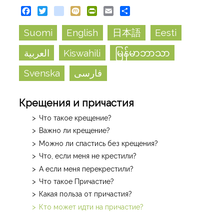
Facebook
Twitter
blogger_post
Mixi
PrintFriendly
Email
Share
Suomi
English
日本語
Eesti
العربية
Kiswahili
မြန်မာဘာသာ
Svenska
فارسی
Крещения и причастия
Что такое крещение?
Важно ли крещение?
Можно ли спастись без крещения?
Что, если меня не крестили?
А если меня перекрестили?
Что такое Причастие?
Какая польза от причастия?
Кто может идти на причастие?