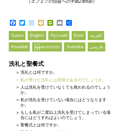
（エフェソの信徒への手紙2章8節）
Facebook
Twitter
blogger_post
Mixi
PrintFriendly
Email
Share
Suomi
English
Русский
Eesti
العربية
Kiswahili
မြန်မာဘာသာ
Svenska
فارسی
洗礼と聖餐式
洗礼とは何ですか。
私の受けた洗礼には意味があるのでしょうか。
人は洗礼を受けていなくても救われるのでしょう
か。
私が洗礼を受けていない場合にはどうなります
か。
もしも私が二度以上洗礼を受けてしまっている場
合にはどうすればよいのでしょう。
聖餐式とは何ですか。