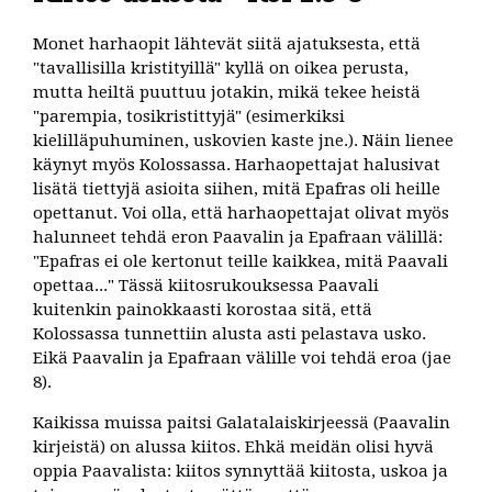
Monet harhaopit lähtevät siitä ajatuksesta, että
"tavallisilla kristityillä" kyllä on oikea perusta,
mutta heiltä puuttuu jotakin, mikä tekee heistä
"parempia, tosikristittyjä" (esimerkiksi
kielilläpuhuminen, uskovien kaste jne.). Näin lienee
käynyt myös Kolossassa. Harhaopettajat halusivat
lisätä tiettyjä asioita siihen, mitä Epafras oli heille
opettanut. Voi olla, että harhaopettajat olivat myös
halunneet tehdä eron Paavalin ja Epafraan välillä:
"Epafras ei ole kertonut teille kaikkea, mitä Paavali
opettaa..." Tässä kiitosrukouksessa Paavali
kuitenkin painokkaasti korostaa sitä, että
Kolossassa tunnettiin alusta asti pelastava usko.
Eikä Paavalin ja Epafraan välille voi tehdä eroa (jae
8).
Kaikissa muissa paitsi Galatalaiskirjeessä (Paavalin
kirjeistä) on alussa kiitos. Ehkä meidän olisi hyvä
oppia Paavalista: kiitos synnyttää kiitosta, uskoa ja