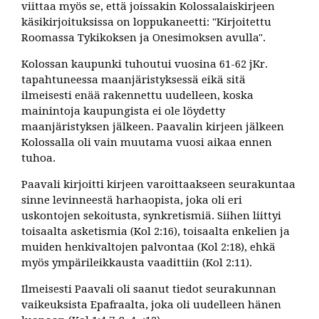
viittaa myös se, että joissakin Kolossalaiskirjeen
käsikirjoituksissa on loppukaneetti: "Kirjoitettu
Roomassa Tykikoksen ja Onesimoksen avulla".
Kolossan kaupunki tuhoutui vuosina 61-62 jKr.
tapahtuneessa maanjäristyksessä eikä sitä
ilmeisesti enää rakennettu uudelleen, koska
mainintoja kaupungista ei ole löydetty
maanjäristyksen jälkeen. Paavalin kirjeen jälkeen
Kolossalla oli vain muutama vuosi aikaa ennen
tuhoa.
Paavali kirjoitti kirjeen varoittaakseen seurakuntaa
sinne levinneestä harhaopista, joka oli eri
uskontojen sekoitusta, synkretismiä. Siihen liittyi
toisaalta asketismia (Kol 2:16), toisaalta enkelien ja
muiden henkivaltojen palvontaa (Kol 2:18), ehkä
myös ympärileikkausta vaadittiin (Kol 2:11).
Ilmeisesti Paavali oli saanut tiedot seurakunnan
vaikeuksista Epafraalta, joka oli uudelleen hänen