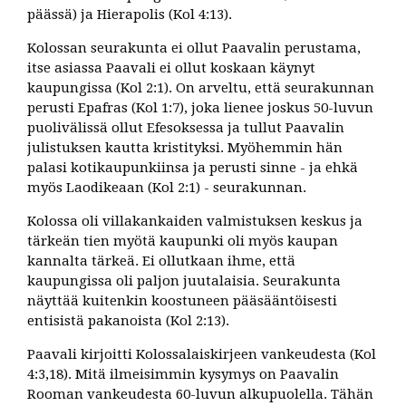
päässä) ja Hierapolis (Kol 4:13).
Kolossan seurakunta ei ollut Paavalin perustama,
itse asiassa Paavali ei ollut koskaan käynyt
kaupungissa (Kol 2:1). On arveltu, että seurakunnan
perusti Epafras (Kol 1:7), joka lienee joskus 50-luvun
puolivälissä ollut Efesoksessa ja tullut Paavalin
julistuksen kautta kristityksi. Myöhemmin hän
palasi kotikaupunkiinsa ja perusti sinne - ja ehkä
myös Laodikeaan (Kol 2:1) - seurakunnan.
Kolossa oli villakankaiden valmistuksen keskus ja
tärkeän tien myötä kaupunki oli myös kaupan
kannalta tärkeä. Ei ollutkaan ihme, että
kaupungissa oli paljon juutalaisia. Seurakunta
näyttää kuitenkin koostuneen pääsääntöisesti
entisistä pakanoista (Kol 2:13).
Paavali kirjoitti Kolossalaiskirjeen vankeudesta (Kol
4:3,18). Mitä ilmeisimmin kysymys on Paavalin
Rooman vankeudesta 60-luvun alkupuolella. Tähän