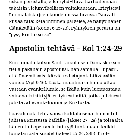
uskon perustalla, eikä ryhdyttävä harhailemaan
takaisin Sielunvihollisen valtakuntaan. Erityisesti
Roomalaiskirjeen kuudennessa luvussa Paavali
kuvaa tätä: ketä ihminen palvelee, se näkyy hänen
elämästään (Room 6:15-23). Pyhityksen perusta on:
"pysy Kristuksessa".
Apostolin tehtävä - Kol 1:24-29
Kun Jumala kutsui Saul Tarsolaisen Damaskoksen
tiellä pakanain apostoliksi, hän samalla "lupasi",
että Paavali saisi kärsiä todistajantehtävässään
vainoa (Apt 9:16). Koska maailma ei halua ottaa
vastaan evankeliumia, se ikään kuin luonnostaan
vainoaa kristittyjä, erityisesti niitä, jotka julkisesti
julistavat evankeliumia ja Kristusta.
Paavali näki tehtävänsä kahtalaisena: hänen tuli
julistaa Kristusta kaikille (jakeet 27- 28) ja toisaalta
hänen tuli opettaa kristittyjä tuntemaan kaikki
Jumalan salaisuudet (jakeet 25-26, 28b). Ei ole