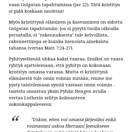
vaan Golgatan tapahtumissa (jae 22). Tätä kristityn
ei pidä koskaan unohtaa!
Myös kristittynä eläminen ja kasvaminen on sidottu
Golgatan tapahtumiin: jos ei pysytä tuolla oikealla
perustalla, ei "rakennuksesta" tule kelvollista,
rakennettiinpa se kuinka hienoista aineksista
tahansa (vertaa Matt 7:24-27).
Pyhityselämää uhkaa kaksi vaaraa. Ensiksi on vaara
ryhtyä ajattelemaan, että pyhitys on kokonaan
kristityn omassa varassa. Mutta ei kristittynä
elämisestä tule omin voimin mitään; emme me
pysty taistelemaan syntiä vastaan omin voimin -
taistelu onnistuu yksin Pyhän Hengen avulla -
vertaa Lutherin selitys kolmanteen
uskonkappaleeseen:
"Uskon, etten voi omasta järjestäni enkä
voimastani uskoa Herraani Jeesukseen