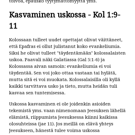
toivoa, epäusko tyytymättömyyttä yms.
Kasvaminen uskossa - Kol 1:9-
11
Kolossaan tulleet uudet opettajat olivat väittäneet,
että Epafras ei ollut julistanut koko evankeliumia.
Siksi he olivat tulleet "täydentämään" kolossalaisten
uskoa. Paavali näki Galatiassa (Gal 5:1-6) ja
Kolossassa aivan samoin: evankeliumia ei voi
täydentää. Sen voi joko ottaa vastaan tai hylätä,
mutta sitä ei voi muokata. Kolossalaisilla oli kyllä
kaikki tarvittava usko ja tieto, mutta heidän tuli
kasvaa sen tuntemisessa.
Uskossa kasvaminen ei ole joidenkin asioiden
tekemistä yms. vaan nimenomaan Jeesuksen lähellä
elämistä, riippumista Jeesuksessa kiinni kaikissa
olosuhteissa (jae 11). Jos meillä on elävä yhteys
Jeesukseen, hänestä tulee voima uskossa