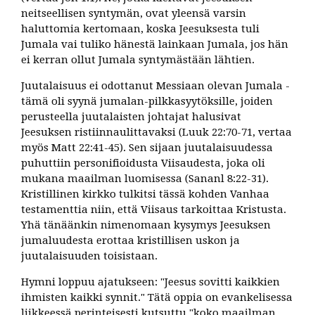
neitseellisen syntymän, ovat yleensä varsin
haluttomia kertomaan, koska Jeesuksesta tuli
Jumala vai tuliko hänestä lainkaan Jumala, jos hän
ei kerran ollut Jumala syntymästään lähtien.
Juutalaisuus ei odottanut Messiaan olevan Jumala -
tämä oli syynä jumalan-pilkkasyytöksille, joiden
perusteella juutalaisten johtajat halusivat
Jeesuksen ristiinnaulittavaksi (Luuk 22:70-71, vertaa
myös Matt 22:41-45). Sen sijaan juutalaisuudessa
puhuttiin personifioidusta Viisaudesta, joka oli
mukana maailman luomisessa (Sananl 8:22-31).
Kristillinen kirkko tulkitsi tässä kohden Vanhaa
testamenttia niin, että Viisaus tarkoittaa Kristusta.
Yhä tänäänkin nimenomaan kysymys Jeesuksen
jumaluudesta erottaa kristillisen uskon ja
juutalaisuuden toisistaan.
Hymni loppuu ajatukseen: "Jeesus sovitti kaikkien
ihmisten kaikki synnit." Tätä oppia on evankelisessa
liikkeessä perinteisesti kutsuttu "koko maailman