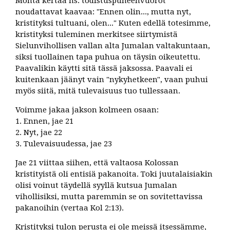
Monta kertaa ns. todistuspuheenvuorot
noudattavat kaavaa: "Ennen olin..., mutta nyt,
kristityksi tultuani, olen..." Kuten edellä totesimme,
kristityksi tuleminen merkitsee siirtymistä
Sielunvihollisen vallan alta Jumalan valtakuntaan,
siksi tuollainen tapa puhua on täysin oikeutettu.
Paavalikin käytti sitä tässä jaksossa. Paavali ei
kuitenkaan jäänyt vain "nykyhetkeen", vaan puhui
myös siitä, mitä tulevaisuus tuo tullessaan.
Voimme jakaa jakson kolmeen osaan:
1. Ennen, jae 21
2. Nyt, jae 22
3. Tulevaisuudessa, jae 23
Jae 21 viittaa siihen, että valtaosa Kolossan
kristityistä oli entisiä pakanoita. Toki juutalaisiakin
olisi voinut täydellä syyllä kutsua Jumalan
vihollisiksi, mutta paremmin se on sovitettavissa
pakanoihin (vertaa Kol 2:13).
Kristityksi tulon perusta ei ole meissä itsessämme,