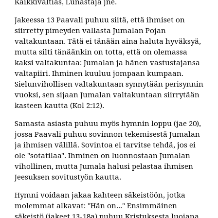
Kaikkivaltias, Lunastaja jne.
Jakeessa 13 Paavali puhuu siitä, että ihmiset on
siirretty pimeyden vallasta Jumalan Pojan
valtakuntaan. Tätä ei tänään aina haluta hyväksyä,
mutta silti tänäänkin on totta, että on olemassa
kaksi valtakuntaa: Jumalan ja hänen vastustajansa
valtapiiri. Ihminen kuuluu jompaan kumpaan.
Sielunvihollisen valtakuntaan synnytään perisynnin
vuoksi, sen sijaan Jumalan valtakuntaan siirrytään
kasteen kautta (Kol 2:12).
Samasta asiasta puhuu myös hymnin loppu (jae 20),
jossa Paavali puhuu sovinnon tekemisestä Jumalan
ja ihmisen välillä. Sovintoa ei tarvitse tehdä, jos ei
ole "sotatilaa". Ihminen on luonnostaan Jumalan
vihollinen, mutta Jumala halusi pelastaa ihmisen
Jeesuksen sovitustyön kautta.
Hymni voidaan jakaa kahteen säkeistöön, jotka
molemmat alkavat: "Hän on..." Ensimmäinen
säkeistö (jakeet 13-18a) puhuu Kristuksesta luojana,