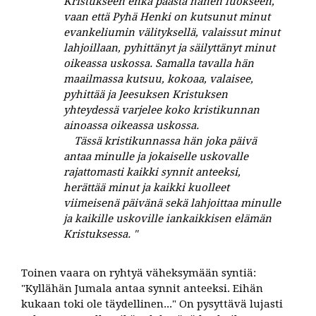
Kristukseen enkä päästä hänen luokseen,
vaan että Pyhä Henki on kutsunut minut
evankeliumin välityksellä, valaissut minut
lahjoillaan, pyhittänyt ja säilyttänyt minut
oikeassa uskossa. Samalla tavalla hän
maailmassa kutsuu, kokoaa, valaisee,
pyhittää ja Jeesuksen Kristuksen
yhteydessä varjelee koko kristikunnan
ainoassa oikeassa uskossa.
Tässä kristikunnassa hän joka päivä
antaa minulle ja jokaiselle uskovalle
rajattomasti kaikki synnit anteeksi,
herättää minut ja kaikki kuolleet
viimeisenä päivänä sekä lahjoittaa minulle
ja kaikille uskoville iankaikkisen elämän
Kristuksessa. "
Toinen vaara on ryhtyä väheksymään syntiä:
"Kyllähän Jumala antaa synnit anteeksi. Eihän
kukaan toki ole täydellinen..." On pysyttävä lujasti