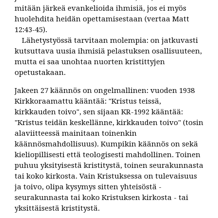
mitään järkeä evankelioida ihmisiä, jos ei myös
huolehdita heidän opettamisestaan (vertaa Matt
12:43-45).
Lähetystyössä tarvitaan molempia: on jatkuvasti
kutsuttava uusia ihmisiä pelastuksen osallisuuteen,
mutta ei saa unohtaa nuorten kristittyjen
opetustakaan.
Jakeen 27 käännös on ongelmallinen: vuoden 1938
Kirkkoraamattu kääntää: "Kristus teissä,
kirkkauden toivo", sen sijaan KR-1992 kääntää:
"Kristus teidän keskellänne, kirkkauden toivo" (tosin
alaviitteessä mainitaan toinenkin
käännösmahdollisuus). Kumpikin käännös on sekä
kieliopillisesti että teologisesti mahdollinen. Toinen
puhuu yksityisestä kristitystä, toinen seurakunnasta
tai koko kirkosta. Vain Kristuksessa on tulevaisuus
ja toivo, olipa kysymys sitten yhteisöstä -
seurakunnasta tai koko Kristuksen kirkosta - tai
yksittäisestä kristitystä.