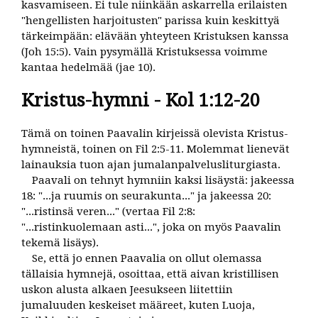
kasvamiseen. Ei tule niinkään askarrella erilaisten
"hengellisten harjoitusten" parissa kuin keskittyä
tärkeimpään: elävään yhteyteen Kristuksen kanssa
(Joh 15:5). Vain pysymällä Kristuksessa voimme
kantaa hedelmää (jae 10).
Kristus-hymni - Kol 1:12-20
Tämä on toinen Paavalin kirjeissä olevista Kristus-
hymneistä, toinen on Fil 2:5-11. Molemmat lienevät
lainauksia tuon ajan jumalanpalvelusliturgiasta.
Paavali on tehnyt hymniin kaksi lisäystä: jakeessa
18: "...ja ruumis on seurakunta..." ja jakeessa 20:
"...ristinsä veren..." (vertaa Fil 2:8:
"...ristinkuolemaan asti...", joka on myös Paavalin
tekemä lisäys).
Se, että jo ennen Paavalia on ollut olemassa
tällaisia hymnejä, osoittaa, että aivan kristillisen
uskon alusta alkaen Jeesukseen liitettiin
jumaluuden keskeiset määreet, kuten Luoja,