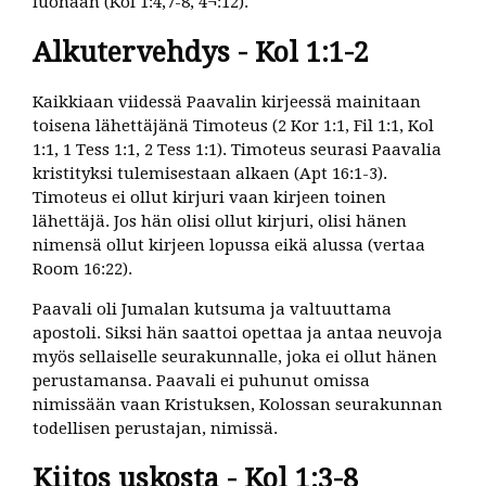
luonaan (Kol 1:4,7-8, 4¬:12).
Alkutervehdys - Kol 1:1-2
Kaikkiaan viidessä Paavalin kirjeessä mainitaan
toisena lähettäjänä Timoteus (2 Kor 1:1, Fil 1:1, Kol
1:1, 1 Tess 1:1, 2 Tess 1:1). Timoteus seurasi Paavalia
kristityksi tulemisestaan alkaen (Apt 16:1-3).
Timoteus ei ollut kirjuri vaan kirjeen toinen
lähettäjä. Jos hän olisi ollut kirjuri, olisi hänen
nimensä ollut kirjeen lopussa eikä alussa (vertaa
Room 16:22).
Paavali oli Jumalan kutsuma ja valtuuttama
apostoli. Siksi hän saattoi opettaa ja antaa neuvoja
myös sellaiselle seurakunnalle, joka ei ollut hänen
perustamansa. Paavali ei puhunut omissa
nimissään vaan Kristuksen, Kolossan seurakunnan
todellisen perustajan, nimissä.
Kiitos uskosta - Kol 1:3-8