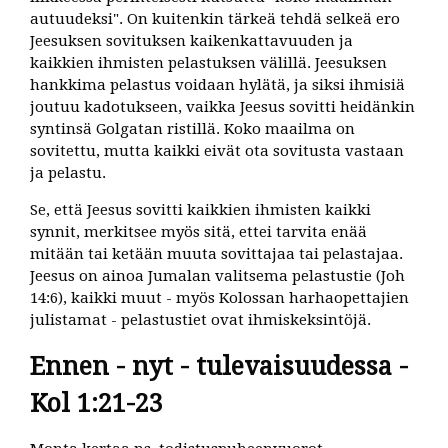
autuudeksi". On kuitenkin tärkeä tehdä selkeä ero
Jeesuksen sovituksen kaikenkattavuuden ja
kaikkien ihmisten pelastuksen välillä. Jeesuksen
hankkima pelastus voidaan hylätä, ja siksi ihmisiä
joutuu kadotukseen, vaikka Jeesus sovitti heidänkin
syntinsä Golgatan ristillä. Koko maailma on
sovitettu, mutta kaikki eivät ota sovitusta vastaan
ja pelastu.
Se, että Jeesus sovitti kaikkien ihmisten kaikki
synnit, merkitsee myös sitä, ettei tarvita enää
mitään tai ketään muuta sovittajaa tai pelastajaa.
Jeesus on ainoa Jumalan valitsema pelastustie (Joh
14:6), kaikki muut - myös Kolossan harhaopettajien
julistamat - pelastustiet ovat ihmiskeksintöjä.
Ennen - nyt - tulevaisuudessa -
Kol 1:21-23