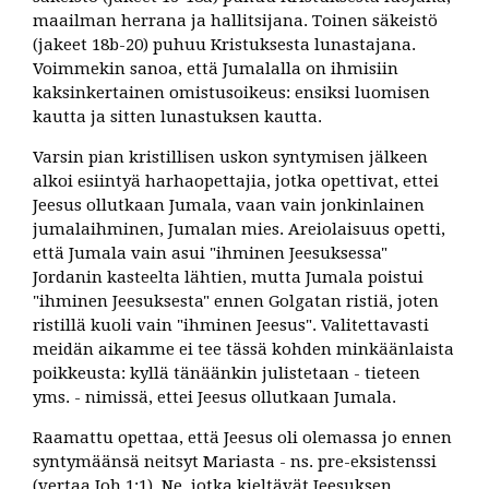
maailman herrana ja hallitsijana. Toinen säkeistö
(jakeet 18b-20) puhuu Kristuksesta lunastajana.
Voimmekin sanoa, että Jumalalla on ihmisiin
kaksinkertainen omistusoikeus: ensiksi luomisen
kautta ja sitten lunastuksen kautta.
Varsin pian kristillisen uskon syntymisen jälkeen
alkoi esiintyä harhaopettajia, jotka opettivat, ettei
Jeesus ollutkaan Jumala, vaan vain jonkinlainen
jumalaihminen, Jumalan mies. Areiolaisuus opetti,
että Jumala vain asui "ihminen Jeesuksessa"
Jordanin kasteelta lähtien, mutta Jumala poistui
"ihminen Jeesuksesta" ennen Golgatan ristiä, joten
ristillä kuoli vain "ihminen Jeesus". Valitettavasti
meidän aikamme ei tee tässä kohden minkäänlaista
poikkeusta: kyllä tänäänkin julistetaan - tieteen
yms. - nimissä, ettei Jeesus ollutkaan Jumala.
Raamattu opettaa, että Jeesus oli olemassa jo ennen
syntymäänsä neitsyt Mariasta - ns. pre-eksistenssi
(vertaa Joh 1:1). Ne, jotka kieltävät Jeesuksen