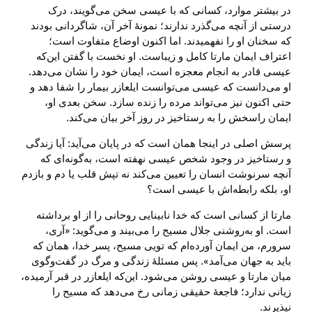
در بیشتر موارد، کسانی که با عیسی سخن می‌گویند، درک
درستی از آنچه می‌گذرد ندارند؛ نمونهٔ آخر آن، شاگردانی بودند
که سخنان او را نفهمیدند. اما اکنون اوضاع متفاوت است؛
اعتراف ایمان مارتا کامل و زیباست. او نخست با گفتن این‌که
عیسی قادر به انجام معجزه است، ایمان خود را نشان می‌دهد.
او می‌دانست که عیسی می‌توانست ایلعازر بیمار را شفا دهد و
حتی اکنون نیز می‌تواند مرده را زنده سازد. سخن بعدی او،
ایمان راسخش را به رستاخیز در روز آخر بیان می‌کند.
پرسش اصلی در اینجا همان است که در پایان می‌آید: آیا زندگی
و رستاخیز در وجود شخص عیسی نهفته است، به‌گونه‌ای که
آنچه سرنوشت انسان را تعیین می‌کند نه تپش قلب یا دم و بازدم
او، بلکه رابطه‌اش با عیسی است؟
مارتا از کسانی است که خدا نابینایی روحانی را از او برداشته
است. او به‌روشنی جلال مسیح را می‌بیند و می‌گوید: «آری،
سرورم، من ایمان آورده‌ام که تویی مسیح، پسر خدا، همان که
باید به جهان می‌آمد». پس مسئلهٔ زندگی و مرگ در گفت‌وگوی
میان مارتا و عیسی روشن می‌شود. این‌که ایلعازر در قبر آرمیده،
زیانی ندارد؛ فاجعهٔ حقیقی زمانی رخ می‌دهد که مسیح را
نپذیرند.