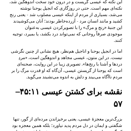
این نکته که عیسی گریست و در درون خود سخت اندوهگین شد،
نکته‌ای مهم است. حتی در روزگاری که انجیل یوحنا نوشته
می‌شد، بسیاری از مردم از اینکه عیسی مصلوب شد - یعنی رنج
کشید و مانند انسان مرد - آزرده‌خاطر بودند؛ آنان می‌کوشیدند
این جنبهٔ «رنج و مرگ» را با تصویرکردن عیسی به‌عنوان
موجودی صرفاً روحانی که نمی‌تواند درد بکشد، یا بمیرد، توجیه
کنند.
اما در انجیل یوحنا و اناجیل هم‌نظر، هیچ نشانی از چنین نگرشی
نیست. در این متون، عیسی مجاهد و اندوهگین است، «مردِ
دردها و آشنا با رنج‌ها». تصویری زیبا در این روایت، صحنه‌ای
است که یوحنا از گریستن عیسی، آن‌گاه که او قدرت مرگ را بر
مردم ناآگاه می‌بیند و دلش به اندوه می‌نشیند می‌گوید.
نقشه برای کشتن عیسی ۴۵:۱۱‏–‏
۵۷
بزرگ‌ترین معجزهٔ عیسی، یعنی برخیزاندن مرده‌ای از گور، تنها
شگفتی و ایمان در دل مردم پدید نیاورد؛ بلکه همین معجزه بود