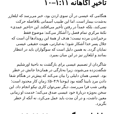
تأخیرِ آگاهانه ۱:۱۱‏–‏۱۰
هنگامی که عیسی در آن سوی اردن بود، خبر می‌رسد که ایلعازر
به‌شدت بیمار است. اما این طبیب آسمانی بلافاصله حرکت
نمی‌کند، بلکه عمداً در رفتن تأخیر می‌افکند. این «تاخیر عمدی»
نکتهٔ مرکزیِ تمام فصل را آشکار می‌کند: موضوع فقط
برخیزاندن مرده نیست؛ هدف از همهٔ این رویدادها آن است که
جلال پسر خدا آشکار شود؛ به‌عبارتی، هویت حقیقی عیسی
نمایان گردد. به همین دلیل است که سوگواران باید در انتظار
بمانند و ایلعازر نیز در این میان بمیرد.
شاگردان از تصمیم عیسی برای بازگشت به ناحیهٔ اورشلیم
شگفت‌زده می‌شوند، زیرا به‌تازگی در همان‌جا جانش در خطر
بود. عیسی همان دلیلی را بیان می‌کند که پیش‌تر در هنگام شفا
دادن مردِ نابینا گفته بود (یوحنا ۴:۹‏–‏۵): زمانِ کار محدود است؛
وقتی شب فرا می‌رسد، دیگر نمی‌توان کاری نیکو انجام داد. این
سخن به‌ویژه دربارهٔ خود عیسی صدق می‌کند؛ خدمت او زمانی
معین داشت، و در آن مدت باید عمل می‌کرد، نه آنکه از خطر
بگریزد.