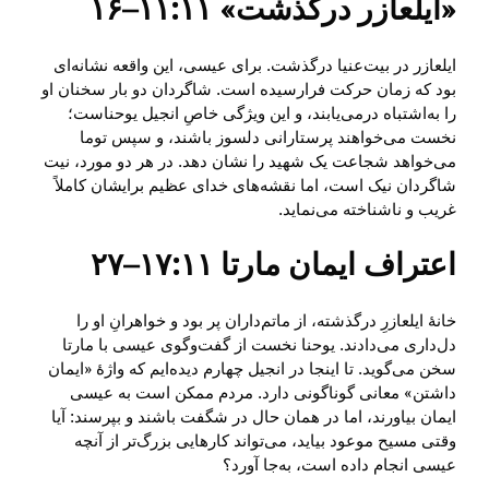
«ایلعازر درگذشت» ۱۱:۱۱‏–‏۱۶
ایلعازر در بیت‌عنیا درگذشت. برای عیسی، این واقعه نشانه‌ای
بود که زمان حرکت فرارسیده است. شاگردان دو بار سخنان او
را به‌اشتباه درمی‌یابند، و این ویژگی خاصِ انجیل یوحناست؛
نخست می‌خواهند پرستارانی دلسوز باشند، و سپس توما
می‌خواهد شجاعت یک شهید را نشان دهد. در هر دو مورد، نیت
شاگردان نیک است، اما نقشه‌های خدای عظیم برایشان کاملاً
غریب و ناشناخته می‌نماید.
اعتراف ایمان مارتا ۱۷:۱۱‏–‏۲۷
خانهٔ ایلعازرِ درگذشته، از ماتم‌داران پر بود و خواهرانِ او را
دل‌داری می‌دادند. یوحنا نخست از گفت‌وگوی عیسی با مارتا
سخن می‌گوید. تا اینجا در انجیل چهارم دیده‌ایم که واژهٔ «ایمان
داشتن» معانی گوناگونی دارد. مردم ممکن است به عیسی
ایمان بیاورند، اما در همان حال در شگفت باشند و بپرسند: آیا
وقتی مسیح موعود بیاید، می‌تواند کارهایی بزرگ‌تر از آنچه
عیسی انجام داده است، به‌جا آورد؟