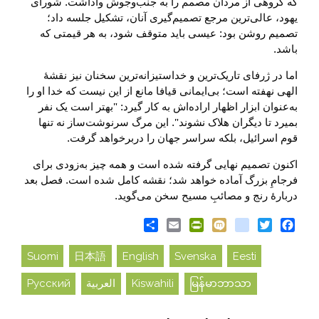
که گروهی از مردان مصمم را به جنب‌وجوش واداشت. شورای
یهود، عالی‌ترین مرجع تصمیم‌گیری آنان، تشکیل جلسه داد؛
تصمیم روشن بود: عیسی باید متوقف شود، به هر قیمتی که
باشد.
اما در ژرفای تاریک‌ترین و خداستیزانه‌ترین سخنان نیز نقشهٔ
الهی نهفته است؛ بی‌ایمانی قیافا مانع از این نیست که خدا او را
به‌عنوان ابزار اظهار اراده‌اش به کار گیرد: "بهتر است یک نفر
بمیرد تا دیگران هلاک نشوند". این مرگ سرنوشت‌ساز نه تنها
قوم اسرائیل، بلکه سراسر جهان را دربرخواهد گرفت.
اکنون تصمیم نهایی گرفته شده است و همه چیز به‌زودی برای
فرجامِ بزرگ آماده خواهد شد؛ نقشه کامل شده است. فصل بعد
دربارۀ رنج و مصائبِ مسیح سخن می‌گوید.
Share
PrintFriendly
Email
blogger_post
Mixi
Twitter
Facebook
Suomi
日本語
English
Svenska
Eesti
မြန်မာဘာသာ
Kiswahili
العربية
Русский