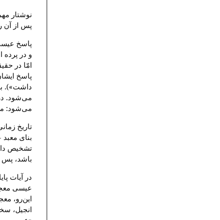
پس از آن رو
پاسخ عیسی 
و در پرده 
پاسخ ایشان 
داشت»). بدی
می‌شود. در
می‌شود: مسی
تاریخ زمان
بنای معبد -
باشد، پس سال رویداد ب
در آیات پا
عیسی معجزا
این‌رو، معج
انجیل، سخن 