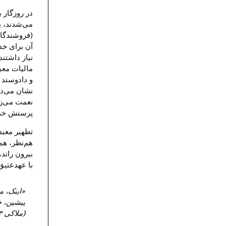
در روزگار ب
می‌شدند، ب
(فروشندگان)
آن برای خدا
نیاز داشتند
مالیات معب
و دادوستد 
نشان می‌دهد
نعمت می‌زی
پرستش خدا
تطهیر معبد 
هم‌نظر، هم
بیرون راند،
با عهدعتیق 
«اینک، م
پیشین، خ
(ملاکی ۱:۳-۴).