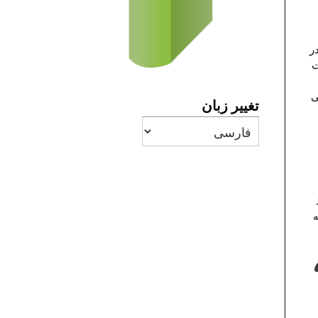
ر
ت
ی
تغییر زبان
ه