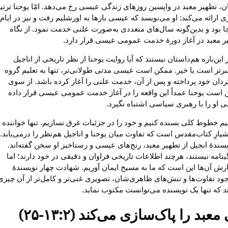
ن، تطهیر معبد در واپسین روزهای زندگی عیسی رخ می‌دهد. امّا یوحنا ترت
 ارائه می‌کند: او می‌نویسد که عیسی بارها به اورشلیم رفت و نیز در ایام
جا بود و بدین‌گونه سال‌های متعددی به‌صورت علنی خدمت نمود. از نگاه
یر معبد در آغاز دورهٔ خدمت عمومی عیسی قرار دارد.
ین‌باره هم‌داستان نیستند که آیا روایت یوحنا از نظر تاریخی از اناجیل
برتر است یا خیر. ممکن است عیسی مدتی طولانی‌تر، تنها به تعلیم گروه
ان خود پرداخته و پس از آن، خدمت علنی را آغاز کرده باشد. از سوی
 است یوحنا عمداً این واقعه را در آغاز خدمت عمومی عیسی قرار داده
ی او را با رهبری سیاسی اشتباه نگیرد.
سیم خطوط کلی بسنده کنیم و خود را در جزئیات غرق نسازیم. تنها خواننده‌
یارِ کتاب‌مقدس است که تفاوت میان یوحنا و اناجیل هم‌نظر را درمی‌یابد.
سندهٔ انجیل از تطهیر معبد، رنج‌های عیسی و رستاخیز او سخن گفته‌اند.
ینامه نیستند، هرچند اطلاعات تاریخی فراوان و دقیقی در خود دارند؛ اما
رش آن‌ها این است که ما به مسیح ایمان آوریم. شهادت چهار نویسندهٔ
وجود تفاوت‌ها و تنش‌های ظاهری‌شان، تصویری غنی‌تر و کامل‌تر از آن چیزی
هد که تنها یک نویسنده می‌توانست مکتوب نماید.
بد را پاک‌سازی می‌کند (۱۳:۲-۲۵)