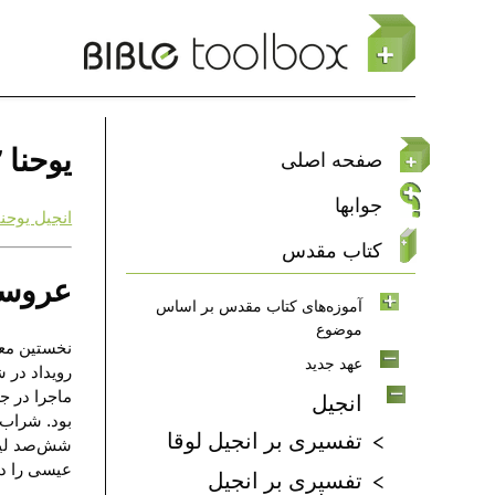
رفتن به محتوای اصلی
یوحنا ۲ – جلالِ خدا در حال گسترش
صفحه اصلی
جوابها
انجیل یوحنا 
کتاب مقدس
عروسی د
آموزه‌های کتاب مقدس بر اساس
موضوع
نخستین معجز
عهد جدید
رویداد در 
ماجرا در ج
انجیل
بود. شراب 
تفسیری بر انجیل لوقا
شش‌صد لیتر
عیسی را دید
تفسیری بر انجیل