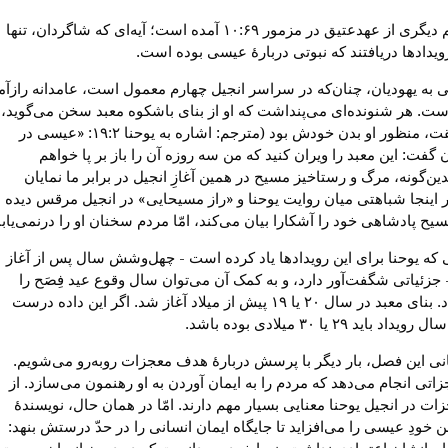
نوشتار مهم دیگری از عهدعتیق در مزمور ۱۰:۶۹ آمده است؛ آیه‌ای که شاگردان، تنها
یدادها دریافتند که نبوتی دربارهٔ عیسی بوده است.
به یهودیان، چنان‌که در سراسر انجیل چهارم معمول است، عامدانه رازآم
است. هر شنونده‌ای می‌پنداشت که او از بنای باشکوه معبد سخن می‌گوید،
امّا در حقیقت، منظور او بدن خودش بود (مترجم: اشاره به یوحنا ۱۹:۲: «عیسی در
گفت: این معبد را ویران کنید که من سه روزه آن را باز بر پا خواهم
ن‌گونه، مرگ و رستاخیز مسیح در همین آغازِ انجیل در برابر ما نمایان
 اینجا شباهتی میان روایت یوحنا و «راز مسیحایی» در انجیل مرقس دیده
ح پادشاهی خود را آشکارا بیان می‌کند، امّا مردم سخنان او را درنمی‌یابن
ی که یوحنا برای این رویدادها یاد کرده است - چهل‌وشش سال پس از آغاز
 جزئیاتی شگفت‌آور دارد، و به کمک آن می‌توان سال وقوع عید فِصَح را
تشخیص داد. بنای معبد در سال ۲۰ یا ۱۹ پیش از میلاد آغاز شد. اگر این داده درست
اید ۲۹ یا ۳۰ میلادی بوده باشد.
یانی این فصل، بار دیگر با پرسش دربارهٔ هدف معجزات روبه‌رو می‌شویم.
تی انجام می‌دهد که مردم را به ایمان آوردن به او رهنمون می‌سازد. از
زات در انجیل یوحنا معنایی بسیار مهم دارند. امّا در همان حال، نویسندهٔ
خودِ عیسی را می‌افزاید تا جایگاه ایمان انسانی را در حدّ درستش بنهد: