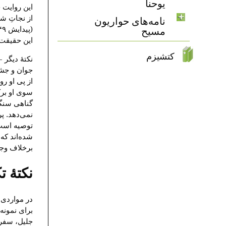
یوحنا
این روایت 
از نجاتِ ش
نامه‌های حواریون
مسیح
این حقیقت 
کتشیزم
نکتهٔ دیگر
جوان و جشن
از پی او رو
سوی او برک
گناهی سنگی
نمی‌دهد. پ
توصیه است، 
شده‌اند که
برخلاف وجد
نکتهٔ 
در مواردی،
برای نمونه
جلیل، سفر 