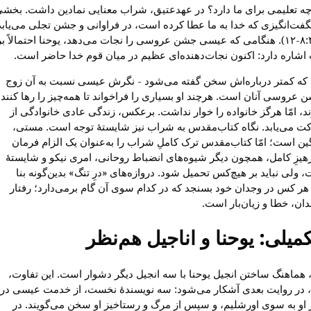
چه تعلیمی برای ما دارد؟ در عهدعتیق، شراب معنایی نمادین داشت. بخش
گفت‌انگیزی که خدا به ما عطا کرده است، در فراوانی و جشن تجلی می‌یابد
(پیدایش ۸:۴۹-۱۲). هنگامی که عیسی جشن عروسی را نجات می‌دهد، یوحنا احتمالاً بر
اشاره دارد: اکنون نجات‌دهنده‌ای عظیم در میان قوم خدا حاضر است.
 - که کمتر درباره‌اش سخن گفته می‌شود - نگرش عیسی نسبت به آن زوج
 عروسی آنان است. هرچند او بسیاری را فراخواند تا همه‌چیز را رها کنند 
ند، امّا هرگز خانواده را خوار نداشت. برعکس، زندگی عادی خانوادگی از
ت می‌یابد. نگاه کتاب‌مقدس به شراب نیز شایستهٔ توجه است. مستی،
ن است؛ امّا کتاب‌مقدس ترک کاملِ شراب را به‌عنوان یک الزام فرمان
رهیزِ کامل، همچون دیگر شیوه‌های انضباط روحانی، امری نیکو و شایستهٔ
ولی نباید بر هیچ‌کس تحمیل شود. دروازه‌های «درِ تنگ» بدین‌گونه بنا
 هر کس در وجدان خود بسنجد که در کدام سوی آن گام برمی‌دارد؛ رفتار
ان، خطا و زیان‌بار است.
تکمیلی: یوحنا و اناجیل هم‌نظر
 هماهنگ ساختن انجیل یوحنا با سه انجیل دیگر دشوار است. این تفاوت،
، در روایت بعدی آشکار می‌شود: سه نویسندهٔ نخست، از خدمت عیسی در
او به سوی اورشلیم، و سپس از مرگ و رستاخیز او سخن می‌گویند. در