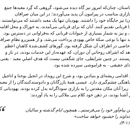
استان، چنان‌که امروز نیز گاه دیده می‌شود، گروهی که گِرد معبدها جمع
ازاری مناسب در پیرامون آن پدید می‌آوردند؛ در این میان صرافان
 نیز جایگاه خود را داشتند. یهودیان تنها یک معبد داشتند که می‌توانستند د
 قربانی تقدیم کنند. آنان که برای قربانی می‌آمدند، به خوراک و محل اقام
، و نیز به شمار بسیاری از حیوانات قربانی که به‌فراوانی در دسترس بود.
د تنها با نوعی سکهٔ خاص یهودی پرداخت می‌شد، و از همین‌رو نظامِ صراف
خاصی در اطراف آن شکل گرفته بود. گورهای کشف‌شدهٔ کاهنانِ اعظم
 که اشراف روحانیِ آن دوران، که عهده‌دار این خدمات بودند، در ناز و
ستند. در چنین شرایطی، جای شگفتی نیست که هدفِ اصلیِ معبد - یعنی
ی حقیقی - به فراموشی سپرده شده بود.
اقدامی ریشه‌ای و بنیادین بود، و شرح این رویداد در انجیل یوحنا و اناجیل
اهنگی چشم‌گیری دارد. عیسی همهٔ بازرگانان و دادوستدکنندگان را از معبد
 زیرا آنان مکان مقدس را به بازاری سوداگرانه بدل کرده بودند. یهودیانی ک
آشنا بودند، در ذهن خود کلام نبی ملاکی را به یاد آوردند:
ن پیام‌آور خود را می‌فرستم... همچون ایام گذشته و سالیان
داوند را خشنود خواهد ساخت»