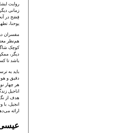
روایت ایشا
زمانی دیگری
فِصَح در آن
یوحنا، تطه
مفسران در ا
هم‌نظر معت
کوچک شاگرد
دیگر، ممکن
باشد تا کس
باید به تر
دقیق و هوش
هر چهار نوی
اناجیل زندگ
هدف از نگا
انجیل، با 
ارائه می‌د
عیسی مع