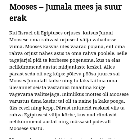
Mooses – Jumala mees ja suur
erak
Kui Iisrael oli Egiptuses orjuses, kutsus Jumal
Moosese oma rahvast orjusest välja vabadusse
viima. Mooses kasvas üles vaarao pojana, ent oma
rahva orjust nähes asus ta oma rahva poolele. Selle
tagajärjel pidi ta kõrbesse põgenema, kus ta elas
nelikümmend aastat midjanlaste keskel. Alles
pärast seda oli aeg küps: põleva põõsa juures sai
Mooses Jumalalt kutse ning ta läks täitma oma
ülesannet seista vastamisi maailma kõige
vägevama valitsejaga. Inimlikus mõttes oli Moosese
varustus üsna kasin: tal oli ta naine ja kaks poega,
üks eesel ning kepp. Pärast mitmeid raskusi viis ta
rahva Egiptusest välja kõrbe, kus nad rändasid
nelikümmend aastat ning mässasid pidevalt
Moosese vastu.