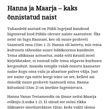
Hanna ja Maarja – kaks
õnnistatud naist
Tuhandeid aastaid on Piibli lugejaid kandnud
liigutavad lood Piiblis olevate naiste saatustest. Üks
neist on lugu Hannast, kes oli suure prohveti
Saamueli ema (1Sm 1-2). Hanna oli lastetu, mis tema
kultuuris tähendas suure häbikoorma kandmist.
Tema abikaasa armastus, mida eriti kaunil moel
kirjeldatakse, ei toonud talle tema sügavas kurbuses
kergendust. Issanda templis valab õnnetu kannatav
naine kogu oma valu ja ahastuse palves välja. Just
see naine ega mitte keegi teine on see, kellest sai
õnnelik suure prohveti Saamueli ema. Hanna
kiituslaul (1Sm 2) on imeline lugemisvara.
Hanna Vanas Testamendis on ilmne neitsi Maarja
eelkuju (Luuka 1-2). Ei olnud see mõni rikka
ülikupere imetlusväärne tütar, keda valiti olema