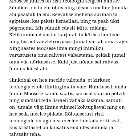
Moosese juures on risti teoloogia selgesti nähtav.
Sündides on ta elu ohus ning üksnes imeline Jumala
abi päästab ta elu. Keevalise mehena surmab ta
egiptlase, kes peksis iisraellasi, ning ta peab üksi
põgenema. Mis sünnib edasi? Mitte midagi.
Nelikümmend aastat karjatab ta kõrbes lambaid
ning Iisrael vaevleb orjuses. Jumal varjab oma väge.
Ning saates Moosese ilma mingi inimliku
varustuseta oma rahvast vabastama, peidab Jumal
oma väe nõrkusesse. Kuid just nõnda sai rahvas
Jumala käest abi.
Siinkohal on hea meelde tuletada, et kirkuse
teoloogia ei ole ilmtingimata vale. Nuhtlused, mida
Jumal Moosese kaudu saatis, surusid vaarao põlvili
ning sundisid teda Iisraeli vabaks laskma. Samuti
on Jumala vägi ilmne viimsel kohtupäeval ning on
hea seda meeles pidada. Rõhuasetust risti
teoloogiale on aga hea meelde tuletada eriti seal,
kus kristlastel on kiusatus end üles puhuda ja
tähtsaks teha.