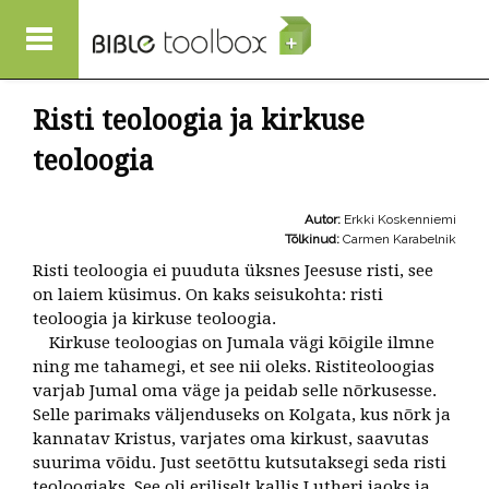
Liigu edasi põhisisu juurde
Risti teoloogia ja kirkuse
teoloogia
Autor:
Erkki Koskenniemi
Tõlkinud:
Carmen Karabelnik
Risti teoloogia ei puuduta üksnes Jeesuse risti, see
on laiem küsimus. On kaks seisukohta: risti
teoloogia ja kirkuse teoloogia.
Kirkuse teoloogias on Jumala vägi kõigile ilmne
ning me tahamegi, et see nii oleks. Ristiteoloogias
varjab Jumal oma väge ja peidab selle nõrkusesse.
Selle parimaks väljenduseks on Kolgata, kus nõrk ja
kannatav Kristus, varjates oma kirkust, saavutas
suurima võidu. Just seetõttu kutsutaksegi seda risti
teoloogiaks. See oli eriliselt kallis Lutheri jaoks ja