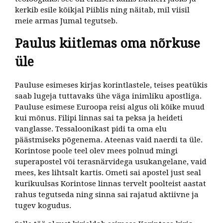
kerkib esile kõikjal Piiblis ning näitab, mil viisil
meie armas Jumal tegutseb.
Paulus kiitlemas oma nõrkuse
üle
Pauluse esimeses kirjas korintlastele, teises peatükis
saab lugeja tuttavaks ühe väga inimliku apostliga.
Pauluse esimese Euroopa reisi algus oli kõike muud
kui mõnus. Filipi linnas sai ta peksa ja heideti
vanglasse. Tessaloonikast pidi ta oma elu
päästmiseks põgenema. Ateenas vaid naerdi ta üle.
Korintose poole teel olev mees polnud mingi
superapostel või terasnärvidega usukangelane, vaid
mees, kes lihtsalt kartis. Ometi sai apostel just seal
kurikuulsas Korintose linnas tervelt poolteist aastat
rahus tegutseda ning sinna sai rajatud aktiivne ja
tugev kogudus.