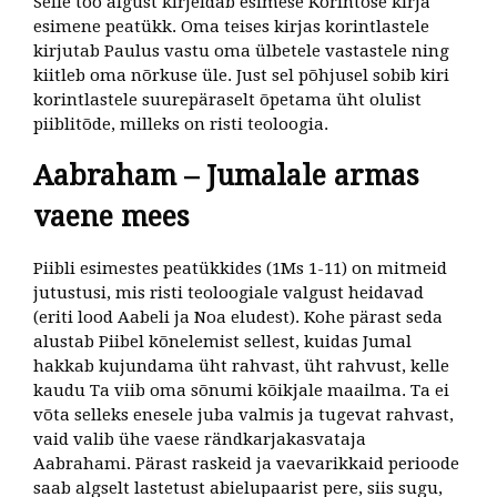
Selle töö algust kirjeldab esimese Korintose kirja
esimene peatükk. Oma teises kirjas korintlastele
kirjutab Paulus vastu oma ülbetele vastastele ning
kiitleb oma nõrkuse üle. Just sel põhjusel sobib kiri
korintlastele suurepäraselt õpetama üht olulist
piiblitõde, milleks on risti teoloogia.
Aabraham – Jumalale armas
vaene mees
Piibli esimestes peatükkides (1Ms 1-11) on mitmeid
jutustusi, mis risti teoloogiale valgust heidavad
(eriti lood Aabeli ja Noa eludest). Kohe pärast seda
alustab Piibel kõnelemist sellest, kuidas Jumal
hakkab kujundama üht rahvast, üht rahvust, kelle
kaudu Ta viib oma sõnumi kõikjale maailma. Ta ei
võta selleks enesele juba valmis ja tugevat rahvast,
vaid valib ühe vaese rändkarjakasvataja
Aabrahami. Pärast raskeid ja vaevarikkaid perioode
saab algselt lastetust abielupaarist pere, siis sugu,