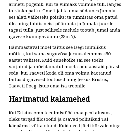
armetu põgenik. Kui ta viimaks võimule tuli, langes
ta ränka pattu. Ometi jäi ta oma südames Jumala
ees alati väikeseks poisiks: ta tunnistas oma patud
üles ning tahtis neist pöörduda ja Jumala juurde
tagasi tulla. Just sellisele mehele tõotab Jumal anda
igavese kuningavõimu (2Sm 7).
Hämmastaval moel täitus see isegi inimlikus
mõttes, kui sama suguvõsa Jeruusalemmas 450
aastat valitses. Kuid ennekõike sai see tõeks
varjatud ja mõeldamatul moel: sadu aastaid pärast
seda, kui Taaveti koda oli oma võimu kaotanud,
täitusid igavesed tõotused ning Jeesus Kristus,
Taaveti Poeg, istus oma Isa troonile.
Harimatud kalamehed
Kui Kristus oma teenimistööd maa peal alustas,
oleks targad filosoofid ja osavad poliitikud Tal
käepärast võtta olnud. Kuid need jäeti kõrvale ning