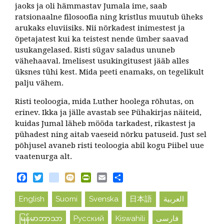
jaoks ja oli hämmastav Jumala ime, saab
ratsionaalne filosoofia ning kristlus muutub üheks
arukaks eluviisiks. Nii nõrkadest inimestest ja
õpetajatest kui ka teistest nende ümber saavad
usukangelased. Risti sügav saladus ununeb
vähehaaval. Imelisest usukingitusest jääb alles
üksnes tühi kest. Mida peeti enamaks, on tegelikult
palju vähem.
Risti teoloogia, mida Luther hoolega rõhutas, on
erinev. Ikka ja jälle avastab see Pühakirjas näiteid,
kuidas Jumal läheb mööda tarkadest, rikastest ja
pühadest ning aitab vaeseid nõrku patuseid. Just sel
põhjusel avaneb risti teoloogia abil kogu Piibel uue
vaatenurga alt.
Facebook
Twitter
blogger_post
Mixi
PrintFriendly
Email
Share
English
Suomi
Svenska
日本語
العربية
မြန်မာဘာသာ
Русский
Kiswahili
فارسی