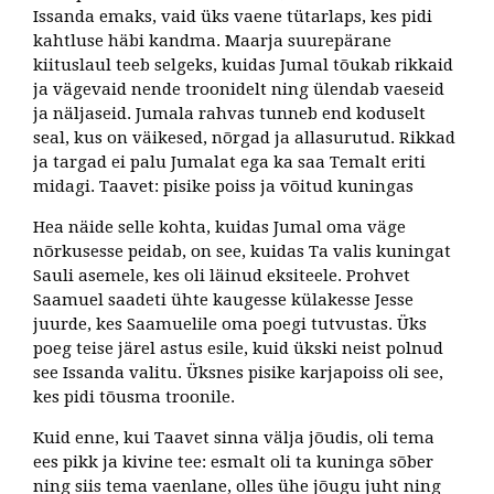
Issanda emaks, vaid üks vaene tütarlaps, kes pidi
kahtluse häbi kandma. Maarja suurepärane
kiituslaul teeb selgeks, kuidas Jumal tõukab rikkaid
ja vägevaid nende troonidelt ning ülendab vaeseid
ja näljaseid. Jumala rahvas tunneb end koduselt
seal, kus on väikesed, nõrgad ja allasurutud. Rikkad
ja targad ei palu Jumalat ega ka saa Temalt eriti
midagi. Taavet: pisike poiss ja võitud kuningas
Hea näide selle kohta, kuidas Jumal oma väge
nõrkusesse peidab, on see, kuidas Ta valis kuningat
Sauli asemele, kes oli läinud eksiteele. Prohvet
Saamuel saadeti ühte kaugesse külakesse Jesse
juurde, kes Saamuelile oma poegi tutvustas. Üks
poeg teise järel astus esile, kuid ükski neist polnud
see Issanda valitu. Üksnes pisike karjapoiss oli see,
kes pidi tõusma troonile.
Kuid enne, kui Taavet sinna välja jõudis, oli tema
ees pikk ja kivine tee: esmalt oli ta kuninga sõber
ning siis tema vaenlane, olles ühe jõugu juht ning