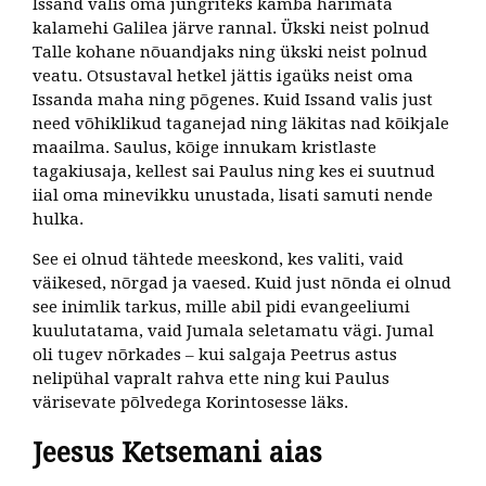
Issand valis oma jüngriteks kamba harimata
kalamehi Galilea järve rannal. Ükski neist polnud
Talle kohane nõuandjaks ning ükski neist polnud
veatu. Otsustaval hetkel jättis igaüks neist oma
Issanda maha ning põgenes. Kuid Issand valis just
need võhiklikud taganejad ning läkitas nad kõikjale
maailma. Saulus, kõige innukam kristlaste
tagakiusaja, kellest sai Paulus ning kes ei suutnud
iial oma minevikku unustada, lisati samuti nende
hulka.
See ei olnud tähtede meeskond, kes valiti, vaid
väikesed, nõrgad ja vaesed. Kuid just nõnda ei olnud
see inimlik tarkus, mille abil pidi evangeeliumi
kuulutatama, vaid Jumala seletamatu vägi. Jumal
oli tugev nõrkades – kui salgaja Peetrus astus
nelipühal vapralt rahva ette ning kui Paulus
värisevate põlvedega Korintosesse läks.
Jeesus Ketsemani aias