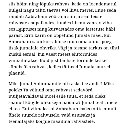
siis hõim ning lõpuks rahvas, keda on loendamatul
hulgal nagu tähti taevas või liiva meres. Enne seda
rändab Aabraham võõrana siin ja seal teiste
rahvaste asupaikades, tundes hirmu vaarao viha
ees Egiptuses ning kurvastades oma lastetuse häbi
pärast. Eriti karm on õppetund Jumala mäel, kui
Aabraham saab korralduse tuua oma ainus poeg
Iisak Jumalale ohvriks. Vägi ja tasane tarkus on tihti
kuskil eemal, kui vaest meest elutormides
vintsutatakse. Kuid just taoliste tormide keskel
sündis üks rahvas, kelles täitusid Jumala suured
plaanid.
Miks Jumal Aabrahamile nii raske tee andis? Miks
poleks Ta võinud oma rahvast sedavõrd
muljetavaldaval moel esile tuua, et seda oleks
saanud kõigile uhkusega näidata? Jumal teab, meie
ei tea. Ent viimaks sai Aabraham isaks mitte ainult
ühele suurele rahvusele, vaid usuisaks ja
teenäitajaks kõigile maailma rahvastele.