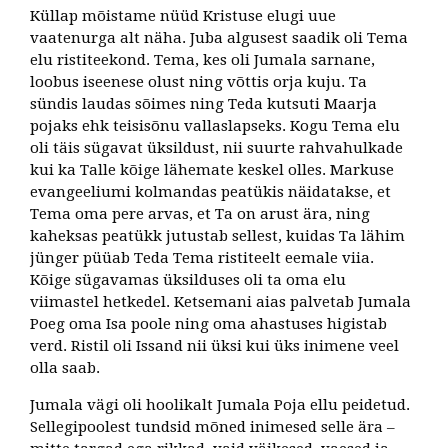
Küllap mõistame nüüd Kristuse elugi uue
vaatenurga alt näha. Juba algusest saadik oli Tema
elu ristiteekond. Tema, kes oli Jumala sarnane,
loobus iseenese olust ning võttis orja kuju. Ta
sündis laudas sõimes ning Teda kutsuti Maarja
pojaks ehk teisisõnu vallaslapseks. Kogu Tema elu
oli täis sügavat üksildust, nii suurte rahvahulkade
kui ka Talle kõige lähemate keskel olles. Markuse
evangeeliumi kolmandas peatükis näidatakse, et
Tema oma pere arvas, et Ta on arust ära, ning
kaheksas peatükk jutustab sellest, kuidas Ta lähim
jünger püüab Teda Tema ristiteelt eemale viia.
Kõige sügavamas üksilduses oli ta oma elu
viimastel hetkedel. Ketsemani aias palvetab Jumala
Poeg oma Isa poole ning oma ahastuses higistab
verd. Ristil oli Issand nii üksi kui üks inimene veel
olla saab.
Jumala vägi oli hoolikalt Jumala Poja ellu peidetud.
Sellegipoolest tundsid mõned inimesed selle ära –