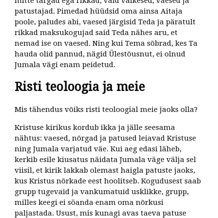
mitte targad ega rikkad, vaid väikesed, vaesed ja
patustajad. Pimedad hüüdsid oma ainsa Aitaja
poole, paludes abi, vaesed järgisid Teda ja päratult
rikkad maksukogujad said Teda nähes aru, et
nemad ise on vaesed. Ning kui Tema sõbrad, kes Ta
hauda olid pannud, nägid Ülestõusnut, ei olnud
Jumala vägi enam peidetud.
Risti teoloogia ja meie
Mis tähendus võiks risti teoloogial meie jaoks olla?
Kristuse kirikus kordub ikka ja jälle seesama
nähtus: vaesed, nõrgad ja patused leiavad Kristuse
ning Jumala varjatud väe. Kui aeg edasi läheb,
kerkib esile kiusatus näidata Jumala väge välja sel
viisil, et kirik lakkab olemast haigla patuste jaoks,
kus Kristus nõrkade eest hoolitseb. Kogudusest saab
grupp tugevaid ja vankumatuid usklikke, grupp,
milles keegi ei söanda enam oma nõrkusi
paljastada. Usust, mis kunagi avas taeva patuse