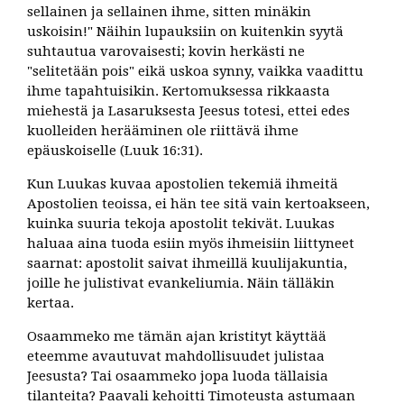
sellainen ja sellainen ihme, sitten minäkin
uskoisin!" Näihin lupauksiin on kuitenkin syytä
suhtautua varovaisesti; kovin herkästi ne
"selitetään pois" eikä uskoa synny, vaikka vaadittu
ihme tapahtuisikin. Kertomuksessa rikkaasta
miehestä ja Lasaruksesta Jeesus totesi, ettei edes
kuolleiden herääminen ole riittävä ihme
epäuskoiselle (Luuk 16:31).
Kun Luukas kuvaa apostolien tekemiä ihmeitä
Apostolien teoissa, ei hän tee sitä vain kertoakseen,
kuinka suuria tekoja apostolit tekivät. Luukas
haluaa aina tuoda esiin myös ihmeisiin liittyneet
saarnat: apostolit saivat ihmeillä kuulijakuntia,
joille he julistivat evankeliumia. Näin tälläkin
kertaa.
Osaammeko me tämän ajan kristityt käyttää
eteemme avautuvat mahdollisuudet julistaa
Jeesusta? Tai osaammeko jopa luoda tällaisia
tilanteita? Paavali kehoitti Timoteusta astumaan