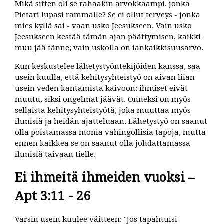
Mikä sitten oli se rahaakin arvokkaampi, jonka
Pietari lupasi rammalle? Se ei ollut terveys - jonka
mies kyllä sai - vaan usko Jeesukseen. Vain usko
Jeesukseen kestää tämän ajan päättymisen, kaikki
muu jää tänne; vain uskolla on iankaikkisuusarvo.
Kun keskustelee lähetystyöntekijöiden kanssa, saa
usein kuulla, että kehitysyhteistyö on aivan liian
usein veden kantamista kaivoon: ihmiset eivät
muutu, siksi ongelmat jäävät. Onneksi on myös
sellaista kehitysyhteistyötä, joka muuttaa myös
ihmisiä ja heidän ajatteluaan. Lähetystyö on saanut
olla poistamassa monia vahingollisia tapoja, mutta
ennen kaikkea se on saanut olla johdattamassa
ihmisiä taivaan tielle.
Ei ihmeitä ihmeiden vuoksi –
Apt 3:11 - 26
Varsin usein kuulee väitteen: "Jos tapahtuisi