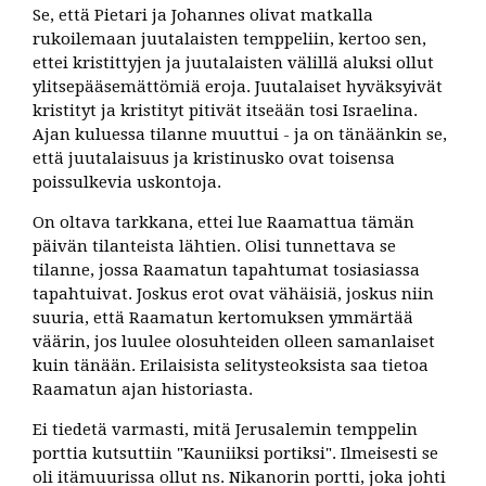
Se, että Pietari ja Johannes olivat matkalla
rukoilemaan juutalaisten temppeliin, kertoo sen,
ettei kristittyjen ja juutalaisten välillä aluksi ollut
ylitsepääsemättömiä eroja. Juutalaiset hyväksyivät
kristityt ja kristityt pitivät itseään tosi Israelina.
Ajan kuluessa tilanne muuttui - ja on tänäänkin se,
että juutalaisuus ja kristinusko ovat toisensa
poissulkevia uskontoja.
On oltava tarkkana, ettei lue Raamattua tämän
päivän tilanteista lähtien. Olisi tunnettava se
tilanne, jossa Raamatun tapahtumat tosiasiassa
tapahtuivat. Joskus erot ovat vähäisiä, joskus niin
suuria, että Raamatun kertomuksen ymmärtää
väärin, jos luulee olosuhteiden olleen samanlaiset
kuin tänään. Erilaisista selitysteoksista saa tietoa
Raamatun ajan historiasta.
Ei tiedetä varmasti, mitä Jerusalemin temppelin
porttia kutsuttiin "Kauniiksi portiksi". Ilmeisesti se
oli itämuurissa ollut ns. Nikanorin portti, joka johti