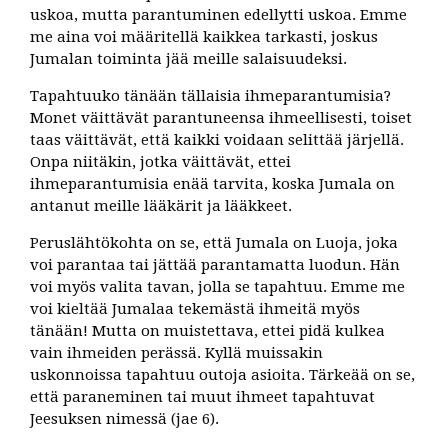
uskoa, mutta parantuminen edellytti uskoa. Emme
me aina voi määritellä kaikkea tarkasti, joskus
Jumalan toiminta jää meille salaisuudeksi.
Tapahtuuko tänään tällaisia ihmeparantumisia?
Monet väittävät parantuneensa ihmeellisesti, toiset
taas väittävät, että kaikki voidaan selittää järjellä.
Onpa niitäkin, jotka väittävät, ettei
ihmeparantumisia enää tarvita, koska Jumala on
antanut meille lääkärit ja lääkkeet.
Peruslähtökohta on se, että Jumala on Luoja, joka
voi parantaa tai jättää parantamatta luodun. Hän
voi myös valita tavan, jolla se tapahtuu. Emme me
voi kieltää Jumalaa tekemästä ihmeitä myös
tänään! Mutta on muistettava, ettei pidä kulkea
vain ihmeiden perässä. Kyllä muissakin
uskonnoissa tapahtuu outoja asioita. Tärkeää on se,
että paraneminen tai muut ihmeet tapahtuvat
Jeesuksen nimessä (jae 6).