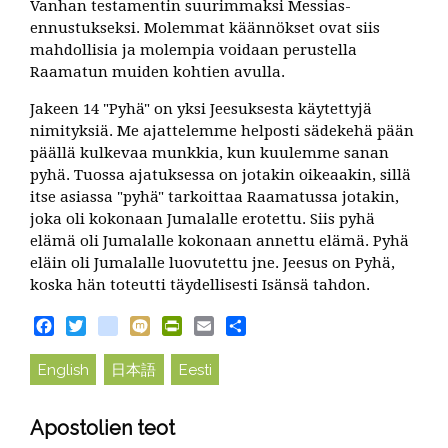
Vanhan testamentin suurimmaksi Messias-
ennustukseksi. Molemmat käännökset ovat siis
mahdollisia ja molempia voidaan perustella
Raamatun muiden kohtien avulla.
Jakeen 14 "Pyhä" on yksi Jeesuksesta käytettyjä
nimityksiä. Me ajattelemme helposti sädekehä pään
päällä kulkevaa munkkia, kun kuulemme sanan
pyhä. Tuossa ajatuksessa on jotakin oikeaakin, sillä
itse asiassa "pyhä" tarkoittaa Raamatussa jotakin,
joka oli kokonaan Jumalalle erotettu. Siis pyhä
elämä oli Jumalalle kokonaan annettu elämä. Pyhä
eläin oli Jumalalle luovutettu jne. Jeesus on Pyhä,
koska hän toteutti täydellisesti Isänsä tahdon.
Facebook
Twitter
blogger_post
Mixi
PrintFriendly
Email
Share
English
日本語
Eesti
Apostolien teot