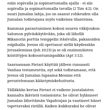
esiin sopivalla ja sopimattomalla ajalla - ei siis
sopivalla ja sopimattomalla tavalla (2 Tim 4:2). On
suuri Jumalan lahja, jos on saanut rohkeuden olla
Jumalan todistajana myös vaikeissa tilanteissa.
Ramman parantuminen kokosi suuren väkijoukon
Salomon pylväskäytävään, joka oli lähellä
Nikanorin porttia temppelin itäsivulla, pakanoiden
esipihalla. Jeesus oli opettanut siellä käydessään
Jerusalemissa (Joh 10:23) ja se oli ensimmäisten
kristittyjen kokoontumispaikka (Apt 5:12).
Saarnassaan Pietari käyttää jälleen runsaasti
Vanhaa testamenttia, nyt sekä todistamaan, että
Jeesus oli Jumalan lupaama Messias että
perustelemaan kääntymiskehoitusta.
Tälläkään kertaa Pietari ei vaikene juutalaisten
kannalta ikävistä tosiasioista: he olivat hylänneet
Jumalan lähettämän Vapahtajan ja vaatineet hänet
tapettavaksi ristillä. Kaiken kukkuraksi he olivat