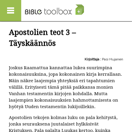
Hyppää pääsisältöön
Apostolien teot 3 –
Täyskäännös
Kirjoittaja :
Pasi Hujanen
Joskus Raamattua kannattaa lukea suurimpina
kokonaisuuksina, jopa kokonainen kirja kerrallaan.
Näin näkee laajempia yhteyksiä eri tapahtumien
välillä. Erityisesti tämä pitää paikkansa monien
Vanhan testamentin kirjojen kohdalla. Mutta
laajempien kokonaisuuksien hahmottamisesta on
hyötyä Uuden testamentin lukijoillekin.
Apostolien tekojen kolmas luku on pala kehitystä,
jonka seurauksena juutalaiset hylkäsivät
Kristuksen. Pala palalta Luukas kertoo, kuinka