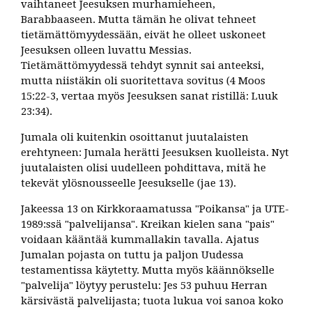
vaihtaneet Jeesuksen murhamieheen,
Barabbaaseen. Mutta tämän he olivat tehneet
tietämättömyydessään, eivät he olleet uskoneet
Jeesuksen olleen luvattu Messias.
Tietämättömyydessä tehdyt synnit sai anteeksi,
mutta niistäkin oli suoritettava sovitus (4 Moos
15:22-3, vertaa myös Jeesuksen sanat ristillä: Luuk
23:34).
Jumala oli kuitenkin osoittanut juutalaisten
erehtyneen: Jumala herätti Jeesuksen kuolleista. Nyt
juutalaisten olisi uudelleen pohdittava, mitä he
tekevät ylösnousseelle Jeesukselle (jae 13).
Jakeessa 13 on Kirkkoraamatussa "Poikansa" ja UTE-
1989:ssä "palvelijansa". Kreikan kielen sana "pais"
voidaan kääntää kummallakin tavalla. Ajatus
Jumalan pojasta on tuttu ja paljon Uudessa
testamentissa käytetty. Mutta myös käännökselle
"palvelija" löytyy perustelu: Jes 53 puhuu Herran
kärsivästä palvelijasta; tuota lukua voi sanoa koko