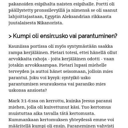
pakanoiden esipihalta naisten esipihalle. Portti oli
päällystetty pronssilevyillä ja nimensä se oli saanut
lahjoittajastaan, Egyptin Aleksandrian rikkaasta
juutalaisesta Nikanorista.
Kumpi oli ensin:usko vai parantuminen?
Kauniissa portissa oli myös syntymästään saakka
rampa kerjäläinen. Pietari totesi, ettei hänellä ollut
arvokkaita rahoja - joita kerjäläinen odotti - vaan
jotakin arvokkaampaa. Pietari lupasi miehelle
terveyden ja auttoi hänet seisomaan, jolloin mies
parantui. Joku voi kysyä: syntyikö usko
parantumisen seurauksena vai paraniko mies
uskonsa ansiosta?
Mark 3:1-6:ssa on kerrottu, kuinka Jeesus paransi
miehen, jolla oli kuivettunut käsi. Tuo kertomus
muistuttaa aika tavalla tätä kertomusta.
Kummankaan kertomuksen yhteydessä emme voi
määritellä kumpi oli ensin. Paraneminen vahvisti