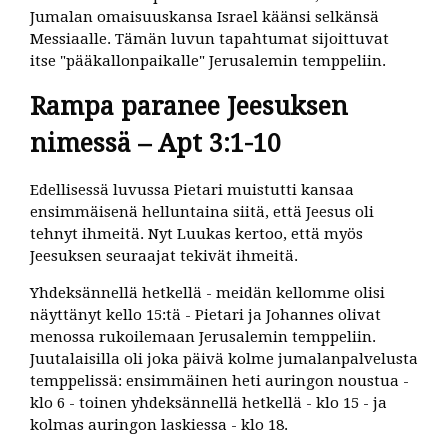
Jumalan omaisuuskansa Israel käänsi selkänsä
Messiaalle. Tämän luvun tapahtumat sijoittuvat
itse "pääkallonpaikalle" Jerusalemin temppeliin.
Rampa paranee Jeesuksen
nimessä – Apt 3:1-10
Edellisessä luvussa Pietari muistutti kansaa
ensimmäisenä helluntaina siitä, että Jeesus oli
tehnyt ihmeitä. Nyt Luukas kertoo, että myös
Jeesuksen seuraajat tekivät ihmeitä.
Yhdeksännellä hetkellä - meidän kellomme olisi
näyttänyt kello 15:tä - Pietari ja Johannes olivat
menossa rukoilemaan Jerusalemin temppeliin.
Juutalaisilla oli joka päivä kolme jumalanpalvelusta
temppelissä: ensimmäinen heti auringon noustua -
klo 6 - toinen yhdeksännellä hetkellä - klo 15 - ja
kolmas auringon laskiessa - klo 18.