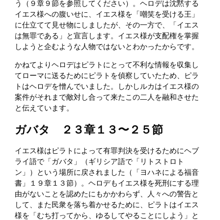
う（９章９節を参照してください）。ヘロデは沈黙する
イエス様への腹いせに、イエス様を「嘲笑を受ける王」
に仕立てて見せ物にしましたが、その一方で、「イエス
は無罪である」と宣言します。イエス様が支配権を掌握
しようと企むような人物ではないとわかったからです。
かねてよりヘロデはピラトにとって不利な情報を収集し
てローマに送るためにピラトを偵察していたため、ピラ
トはヘロデを憎んでいました。しかしルカはイエス様の
案件がそれまで敵対し合って来たこの二人を融和させた
と伝えています。
ガバタ ２３章１３〜２５節
イエス様はピラトによって有罪判決を受けるためにヘブ
ライ語で「ガバタ」（ギリシア語で「リトストロト
ン」）という場所に戻されました（「ヨハネによる福音
書」１９章１３節）。ヘロデもイエス様を死刑にする理
由がないことを認めたにもかかわらず、人々への警告と
して、また民衆を落ち着かせるために、ピラトはイエス
様を「むち打ってから、ゆるしてやることにしよう」と