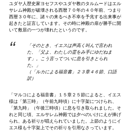
ユダヤ人歴史家ヨセフスやユダヤ教のタルムードはエル
サレム神殿が破壊される西暦７０年の４０年前、つまり
西暦３０年に、諸々の来るべき不幸を予兆する出来事が
起きたと証言しています。その時に神殿の扉が勝手に開
いて敷居の一つが壊れたというのです。
「そのとき、イエスは声高く叫んで言われ
た、「父よ、わたしの霊をみ手にゆだねま
す」。こう言ってついに息を引きとられ
た。」
（「ルカによる福音書」２３章４６節、口語
訳）
「マルコによる福音書」１５章２５節によると、イエス
様は「第三時」（午前九時頃）に十字架につけられ、
「第九時」（午後三時頃）に息を引き取られました。そ
れと同じ頃、エルサレム神殿では夕べのいけにえが捧げ
られ、ある祈りが唱えられていました。上節のようにイ
エス様も十字架上でその祈りを引用なさっています。