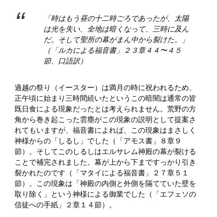
「時はもう昼の十二時ごろであったが、太陽
は光を失い、全地は暗くなって、三時に及ん
だ。そして聖所の幕がまん中から裂けた。」
（「ルカによる福音書」２３章４４〜４５
節、口語訳）
過越の祭り（イースター）は満月の時に祝われるため、
正午頃に始まり三時間続いたというこの暗闇は通常の皆
既日食による現象だったとは考えられません。荒野の方
角から巻き起こった雲塵がこの現象の説明として提案さ
れてもいますが、福音書によれば、この現象はまさしく
神様からの「しるし」でした（「アモス書」８章９
節）。そしてこのしるしはエルサレム神殿の幕が裂ける
ことで補完されました。幕が上から下まですっかり引き
裂かれたのです（「マタイによる福音書」２７章５１
節）。この現象は「神殿の内側と外側を隔てていた壁を
取り除く」という神様による御業でした（「エフェソの
信徒への手紙」２章１４節）。