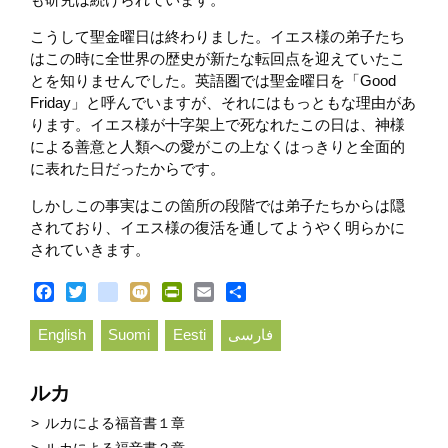
こうして聖金曜日は終わりました。イエス様の弟子たち
はこの時に全世界の歴史が新たな転回点を迎えていたこ
とを知りませんでした。英語圏では聖金曜日を「Good
Friday」と呼んでいますが、それにはもっともな理由があ
ります。イエス様が十字架上で死なれたこの日は、神様
による善意と人類への愛がこの上なくはっきりと全面的
に表れた日だったからです。
しかしこの事実はこの箇所の段階では弟子たちからは隠
されており、イエス様の復活を通してようやく明らかに
されていきます。
Facebook
Twitter
blogger_post
Mixi
PrintFriendly
Email
Share
English
Suomi
Eesti
فارسی
ルカ
ルカによる福音書１章
ルカによる福音書２章