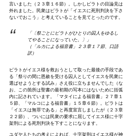
言いました（２３章１６節）。しかしピラトの目論見は
外れました。民衆はピラトが「イエスに死刑判決を下さ
ないでおこう」と考えていることを見てとったのです。
「〔祭ごとにピラトがひとりの囚人をゆるし
てやることになっていた。〕」
（「ルカによる福音書」２３章１７節、口語
訳）
ピラトがイエス様を救おうとして取った最後の手段であ
る「祭りの間に恩赦を受ける囚人としてイエスを民衆に
選ばせようとする試み」さえ役に立ちませんでした（な
お、この箇所は聖書の最初期の写本にはないために括弧
内に記されています。「マタイによる福音書」２７章１
５節、「マルコによる福音書」１５章６節）。ピラトは
「イエスは無罪である」と再度宣言しましたが（２３章
２２節）、ついには民衆の要求に屈してイエス様に十字
架刑による死刑判決を下すことになります。
ユダヤ人たちの考えによれば、十字架刑はイエス様が神