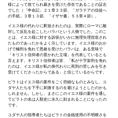
様によって捨てられ裁きを受けた存在であることの証左
でした（「申命記」２１章２３節、「ガラテアの信徒へ
の手紙」３章１３節、「イザヤ書」５３章４節）。
イエス様の代わりに釈放されたのは、実際にローマに敵
対して反乱を起こしたバラバという人物でした。このこ
とは、イエス様に対する訴状がいかに無理矢理捏造され
たものであったかをよく示しています。イエス様のおか
げで極刑を免れて恩赦を受けたバラバは、ある意味で
「キリスト信仰者の置かれた立場」を代表しているとも
言えます。キリスト信仰者は皆、「私が十字架刑を免れ
たのは、イエス様が私の身代わりに死刑の苦しみを引き
受けてくださったからである」と信じているからです。
ピラトはイエス様の案件をごく些細なものとみなし、ユ
ダヤ人たちを下手に刺激するのを避けようとしたのかも
しれません。しかし、まさにこのイエス様の案件を通し
てピラトの名は人類史に永久に刻まれることになったの
です。
ユダヤ人の指導者たちはピラトの金銭使用の不明瞭さを