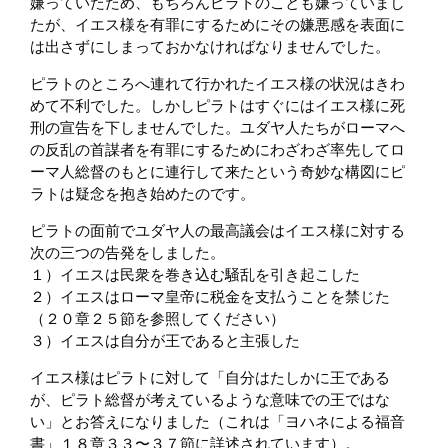
嫌っていたため、もちろんピラトのことも嫌っていまし
たが、イエス様を有罪にするためにその嫌悪感を表面に
は出さずにしまっておかなければなりませんでした。
ピラトのところへ連れて行かれたイエス様の状況はきわ
めて不利でした。しかしピラトはすぐにはイエス様に死
刑の宣告を下しませんでした。ユダヤ人たちがローマへ
の反乱の首謀者を有罪にするためにわざわざ率先してロ
ーマ人総督のもとに連行して来たという奇妙な構図にピ
ラトは疑念を抱き始めたのです。
ピラトの面前でユダヤ人の最高議会はイエス様に対する
次の三つの告発をしました。
１）イエスは民衆を巻き込む騒乱を引き起こした
２）イエスはローマ皇帝に税金を支払うことを禁じた
（２０章２５節を参照してください）
３）イエスは自分が王であると主張した
イエス様はピラトに対して「自分はたしかに王である
が、ピラト総督が考えているような意味での王ではな
い」とお答えになりました（これは「ヨハネによる福音
書」１８章３３〜３７節に詳述されています）。