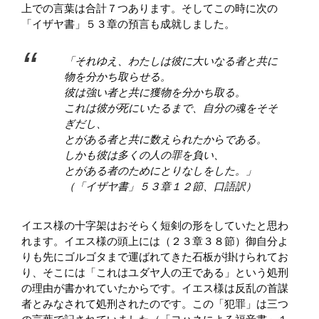
上での言葉は合計７つあります。そしてこの時に次の
「イザヤ書」５３章の預言も成就しました。
「それゆえ、わたしは彼に大いなる者と共に
物を分かち取らせる。
彼は強い者と共に獲物を分かち取る。
これは彼が死にいたるまで、自分の魂をそそ
ぎだし、
とがある者と共に数えられたからである。
しかも彼は多くの人の罪を負い、
とがある者のためにとりなしをした。」
（「イザヤ書」５３章１２節、口語訳）
イエス様の十字架はおそらく短剣の形をしていたと思わ
れます。イエス様の頭上には（２３章３８節）御自分よ
りも先にゴルゴタまで運ばれてきた石板が掛けられてお
り、そこには「これはユダヤ人の王である」という処刑
の理由が書かれていたからです。イエス様は反乱の首謀
者とみなされて処刑されたのです。この「犯罪」は三つ