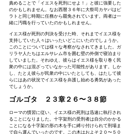
責めることで「イエスを死刑にせよ！」と彼に強要した
のかもしれません。なお西暦３６年に大祭司カヤパはピ
ラトと同じ時期に任務から罷免されています。両者は一
緒に汚職を行っていたのかもしれません。
イエス様が死刑の判決を受けた時、それまでイエス様を
支持していた人々はいったいどこにいたのでしょうか。
このことについては様々な考察がなされてきました。ガ
リラヤ人たちはエルサレム市を囲む壁の外側で寝泊まり
していました。それゆえ、彼らはイエス様を取り巻く民
衆の中には混ざっていなかった可能性があります。しか
し、たとえ彼らが民衆の中にいたとしても、はたして彼
らにはあの状況でイエス様を弁護し始める勇気があった
でしょうか。
ゴルゴタ ２３章２６〜３８節
ローマの慣習に従い、イエス様の死刑は迅速に執行され
ることになりました。十字架刑の受刑者は自分のかかる
ことになる十字架の形の木を手に縛り付けられて刑場ま
で自ら運んでいったのです。この木はおよそ２０〜５０