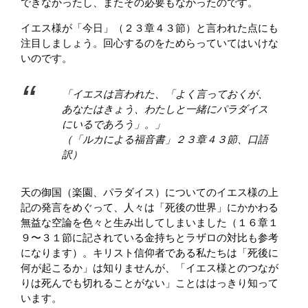
できなかったし、またその必要もなかったのです。
イエス様が「今日」（２３章４３節）と言われた点にも
注目しましょう。回心するのをためらっていてはいけな
いのです。
「イエスは言われた、「よく言っておくが、
あなたはきょう、わたしと一緒にパラダイス
にいるであろう」。」
（「ルカによる福音書」２３章４３節、口語
訳）
天の御国（楽園、パラダイス）についてのイエス様の上
記の発言をめぐって、人々は「死後の世界」にかかわる
無益な空論を色々と生み出してしまいました（１６章１
９〜３１節に記されている金持ちとラザロの対比も参考
になります）。キリスト信仰者である私たちは「死後に
何が起こるか」は知りませんが、「イエス様とのつなが
りは死んでも切れることがない」ことははっきり知って
います。