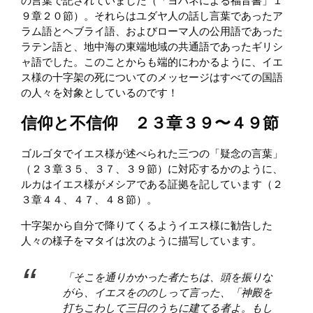
の言葉で記されていました（「ヨハネによる福音書」１
９章２０節）。それらはユダヤ人の話し言葉であったア
ラム語とヘブライ語、およびローマ人の公用語であった
ラテン語と、地中海の東端地域の共通語であったギリシ
ャ語でした。このことからも端的にわかるように、イエ
ス様の十字架の死についてのメッセージはすべての国語
の人々を対象としているのです！
信仰と不信仰 ２３章３９〜４９節
ゴルゴタでイエス様が述べられた三つの「疑念の言葉」
（２３章３５、３７、３９節）に対応するかのように、
ルカはイエス様がメシアである証拠を記しています（２
３章４４、４７、４８節）。
十字架から自分で降りてくるようイエス様に勧告した
人々の様子をマタイは次のように描写しています。
「そこを通りかかった者たちは、頭を振りな
がら、イエスをののしって言った、「神殿を
打ちこわして三日のうちに建てる者よ。もし