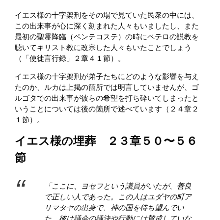
イエス様の十字架刑をその場で見ていた民衆の中には、
この出来事が心に深く刻まれた人々もいましたし、また
最初の聖霊降臨（ペンテコステ）の時にペテロの説教を
聴いてキリスト教に改宗した人々もいたことでしょう
（「使徒言行録」２章４１節）。
イエス様の十字架刑が弟子たちにどのような影響を与え
たのか、ルカは上掲の箇所では明言していませんが、ゴ
ルゴタでの出来事が彼らの希望を打ち砕いてしまったと
いうことについては後の箇所で述べています（２４章２
１節）。
イエス様の埋葬 ２３章５０〜５６
節
「ここに、ヨセフという議員がいたが、善良
で正しい人であった。この人はユダヤの町ア
リマタヤの出身で、神の国を待ち望んでい
た。彼は議会の議決や行動には賛成していな