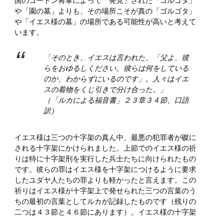
国のゴードン将軍によって「発見」された「ゴルゴタ」
や「園の墓」よりも、その場所こそが真の「ゴルゴタ」
や「イエス様の墓」の場所である可能性が高いと考えて
います。
「そのとき、イエスは言われた、「父よ、彼
らをおゆるしください。彼らは何をしている
のか、わからずにいるのです」。人々はイエ
スの着物をくじ引きで分け合った。」
（「ルカによる福音書」２３章３４節、口語
訳）
イエス様は三つの十字架の真ん中、最悪の犯罪者が磔に
される十字架にかけられました。上節でのイエス様の祈
りは特に十字架刑を実行した兵士たちに向けられたもの
です。彼らの罪はイエス様を十字架につけるように要求
したユダヤ人たちの罪よりも軽かったと言えます。この
祈りはイエス様が十字架上で発せられた三つの言葉のう
ちの最初の言葉としてルカが記録したものです（残りの
二つは４３​​節と４６節にあります）。イエス様の十字架