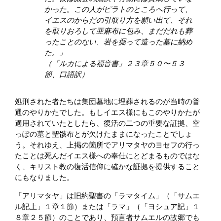
かった。この人がピラトのところへ行って、
イエスのからだの引取り方を願い出て、それ
を取りおろして亜麻布に包み、まだだれも葬
ったことのない、岩を掘って造った墓に納め
た。」
（「ルカによる福音書」２３章５０〜５３
節、口語訳）
処刑された者たちは集団墓地に埋葬されるのが当時の普
通のやりかたでした。もしイエス様にもこのやりかたが
適用されていたとしたら、復活の二つの重要な証拠、空
っぽの墓と聖骸布とが欠けたままになったことでしょ
う。それゆえ、上掲の箇所でアリマタヤのヨセフの行っ
たことは死んだイエス様への奉仕にとどまるものではな
く、キリスト教の復活信仰に確かな証拠を提供すること
にもなりました。
「アリマタヤ」は旧約聖書の「ラマタイム」（「サムエ
ル記上」１章１節）または「ラマ」（「ヨシュア記」１
８章２５節）のことであり、預言者サムエルの故郷でも