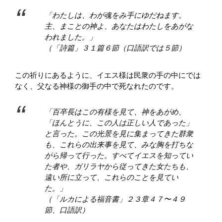
「わたしは、わが魂をみ手にゆだねます。
主、まことの神よ、あなたはわたしをあがな
われました。」
（「詩篇」３１篇６節（口語訳では５節）
この祈りにあるように、イエス様は民衆の手の中にでは
なく、父なる神様の御手の中で死なれたのです。
「百卒長はこの有様を見て、神をあがめ、
「ほんとうに、この人は正しい人であった」
と言った。この光景を見に集まってきた群衆
も、これらの出来事を見て、みな胸を打ちな
がら帰って行った。すべてイエスを知ってい
た者や、ガリラヤから従ってきた女たちも、
遠い所に立って、これらのことを見てい
た。」
（「ルカによる福音書」２３章４７〜４９
節、口語訳）