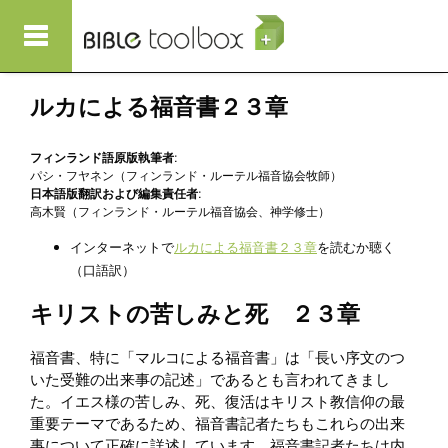
メインコンテンツに移動
ルカによる福音書２３章
フィンランド語原版執筆者:
パシ・フヤネン（フィンランド・ルーテル福音協会牧師）
日本語版翻訳および編集責任者:
高木賢（フィンランド・ルーテル福音協会、神学修士）
インターネットで
ルカによる福音書２３章
を読むか聴く
（口語訳）
キリストの苦しみと死 ２３章
福音書、特に「マルコによる福音書」は「長い序文のつ
いた受難の出来事の記述」であるとも言われてきまし
た。イエス様の苦しみ、死、復活はキリスト教信仰の最
重要テーマであるため、福音書記者たちもこれらの出来
事について正確に詳述しています。福音書記者たちは内