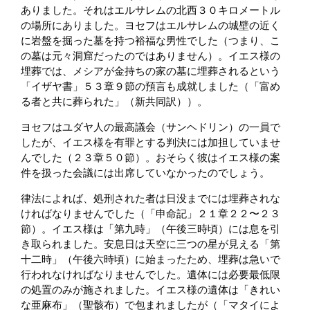
ありました。それはエルサレムの北西３０キロメートル
の場所にありました。ヨセフはエルサレムの城壁の近く
に岩盤を掘った墓を持つ裕福な男性でした（つまり、こ
の墓は元々洞窟だったのではありません）。イエス様の
埋葬では、メシアが金持ちの家の墓に埋葬されるという
「イザヤ書」５３章９節の預言も成就しました（「富め
る者と共に葬られた」（新共同訳））。
ヨセフはユダヤ人の最高議会（サンヘドリン）の一員で
したが、イエス様を有罪とする判決には加担していませ
んでした（２３章５０節）。おそらく彼はイエス様の案
件を扱った会議には出席していなかったのでしょう。
律法によれば、処刑された者は日没までには埋葬されな
ければなりませんでした（「申命記」２１章２２〜２３
節）。イエス様は「第九時」（午後三時頃）には息を引
き取られました。安息日は天空に三つの星が見える「第
十二時」（午後六時頃）に始まったため、埋葬は急いで
行われなければなりませんでした。遺体には必要最低限
の処置のみが施されました。イエス様の遺体は「きれい
な亜麻布」（聖骸布）で包まれましたが（「マタイによ