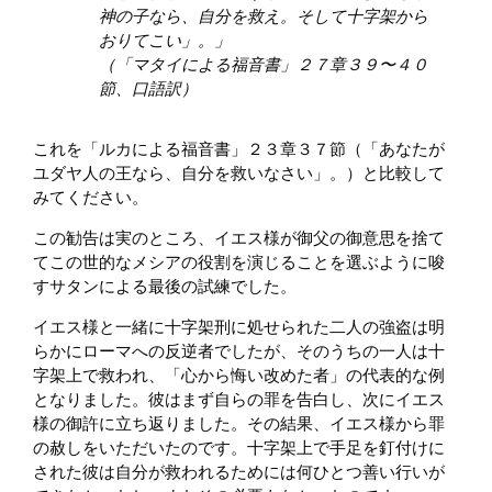
神の子なら、自分を救え。そして十字架から
おりてこい」。」
（「マタイによる福音書」２７章３９〜４０
節、口語訳）
これを「ルカによる福音書」２３章３７節（「あなたが
ユダヤ人の王なら、自分を救いなさい」。）と比較して
みてください。
この勧告は実のところ、イエス様が御父の御意思を捨て
てこの世的なメシアの役割を演じることを選ぶように唆
すサタンによる最後の試練でした。
イエス様と一緒に十字架刑に処せられた二人の強盗は明
らかにローマへの反逆者でしたが、そのうちの一人は十
字架上で救われ、「心から悔い改めた者」の代表的な例
となりました。彼はまず自らの罪を告白し、次にイエス
様の御許に立ち返りました。その結果、イエス様から罪
の赦しをいただいたのです。十字架上で手足を釘付けに
された彼は自分が救われるためには何ひとつ善い行いが