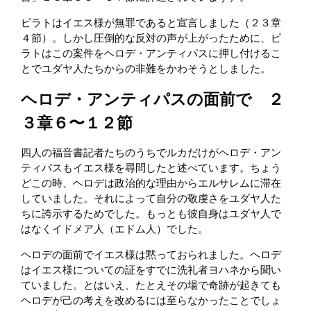
ピラトはイエス様が無罪であると宣言しました（２３章
４節）。しかし圧倒的な反対の声が上がったために、ピ
ラトはこの案件をヘロデ・アンティパスに押し付けるこ
とでユダヤ人たちからの非難をかわそうとしました。
ヘロデ・アンティパスの面前で ２
３章６〜１２節
四人の福音書記者たちのうちでルカだけがヘロデ・アン
ティパスもイエス様を尋問したと述べています。ちょう
どこの時、ヘロデは政治的な理由からエルサレムに滞在
していました。それによって自分の敬虔さをユダヤ人た
ちに誇示するためでした。もっとも彼自身はユダヤ人で
はなくイドメア人（エドム人）でした。
ヘロデの面前でイエス様は黙っておられました。ヘロデ
はイエス様についての証をすでに洗礼者ヨハネから聞い
ていました。とはいえ、たとえその場で奇跡が起きても
ヘロデが己の考えを改めるには至らなかったことでしょ