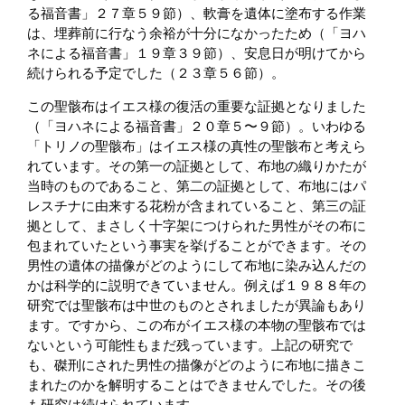
る福音書」２７章５９節）、軟膏を遺体に塗布する作業
は、埋葬前に行なう余裕が十分になかったため（「ヨハ
ネによる福音書」１９章３９節）、安息日が明けてから
続けられる予定でした（２３章５６節）。
この聖骸布はイエス様の復活の重要な証拠となりました
（「ヨハネによる福音書」２０章５〜９節）。いわゆる
「トリノの聖骸布」はイエス様の真性の聖骸布と考えら
れています。その第一の証拠として、布地の織りかたが
当時のものであること、第二の証拠として、布地にはパ
レスチナに由来する花粉が含まれていること、第三の証
拠として、まさしく十字架につけられた男性がその布に
包まれていたという事実を挙げることができます。その
男性の遺体の描像がどのようにして布地に染み込んだの
かは科学的に説明できていません。例えば１９８８年の
研究では聖骸布は中世のものとされましたが異論もあり
ます。ですから、この布がイエス様の本物の聖骸布では
ないという可能性もまだ残っています。上記の研究で
も、磔刑にされた男性の描像がどのように布地に描きこ
まれたのかを解明することはできませんでした。その後
も研究は続けられています。