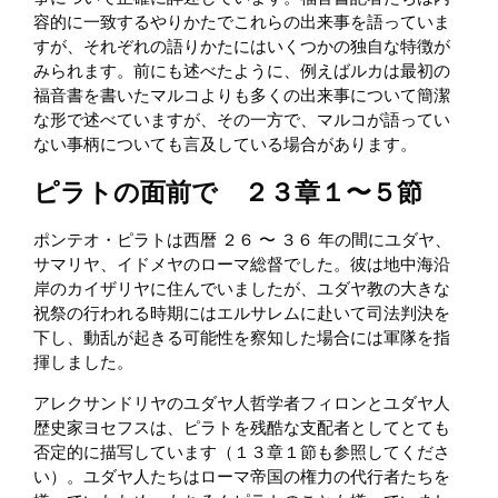
容的に一致するやりかたでこれらの出来事を語っていま
すが、それぞれの語りかたにはいくつかの独自な特徴が
みられます。前にも述べたように、例えばルカは最初の
福音書を書いたマルコよりも多くの出来事について簡潔
な形で述べていますが、その一方で、マルコが語ってい
ない事柄についても言及している場合があります。
ピラトの面前で ２３章１〜５節
ポンテオ・ピラトは西暦 ２６ 〜 ３６ 年の間にユダヤ、
サマリヤ、イドメヤのローマ総督でした。彼は地中海沿
岸のカイザリヤに住んでいましたが、ユダヤ教の大きな
祝祭の行われる時期にはエルサレムに赴いて司法判決を
下し、動乱が起きる可能性を察知した場合には軍隊を指
揮しました。
アレクサンドリヤのユダヤ人哲学者フィロンとユダヤ人
歴史家ヨセフスは、ピラトを残酷な支配者としてとても
否定的に描写しています（１３章１節も参照してくださ
い）。ユダヤ人たちはローマ帝国の権力の代行者たちを