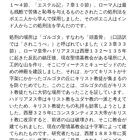
１〜４節、「エステル記」７章１０節）。ローマ人は最
も残酷で苦痛と恥辱を与えるものとされたこの処刑法を
ポエニ人から学んで採用しました。そのポエニ人はイン
ド人からこの処刑法を学んだのです。
処刑の場所は「ゴルゴタ」すなわち「頭蓋骨」（口語訳
では「されこうべ」）と呼ばれていました（２３章３３
節）。ローマ皇帝ハドリアヌスは西暦１３２〜１３５年
に起きた反乱の鎮圧後、現在聖墳墓教会がある場所に人
工的な山を作り、そこにヴィーナスとキューピッドのた
めの神殿を建設しました。それは、かつてキリストが十
字架にかかったゴルゴタの丘にキリスト教徒が集まるの
を防ぐためでした。このことは、ゴルゴタの丘がキリス
ト教徒たちに大切な場所であったことを証しています。
ハドリアヌス帝はキリスト教をユダヤ教の一派と考えて
いたため、キリスト教徒たちの礼拝も妨害しようとしま
した。西暦３２５年にコンスタンティヌス大帝がキリス
ト教に改宗すると、前述の山は破壊され、そこに教会が
建てられました。現在の聖墳墓教会は十字軍によって建
てられたものです。研究者たちは、西暦１８８３年に英