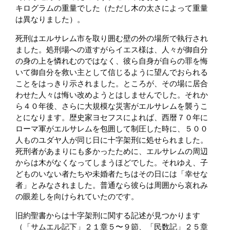
キログラムの重量でした（ただし木の太さによって重量
は異なりました）。
死刑はエルサレム市を取り囲む壁の外の場所で執行され
ました。処刑場への道すがらイエス様は、人々が御自分
の身の上を憐れむのではなく、彼ら自身が自らの罪を悔
いて御自分を救い主として信じるように望んでおられる
ことをはっきり示されました。ところが、その場に居合
わせた人々は悔い改めようとはしませんでした。それか
ら４０年後、さらに大規模な災害がエルサレムを襲うこ
とになります。歴史家ヨセフスによれば、西暦７０年に
ローマ軍がエルサレムを包囲して制圧した時に、５００
人ものユダヤ人が同じ日に十字架刑に処せられました。
死刑者があまりにも多かったために、エルサレムの周辺
からは木がなくなってしまうほどでした。それゆえ、子
どものいない者たちや未婚者たちはその日には「幸せな
者」とみなされました。普通なら彼らは周囲から哀れみ
の眼差しを向けられていたのです。
旧約聖書からは十字架刑に関する記述が見つかります
（「サムエル記下」２１章５〜９節、「民数記」２５章